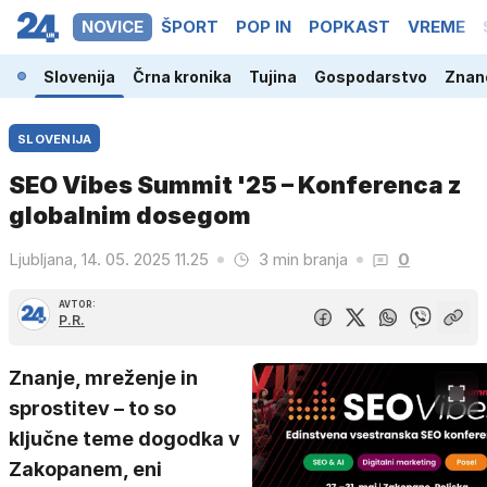
NOVICE
ŠPORT
POP IN
POPKAST
VREME
Slovenija
Črna kronika
Tujina
Gospodarstvo
Znano
SLOVENIJA
SEO Vibes Summit '25 – Konferenca z
globalnim dosegom
Ljubljana, 14. 05. 2025 11.25
3 min branja
0
AVTOR:
P.R.
Znanje, mreženje in
sprostitev – to so
ključne teme dogodka v
Zakopanem, eni