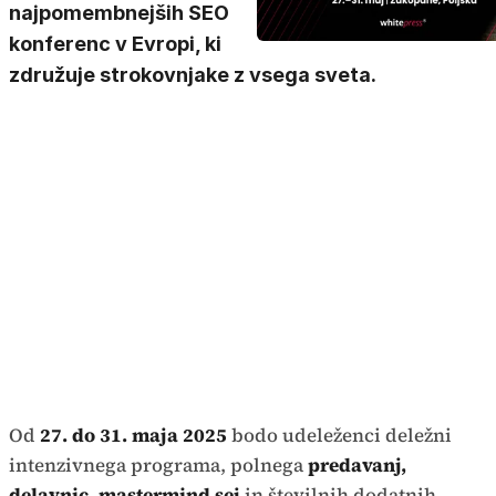
najpomembnejših SEO
konferenc v Evropi, ki
združuje strokovnjake z vsega sveta.
Od
27. do 31. maja 2025
bodo udeleženci deležni
intenzivnega programa, polnega
predavanj,
delavnic, mastermind sej
in številnih dodatnih