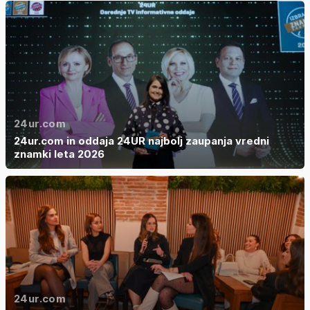
24ur.com
24ur.com in oddaja 24UR najbolj zaupanja vredni
znamki leta 2026
24ur.com