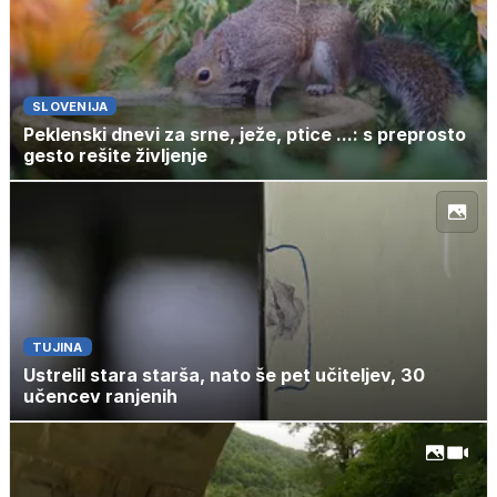
SLOVENIJA
Peklenski dnevi za srne, ježe, ptice ...: s preprosto
gesto rešite življenje
TUJINA
Ustrelil stara starša, nato še pet učiteljev, 30
učencev ranjenih