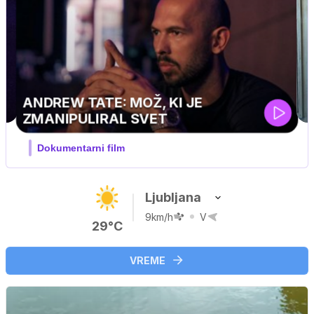
MOJ PRIJATELJ PINGVIN
Film meseca / družinski, pustolovski
Ljubljana
9km/h
V
29°C
VREME