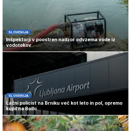
SLOVENIJA
Inšpektorji v poostren nadzor odvzema vode iz
vodotokov
SLOVENIJA
Lažni policist na Brniku več kot leto in pol, opremo
kupil na Bolhi