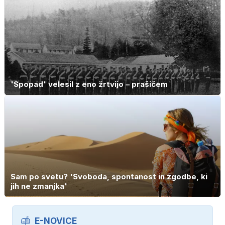
'Spopad' velesil z eno žrtvijo – prašičem
Sam po svetu? 'Svoboda, spontanost in zgodbe, ki
jih ne zmanjka'
E-NOVICE