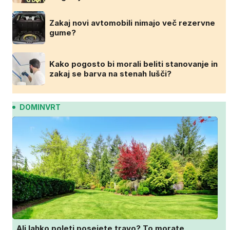
Zakaj novi avtomobili nimajo več rezervne
gume?
Kako pogosto bi morali beliti stanovanje in
zakaj se barva na stenah lušči?
DOMINVRT
Ali lahko poleti posejete travo? To morate