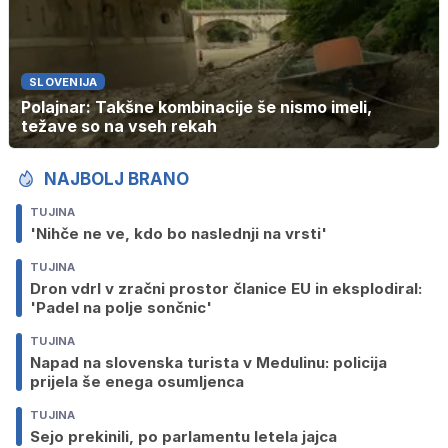
SLOVENIJA
Polajnar: Takšne kombinacije še nismo imeli,
težave so na vseh rekah
NAJBOLJ BRANO
TUJINA
'Nihče ne ve, kdo bo naslednji na vrsti'
TUJINA
Dron vdrl v zračni prostor članice EU in eksplodiral:
'Padel na polje sončnic'
TUJINA
Napad na slovenska turista v Medulinu: policija
prijela še enega osumljenca
TUJINA
Sejo prekinili, po parlamentu letela jajca