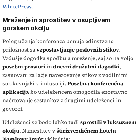
WhitePress
.
Mreženje in sprostitev v osupljivem
gorskem okolju
Poleg učenja konferenca ponuja edinstveno
priložnost za
vzpostavljanje poslovnih stikov
.
Vzdušje dogodka spodbuja mreženje, saj so na voljo
posebni prostori
in
dnevni družabni dogodki
,
zasnovani za lažje navezovanje stikov z vodilnimi
strokovnjaki v industriji.
Posebna konferenčna
aplikacija
bo udeležencem omogočila enostavno
načrtovanje sestankov z drugimi udeleženci in
govorci.
Udeleženci se bodo lahko tudi
sprostili v luksuznem
okolju
. Namestitev v
štirizvezdičnem hotelu
Nosalowy Dwór
vključuje: