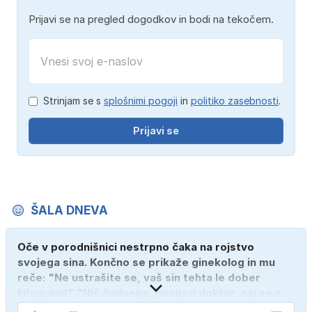
Prijavi se na pregled dogodkov in bodi na tekočem.
Strinjam se s
splošnimi pogoji
in
politiko zasebnosti
.
Prijavi se
ŠALA DNEVA
Oče v porodnišnici nestrpno čaka na rojstvo
svojega sina. Končno se prikaže ginekolog in mu
reče: "Ne ustrašite se, vaš sin tehta le dober
kilogram!" "Nič čudnega, gospod doktor, saj se z
ženo poznava šele tri mesece."