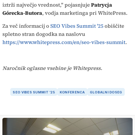
iztrži največjo vrednost," pojasnjuje
Patrycja
Górecka-Butora
, vodja marketinga pri WhitePress.
Za več informacij o
SEO Vibes Summit '25
obiščite
spletno stran dogodka na naslovu
https://www.whitepress.com/en/seo-vibes-summit
.
Naročnik oglasne vsebine je Whitepress.
SEO VIBES SUMMIT ’25
KONFERENCA
GLOBALNI DOSEG