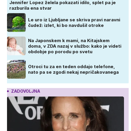
Jennifer Lopez želela pokazati idilo, splet pa je
razburila ena stvar
Le uro iz Ljubljane se skriva pravi naravni
čudež: izlet, ki bo navdušil otroke
Na Japonskem k mami, na Kitajskem
doma, v ZDA nazaj v službo: kako je videti
obdobje po porodu po svetu
Otroci tu za en teden oddajo telefone,
nato pa se zgodi nekaj nepričakovanega
ZADOVOLJNA