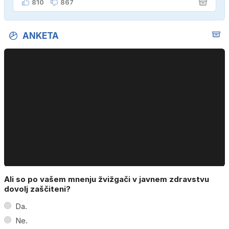
810
867
ANKETA
Ali so po vašem mnenju žvižgači v javnem zdravstvu
dovolj zaščiteni?
Da.
Ne.