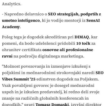
Analytics.
- Napredno delavnico o
SEO strategijah, podprtih z
umetno inteligenco
, ki jo vodijo mentorji iz
SensAI
Academy
.
Poleg tega je dogodek akreditiran pri
DIMAQ
, kar
pomeni, da bodo udeleženci pridobili
10 točk
za
ohranitev certifikata
osnovne ali profesionalne
ravni
na področju digitalnega marketinga.
"Možnost povezovanja in izmenjave izkušenj s
poljskimi in mednarodnimi strokovnjaki naredi
SEO
Vibes Summit '25
edinstven dogodek na Poljskem.
Vsak povabljeni govorec je dosegel mednarodni
uspeh in je izkušen predavatelj, ki redno deli svoje
znanje na različnih globalnih konferencah in
dogodkih," pravi
Tomasz Domaski
, izvršni direktor