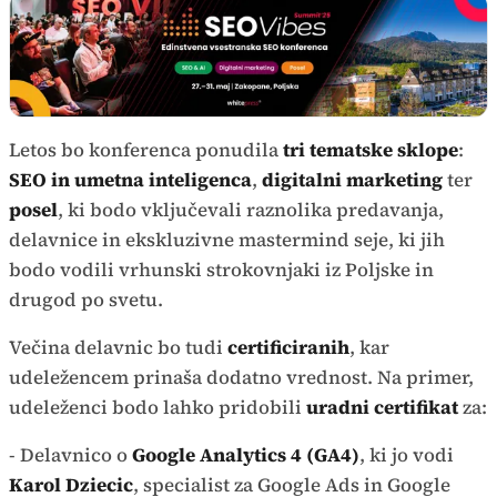
Letos bo konferenca ponudila
tri tematske sklope
:
SEO in umetna inteligenca
,
digitalni marketing
ter
posel
, ki bodo vključevali raznolika predavanja,
delavnice in ekskluzivne mastermind seje, ki jih
bodo vodili vrhunski strokovnjaki iz Poljske in
drugod po svetu.
Večina delavnic bo tudi
certificiranih
, kar
udeležencem prinaša dodatno vrednost. Na primer,
udeleženci bodo lahko pridobili
uradni certifikat
za:
- Delavnico o
Google Analytics 4 (GA4)
, ki jo vodi
Karol Dziecic
, specialist za Google Ads in Google