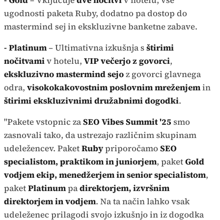
- Gold
– Vključuje
dve nočitvi
v hotelu, vse
ugodnosti paketa Ruby, dodatno pa dostop do
mastermind sej in ekskluzivne banketne zabave.
- Platinum
– Ultimativna izkušnja s
štirimi
nočitvami
v hotelu,
VIP večerjo z govorci
,
ekskluzivno mastermind sejo
z govorci glavnega
odra,
visokokakovostnim poslovnim mreženjem
in
štirimi ekskluzivnimi družabnimi dogodki
.
"Pakete vstopnic za
SEO Vibes Summit '25
smo
zasnovali tako, da ustrezajo različnim skupinam
udeležencev. Paket
Ruby
priporočamo
SEO
specialistom, praktikom in juniorjem
, paket
Gold
vodjem ekip, menedžerjem in senior specialistom
,
paket
Platinum
pa
direktorjem, izvršnim
direktorjem in vodjem
. Na ta način lahko vsak
udeleženec prilagodi svojo izkušnjo in iz dogodka