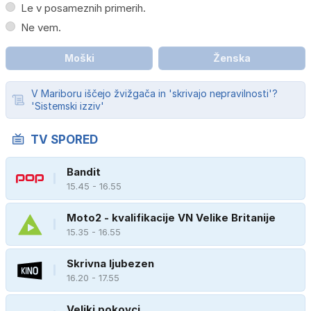
Le v posameznih primerih.
Ne vem.
Moški
Ženska
V Mariboru iščejo žvižgača in 'skrivajo nepravilnosti'?
'Sistemski izziv'
TV SPORED
Bandit
15.45 - 16.55
Moto2 - kvalifikacije VN Velike Britanije
15.35 - 16.55
Skrivna ljubezen
16.20 - 17.55
Veliki pokovci