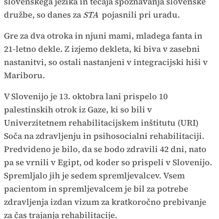
slovenskega jezika in tečaja spoznavanja slovenske
družbe, so danes za
STA
pojasnili pri uradu.
Gre za dva otroka in njuni mami, mladega fanta in
21-letno dekle. Z izjemo dekleta, ki biva v zasebni
nastanitvi, so ostali nastanjeni v integracijski hiši v
Mariboru.
V Slovenijo je 13. oktobra lani prispelo 10
palestinskih otrok iz Gaze, ki so bili v
Univerzitetnem rehabilitacijskem inštitutu (URI)
Soča na zdravljenju in psihosocialni rehabilitaciji.
Predvideno je bilo, da se bodo zdravili 42 dni, nato
pa se vrnili v Egipt, od koder so prispeli v Slovenijo.
Spremljalo jih je sedem spremljevalcev. Vsem
pacientom in spremljevalcem je bil za potrebe
zdravljenja izdan vizum za kratkoročno prebivanje
za čas trajanja rehabilitacije.