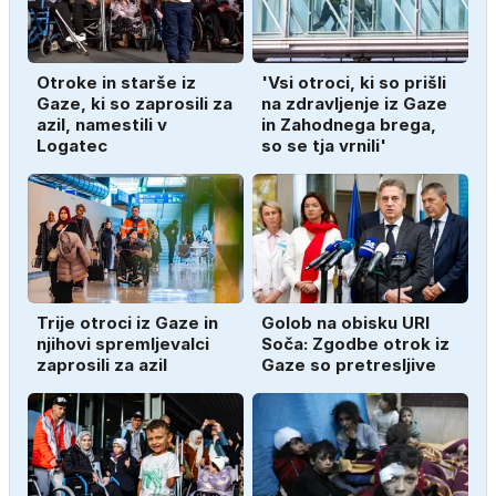
Otroke in starše iz
'Vsi otroci, ki so prišli
Gaze, ki so zaprosili za
na zdravljenje iz Gaze
azil, namestili v
in Zahodnega brega,
Logatec
so se tja vrnili'
Trije otroci iz Gaze in
Golob na obisku URI
njihovi spremljevalci
Soča: Zgodbe otrok iz
zaprosili za azil
Gaze so pretresljive