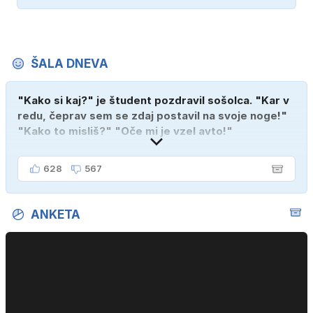
ŠALA DNEVA
"Kako si kaj?" je študent pozdravil sošolca. "Kar v
redu, čeprav sem se zdaj postavil na svoje noge!"
"Kako to misliš?" "Oče mi je vzel avto!"
628
567
ANKETA