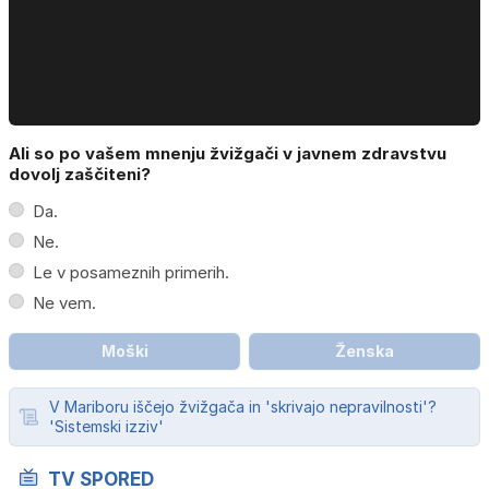
Ali so po vašem mnenju žvižgači v javnem zdravstvu
dovolj zaščiteni?
Da.
Ne.
Le v posameznih primerih.
Ne vem.
Moški
Ženska
V Mariboru iščejo žvižgača in 'skrivajo nepravilnosti'?
'Sistemski izziv'
TV SPORED