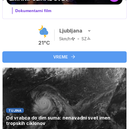
Ljubljana
5km/h
SZ
21°C
VREME
TUJINA
Od vrabca do dim suma: nenavadni svet imen
tropskih ciklonov