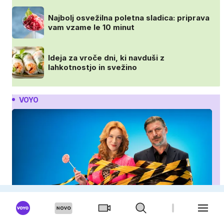
Najbolj osvežilna poletna sladica: priprava
vam vzame le 10 minut
Ideja za vroče dni, ki navduši z
lahkotnostjo in svežino
VOYO
IQ 160