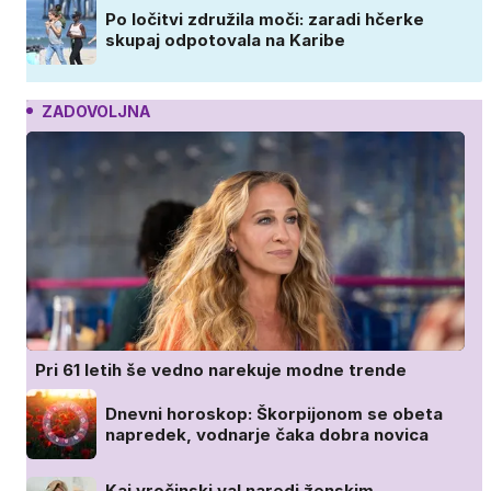
Po ločitvi združila moči: zaradi hčerke
skupaj odpotovala na Karibe
ZADOVOLJNA
Pri 61 letih še vedno narekuje modne trende
Dnevni horoskop: Škorpijonom se obeta
napredek, vodnarje čaka dobra novica
Kaj vročinski val naredi ženskim