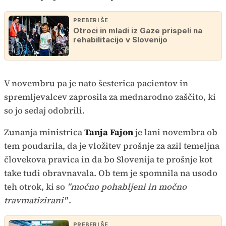
PREBERI ŠE
Otroci in mladi iz Gaze prispeli na
rehabilitacijo v Slovenijo
V novembru pa je nato šesterica pacientov in
spremljevalcev zaprosila za mednarodno zaščito, ki
so jo sedaj odobrili.
Zunanja ministrica
Tanja Fajon
je lani novembra ob
tem poudarila, da je vložitev prošnje za azil temeljna
človekova pravica in da bo Slovenija te prošnje kot
take tudi obravnavala. Ob tem je spomnila na usodo
teh otrok, ki so
"močno pohabljeni in močno
travmatizirani"
.
PREBERI ŠE