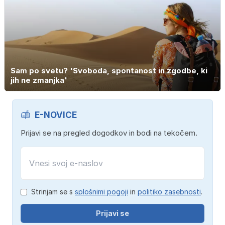
Sam po svetu? 'Svoboda, spontanost in zgodbe, ki
jih ne zmanjka'
E-NOVICE
Prijavi se na pregled dogodkov in bodi na tekočem.
Strinjam se s
splošnimi pogoji
in
politiko zasebnosti
.
Prijavi se