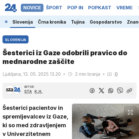
NOVICE
ŠPORT
POP IN
POPKAST
VREME
Slovenija
Črna kronika
Tujina
Gospodarstvo
Znano
SLOVENIJA
Šesterici iz Gaze odobrili pravico do
mednarodne zaščite
Ljubljana, 13. 05. 2025 13.20
2 min branja
0
AVTOR:
STA
K.H.
Šesterici pacientov in
spremljevalcev iz Gaze,
ki so med zdravljenjem
v Univerzitetnem