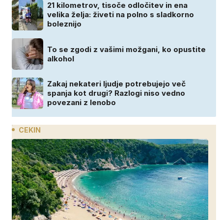
21 kilometrov, tisoče odločitev in ena
velika želja: živeti na polno s sladkorno
boleznijo
To se zgodi z vašimi možgani, ko opustite
alkohol
Zakaj nekateri ljudje potrebujejo več
spanja kot drugi? Razlogi niso vedno
povezani z lenobo
CEKIN