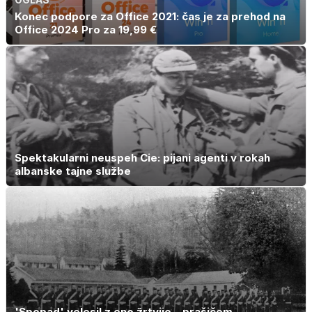
Konec podpore za Office 2021: čas je za prehod na
Office 2024 Pro za 19,99 €
Spektakularni neuspeh Cie: pijani agenti v rokah
albanske tajne službe
'Spopad' velesil z eno žrtvijo – prašičem