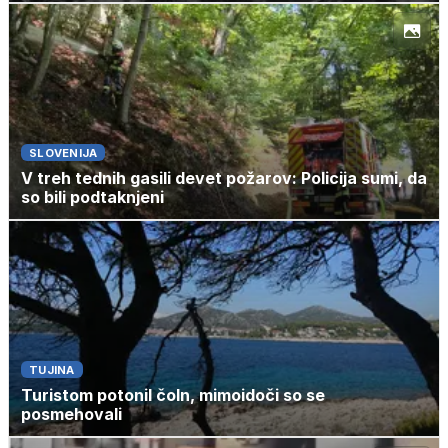
SLOVENIJA
V treh tednih gasili devet požarov: Policija sumi, da
so bili podtaknjeni
TUJINA
Turistom potonil čoln, mimoidoči so se
posmehovali