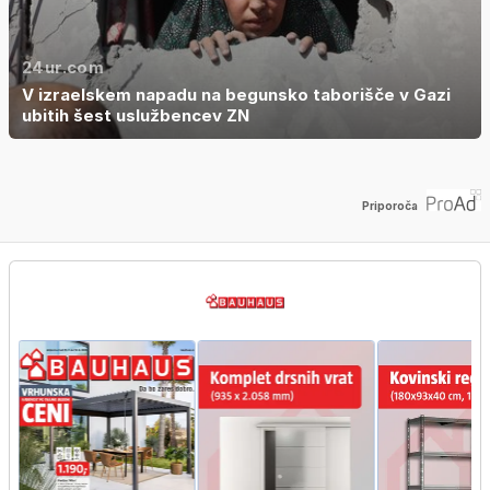
24ur.com
V izraelskem napadu na begunsko taborišče v Gazi
ubitih šest uslužbencev ZN
Priporoča