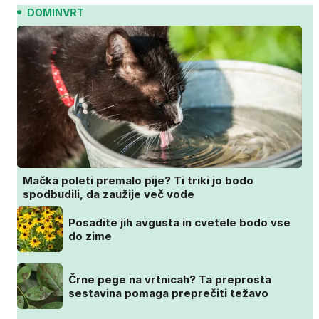
DOMINVRT
Mačka poleti premalo pije? Ti triki jo bodo
spodbudili, da zaužije več vode
Posadite jih avgusta in cvetele bodo vse
do zime
Črne pege na vrtnicah? Ta preprosta
sestavina pomaga preprečiti težavo