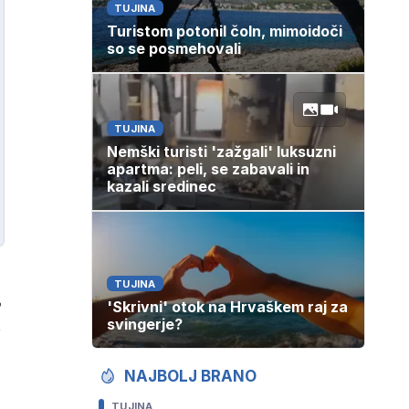
TUJINA
Turistom potonil čoln, mimoidoči
so se posmehovali
TUJINA
Nemški turisti 'zažgali' luksuzni
apartma: peli, se zabavali in
kazali sredinec
TUJINA
,
'Skrivni' otok na Hrvaškem raj za
n
svingerje?
NAJBOLJ BRANO
TUJINA