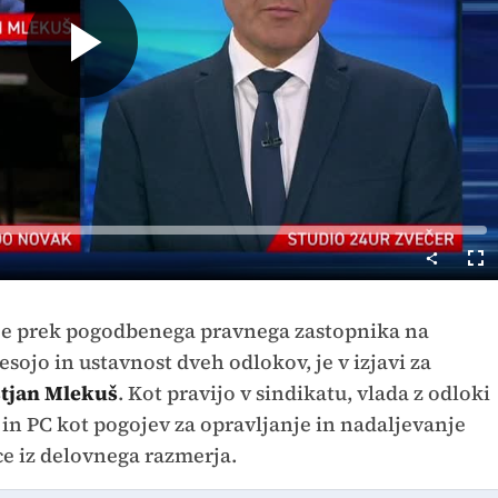
Predvajaj
Cel
nač
) je prek pogodbenega pravnega zastopnika na
sojo in ustavnost dveh odlokov, je v izjavi za
stjan Mlekuš
. Kot pravijo v sindikatu, vlada z odloki
 in PC kot pogojev za opravljanje in nadaljevanje
e iz delovnega razmerja.