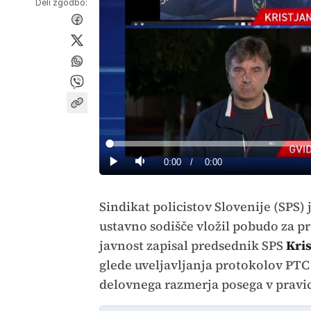
Deli zgodbo:
Loaded
:
0%
Current
0:00
/
Duration
0:00
Predvajaj
Tiho
Time
Sindikat policistov Slovenije (SPS
ustavno sodišče vložil pobudo za pre
javnost zapisal predsednik SPS
Kri
glede uveljavljanja protokolov PTC
delovnega razmerja posega v pravic