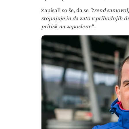
Zapisali so še, da se
"trend samovolj
stopnjuje in da zato v prihodnjih d
pritisk na zaposlene"
.