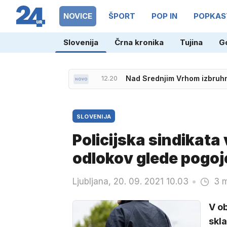
NOVICE
ŠPORT
POP IN
POPKAS
Slovenija
Črna kronika
Tujina
G
12.20
Nad Srednjim Vrhom izbruhnil
13.26
Po padcu odstopili trije kol
SLOVENIJA
Policijska sindikata
odlokov glede pogoj
Ljubljana, 20. 09. 2021 10.03
3 m
V ob
skla