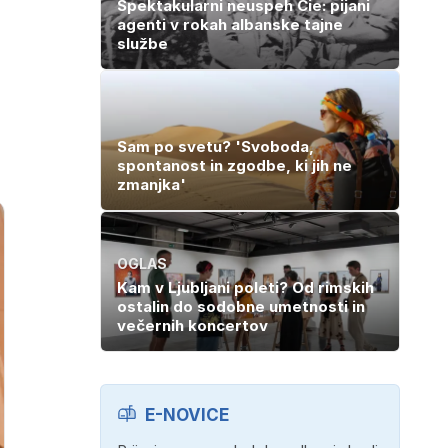
Spektakularni neuspeh Cie: pijani
agenti v rokah albanske tajne
službe
Sam po svetu? 'Svoboda,
spontanost in zgodbe, ki jih ne
zmanjka'
OGLAS
Kam v Ljubljani poleti? Od rimskih
ostalin do sodobne umetnosti in
večernih koncertov
E-NOVICE