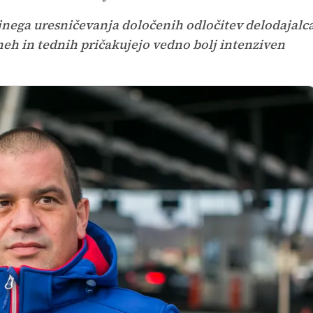
nega uresničevanja določenih odločitev delodajalc
neh in tednih pričakujejo vedno bolj intenziven