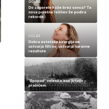
OGLAS
Do zagorele kože brez sonca? Ta
nova poletna rešitev že podira
rekorde
OGLAS
Dobra estetska kirurgija ne
ustvarja filtrov, ustvarja naravne
rezultate
'Spopad' velesil z eno žrtvijo –
prašičem