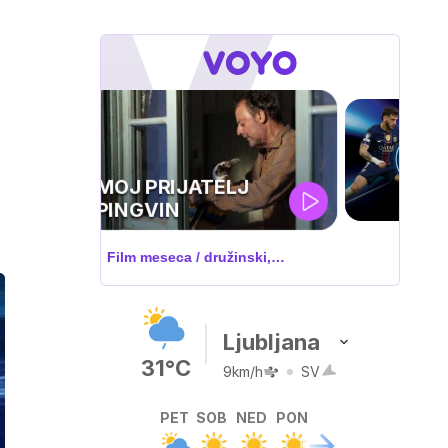
UEFA
SUPERPOKAL
V živo na VOYO: sreda ob 20.30
Ljubljana
31°C
9km/h
SV
PET
SOB
NED
PON