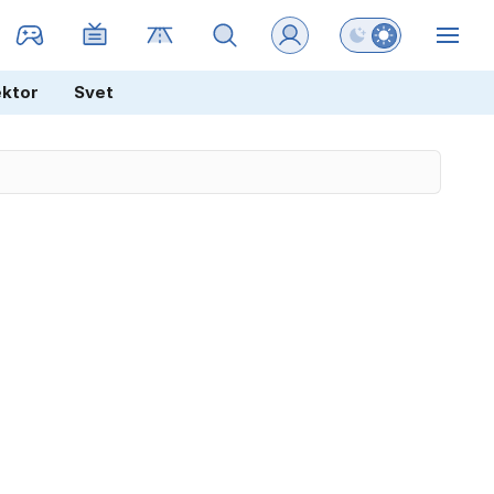
Preklopi barvni na
ZIN
ektor
Svet