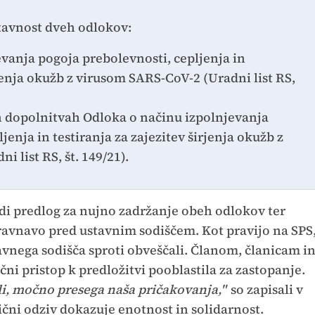
stavnost dveh odlokov:
evanja pogoja prebolevnosti, cepljenja in
rjenja okužb z virusom SARS-CoV-2 (Uradni list RS,
 dopolnitvah Odloka o načinu izpolnjevanja
jenja in testiranja za zajezitev širjenja okužb z
 list RS, št. 149/21).
di predlog za nujno zadržanje obeh odlokov ter
ravnavo pred ustavnim sodiščem. Kot pravijo na SPS
avnega sodišča sproti obveščali. Članom, članicam i
čni pristop k predložitvi pooblastila za zastopanje.
eli, močno presega naša pričakovanja,"
so zapisali v
žični odziv dokazuje enotnost in solidarnost.