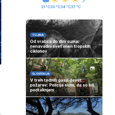
31 °C
30 °C
34 °C
37 °C
TUJINA
Od vrabca do dim suma:
nenavadni svet imen tropskih
ciklonov
ozaslonski
in
SLOVENIJA
V treh tednih gasili devet
požarov: Policija sumi, da so bili
podtaknjeni