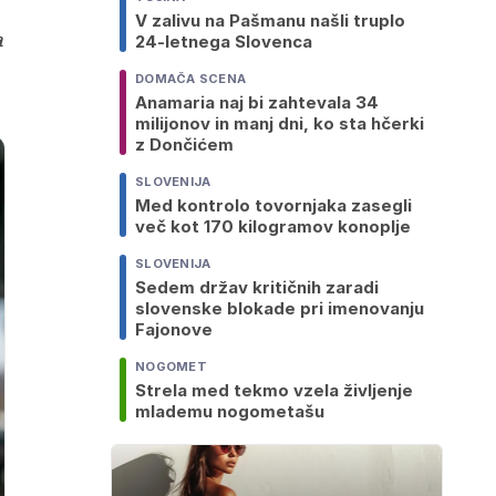
V zalivu na Pašmanu našli truplo
a
24-letnega Slovenca
DOMAČA SCENA
Anamaria naj bi zahtevala 34
milijonov in manj dni, ko sta hčerki
z Dončićem
SLOVENIJA
Med kontrolo tovornjaka zasegli
več kot 170 kilogramov konoplje
SLOVENIJA
Sedem držav kritičnih zaradi
slovenske blokade pri imenovanju
Fajonove
NOGOMET
Strela med tekmo vzela življenje
mlademu nogometašu