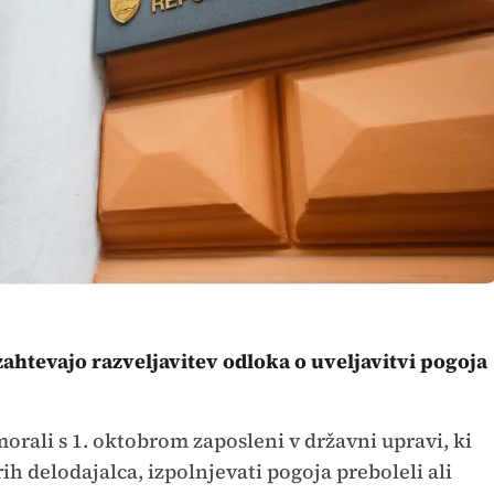
ahtevajo razveljavitev odloka o uveljavitvi pogoja
rali s 1. oktobrom zaposleni v državni upravi, ki
rih delodajalca, izpolnjevati pogoja preboleli ali