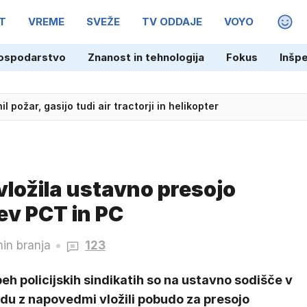
T
VREME
SVEŽE
TV ODDAJE
VOYO
MAGA
ospodarstvo
Znanost in tehnologija
Fokus
Inšp
 požar, gasijo tudi air tractorji in helikopter
esarji Pogačarjeve ekipe
 vložila ustavno presojo
ev PCT in PC
in branja
123
eh policijskih sindikatih so na ustavno sodišče v
du z napovedmi vložili pobudo za presojo