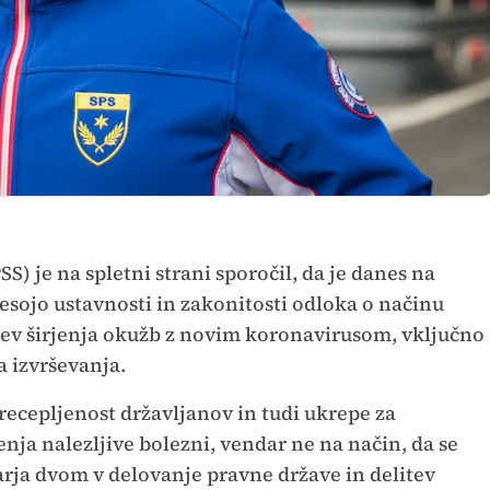
SS) je na spletni strani sporočil, da je danes na
esojo ustavnosti in zakonitosti odloka o načinu
tev širjenja okužb z novim koronavirusom, vključno
 izvrševanja.
recepljenost državljanov in tudi ukrepe za
nja nalezljive bolezni, vendar ne na način, da se
varja dvom v delovanje pravne države in delitev