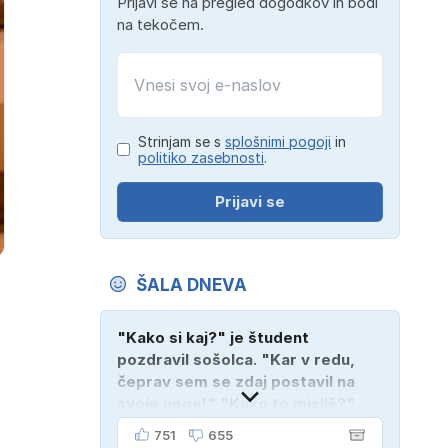
Prijavi se na pregled dogodkov in bodi
na tekočem.
Strinjam se s
splošnimi pogoji
in
politiko zasebnosti
.
Prijavi se
ŠALA DNEVA
"Kako si kaj?" je študent
pozdravil sošolca. "Kar v redu,
čeprav sem se zdaj postavil na
svoje noge!" "Kako to misliš?"
"Oče mi je vzel avto!"
751
655