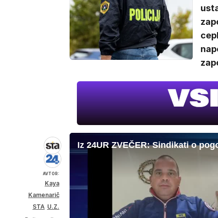
usta
zapo
cepl
napo
zapo
Iz 24UR ZVEČER: Sindikati o pog
AVTOR:
Kaya
Kamenarič
STA
U.Z.