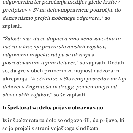
odgovornim ter poročanja medijev glede kršitev
predpisov v SV na delovnopravnem področju, do
danes nismo prejeli nobenega odgovora,"
so
zapisali.
"Žalosti nas, da se dopušča množično zavestno in
načrtno kršenje pravic slovenskih vojakov,
odgovorni inšpektorat pa se ukvarja s
posredovanimi tujimi delavci,"
so zapisali. Dodali
so, da gre v obeh primerih za nujnost nadzora in
ukrepanja.
"A očitno so v Sloveniji posredovani tuji
delavci v Engrotušu in drugje pomembnejši od
slovenskih vojakov,"
so še zapisali.
Inšpektorat za delo: prijavo obravnavajo
Iz inšpektorata za delo so odgovorili, da prijave, ki
so jo prejeli s strani vojaškega sindikata