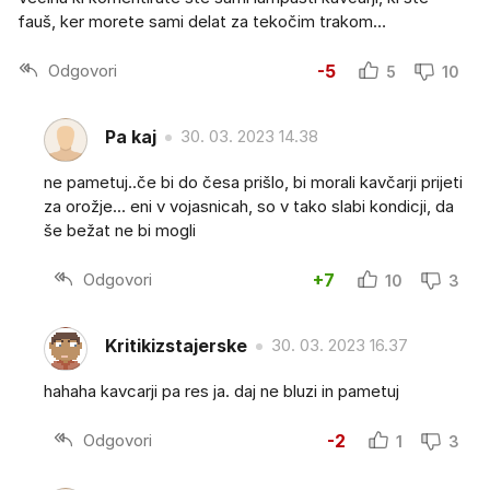
fauš, ker morete sami delat za tekočim trakom…
Odgovori
-5
5
10
Pa kaj
30. 03. 2023 14.38
ne pametuj..če bi do česa prišlo, bi morali kavčarji prijeti
za orožje... eni v vojasnicah, so v tako slabi kondicji, da
še bežat ne bi mogli
Odgovori
+7
10
3
Kritikizstajerske
30. 03. 2023 16.37
hahaha kavcarji pa res ja. daj ne bluzi in pametuj
Odgovori
-2
1
3