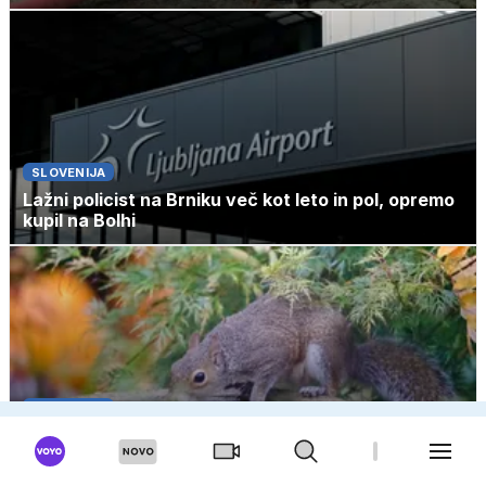
SLOVENIJA
Lažni policist na Brniku več kot leto in pol, opremo
kupil na Bolhi
SLOVENIJA
Peklenski dnevi za srne, ježe, ptice ...: s preprosto
gesto rešite življenje