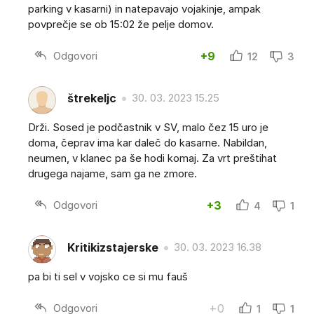
parking v kasarni) in natepavajo vojakinje, ampak
povprečje se ob 15:02 že pelje domov.
Odgovori
+9
12
3
štrekeljc
30. 03. 2023 15.25
Drži. Sosed je podčastnik v SV, malo čez 15 uro je
doma, čeprav ima kar daleč do kasarne. Nabildan,
neumen, v klanec pa še hodi komaj. Za vrt preštihat
drugega najame, sam ga ne zmore.
Odgovori
+3
4
1
Kritikizstajerske
30. 03. 2023 16.38
pa bi ti sel v vojsko ce si mu fauš
Odgovori
+0
1
1