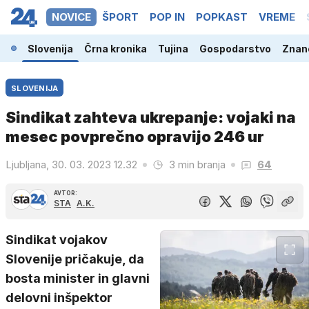
NOVICE
ŠPORT
POP IN
POPKAST
VREME
Slovenija
Črna kronika
Tujina
Gospodarstvo
Znano
SLOVENIJA
Sindikat zahteva ukrepanje: vojaki na
mesec povprečno opravijo 246 ur
Ljubljana, 30. 03. 2023 12.32
3 min branja
64
AVTOR:
STA
A.K.
Sindikat vojakov
Slovenije pričakuje, da
bosta minister in glavni
delovni inšpektor