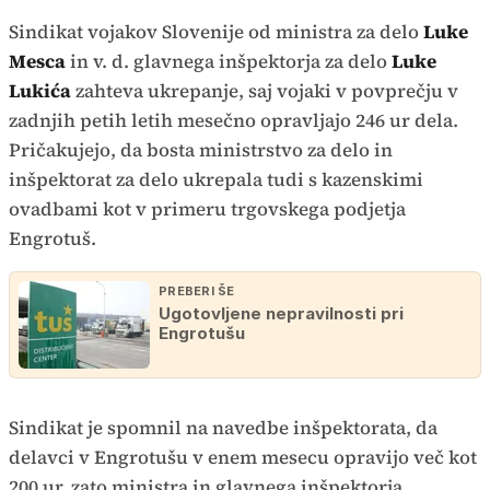
Sindikat vojakov Slovenije od ministra za delo
Luke
Mesca
in v. d. glavnega inšpektorja za delo
Luke
Lukića
zahteva ukrepanje, saj vojaki v povprečju v
zadnjih petih letih mesečno opravljajo 246 ur dela.
Pričakujejo, da bosta ministrstvo za delo in
inšpektorat za delo ukrepala tudi s kazenskimi
ovadbami kot v primeru trgovskega podjetja
Engrotuš.
PREBERI ŠE
Ugotovljene nepravilnosti pri
Engrotušu
Sindikat je spomnil na navedbe inšpektorata, da
delavci v Engrotušu v enem mesecu opravijo več kot
200 ur, zato ministra in glavnega inšpektorja