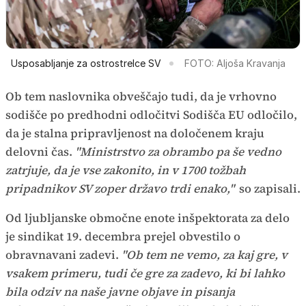
Usposabljanje za ostrostrelce SV
FOTO: Aljoša Kravanja
Ob tem naslovnika obveščajo tudi, da je vrhovno
sodišče po predhodni odločitvi Sodišča EU odločilo,
da je stalna pripravljenost na določenem kraju
delovni čas.
"Ministrstvo za obrambo pa še vedno
zatrjuje, da je vse zakonito, in v 1700 tožbah
pripadnikov SV zoper državo trdi enako,"
so zapisali.
Od ljubljanske območne enote inšpektorata za delo
je sindikat 19. decembra prejel obvestilo o
obravnavani zadevi.
"Ob tem ne vemo, za kaj gre, v
vsakem primeru, tudi če gre za zadevo, ki bi lahko
bila odziv na naše javne objave in pisanja