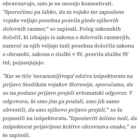
obravnavajo, zato je ne morejo komentirati.
"Sporočimo pa lahko, da za vojsko ter zaposlene
vojake veljajo posebna pravila glede njihovih
delovnih razmer,"
so zapisali. Poleg zakonskih
določil, ki izhajajo iz zakona o delovnih razmerjih,
namreč za njih veljajo tudi posebna določila zakona
o obrambi, zakona o službi v SV, pravila službe SV
itd, pojasnjujejo.
"Kar se tiče 'nerazumljivega' odziva inšpektorata na
prijavo Sindikata vojakov Slovenije, sporočamo, da
so na podano prijavo prejeli avtomatski odgovor. V
odgovoru, ki smo jim ga poslali, smo jih samo
obvestili, da smo njihovo prijavo prejeli,"
so še
pojasnili na inšpektoratu.
"Izpostaviti želimo tudi, da
inšpektorat prijavljene kršitve obravnava enako,"
so
še zapisali.