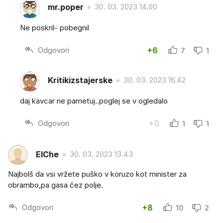
mr.poper
30. 03. 2023 14.00
Ne poskril- pobegnil
Odgovori
+6
7
1
Kritikizstajerske
30. 03. 2023 16.42
daj kavcar ne pametuj..poglej se v ogledalo
Odgovori
+0
1
1
ElChe
30. 03. 2023 13.43
Najbolš da vsi vržete puško v koruzo kot minister za
obrambo,pa gasa čez polje.
Odgovori
+8
10
2