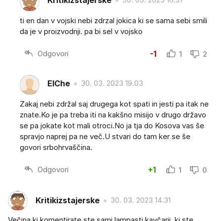
Kritikizstajerske
ti en dan v vojski nebi zdrzal jokica ki se sama sebi smili
da je v proizvodnji. pa bi sel v vojsko
Odgovori
-1
1
2
ElChe
30. 03. 2023 19.03
Zakaj nebi zdržal saj drugega kot spati in jesti pa itak ne
znate.Ko je pa treba iti na kakšno misijo v drugo državo
se pa jokate kot mali otroci.No ja tja do Kosova vas še
spravjo naprej pa ne več.U stvari do tam ker se še
govori srbohrvaščina.
Odgovori
+1
1
0
Kritikizstajerske
30. 03. 2023 14.31
Večina ki komentirate ste sami lampasti kavčarji, ki ste