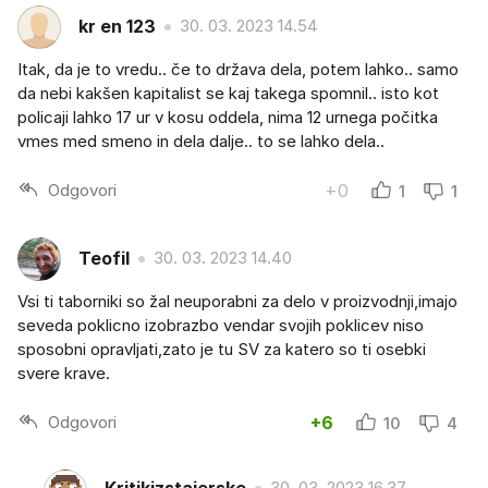
kr en 123
30. 03. 2023 14.54
Itak, da je to vredu.. če to država dela, potem lahko.. samo
da nebi kakšen kapitalist se kaj takega spomnil.. isto kot
policaji lahko 17 ur v kosu oddela, nima 12 urnega počitka
vmes med smeno in dela dalje.. to se lahko dela..
Odgovori
+0
1
1
Teofil
30. 03. 2023 14.40
Vsi ti taborniki so žal neuporabni za delo v proizvodnji,imajo
seveda poklicno izobrazbo vendar svojih poklicev niso
sposobni opravljati,zato je tu SV za katero so ti osebki
svere krave.
Odgovori
+6
10
4
30. 03. 2023 16.37