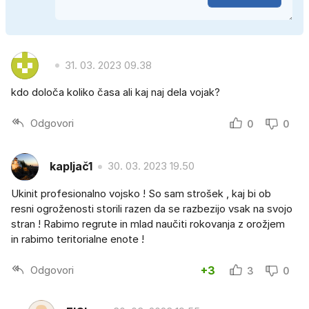
31. 03. 2023 09.38
kdo določa koliko časa ali kaj naj dela vojak?
Odgovori
0
0
kapljač1
30. 03. 2023 19.50
Ukinit profesionalno vojsko ! So sam strošek , kaj bi ob
resni ogroženosti storili razen da se razbezijo vsak na svojo
stran ! Rabimo regrute in mlad naučiti rokovanja z orožjem
in rabimo teritorialne enote !
Odgovori
+3
3
0