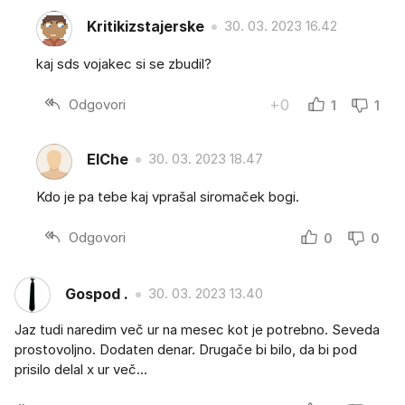
Kritikizstajerske
30. 03. 2023 16.42
kaj sds vojakec si se zbudil?
Odgovori
+0
1
1
ElChe
30. 03. 2023 18.47
Kdo je pa tebe kaj vprašal siromaček bogi.
Odgovori
0
0
Gospod .
30. 03. 2023 13.40
Jaz tudi naredim več ur na mesec kot je potrebno. Seveda
prostovoljno. Dodaten denar. Drugače bi bilo, da bi pod
prisilo delal x ur več...