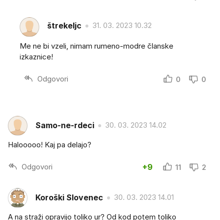
štrekeljc
31. 03. 2023 10.32
Me ne bi vzeli, nimam rumeno-modre članske
izkaznice!
Odgovori
0
0
Samo-ne-rdeci
30. 03. 2023 14.02
Halooooo! Kaj pa delajo?
Odgovori
+9
11
2
Koroški Slovenec
30. 03. 2023 14.01
A na straži opravijo toliko ur? Od kod potem toliko