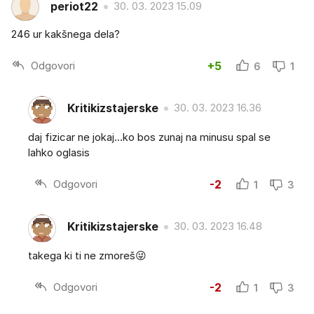
periot22
30. 03. 2023 15.09
246 ur kakšnega dela?
Odgovori
+5
6
1
Kritikizstajerske
30. 03. 2023 16.36
daj fizicar ne jokaj…ko bos zunaj na minusu spal se
lahko oglasis
Odgovori
-2
1
3
Kritikizstajerske
30. 03. 2023 16.48
takega ki ti ne zmoreš😜
Odgovori
-2
1
3