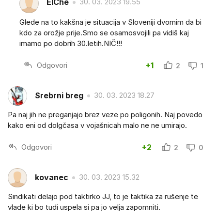
ElChe
30. 03. 2023 19.55
Glede na to kakšna je situacija v Sloveniji dvomim da bi
kdo za orožje prije.Smo se osamosvojili pa vidiš kaj
imamo po dobrih 30.letih.NIČ!!!
Odgovori
+1
2
1
Srebrni breg
30. 03. 2023 18.27
Pa naj jih ne preganjajo brez veze po poligonih. Naj povedo
kako eni od dolgčasa v vojašnicah malo ne ne umirajo.
Odgovori
+2
2
0
kovanec
30. 03. 2023 15.32
Sindikati delajo pod taktirko JJ, to je taktika za rušenje te
vlade ki bo tudi uspela si pa jo velja zapomniti.