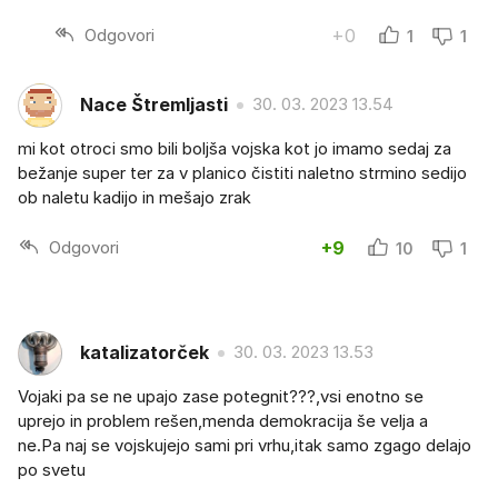
Odgovori
+0
1
1
Nace Štremljasti
30. 03. 2023 13.54
mi kot otroci smo bili boljša vojska kot jo imamo sedaj za
bežanje super ter za v planico čistiti naletno strmino sedijo
ob naletu kadijo in mešajo zrak
Odgovori
+9
10
1
katalizatorček
30. 03. 2023 13.53
Vojaki pa se ne upajo zase potegnit???,vsi enotno se
uprejo in problem rešen,menda demokracija še velja a
ne.Pa naj se vojskujejo sami pri vrhu,itak samo zgago delajo
po svetu