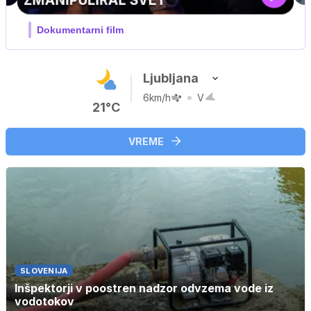
Ljubljana
6km/h
V
21°C
VREME
SLOVENIJA
Inšpektorji v poostren nadzor odvzema vode iz
vodotokov