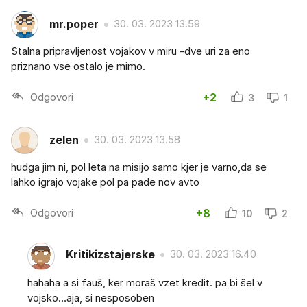
mr.poper
30. 03. 2023 13.59
Stalna pripravljenost vojakov v miru -dve uri za eno
priznano vse ostalo je mimo.
Odgovori
+2
3
1
zelen
30. 03. 2023 13.58
hudga jim ni, pol leta na misijo samo kjer je varno,da se
lahko igrajo vojake pol pa pade nov avto
Odgovori
+8
10
2
Kritikizstajerske
30. 03. 2023 16.40
hahaha a si fauš, ker moraš vzet kredit. pa bi šel v
vojsko…aja, si nesposoben