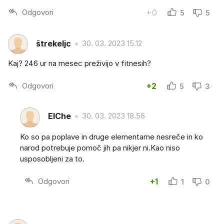
Odgovori
+0
5
5
štrekeljc
30. 03. 2023 15.12
Kaj? 246 ur na mesec preživijo v fitnesih?
Odgovori
+2
5
3
ElChe
30. 03. 2023 18.56
Ko so pa poplave in druge elementarne nesreče in ko
narod potrebuje pomoč jih pa nikjer ni.Kao niso
usposobljeni za to.
Odgovori
+1
1
0