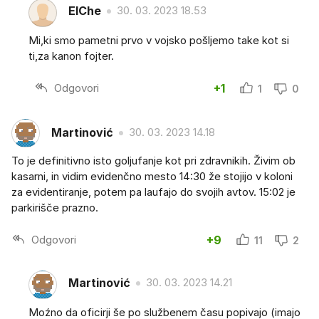
ElChe
30. 03. 2023 18.53
Mi,ki smo pametni prvo v vojsko pošljemo take kot si
ti,za kanon fojter.
Odgovori
+1
1
0
Martinović
30. 03. 2023 14.18
To je definitivno isto goljufanje kot pri zdravnikih. Živim ob
kasarni, in vidim evidenčno mesto 14:30 že stojijo v koloni
za evidentiranje, potem pa laufajo do svojih avtov. 15:02 je
parkirišče prazno.
Odgovori
+9
11
2
Martinović
30. 03. 2023 14.21
Moźno da oficirji še po službenem času popivajo (imajo