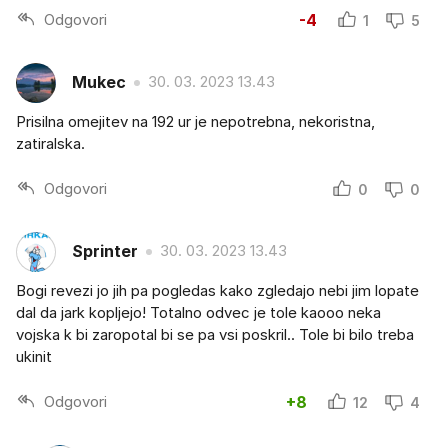
Odgovori
-4
1
5
Mukec
30. 03. 2023 13.43
Prisilna omejitev na 192 ur je nepotrebna, nekoristna,
zatiralska.
Odgovori
0
0
Sprinter
30. 03. 2023 13.43
Bogi revezi jo jih pa pogledas kako zgledajo nebi jim lopate
dal da jark kopljejo! Totalno odvec je tole kaooo neka
vojska k bi zaropotal bi se pa vsi poskril.. Tole bi bilo treba
ukinit
Odgovori
+8
12
4