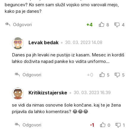
beguncev? Ko sem sam služil vojsko smo varovali mejo,
kako pa je danes?
Odgovori
+4
8
4
Levak bedak
30. 03. 2023 14.08
Danes pa jih levaki ne pustijo iz kasarn. Mesec in kordiš
lahko doživita napad panike ko vidita uniformo...
Odgovori
+0
5
5
Kritikizstajerske
30. 03. 2023 16.39
se vidi da nimas osnovne šole končane. kaj te je žena
prijavila da lahko komentiras? 😂😂😂
Odgovori
-1
0
1