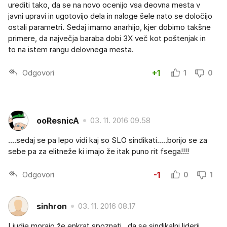
urediti tako, da se na novo ocenijo vsa deovna mesta v
javni upravi in ugotovijo dela in naloge šele nato se določijo
ostali parametri. Sedaj imamo anarhijo, kjer dobimo takšne
primere, da največja baraba dobi 3X več kot poštenjak in
to na istem rangu delovnega mesta.
Odgovori
+1
1
0
ooResnicA
03. 11. 2016 09.58
....sedaj se pa lepo vidi kaj so SLO sindikati.....borijo se za
sebe pa za elitneže ki imajo že itak puno rit fsega!!!!
Odgovori
-1
0
1
sinhron
03. 11. 2016 08.17
Ljudje morajo že enkrat spoznati , da se sindikalni liderji