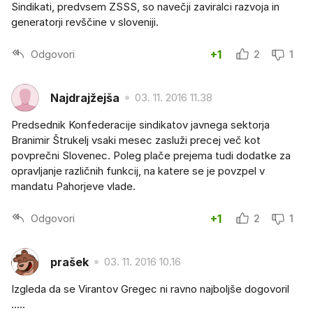
Sindikati, predvsem ZSSS, so navečji zaviralci razvoja in
generatorji revščine v sloveniji.
Odgovori
+1
2
1
Najdrajžejša
03. 11. 2016 11.38
Predsednik Konfederacije sindikatov javnega sektorja
Branimir Štrukelj vsaki mesec zasluži precej več kot
povprečni Slovenec. Poleg plače prejema tudi dodatke za
opravljanje različnih funkcij, na katere se je povzpel v
mandatu Pahorjeve vlade.
Odgovori
+1
2
1
prašek
03. 11. 2016 10.16
Izgleda da se Virantov Gregec ni ravno najboljše dogovoril
.....