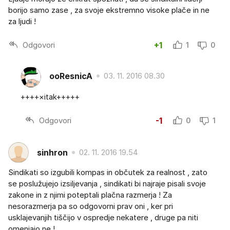
borijo samo zase , za svoje ekstremno visoke plače in ne
za ljudi !
Odgovori
+1
1
0
ooResnicA
03. 11. 2016 08.30
++++×itak+++++
Odgovori
-1
0
1
sinhron
02. 11. 2016 19.54
Sindikati so izgubili kompas in občutek za realnost , zato
se poslužujejo izsiljevanja , sindikati bi najraje pisali svoje
zakone in z njimi poteptali plačna razmerja ! Za
nesorazmerja pa so odgovorni prav oni , ker pri
usklajevanjih tiščijo v ospredje nekatere , druge pa niti
omenjajo ne !