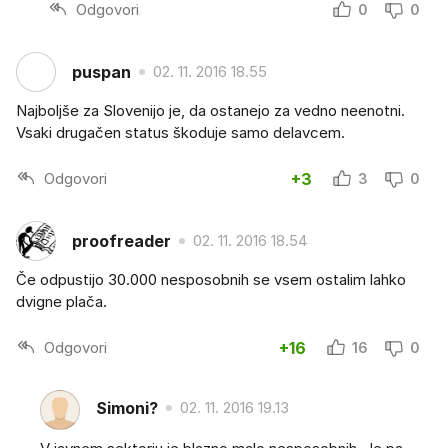
Odgovori
0
0
puspan
02. 11. 2016 18.55
Najboljše za Slovenijo je, da ostanejo za vedno neenotni.
Vsaki drugačen status škoduje samo delavcem.
Odgovori
+3
3
0
proofreader
02. 11. 2016 18.54
Če odpustijo 30.000 nesposobnih se vsem ostalim lahko
dvigne plača.
Odgovori
+16
16
0
Simoni?
02. 11. 2016 19.13