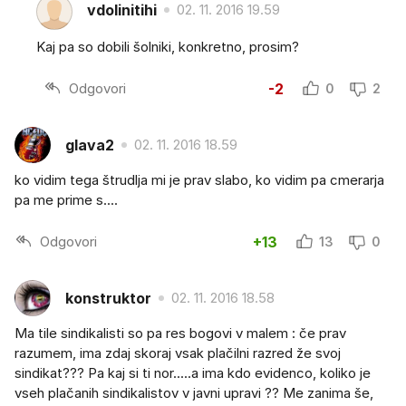
vdolinitihi
02. 11. 2016 19.59
Kaj pa so dobili šolniki, konkretno, prosim?
Odgovori
-2
0
2
glava2
02. 11. 2016 18.59
ko vidim tega štrudlja mi je prav slabo, ko vidim pa cmerarja
pa me prime s....
Odgovori
+13
13
0
konstruktor
02. 11. 2016 18.58
Ma tile sindikalisti so pa res bogovi v malem : če prav
razumem, ima zdaj skoraj vsak plačilni razred že svoj
sindikat??? Pa kaj si ti nor.....a ima kdo evidenco, koliko je
vseh plačanih sindikalistov v javni upravi ?? Me zanima še,