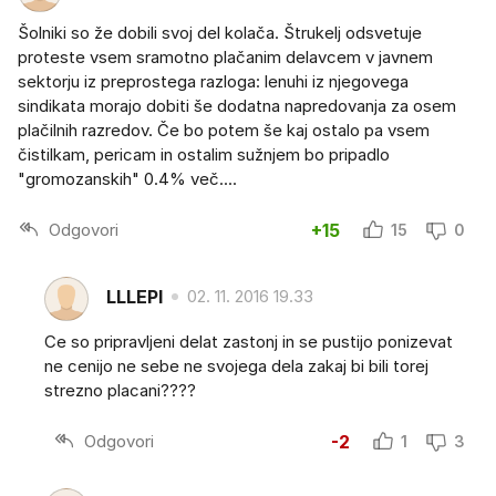
Šolniki so že dobili svoj del kolača. Štrukelj odsvetuje
proteste vsem sramotno plačanim delavcem v javnem
sektorju iz preprostega razloga: lenuhi iz njegovega
sindikata morajo dobiti še dodatna napredovanja za osem
plačilnih razredov. Če bo potem še kaj ostalo pa vsem
čistilkam, pericam in ostalim sužnjem bo pripadlo
"gromozanskih" 0.4% več....
Odgovori
+15
15
0
LLLEPI
02. 11. 2016 19.33
Ce so pripravljeni delat zastonj in se pustijo ponizevat
ne cenijo ne sebe ne svojega dela zakaj bi bili torej
strezno placani????
Odgovori
-2
1
3