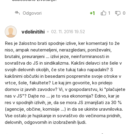
Odgovori
+1
1
0
vdolinitihi
02. 11. 2016 19.52
Res je žalostno brati spodnje izlive, ker komentarji to že
niso, ampak neutemeljeni, nerazgledani, poniževalni,
brutalni, preuranjeni ... izlivi jeze, neinformiranosti in
sovraštva do JS in sindikalizma. Kakšni delavci ste šele v
svojih delovnih okoljih, če ste tukaj tako napadalni? S
kakšnimi občutki in besedami pospremite svoje otroke v
vrtce, šole, fakultete? Le kaj jim govorite, ko pridejo
domov iz javnih zavodov? Vi, v gospodarstvu, ki "plačujete
nas v JS"? Dajte no ... je to vsa ekonomija? Edino, kar je
res v spodnjih izlivih, je, da se mora JS zmanjšati za 30 %
(agencije, občine, komisije ...) in da se ukinite uravnilovka.
Vse ostalo je hujskanje in sovraštvo do večinoma pridnih,
delovnih, odgovornih in izobraženih ljudi.