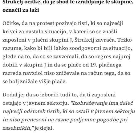
Štrukelj očitke, da je shod le izrabljanje te skupine,
označil za laži
Očitke, da na protest pozivajo tisti, ki so največji
krivci za nastalo situacijo, v kateri so se znašli
zaposleni v plačni skupini J, Štrukelj zavrača. Težko
razume, kako bi bili lahko soodgovorni za situacijo,
glede na to, da so se zavzemali, da so regres najprej
dobili v skupini J in da se plače od 19. plačnega
razreda navzdol niso zniževale na račun tega, da so
se bolj znižale višje plače.
Dodal je, da so izborili tudi to, da ti zaposleni
ostajajo v javnem sektorju.
"Izobraževanje ima daleč
največji odstotek tistih, ki so ostali v javnem sektorju
in niso preneseni na razne podjemne pogodbe pri
zasebnikih,"
je dejal.