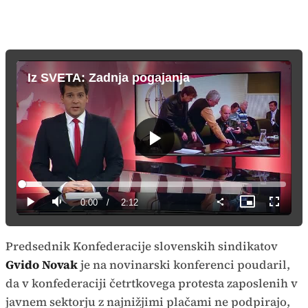
Iz SVETA: Zadnja pogajanja
Predvajaj
Loaded
:
7.51%
Current
0:00
/
Duration
2:12
Predvajaj
Tiho
Slika
Celozas
v
način
sliki
Time
Predsednik Konfederacije slovenskih sindikatov
Gvido Novak
je na novinarski konferenci poudaril,
da v konfederaciji četrtkovega protesta zaposlenih v
javnem sektorju z najnižjimi plačami ne podpirajo,