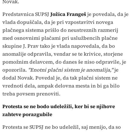
Novak.
Predstavnica SUPSJ
Jožica Frangeš
je povedala, da je
vlada dopuščala, da je pri vzpostavitvi novega
plačnega sistema prišlo do neustreznih razmerij
med osnovnimi plačami pri uslužbencih plačne
skupine J. Prav tako je vlada napovedala, da bo
anomalije odpravila, vendar se te krivice, storjene
pomožnim delavcem, do danes še niso odpravile, je
opozorila.
"Enotni plačni sistem je anomalija,"
je
dodal Novak. Povedal je, da tak plačni sistem ne
vrednoti dela, ampak delovna mesta in bi ga bilo
treba povsem prenoviti.
Protesta se ne bodo udeležili, ker bi se njihove
zahteve porazgubile
Protesta se SUPSJ ne bo udeležil, saj menijo, da so