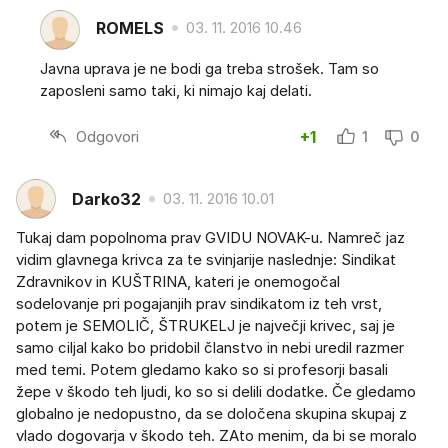
ROMELS
03. 11. 2016 10.46
Javna uprava je ne bodi ga treba strošek. Tam so
zaposleni samo taki, ki nimajo kaj delati.
Odgovori
+1
1
0
Darko32
03. 11. 2016 10.01
Tukaj dam popolnoma prav GVIDU NOVAK-u. Namreč jaz
vidim glavnega krivca za te svinjarije naslednje: Sindikat
Zdravnikov in KUŠTRINA, kateri je onemogočal
sodelovanje pri pogajanjih prav sindikatom iz teh vrst,
potem je SEMOLIČ, ŠTRUKELJ je največji krivec, saj je
samo ciljal kako bo pridobil članstvo in nebi uredil razmer
med temi. Potem gledamo kako so si profesorji basali
žepe v škodo teh ljudi, ko so si delili dodatke. Če gledamo
globalno je nedopustno, da se določena skupina skupaj z
vlado dogovarja v škodo teh. ZAto menim, da bi se moralo