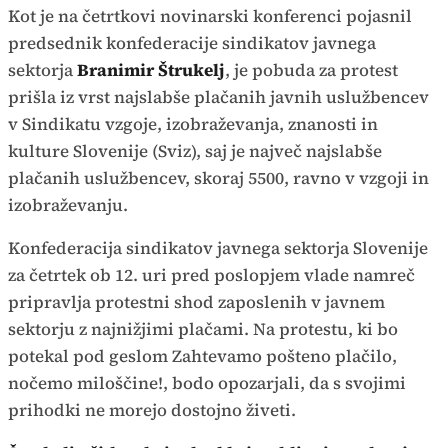
Kot je na četrtkovi novinarski konferenci pojasnil
predsednik konfederacije sindikatov javnega
sektorja
Branimir Štrukelj
, je pobuda za protest
prišla iz vrst najslabše plačanih javnih uslužbencev
v Sindikatu vzgoje, izobraževanja, znanosti in
kulture Slovenije (Sviz), saj je največ najslabše
plačanih uslužbencev, skoraj 5500, ravno v vzgoji in
izobraževanju.
Konfederacija sindikatov javnega sektorja Slovenije
za četrtek ob 12. uri pred poslopjem vlade namreč
pripravlja protestni shod zaposlenih v javnem
sektorju z najnižjimi plačami. Na protestu, ki bo
potekal pod geslom Zahtevamo pošteno plačilo,
nočemo miloščine!, bodo opozarjali, da s svojimi
prihodki ne morejo dostojno živeti.