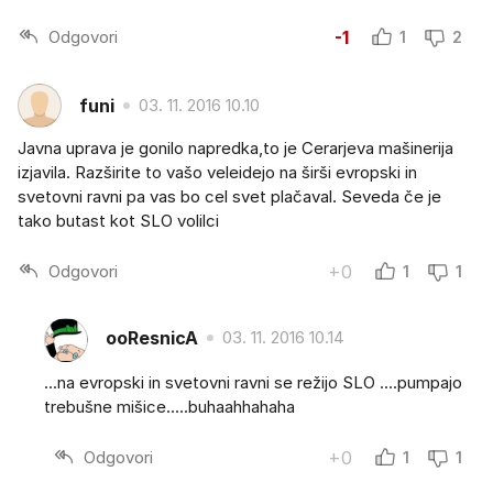
Odgovori
-1
1
2
funi
03. 11. 2016 10.10
Javna uprava je gonilo napredka,to je Cerarjeva mašinerija
izjavila. Razširite to vašo veleidejo na širši evropski in
svetovni ravni pa vas bo cel svet plačaval. Seveda če je
tako butast kot SLO volilci
Odgovori
+0
1
1
ooResnicA
03. 11. 2016 10.14
...na evropski in svetovni ravni se režijo SLO ....pumpajo
trebušne mišice.....buhaahhahaha
Odgovori
+0
1
1