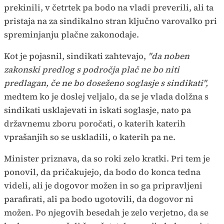
prekinili, v četrtek pa bodo na vladi preverili, ali ta
pristaja na za sindikalno stran ključno varovalko pri
spreminjanju plačne zakonodaje.
Kot je pojasnil, sindikati zahtevajo,
"da noben
zakonski predlog s področja plač ne bo niti
predlagan, če ne bo doseženo soglasje s sindikati",
medtem ko je doslej veljalo, da se je vlada dolžna s
sindikati usklajevati in iskati soglasje, nato pa
državnemu zboru poročati, o katerih katerih
vprašanjih so se uskladili, o katerih pa ne.
Minister priznava, da so roki zelo kratki. Pri tem je
ponovil, da pričakujejo, da bodo do konca tedna
videli, ali je dogovor možen in so ga pripravljeni
parafirati, ali pa bodo ugotovili, da dogovor ni
možen. Po njegovih besedah je zelo verjetno, da se