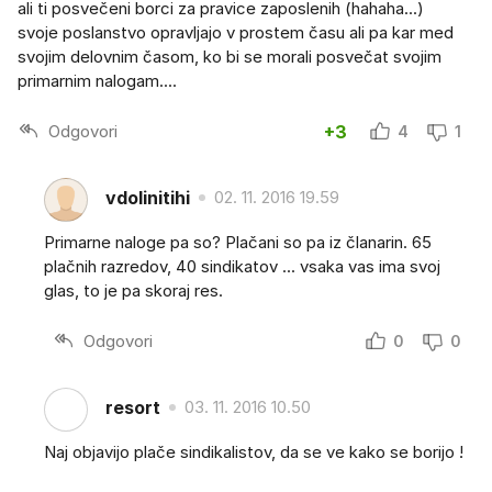
ali ti posvečeni borci za pravice zaposlenih (hahaha...)
svoje poslanstvo opravljajo v prostem času ali pa kar med
svojim delovnim časom, ko bi se morali posvečat svojim
primarnim nalogam....
Odgovori
+3
4
1
vdolinitihi
02. 11. 2016 19.59
Primarne naloge pa so? Plačani so pa iz članarin. 65
plačnih razredov, 40 sindikatov ... vsaka vas ima svoj
glas, to je pa skoraj res.
Odgovori
0
0
resort
03. 11. 2016 10.50
Naj objavijo plače sindikalistov, da se ve kako se borijo !