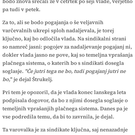
bodo znova srečali že v četrtek po seji vlade, verjetno
pa tudi v petek.
Za to, ali se bodo pogajanja o še veljavnih
varčevalnih ukrepi sploh nadaljevala, je torej
ključno, kaj bo odločila vlada. Na sindikalni strani
so namreč jasni: pogojev za nadaljevanje pogajanj ni,
dokler vlada jasno ne pove, kaj so temeljna vprašanja
plačnega sistema, o katerih bo s sindikati dosegla
soglasje.
"Če jutri tega ne bo, tudi pogajanj jutri ne
bo,
" je dejal Štrukelj.
Pri tem je opozoril, da je vlada konec lanskega leta
podpisala dogovor, da bo z njimi dosegla soglasje o
temeljnih vprašanjih plačnega sistema. Danes pa je
vse podredila temu, da bi to zavrnila, je dejal.
Ta varovalka je za sindikate ključna, saj nenazadnje