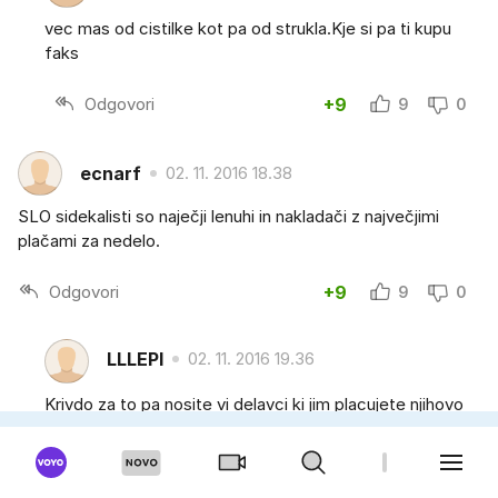
vec mas od cistilke kot pa od strukla.Kje si pa ti kupu
faks
Odgovori
+9
9
0
ecnarf
02. 11. 2016 18.38
SLO sidekalisti so naječji lenuhi in nakladači z največjimi
plačami za nedelo.
Odgovori
+9
9
0
LLLEPI
02. 11. 2016 19.36
Krivdo za to pa nosite vi delavci ki jim placujete njihovo
razkosno zivljenje.Pa potrudite se se v naprej da tako
ostane.Kaj pa bi vi poceli z denarjem saj ste se ze
navadili na to da nic ne zasluzite