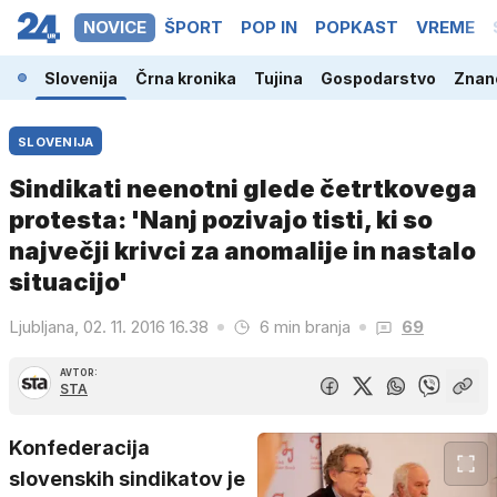
NOVICE
ŠPORT
POP IN
POPKAST
VREME
Slovenija
Črna kronika
Tujina
Gospodarstvo
Znano
SLOVENIJA
Sindikati neenotni glede četrtkovega
protesta: 'Nanj pozivajo tisti, ki so
največji krivci za anomalije in nastalo
situacijo'
Ljubljana, 02. 11. 2016 16.38
6 min branja
69
AVTOR:
STA
Konfederacija
slovenskih sindikatov je