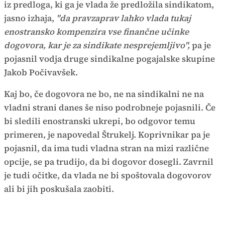
iz predloga, ki ga je vlada že predložila sindikatom,
jasno izhaja,
"da pravzaprav lahko vlada tukaj
enostransko kompenzira vse finančne učinke
dogovora, kar je za sindikate nesprejemljivo",
pa je
pojasnil vodja druge sindikalne pogajalske skupine
Jakob Počivavšek.
Kaj bo, če dogovora ne bo, ne na sindikalni ne na
vladni strani danes še niso podrobneje pojasnili. Če
bi sledili enostranski ukrepi, bo odgovor temu
primeren, je napovedal Štrukelj. Koprivnikar pa je
pojasnil, da ima tudi vladna stran na mizi različne
opcije, se pa trudijo, da bi dogovor dosegli. Zavrnil
je tudi očitke, da vlada ne bi spoštovala dogovorov
ali bi jih poskušala zaobiti.