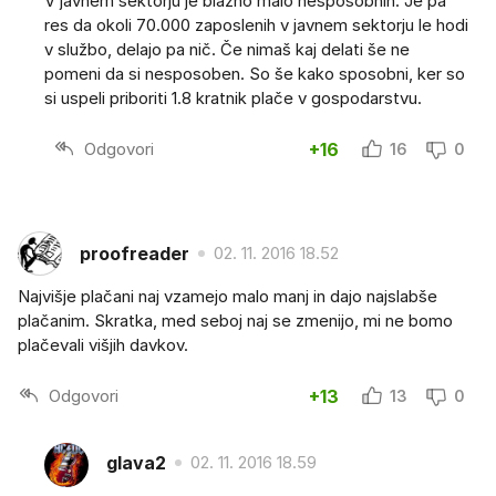
V javnem sektorju je blazno malo nesposobnih. Je pa
res da okoli 70.000 zaposlenih v javnem sektorju le hodi
v službo, delajo pa nič. Če nimaš kaj delati še ne
pomeni da si nesposoben. So še kako sposobni, ker so
si uspeli priboriti 1.8 kratnik plače v gospodarstvu.
Odgovori
+16
16
0
proofreader
02. 11. 2016 18.52
Najvišje plačani naj vzamejo malo manj in dajo najslabše
plačanim. Skratka, med seboj naj se zmenijo, mi ne bomo
plačevali višjih davkov.
Odgovori
+13
13
0
glava2
02. 11. 2016 18.59