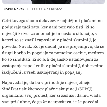
Gvido Novak
FOTO: Aleš Kustec
Četrtkovega shoda delavcev z najnižjimi plačami ne
podpirajo tudi zato, ker nanj pozivajo tisti, ki so
največji krivci za anomalije in nastalo situacijo, v
kateri so se znašli zaposleni v plačni skupini J, je
povedal Novak. Kot je dodal, je nesprejemljivo, da se
drugi borijo in pogajajo za pomožno osebje, medtem
ko so sindikati, ki so bili dejansko ustanovljeni za
zastopanje zaposlenih v plačni skupini J, dobesedno
izključeni iz vseh usklajevanj in pogajanj.
Napovedal je, da bo v prihodnje najverjetneje
Sindikat uslužbencev plačne skupine J (SUPSJ)
organiziral svoj protest, ker si zasluži, da mu vlada
vsaj prisluhne, če ga že ne upošteva, je še povedal