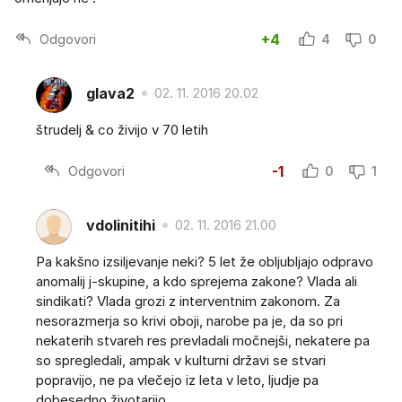
Odgovori
+4
4
0
glava2
02. 11. 2016 20.02
štrudelj & co živijo v 70 letih
Odgovori
-1
0
1
vdolinitihi
02. 11. 2016 21.00
Pa kakšno izsiljevanje neki? 5 let že obljubljajo odpravo
anomalij j-skupine, a kdo sprejema zakone? Vlada ali
sindikati? Vlada grozi z interventnim zakonom. Za
nesorazmerja so krivi oboji, narobe pa je, da so pri
nekaterih stvareh res prevladali močnejši, nekatere pa
so spregledali, ampak v kulturni državi se stvari
popravijo, ne pa vlečejo iz leta v leto, ljudje pa
dobesedno životarijo.