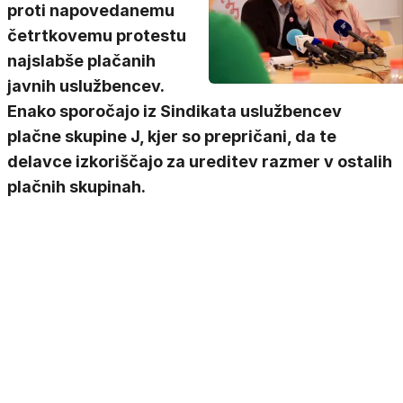
proti napovedanemu
četrtkovemu protestu
najslabše plačanih
javnih uslužbencev.
Enako sporočajo iz Sindikata uslužbencev
plačne skupine J, kjer so prepričani, da te
delavce izkoriščajo za ureditev razmer v ostalih
plačnih skupinah.