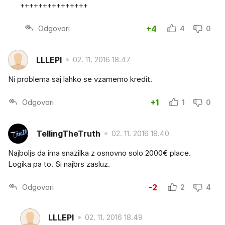
+++++++++++++++
Odgovori
+4
4
0
LLLEPI
02. 11. 2016 18.47
Ni problema saj lahko se vzamemo kredit.
Odgovori
+1
1
0
TellingTheTruth
02. 11. 2016 18.40
Najboljs da ima snazilka z osnovno solo 2000€ place.
Logika pa to. Si najbrs zasluz.
Odgovori
-2
2
4
LLLEPI
02. 11. 2016 18.49