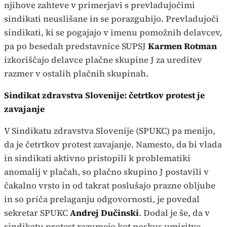
njihove zahteve v primerjavi s prevladujočimi
sindikati neuslišane in se porazgubijo. Prevladujoči
sindikati, ki se pogajajo v imenu pomožnih delavcev,
pa po besedah predstavnice SUPSJ
Karmen Rotman
izkoriščajo delavce plačne skupine J za ureditev
razmer v ostalih plačnih skupinah.
Sindikat zdravstva Slovenije: četrtkov protest je
zavajanje
V Sindikatu zdravstva Slovenije (SPUKC) pa menijo,
da je četrtkov protest zavajanje. Namesto, da bi vlada
in sindikati aktivno pristopili k problematiki
anomalij v plačah, so plačno skupino J postavili v
čakalno vrsto in od takrat poslušajo prazne obljube
in so priča prelaganju odgovornosti, je povedal
sekretar SPUKC
Andrej Dučinski
. Dodal je še, da v
sindikatu protest razumejo kot poskus umiritve