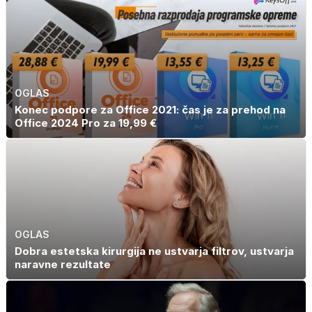
OGLAS
Konec podpore za Office 2021: čas je za prehod na
Office 2024 Pro za 19,99 €
OGLAS
Dobra estetska kirurgija ne ustvarja filtrov, ustvarja
naravne rezultate