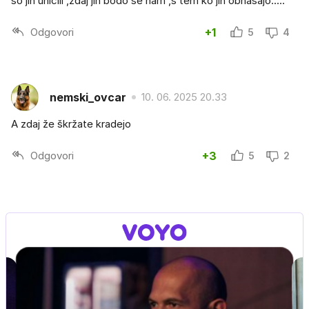
so jih unicili ,zdaj jih bodo se nam ,s tem ko jih obnašajo.....
Odgovori
+1
5
4
nemski_ovcar
10. 06. 2025 20.33
A zdaj že škržate kradejo
Odgovori
+3
5
2