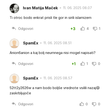
Ivan Matija Maček
11. 06. 2025 08.07
Ti otroc bodo enkrat prisli tle gor in sirili islamizem
Odgovori
+3
4
1
SpamEx
11. 06. 2025 08.51
Anion6anion a kaj bolj neumnega nisi mogel napisati?
Odgovori
+1
1
0
SpamEx
11. 06. 2025 08.57
52tt2y2626w a nam bodo boljše vrednote vsilili nazaj😄
zaskrbljujoče
Odgovori
0
0