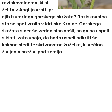
raziskovalcema, ki si
želita v Anglijo vrniti pri
njih izumrlega gorskega škržata? Raziskovalca
sta se spet vrnila v Idrijske Krnice. Gorskega
škržata sicer še vedno niso našli, so ga pa uspeli
slišati, zato upajo, da bodo uspeli odkriti še
kakšne sledi te skrivnostne žuželke, ki večino
življenja preživi pod zemljo.