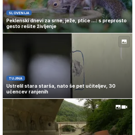
SLOVENIJA
Peklenski dnevi za srne, ježe, ptice ...: s preprosto
gesto rešite življenje
TUJINA
Ustrelil stara starša, nato še pet učiteljev, 30
učencev ranjenih