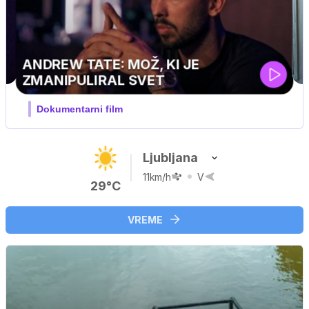
Ljubljana
11km/h
V
29°C
VREME