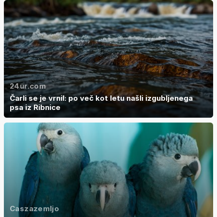
24ur.com
Čarli se je vrnil: po več kot letu našli izgubljenega
psa iz Ribnice
Caszazemljo