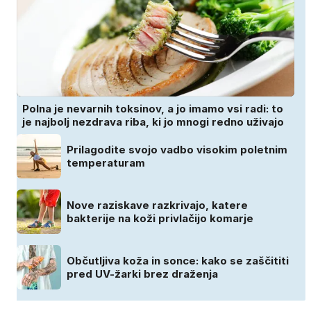
Polna je nevarnih toksinov, a jo imamo vsi radi: to
je najbolj nezdrava riba, ki jo mnogi redno uživajo
Prilagodite svojo vadbo visokim poletnim
temperaturam
Nove raziskave razkrivajo, katere
bakterije na koži privlačijo komarje
Občutljiva koža in sonce: kako se zaščititi
pred UV-žarki brez draženja