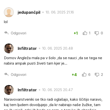
jedupančpil
10. 06. 2025 21.16
lol
Odgovori
+1
1
0
Infiltrator
10. 06. 2025 20.48
Domov Angleža mala pa v šolo ,da se nauci ,da se tega ne
nabira ampak pusti živeti tam kjer je...
Odgovori
+4
6
2
Infiltrator
10. 06. 2025 20.47
Naravovarstveniki se tko radi oglašajo, kako ščitijo naravo,
kaj tem ljudem dovoljujejo ,da kr nabirajo naše žužke, tam