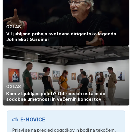
OGLAS
V Ljubljano prihaja svetovna dirigentska legenda
John Eliot Gardiner
OGLAS
Kam v Ljubljani poleti? Od rimskih ostalin do
sodobne umetnosti in večernih koncertov
E-NOVICE
Prijavi se na pregled dogodkov in bodi na tekočem.