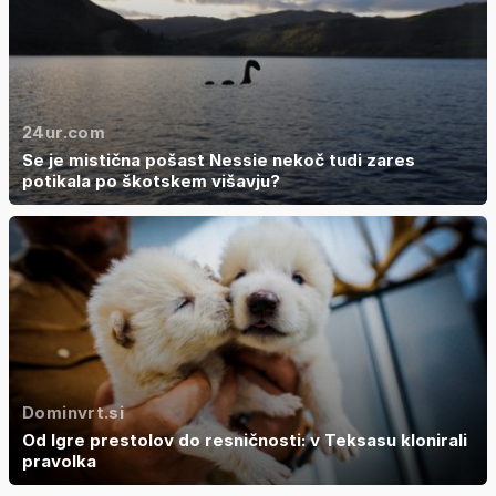
24ur.com
Se je mistična pošast Nessie nekoč tudi zares
potikala po škotskem višavju?
Dominvrt.si
Od Igre prestolov do resničnosti: v Teksasu klonirali
pravolka