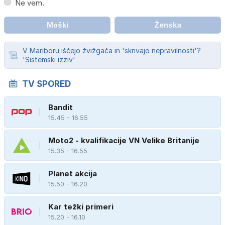
Ne vem.
Moški
Ženska
V Mariboru iščejo žvižgača in 'skrivajo nepravilnosti'?
'Sistemski izziv'
TV SPORED
Bandit
15.45 - 16.55
Moto2 - kvalifikacije VN Velike Britanije
15.35 - 16.55
Planet akcija
15.50 - 16.20
Kar težki primeri
15.20 - 16.10