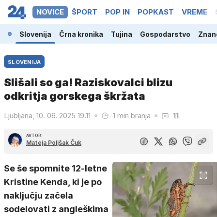
NOVICE
ŠPORT
POP IN
POPKAST
VREME
Slovenija
Črna kronika
Tujina
Gospodarstvo
Znano
SLOVENIJA
Slišali so ga! Raziskovalci blizu
odkritja gorskega škržata
Ljubljana, 10. 06. 2025 19.11
1 min branja
11
AVTOR:
Mateja Poljšak Čuk
Se še spomnite 12-letne
Kristine Kenda, ki je po
naključju začela
sodelovati z angleškima