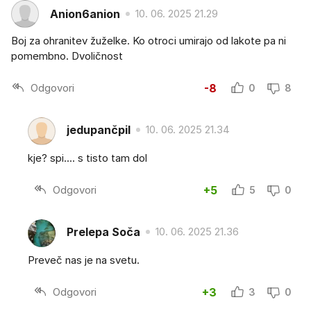
Anion6anion
10. 06. 2025 21.29
Boj za ohranitev žuželke. Ko otroci umirajo od lakote pa ni
pomembno. Dvoličnost
Odgovori
-8
0
8
jedupančpil
10. 06. 2025 21.34
kje? spi.... s tisto tam dol
Odgovori
+5
5
0
Prelepa Soča
10. 06. 2025 21.36
Preveč nas je na svetu.
Odgovori
+3
3
0