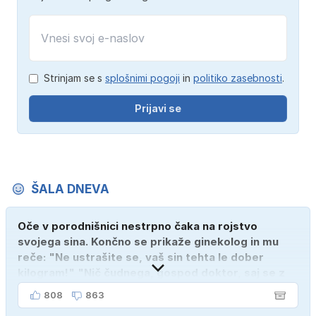
Strinjam se s
splošnimi pogoji
in
politiko zasebnosti
.
Prijavi se
ŠALA DNEVA
Oče v porodnišnici nestrpno čaka na rojstvo
svojega sina. Končno se prikaže ginekolog in mu
reče: "Ne ustrašite se, vaš sin tehta le dober
kilogram!" "Nič čudnega, gospod doktor, saj se z
ženo poznava šele tri mesece."
808
863