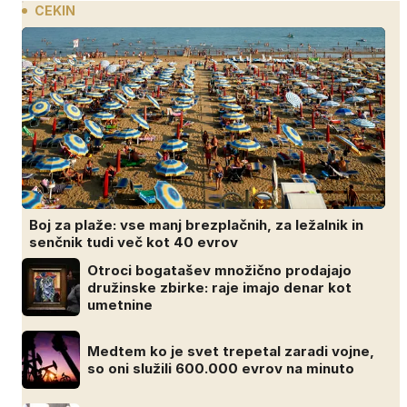
CEKIN
Boj za plaže: vse manj brezplačnih, za ležalnik in
senčnik tudi več kot 40 evrov
Otroci bogatašev množično prodajajo
družinske zbirke: raje imajo denar kot
umetnine
Medtem ko je svet trepetal zaradi vojne,
so oni služili 600.000 evrov na minuto