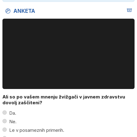
ANKETA
Ali so po vašem mnenju žvižgači v javnem zdravstvu
dovolj zaščiteni?
Da.
Ne.
Le v posameznih primerih.