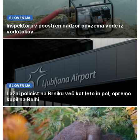
SLOVENIJA
Inšpektorji v poostren nadzor odvzema vode iz
vodotokov
SLOVENIJA
Lažni policist na Brniku več kot leto in pol, opremo
kupil na Bolhi