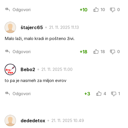
Odgovori
+10
10
0
štajerc65
21. 11. 2025 11.13
Malo laži, malo kradi in pošteno živi.
Odgovori
+18
18
0
Bebo2
21. 11. 2025 11.00
to pa je nasmeh za miljon evrov
Odgovori
+3
4
1
dededetox
21. 11. 2025 10.49