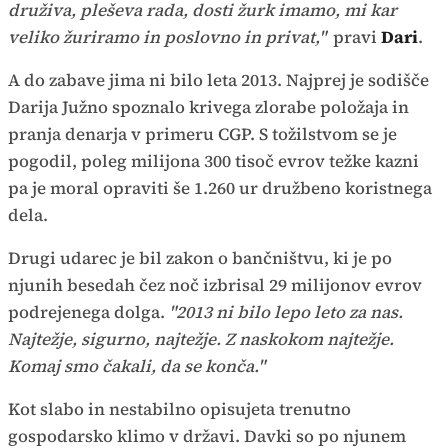
druživa, pleševa rada, dosti žurk imamo, mi kar
veliko žuriramo in poslovno in privat,"
pravi
Dari
.
A do zabave jima ni bilo leta 2013. Najprej je sodišče
Darija Južno spoznalo krivega zlorabe položaja in
pranja denarja v primeru CGP. S tožilstvom se je
pogodil, poleg milijona 300 tisoč evrov težke kazni
pa je moral opraviti še 1.260 ur družbeno koristnega
dela.
Drugi udarec je bil zakon o bančništvu, ki je po
njunih besedah čez noč izbrisal 29 milijonov evrov
podrejenega dolga.
"2013 ni bilo lepo leto za nas.
Najtežje, sigurno, najtežje. Z naskokom najtežje.
Komaj smo čakali, da se konča."
Kot slabo in nestabilno opisujeta trenutno
gospodarsko klimo v državi. Davki so po njunem