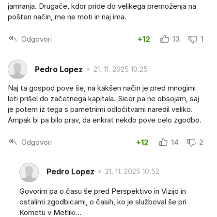
jamranja. Drugače, kdor pride do velikega premoženja na
pošten način, me ne moti in naj ima.
Odgovori
+12
13
1
Pedro Lopez
21. 11. 2025 10.25
Naj ta gospod pove še, na kakšen način je pred mnogimi
leti prišel do začetnega kapitala. Sicer pa ne obsojam, saj
je potem iz tega s pametnimi odločitvami naredil veliko.
Ampak bi pa bilo prav, da enkrat nekdo pove celo zgodbo.
Odgovori
+12
14
2
Pedro Lopez
21. 11. 2025 10.52
Govorim pa o času še pred Perspektivo in Vizijo in
ostalimi zgodbicami, o časih, ko je služboval še pri
Kometu v Metliki…