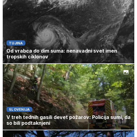
TUJINA
Od vrabca do dim suma: nenavadni svet imen
tropskih ciklonov
SLOVENIJA
V treh tednih gasili devet požarov: Policija sumi, da
so bili podtaknjeni