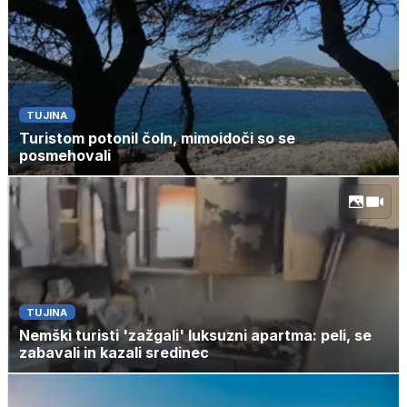
TUJINA
Turistom potonil čoln, mimoidoči so se
posmehovali
TUJINA
Nemški turisti 'zažgali' luksuzni apartma: peli, se
zabavali in kazali sredinec