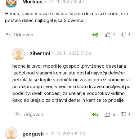
Morbius
21. 11. 2025 12.47
Hecno, ravno v času te vlade, ki jima dela tako škodo, sta
postala daleč najbogatejša Slovenca.
Odgovori
+6
7
1
zibertmi
21. 11. 2025 12.54
hecno ja .svoj imperij je gospod ,privrženec desetarja
,začel pod vladami komunista.postal največji delničar
petrola,ki se kople v dobičku in zaradi potez komunista
pri razprodaji ni več v večinski lasti države.nadaljeval po
podelitvi dveh koncesij za urejanje vodotokov,vidimo
kako so urejajo za državni denar in kam te to pripelje
Odgovori
+5
6
1
gongash
21. 11. 2025 12.30