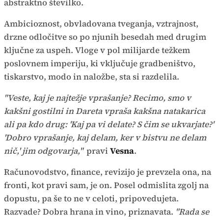
abstraktno številko.
Ambicioznost, obvladovana tveganja, vztrajnost,
drzne odločitve so po njunih besedah med drugim
ključne za uspeh. Vloge v pol milijarde težkem
poslovnem imperiju, ki vključuje gradbeništvo,
tiskarstvo, modo in naložbe, sta si razdelila.
"Veste, kaj je najtežje vprašanje? Recimo, smo v
kakšni gostilni in Dareta vpraša kakšna natakarica
ali pa kdo drug: 'Kaj pa vi delate? S čim se ukvarjate?'
'Dobro vprašanje, kaj delam, ker v bistvu ne delam
nič,' jim odgovarja,"
pravi
Vesna
.
Računovodstvo, finance, revizijo je prevzela ona, na
fronti, kot pravi sam, je on. Posel odmislita zgolj na
dopustu, pa še to ne v celoti, pripovedujeta.
Razvade? Dobra hrana in vino, priznavata.
"Rada se