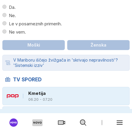
Da.
Ne.
Le v posameznih primerih.
Ne vem.
Moški
Ženska
V Mariboru iščejo žvižgača in 'skrivajo nepravilnosti'?
'Sistemski izziv'
TV SPORED
Kmetija
06.20 - 07.20
Svet
06.30 - 07.10