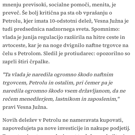
mnenju previsoki, socialne pomoči, menita, je
preveč. Še bolj kritična pa sta ob vprašanju o
Petrolu, kjer imata 10-odstotni delež, Vesna Južna je
tudi predsednica nadzornega sveta. Spomnimo:
vlada je junija regulacijo razširila na hitre ceste in
avtoceste, kar je na noge dvignilo naftne trgovce na
čelu s Petrolom. Sledil je protiudarec: opozorilno so
zaprli štiri črpalke.
"Ta vlada je naredila ogromno škodo naftnim
trgovcem, Petrolu in ostalim, pri čemer pa je
naredila ogromno škodo vsem državljanom, da ne
rečem menedžerjem, lastnikom in zaposlenim,"
pravi Vesna Južna.
Novih deležev v Petrolu ne nameravata kupovati,
napovedujeta pa nove investicije in nakupe podjetij.