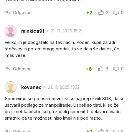
Odgovori
+2
2
0
minkica91
21. 11. 2025 15.21
veliko jih je obogatelo na tak način. Poceni kupili zaradi
stečajev in potem drago prodali, to se dela še danes, če
imaš veze.
Odgovori
+6
6
0
kovanec
21. 11. 2025 15.12
Spomnimo se po osamosvojitvi so najprej ukinili SDK, da so
ustvarili podlago za manipuliranje. Uspeli so tisti, ki so že
prej imeli kapital in so ga začeli plemenitit, delavni navadni
smrtniki pa te možnosti niso imeli niti pod razno.
Odgovori
+2
2
0