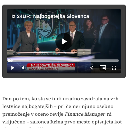
Iz 24UR: Najbogatejša Slovenca
Predvajaj
Loaded
:
3.30%
Current
0:00
/
Duration
5:00
Predvajaj
Tiho
Slika
Celozas
v
način
sliki
Time
Dan po tem, ko sta se tudi uradno zasidrala na vrh
lestvice najbogatejših – pri čemer njuno osebno
premoženje v oceno revije
Finance Manager
ni
vključeno – zakonca Južna prvo mesto opisujeta kot