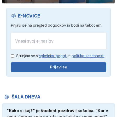
E-NOVICE
Prijavi se na pregled dogodkov in bodi na tekočem.
Strinjam se s
splošnimi pogoji
in
politiko zasebnosti
.
Prijavi se
ŠALA DNEVA
"Kako si kaj?" je študent pozdravil sošolca. "Kar v
redu, čeprav sem se zdaj postavil na svoje noge!"