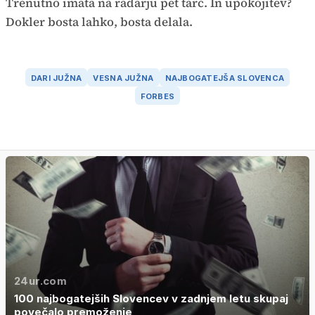
Trenutno imata na radarju pet tarč. In upokojitev?
Dokler bosta lahko, bosta delala.
DARI JUŽNA
VESNA JUŽNA
NAJBOGATEJŠA SLOVENCA
FORBES
24ur.com
100 najbogatejših Slovencev v zadnjem letu skupaj
povečalo premoženje