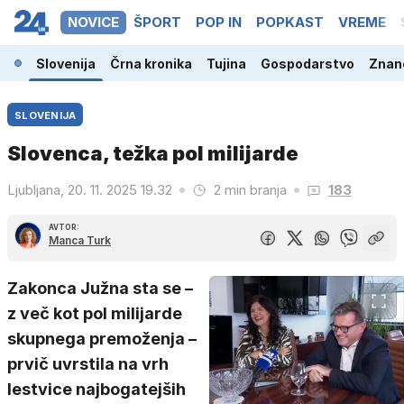
NOVICE
ŠPORT
POP IN
POPKAST
VREME
Slovenija
Črna kronika
Tujina
Gospodarstvo
Znano
SLOVENIJA
Slovenca, težka pol milijarde
Ljubljana, 20. 11. 2025 19.32
2 min branja
183
AVTOR:
Manca Turk
Zakonca Južna sta se –
z več kot pol milijarde
skupnega premoženja –
prvič uvrstila na vrh
lestvice najbogatejših