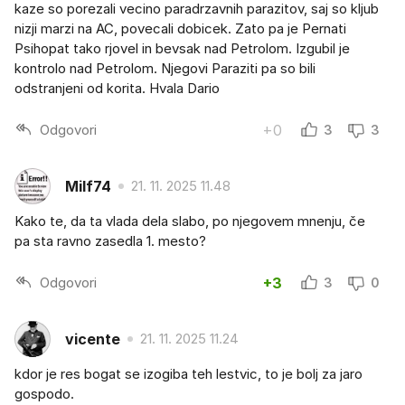
kaze so porezali vecino paradrzavnih parazitov, saj so kljub
nizji marzi na AC, povecali dobicek. Zato pa je Pernati
Psihopat tako rjovel in bevsak nad Petrolom. Izgubil je
kontrolo nad Petrolom. Njegovi Paraziti pa so bili
odstranjeni od korita. Hvala Dario
Odgovori
+0
3
3
Milf74
21. 11. 2025 11.48
Kako te, da ta vlada dela slabo, po njegovem mnenju, če
pa sta ravno zasedla 1. mesto?
Odgovori
+3
3
0
vicente
21. 11. 2025 11.24
kdor je res bogat se izogiba teh lestvic, to je bolj za jaro
gospodo.