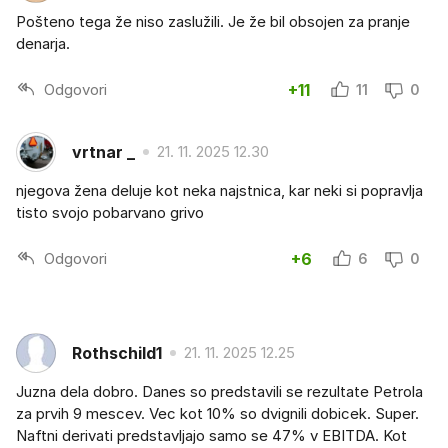
Pošteno tega že niso zaslužili. Je že bil obsojen za pranje
denarja.
Odgovori
+11
11
0
vrtnar _
21. 11. 2025 12.30
njegova žena deluje kot neka najstnica, kar neki si popravlja
tisto svojo pobarvano grivo
Odgovori
+6
6
0
Rothschild1
21. 11. 2025 12.25
Juzna dela dobro. Danes so predstavili se rezultate Petrola
za prvih 9 mescev. Vec kot 10% so dvignili dobicek. Super.
Naftni derivati predstavljajo samo se 47% v EBITDA. Kot