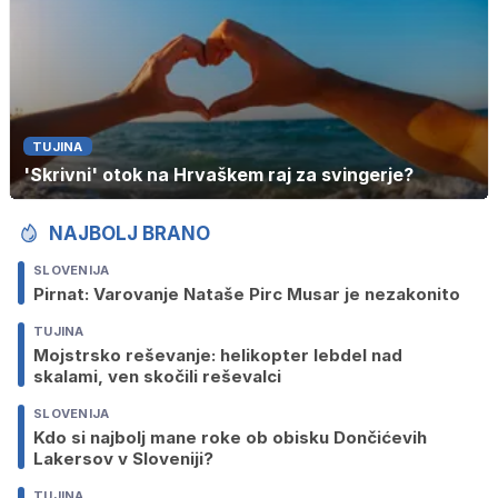
TUJINA
'Skrivni' otok na Hrvaškem raj za svingerje?
NAJBOLJ BRANO
SLOVENIJA
Pirnat: Varovanje Nataše Pirc Musar je nezakonito
TUJINA
Mojstrsko reševanje: helikopter lebdel nad
skalami, ven skočili reševalci
SLOVENIJA
Kdo si najbolj mane roke ob obisku Dončićevih
Lakersov v Sloveniji?
TUJINA