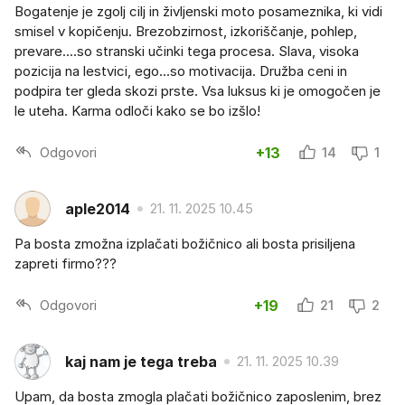
Bogatenje je zgolj cilj in življenski moto posameznika, ki vidi
smisel v kopičenju. Brezobzirnost, izkoriščanje, pohlep,
prevare....so stranski učinki tega procesa. Slava, visoka
pozicija na lestvici, ego...so motivacija. Družba ceni in
podpira ter gleda skozi prste. Vsa luksus ki je omogočen je
le uteha. Karma odloči kako se bo izšlo!
Odgovori
+13
14
1
aple2014
21. 11. 2025 10.45
Pa bosta zmožna izplačati božičnico ali bosta prisiljena
zapreti firmo???
Odgovori
+19
21
2
kaj nam je tega treba
21. 11. 2025 10.39
Upam, da bosta zmogla plačati božičnico zaposlenim, brez