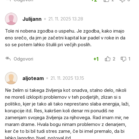
Julijann
21. 11. 2025 13.28
Tole ni nobena zgodba o uspehu. Je zgodba, kako imajo
eno srečo, da jim je začetni kapital kar padel v roke in da
so se potem lahko štulili pri večjih poslih.
Odgovori
+1
2
1
aljoteam
21. 11. 2025 13.15
Ne želim si takega življenja kot onadva, stalno delo, nikoli
ne moreš izklopiti problemov v teh podjetjih, zlizan si s
politiko, kjer je tako ali tako neprestano slaba energija, laži,
korupcije itd. Res, kakršen koli denar mi ponudiš ne
zamenjam svojega življenja za njihovega. Rad imam mir, ne
maram drame. Hvala bogu nimam problemov z denarjem,
ker če to bi bil tudi stres zame, če bi imel premalo, da bi
lahko lagodno živel, potoval itd.