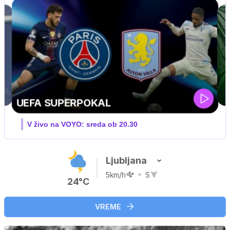
ZUFFA BOXING 10
V živo na VOYO: sobota ob 20.00
Ljubljana
5km/h
S
24°C
VREME