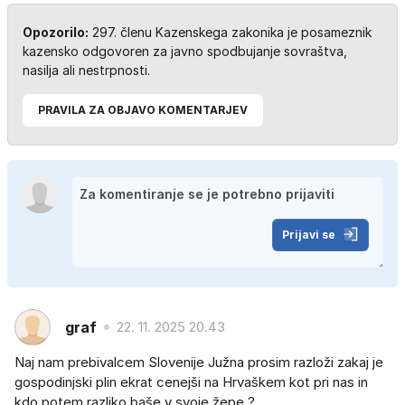
Opozorilo:
297. členu Kazenskega zakonika je posameznik
kazensko odgovoren za javno spodbujanje sovraštva,
nasilja ali nestrpnosti.
PRAVILA ZA OBJAVO KOMENTARJEV
Prijavi se
graf
22. 11. 2025 20.43
Naj nam prebivalcem Slovenije Južna prosim razloži zakaj je
gospodinjski plin ekrat cenejši na Hrvaškem kot pri nas in
kdo potem razliko baše v svoje žepe ?