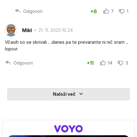
Odgovori
+6
7
1
Mikl
21. 11. 2025 10.24
Včasih so se skrivali . .danes pa te prevarante ni nič sram ..
lopovi
Odgovori
+11
14
3
Naloži več