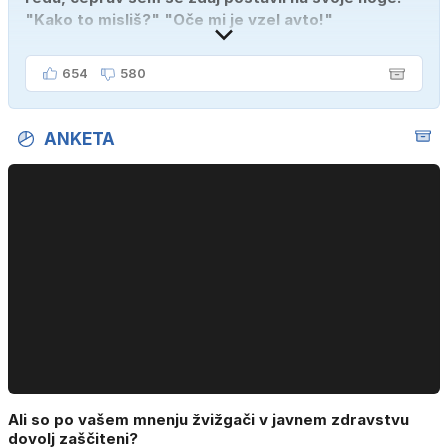
"Kako to misliš?" "Oče mi je vzel avto!"
654
580
ANKETA
Ali so po vašem mnenju žvižgači v javnem zdravstvu
dovolj zaščiteni?