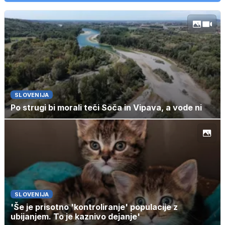
SLOVENIJA
Po strugi bi morali teči Soča in Vipava, a vode ni
SLOVENIJA
'Še je prisotno 'kontroliranje' populacije z
ubijanjem. To je kaznivo dejanje'