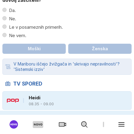
dovolj zaščiteni?
Da.
Ne.
Le v posameznih primerih.
Ne vem.
Moški
Ženska
V Mariboru iščejo žvižgača in 'skrivajo nepravilnosti'?
'Sistemski izziv'
TV SPORED
Heidi
08.35 - 09.00
Toma
08.00 - 08.50