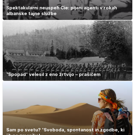
Spektakularni neuspeh Cie: pijani agenti v rokah
albanske tajne službe
'Spopad' velesil z eno žrtvijo – prašičem
Sam po svetu? 'Svoboda, spontanost in zgodbe, ki