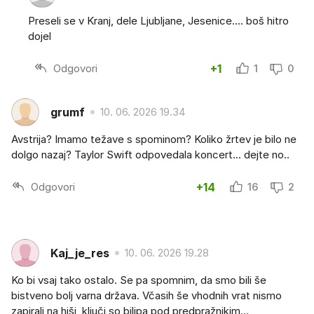
Preseli se v Kranj, dele Ljubljane, Jesenice.... boš hitro
dojel
Odgovori
+1
1
0
grumf
10. 06. 2026 19.34
Avstrija? Imamo težave s spominom? Koliko žrtev je bilo ne
dolgo nazaj? Taylor Swift odpovedala koncert... dejte no..
Odgovori
+14
16
2
Kaj_je_res
10. 06. 2026 19.28
Ko bi vsaj tako ostalo. Se pa spomnim, da smo bili še
bistveno bolj varna država. Včasih še vhodnih vrat nismo
zapirali na hiši, ključi so bilipa pod predpražnikim...