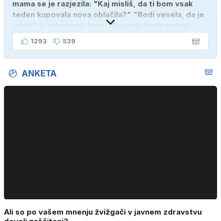
mama se je razjezila: "Kaj misliš, da ti bom vsak
teden kupovala nova oblačila?" "Bodi vesela, da je
tako!" je odgovoril Jure. "Sosedje bodo morali
kupiti novega sina, tako sem ga prebutal!"
1293
539
ANKETA
Ali so po vašem mnenju žvižgači v javnem zdravstvu