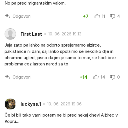
No pa pred migrantskim valom.
Odgovori
+7
11
4
First Last
10. 06. 2026 19.13
Jaja zato pa lahko na odprto sprejemamo alzirce,
pakistance ni dani, saj lahko spolzimo se nekoliko dlje in
ohramino ugled, jasno da jim je samo to mar, se hodi brez
problema cez lasten narod za to
Odgovori
+14
14
0
luckyss.1
10. 06. 2026 19.06
Če bi bili tako varni potem ne bi pred nekaj dnevi Alžirec v
Kopru...