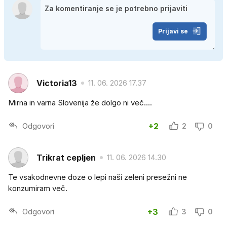
Prijavi se
Victoria13
11. 06. 2026 17.37
Mirna in varna Slovenija že dolgo ni več....
Odgovori
+2
2
0
Trikrat cepljen
11. 06. 2026 14.30
Te vsakodnevne doze o lepi naši zeleni presežni ne
konzumiram več.
Odgovori
+3
3
0