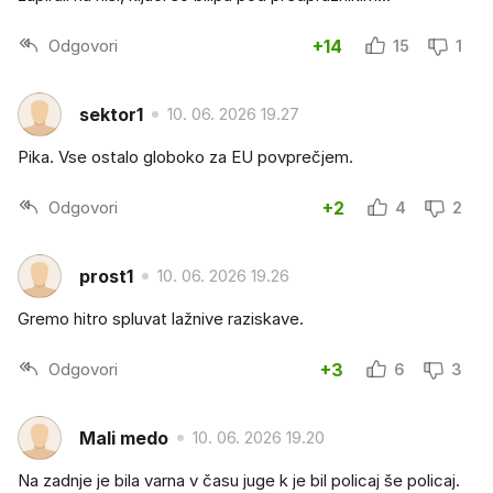
Odgovori
+14
15
1
sektor1
10. 06. 2026 19.27
Pika. Vse ostalo globoko za EU povprečjem.
Odgovori
+2
4
2
prost1
10. 06. 2026 19.26
Gremo hitro spluvat lažnive raziskave.
Odgovori
+3
6
3
Mali medo
10. 06. 2026 19.20
Na zadnje je bila varna v času juge k je bil policaj še policaj.