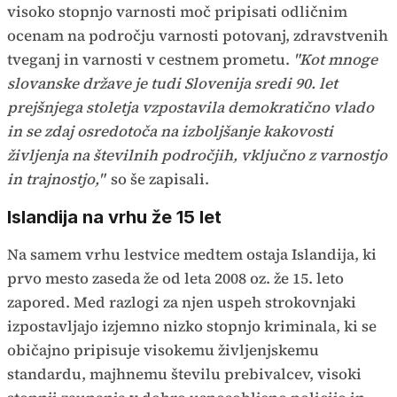
visoko stopnjo varnosti moč pripisati odličnim
ocenam na področju varnosti potovanj, zdravstvenih
tveganj in varnosti v cestnem prometu.
"Kot mnoge
slovanske države je tudi Slovenija sredi 90. let
prejšnjega stoletja vzpostavila demokratično vlado
in se zdaj osredotoča na izboljšanje kakovosti
življenja na številnih področjih, vključno z varnostjo
in trajnostjo,"
so še zapisali.
Islandija na vrhu že 15 let
Na samem vrhu lestvice medtem ostaja Islandija, ki
prvo mesto zaseda že od leta 2008 oz. že 15. leto
zapored. Med razlogi za njen uspeh strokovnjaki
izpostavljajo izjemno nizko stopnjo kriminala, ki se
običajno pripisuje visokemu življenjskemu
standardu, majhnemu številu prebivalcev, visoki