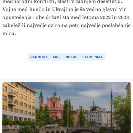
mednarodni konflikti, zlasti v zadnjem desetletju.
Vojna med Rusijo in Ukrajino je še vedno glavni vir
opustošenja - obe državi sta med letoma 2022 in 2023
zabeležili največje oziroma peto največje poslabšanje
miru.
VARNOST
MIR
INDEKS
SLOVENIJA