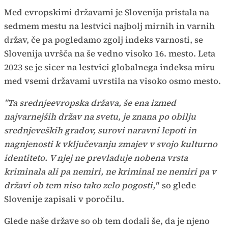
Med evropskimi državami je Slovenija pristala na
sedmem mestu na lestvici najbolj mirnih in varnih
držav, če pa pogledamo zgolj indeks varnosti, se
Slovenija uvršča na še vedno visoko 16. mesto. Leta
2023 se je sicer na lestvici globalnega indeksa miru
med vsemi državami uvrstila na visoko osmo mesto.
"Ta srednjeevropska država, še ena izmed
najvarnejših držav na svetu, je znana po obilju
srednjeveških gradov, surovi naravni lepoti in
nagnjenosti k vključevanju zmajev v svojo kulturno
identiteto. V njej ne prevladuje nobena vrsta
kriminala ali pa nemiri, ne kriminal ne nemiri pa v
državi ob tem niso tako zelo pogosti,"
so glede
Slovenije zapisali v poročilu.
Glede naše države so ob tem dodali še, da je njeno