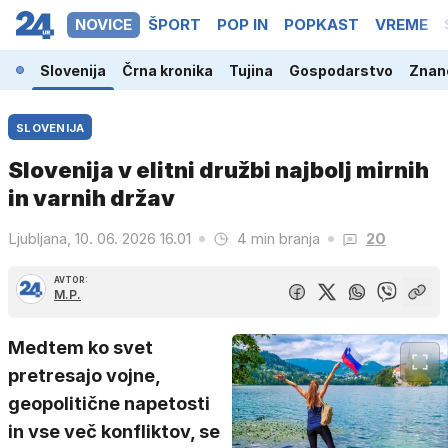
NOVICE
ŠPORT
POP IN
POPKAST
VREME
Slovenija
Črna kronika
Tujina
Gospodarstvo
Znano
SLOVENIJA
Slovenija v elitni družbi najbolj mirnih
in varnih držav
Ljubljana, 10. 06. 2026 16.01
4 min branja
20
AVTOR:
M.P.
Medtem ko svet
pretresajo vojne,
geopolitične napetosti
in vse več konfliktov, se