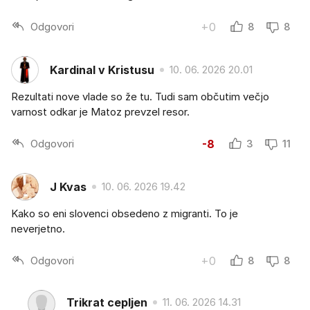
Odgovori
+0
8
8
Kardinal v Kristusu
10. 06. 2026 20.01
Rezultati nove vlade so že tu. Tudi sam občutim večjo
varnost odkar je Matoz prevzel resor.
Odgovori
-8
3
11
J Kvas
10. 06. 2026 19.42
Kako so eni slovenci obsedeno z migranti. To je
neverjetno.
Odgovori
+0
8
8
Trikrat cepljen
11. 06. 2026 14.31