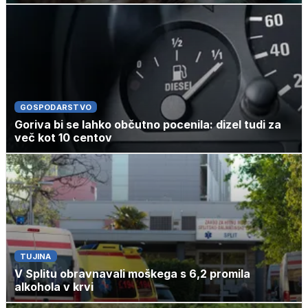
GOSPODARSTVO
Goriva bi se lahko občutno pocenila: dizel tudi za
več kot 10 centov
TUJINA
V Splitu obravnavali moškega s 6,2 promila
alkohola v krvi