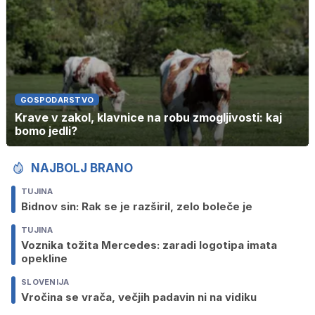
GOSPODARSTVO
Krave v zakol, klavnice na robu zmogljivosti: kaj
bomo jedli?
NAJBOLJ BRANO
TUJINA
Bidnov sin: Rak se je razširil, zelo boleče je
TUJINA
Voznika tožita Mercedes: zaradi logotipa imata
opekline
SLOVENIJA
Vročina se vrača, večjih padavin ni na vidiku