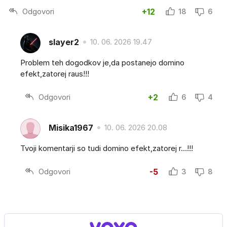
Odgovori
+12
18
6
slayer2
10. 06. 2026 19.47
Problem teh dogodkov je,da postanejo domino
efekt,zatorej raus!!!
Odgovori
+2
6
4
Misika1967
10. 06. 2026 20.08
Tvoji komentarji so tudi domino efekt,zatorej r...!!!
Odgovori
-5
3
8