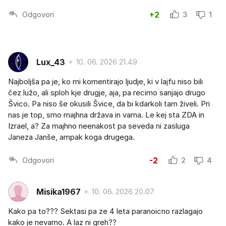
Odgovori
+2
3
1
Lux_43
10. 06. 2026 21.49
Najboljša pa je, ko mi komentirajo ljudje, ki v lajfu niso bili
čez lužo, ali sploh kje drugje, aja, pa recimo sanjajo drugo
Švico. Pa niso še okusili Švice, da bi kdarkoli tam živeli. Pri
nas je top, smo majhna država in varna. Le kej sta ZDA in
Izrael, a? Za majhno neenakost pa seveda ni zasluga
Janeza Janše, ampak koga drugega.
Odgovori
-2
2
4
Misika1967
10. 06. 2026 20.07
Kako pa to??? Sektasi pa ze 4 leta paranoicno razlagajo
kako je nevarno. A laz ni greh??