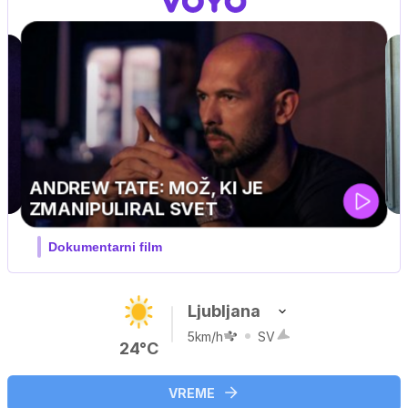
MOJ PRIJATELJ PINGVIN
Film meseca / družinski, pustolovski
Ljubljana
5km/h
SV
24°C
VREME