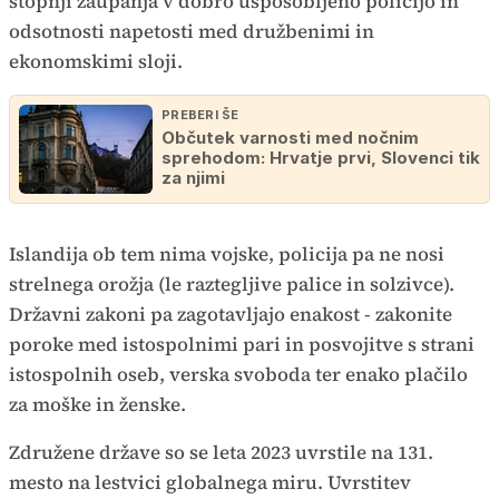
stopnji zaupanja v dobro usposobljeno policijo in
odsotnosti napetosti med družbenimi in
ekonomskimi sloji.
PREBERI ŠE
Občutek varnosti med nočnim
sprehodom: Hrvatje prvi, Slovenci tik
za njimi
Islandija ob tem nima vojske, policija pa ne nosi
strelnega orožja (le raztegljive palice in solzivce).
Državni zakoni pa zagotavljajo enakost - zakonite
poroke med istospolnimi pari in posvojitve s strani
istospolnih oseb, verska svoboda ter enako plačilo
za moške in ženske.
Združene države so se leta 2023 uvrstile na 131.
mesto na lestvici globalnega miru. Uvrstitev