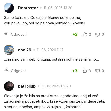
Deathstar
11. 06. 2026 13.29
Samo še razne Cezarje in klanov se znebimo,
korupcije...no, pol bo pa nova pomlad v Sloveniji....
Odgovori
+2
2
0
cool29
11. 06. 2026 11.17
...mi smo sami sebi grožnja, ostalih spoh ne zanimamo...
Odgovori
+3
3
0
patroljub
11. 06. 2026 09.20
Slovenija je že bila na pravi strani zgodovine, zdaj ni več
zaradi nekaj povzpetnikov, ki se vzpenjajo že par desetletij,
sicer neuspešno, ampak vztrajajo..., žalostno