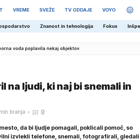
T
VREME
SVEŽE
TV ODDAJE
VOYO
MAGA
ospodarstvo
Znanost in tehnologija
Fokus
Inšp
eorna voda poplavila nekaj objektov
 na ljudi, ki naj bi snemali in
min branja
0
esto, da bi ljudje pomagali, poklicali pomoč, so
ilni izvlekli telefone, snemali, fotografirali, gledali