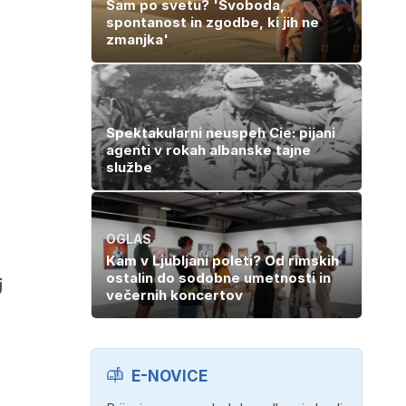
Sam po svetu? 'Svoboda,
spontanost in zgodbe, ki jih ne
zmanjka'
Spektakularni neuspeh Cie: pijani
agenti v rokah albanske tajne
službe
OGLAS
Kam v Ljubljani poleti? Od rimskih
ostalin do sodobne umetnosti in
j
večernih koncertov
E-NOVICE