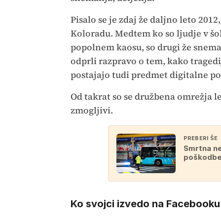
Pisalo se je zdaj že daljno leto 201
Koloradu. Medtem ko so ljudje v šoku
popolnem kaosu, so drugi že snemali
odprli razpravo o tem, kako traged
postajajo tudi predmet digitalne po
Od takrat so se družbena omrežja le š
zmogljivi.
PREBERI ŠE
Smrtna nes
poškodbe 
Ko svojci izvedo na Facebooku