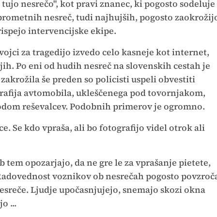
d tujo nesrečo", kot pravi znanec, ki pogosto sodeluje
e prometnih nesreč, tudi najhujših, pogosto zaokrožij
rispejo intervencijske ekipe.
vojci za tragedijo izvedo celo kasneje kot internet,
ih. Po eni od hudih nesreč na slovenskih cestah je
zakrožila še preden so policisti uspeli obvestiti
grafija avtomobila, ukleščenega pod tovornjakom,
hodom reševalcev. Podobnih primerov je ogromno.
e. Se kdo vpraša, ali bo fotografijo videl otrok ali
b tem opozarjajo, da ne gre le za vprašanje pietete,
 Radovednost voznikov ob nesrečah pogosto povzroč
nesreče. Ljudje upočasnjujejo, snemajo skozi okna
 ...