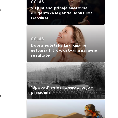
OGLAS
V Ljubljano prihaja svetovna
o
dirigentska legenda John Eliot
Gardiner
OGLAS
Dobra estetska kirurgija ne
ustvarja filtrov, ustvarja naravne
rezultate
'Spopad' velesil z eno žrtvijo –
prašičem
a