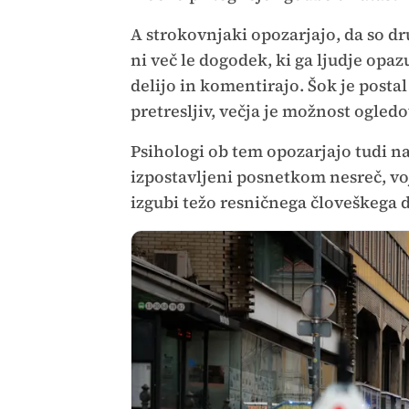
A strokovnjaki opozarjajo, da so d
ni več le dogodek, ki ga ljudje opa
delijo in komentirajo. Šok je postal
pretresljiv, večja je možnost ogledov
Psihologi ob tem opozarjajo tudi na
izpostavljeni posnetkom nesreč, voj
izgubi težo resničnega človeškega d