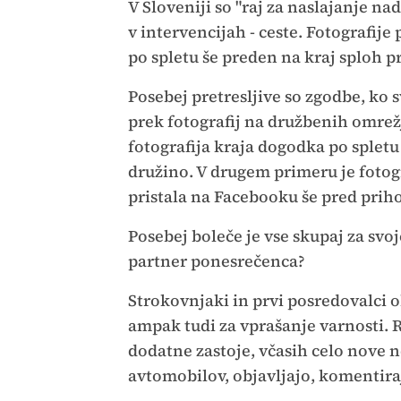
V Sloveniji so "raj za naslajanje na
v intervencijah - ceste. Fotografij
po spletu še preden na kraj sploh p
Posebej pretresljive so zgodbe, ko s
prek fotografij na družbenih omrežj
fotografija kraja dogodka po spletu 
družino. V drugem primeru je foto
pristala na Facebooku še pred pri
Posebej boleče je vse skupaj za svojc
partner ponesrečenca?
Strokovnjaki in prvi posredovalci o
ampak tudi za vprašanje varnosti.
dodatne zastoje, včasih celo nove 
avtomobilov, objavljajo, komentirajo