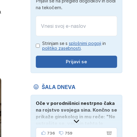
Prijavi se na pregled dogodkov in bodi
na tekočem.
a
Strinjam se s
splošnimi pogoji
in
politiko zasebnosti
.
Prijavi se
ŠALA DNEVA
Oče v porodnišnici nestrpno čaka
na rojstvo svojega sina. Končno se
prikaže ginekolog in mu reče: "Ne
ustrašite se, vaš sin tehta le
dober kilogram!" "Nič čudnega,
736
759
gospod doktor, saj se z ženo