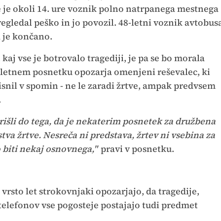
e je okoli 14. ure voznik polno natrpanega mestnega
gledal peško in jo povozil. 48-letni voznik avtobus
a je končano.
kaj vse je botrovalo tragediji, je pa se bo morala
spletnem posnetku opozarja omenjeni reševalec, ki
tisnil v spomin - ne le zaradi žrtve, ampak predvsem
.
rišli do tega, da je nekaterim posnetek za družbena
a žrtve. Nesreča ni predstava, žrtev ni vsebina za
 biti nekaj osnovnega,"
pravi v posnetku.
 vrsto let strokovnjaki opozarjajo, da tragedije,
telefonov vse pogosteje postajajo tudi predmet