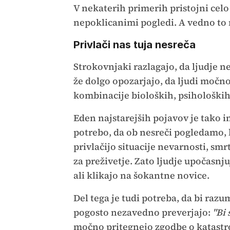
V nekaterih primerih pristojni celo 
nepoklicanimi pogledi. A vedno to
Privlači nas tuja nesreča
Strokovnjaki razlagajo, da ljudje n
že dolgo opozarjajo, da ljudi močno 
kombinacije bioloških, psihološki
Eden najstarejših pojavov je tako 
potrebo, da ob nesreči pogledamo,
privlačijo situacije nevarnosti, s
za preživetje. Zato ljudje upočasnj
ali klikajo na šokantne novice.
Del tega je tudi potreba, da bi ra
pogosto nezavedno preverjajo:
"Bi 
močno pritegnejo zgodbe o katastrof