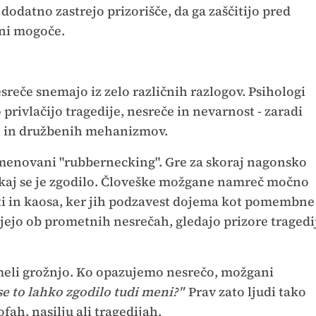
dodatno zastrejo prizorišče, da ga zaščitijo pred
 ni mogoče.
esreče snemajo iz zelo različnih razlogov. Psihologi
privlačijo tragedije, nesreče in nevarnost - zaradi
h in družbenih mehanizmov.
imenovani "rubbernecking". Gre za skoraj nagonsko
 kaj se je zgodilo. Človeške možgane namreč močno
mrti in kaosa, ker jih podzavest dojema kot pomembne
ujejo ob prometnih nesrečah, gledajo prizore tragedi
zumeli grožnjo. Ko opazujemo nesrečo, možgani
se to lahko zgodilo tudi meni?"
Prav zato ljudi tako
ah, nasilju ali tragedijah.