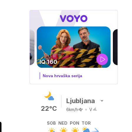
i
DOSJE JARAK
3. sezona dokumentarne serije
Ljubljana
22°C
6km/h
V
SOB
NED
PON
TOR