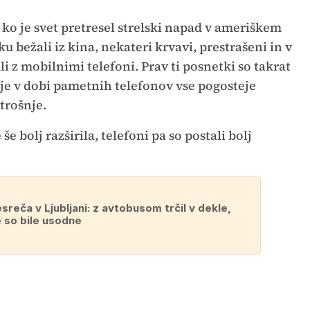
2, ko je svet pretresel strelski napad v ameriškem
 bežali iz kina, nekateri krvavi, prestrašeni in v
 z mobilnimi telefoni. Prav ti posnetki so takrat
ije v dobi pametnih telefonov vse pogosteje
trošnje.
e bolj razširila, telefoni pa so postali bolj
reča v Ljubljani: z avtobusom trčil v dekle,
so bile usodne