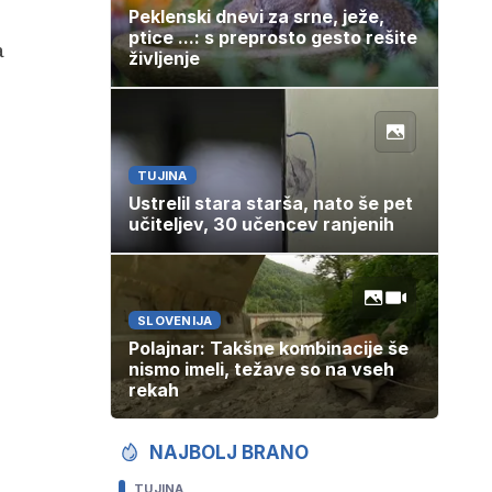
Peklenski dnevi za srne, ježe,
ptice ...: s preprosto gesto rešite
a
življenje
TUJINA
Ustrelil stara starša, nato še pet
učiteljev, 30 učencev ranjenih
SLOVENIJA
Polajnar: Takšne kombinacije še
nismo imeli, težave so na vseh
rekah
NAJBOLJ BRANO
TUJINA