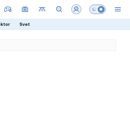
Preklopi barvni na
ZIN
ektor
Svet