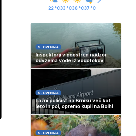
22 °C
33 °C
36 °C
37 °C
SLOVENIJA
Inšpektorji v poostren nadzor
odvzema vode iz vodotokov
SLOVENIJA
Lažni policist na Brniku več kot
leto in pol, opremo kupil na Bolhi
SLOVENIJA