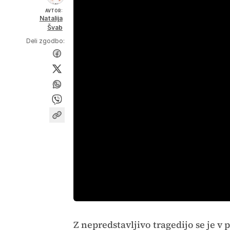
AVTOR:
Natalija
Švab
Deli zgodbo:
Z nepredstavljivo tragedijo se je v 