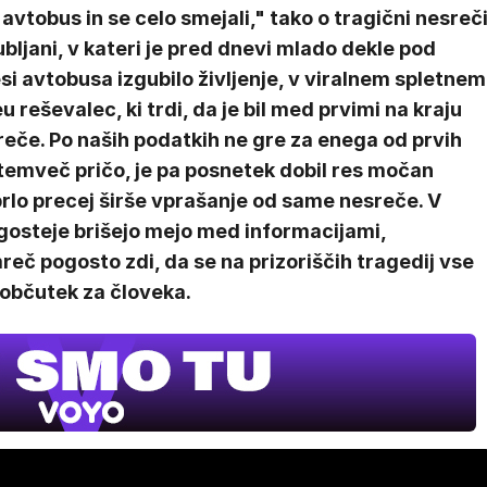
avtobus in se celo smejali," tako o tragični nesreč
ubljani, v kateri je pred dnevi mlado dekle pod
si avtobusa izgubilo življenje, v viralnem spletnem
u reševalec, ki trdi, da je bil med prvimi na kraju
eče. Po naših podatkih ne gre za enega od prvih
temveč pričo, je pa posnetek dobil res močan
prlo precej širše vprašanje od same nesreče. V
gosteje brišejo mejo med informacijami,
eč pogosto zdi, da se na prizoriščih tragedij vse
 občutek za človeka.