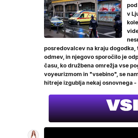
pod 
v Lj
kole
vide
nesr
posredovalcev na kraju dogodka, 
odmev, in njegovo sporočilo je od
času, ko družbena omrežja vse po
voyeurizmom in "vsebino", se namr
hitreje izgublja nekaj osnovnega -