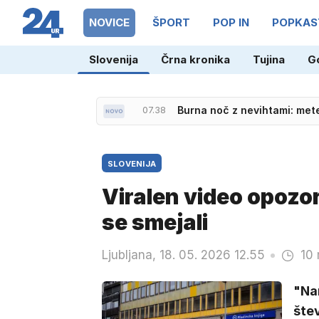
NOVICE
ŠPORT
POP IN
POPKAS
Slovenija
Črna kronika
Tujina
G
07.38
Burna noč z nevihtami: met
SLOVENIJA
Viralen video opozoril
se smejali
Ljubljana, 18. 05. 2026 12.55
10 
"Nam
štev