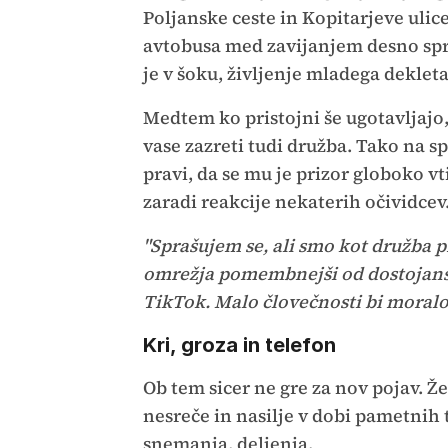
Poljanske ceste in Kopitarjeve ulic
avtobusa med zavijanjem desno spre
je v šoku, življenje mladega deklet
Medtem ko pristojni še ugotavljajo, 
vase zazreti tudi družba. Tako na 
pravi, da se mu je prizor globoko v
zaradi reakcije nekaterih očividcev
"Sprašujem se, ali smo kot družba p
omrežja pomembnejši od dostojanstv
TikTok. Malo človečnosti bi moralo
Kri, groza in telefon
Ob tem sicer ne gre za nov pojav. Že
nesreče in nasilje v dobi pametnih 
snemanja, deljenja.