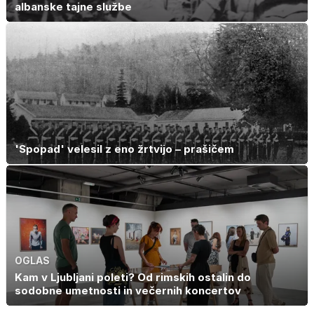
albanske tajne službe
'Spopad' velesil z eno žrtvijo – prašičem
OGLAS
Kam v Ljubljani poleti? Od rimskih ostalin do
sodobne umetnosti in večernih koncertov