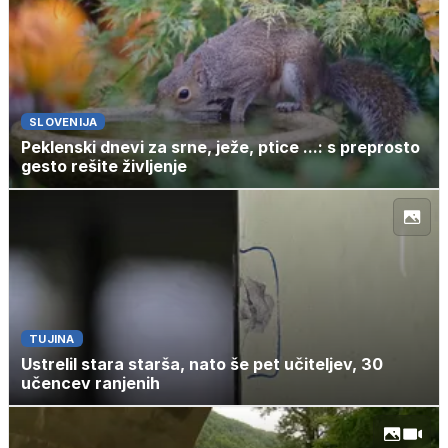
SLOVENIJA
Peklenski dnevi za srne, ježe, ptice ...: s preprosto
gesto rešite življenje
TUJINA
Ustrelil stara starša, nato še pet učiteljev, 30
učencev ranjenih