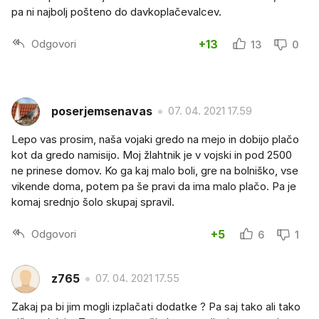
pa ni najbolj pošteno do davkoplačevalcev.
Odgovori
+13
13
0
poserjemsenavas
07. 04. 2021 17.59
Lepo vas prosim, naša vojaki gredo na mejo in dobijo plačo
kot da gredo namisijo. Moj žlahtnik je v vojski in pod 2500
ne prinese domov. Ko ga kaj malo boli, gre na bolniško, vse
vikende doma, potem pa še pravi da ima malo plačo. Pa je
komaj srednjo šolo skupaj spravil.
Odgovori
+5
6
1
z765
07. 04. 2021 17.55
Zakaj pa bi jim mogli izplačati dodatke ? Pa saj tako ali tako