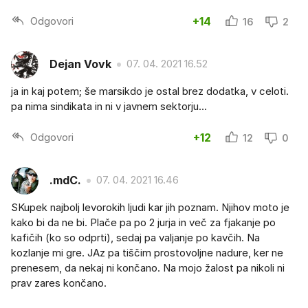
Odgovori
+14
16
2
Dejan Vovk
07. 04. 2021 16.52
ja in kaj potem; še marsikdo je ostal brez dodatka, v celoti.
pa nima sindikata in ni v javnem sektorju...
Odgovori
+12
12
0
.mdC.
07. 04. 2021 16.46
SKupek najbolj levorokih ljudi kar jih poznam. Njihov moto je
kako bi da ne bi. Plače pa po 2 jurja in več za fjakanje po
kafičih (ko so odprti), sedaj pa valjanje po kavčih. Na
kozlanje mi gre. JAz pa tiščim prostovoljne nadure, ker ne
prenesem, da nekaj ni končano. Na mojo žalost pa nikoli ni
prav zares končano.