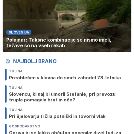
SLOVENIJA
Polajnar: Takšne kombinacije še nismo imeli,
težave so na vseh rekah
NAJBOLJ BRANO
TUJINA
Preoblečen v klovna do smrti zabodel 78-letnika
TUJINA
Slovencu, ki naj bi umoril Stefanie, pri prevozu
trupla pomagala brat in oče?
TUJINA
Pri Bjelovarju trčila potniški in tovorni vlak
GOSPODARSTVO
Goriva bi se lahko občutno pocenila: dizel tudi za