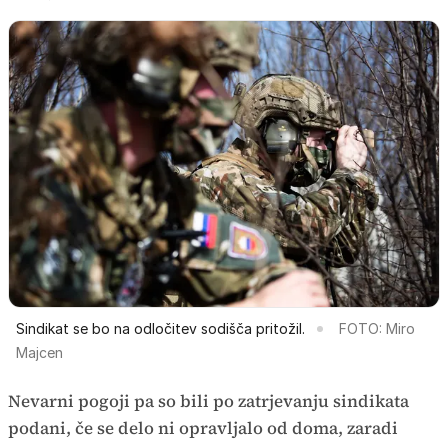
Sindikat se bo na odločitev sodišča pritožil.
FOTO: Miro
Majcen
Nevarni pogoji pa so bili po zatrjevanju sindikata
podani, če se delo ni opravljalo od doma, zaradi