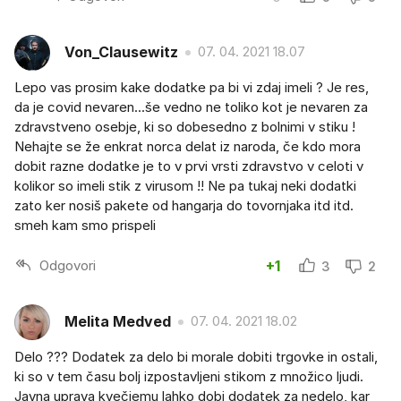
Von_Clausewitz
07. 04. 2021 18.07
Lepo vas prosim kake dodatke pa bi vi zdaj imeli ? Je res,
da je covid nevaren...še vedno ne toliko kot je nevaren za
zdravstveno osebje, ki so dobesedno z bolnimi v stiku !
Nehajte se že enkrat norca delat iz naroda, če kdo mora
dobit razne dodatke je to v prvi vrsti zdravstvo v celoti v
kolikor so imeli stik z virusom !! Ne pa tukaj neki dodatki
zato ker nosiš pakete od hangarja do tovornjaka itd itd.
smeh kam smo prispeli
Odgovori
+1
3
2
Melita Medved
07. 04. 2021 18.02
Delo ??? Dodatek za delo bi morale dobiti trgovke in ostali,
ki so v tem času bolj izpostavljeni stikom z množico ljudi.
Javna uprava kvečjemu lahko dobi dodatek za nedelo, kar