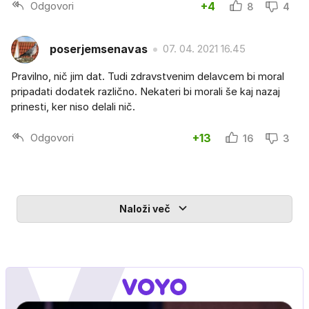
Odgovori
+4
8
4
poserjemsenavas
07. 04. 2021 16.45
Pravilno, nič jim dat. Tudi zdravstvenim delavcem bi moral
pripadati dodatek različno. Nekateri bi morali še kaj nazaj
prinesti, ker niso delali nič.
Odgovori
+13
16
3
Naloži več