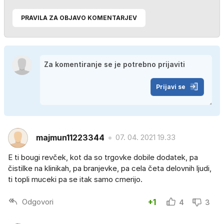
PRAVILA ZA OBJAVO KOMENTARJEV
Prijavi se
majmun11223344
07. 04. 2021 19.33
E ti bougi revček, kot da so trgovke dobile dodatek, pa
čistilke na klinikah, pa branjevke, pa cela četa delovnih ljudi,
ti topli muceki pa se itak samo cmerijo.
Odgovori
+1
4
3