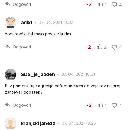
Odgovori
-3
1
4
adix1
07. 04. 2021 18.32
bogi revčki ful majo posla z ljudmi
Odgovori
-2
2
4
SDS_je_poden
07. 04. 2021 18.31
Bi v primeru tuje agresije naši manekeni od vojakov najprej
zahtevali dodatek?
Odgovori
-3
1
4
kranjski janezz
07. 04. 2021 18.25