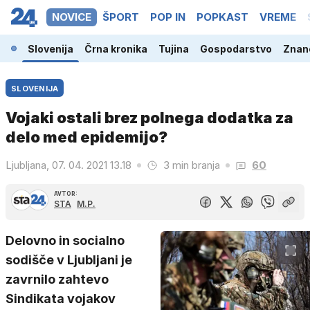
NOVICE
ŠPORT
POP IN
POPKAST
VREME
Slovenija
Črna kronika
Tujina
Gospodarstvo
Znano
SLOVENIJA
Vojaki ostali brez polnega dodatka za
delo med epidemijo?
Ljubljana, 07. 04. 2021 13.18
3 min branja
60
AVTOR:
STA
M.P.
Delovno in socialno
sodišče v Ljubljani je
zavrnilo zahtevo
Sindikata vojakov