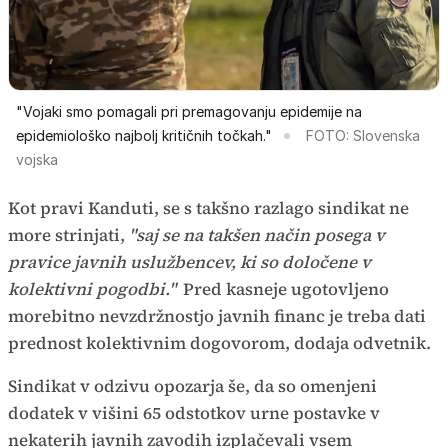
"Vojaki smo pomagali pri premagovanju epidemije na
epidemiološko najbolj kritičnih točkah."
FOTO: Slovenska
vojska
Kot pravi Kanduti, se s takšno razlago sindikat ne
more strinjati,
"saj se na takšen način posega v
pravice javnih uslužbencev, ki so določene v
kolektivni pogodbi."
Pred kasneje ugotovljeno
morebitno nevzdržnostjo javnih financ je treba dati
prednost kolektivnim dogovorom, dodaja odvetnik.
Sindikat v odzivu opozarja še, da so omenjeni
dodatek v višini 65 odstotkov urne postavke v
nekaterih javnih zavodih izplačevali vsem