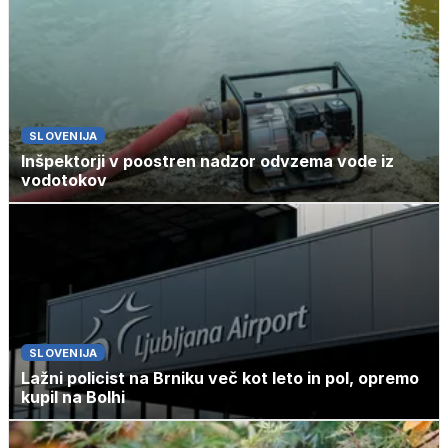
SLOVENIJA
Inšpektorji v poostren nadzor odvzema vode iz
vodotokov
SLOVENIJA
Lažni policist na Brniku več kot leto in pol, opremo
kupil na Bolhi