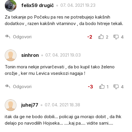
felix59 drugič
07. 04. 2021 19.23
Za tekanje po Počeku pa res ne potrebujejo kakšnih
dodatkov , razen kakšnih vitaminov , da bodo hitreje tekali.
Odgovori
-2
2
4
sinhron
07. 04. 2021 19.03
Tonin mora nekje privarčevati , da bo kupil tako želeno
orožje , ker mu Levica vseskozi nagaja !
Odgovori
-3
1
4
juhej77
07. 04. 2021 18.38
itak da ge ne bodo dobili... policaji ga morajo dobit , da lhk
delajo po navodilih Hojseka... ....kaj pa.... vidite sami....