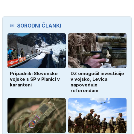
SORODNI ČLANKI
Pripadniki Slovenske
DZ omogočil investicije
vojske s SP v Planici v
v vojsko, Levica
karanteni
napoveduje
referendum