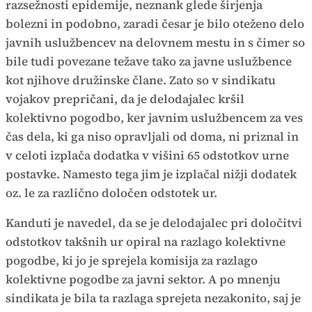
razsežnosti epidemije, neznank glede širjenja
bolezni in podobno, zaradi česar je bilo oteženo delo
javnih uslužbencev na delovnem mestu in s čimer so
bile tudi povezane težave tako za javne uslužbence
kot njihove družinske člane. Zato so v sindikatu
vojakov prepričani, da je delodajalec kršil
kolektivno pogodbo, ker javnim uslužbencem za ves
čas dela, ki ga niso opravljali od doma, ni priznal in
v celoti izplača dodatka v višini 65 odstotkov urne
postavke. Namesto tega jim je izplačal nižji dodatek
oz. le za različno določen odstotek ur.
Kanduti je navedel, da se je delodajalec pri določitvi
odstotkov takšnih ur opiral na razlago kolektivne
pogodbe, ki jo je sprejela komisija za razlago
kolektivne pogodbe za javni sektor. A po mnenju
sindikata je bila ta razlaga sprejeta nezakonito, saj je