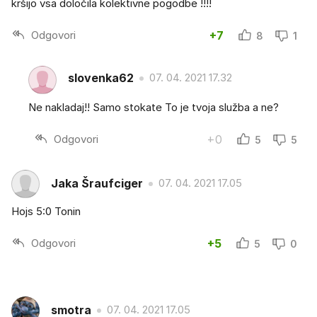
kršijo vsa določila kolektivne pogodbe !!!!
Odgovori
+7
8
1
slovenka62
07. 04. 2021 17.32
Ne nakladaj!! Samo stokate To je tvoja služba a ne?
Odgovori
+0
5
5
Jaka Šraufciger
07. 04. 2021 17.05
Hojs 5:0 Tonin
Odgovori
+5
5
0
smotra
07. 04. 2021 17.05