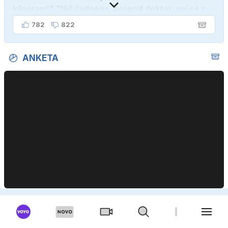
kilogram!" "Nič čudnega, gospod doktor, saj se z
ženo poznava šele tri mesece."
782
822
ANKETA
Ali so po vašem mnenju žvižgači v javnem zdravstvu
dovolj zaščiteni?