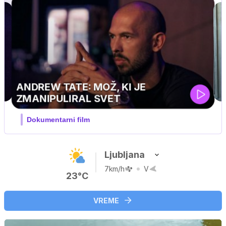
MOJ PRIJATELJ PINGVIN
Film meseca / družinski, pustolovski
Ljubljana
7km/h
V
23°C
VREME