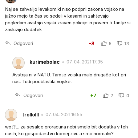
Naj se zahvalijo levakom,ki niso podprli zakona vojsko na
južno mejo ta čas so sedeli v kasarni in zahtevajo
pogledam avstrijo vojaki zraven policije in povem ti fantje si
zaslužijo dodatek
Odgovori
-8
5
13
kurimebolac
07. 04. 2021 17.35
Avstrija ni v NATU. Tam je vojska malo drugače kot pri
nas. Tudi pooblastila vojske.
Odgovori
+7
7
0
trollolll
07. 04. 2021 16.55
wot?... za sesalce proracuna nebi smelo bit dodatka v teh
casih, ko gospodarstvo komej zivi. a smo normalni?