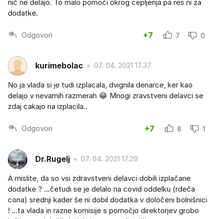
nič ne delajo. To malo pomoči okrog cepljenja pa res ni za
dodatke.
Odgovori
+7
7
0
kurimebolac
07. 04. 2021 17.37
No ja vlada si je tudi izplacala, dvignila denarce, ker kao
delajo v nevarnih razmerah 😂 Mnogi zravstveni delavci se
zdaj cakajo na izplacila..
Odgovori
+7
8
1
Dr.Rugelj
07. 04. 2021 17.29
A mislite, da so vsi zdravstveni delavci dobili izplačane
dodatke ? ...četudi se je delalo na covid oddelku (rdeča
cona) srednji kader še ni dobil dodatka v določeni bolnišnici
! ...ta vlada in razne komisije s pomočjo direktorjev grobo