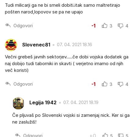
Tudi milicarji ga ne bi smeli dobiti.itak samo maltretirajo
pošten narod,lopovov se pa ne upajo
Odgovori
-1
3
4
Slovenec81
07. 04. 2021 18.16
Večni grebeš javnih sektorjev.....če dobi vojska dodatek ga
naj dobijo tudi taborniki in skavti ( verjetno imamo od njih
več koristi)
Odgovori
-1
3
4
Legija 1942
07. 04. 2021 18.19
Če pljuvaš po Slovenski vojski si zamenjaj nick. Ker si ga
ne zaslužiš!
Odgovori
+0
5
5