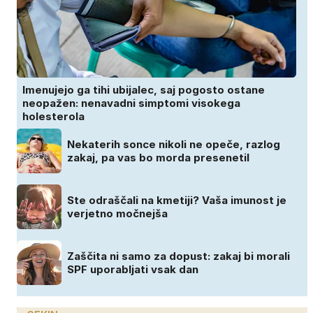
Imenujejo ga tihi ubijalec, saj pogosto ostane
neopažen: nenavadni simptomi visokega
holesterola
Nekaterih sonce nikoli ne opeče, razlog
zakaj, pa vas bo morda presenetil
Ste odraščali na kmetiji? Vaša imunost je
verjetno močnejša
Zaščita ni samo za dopust: zakaj bi morali
SPF uporabljati vsak dan