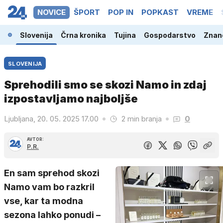
NOVICE
ŠPORT
POP IN
POPKAST
VREME
Slovenija
Črna kronika
Tujina
Gospodarstvo
Znano
SLOVENIJA
Sprehodili smo se skozi Namo in zdaj
izpostavljamo najboljše
Ljubljana, 20. 05. 2025 17.00
2 min branja
0
AVTOR:
P.R.
En sam sprehod skozi
Namo vam bo razkril
vse, kar ta modna
sezona lahko ponudi –