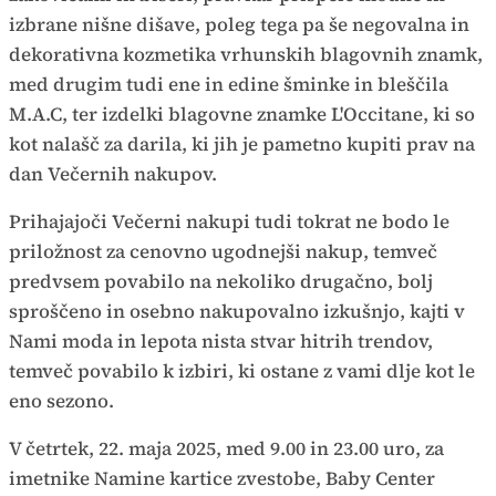
izbrane nišne dišave, poleg tega pa še negovalna in
dekorativna kozmetika vrhunskih blagovnih znamk,
med drugim tudi ene in edine šminke in bleščila
M.A.C, ter izdelki blagovne znamke L'Occitane, ki so
kot nalašč za darila, ki jih je pametno kupiti prav na
dan Večernih nakupov.
Prihajajoči Večerni nakupi tudi tokrat ne bodo le
priložnost za cenovno ugodnejši nakup, temveč
predvsem povabilo na nekoliko drugačno, bolj
sproščeno in osebno nakupovalno izkušnjo, kajti v
Nami moda in lepota nista stvar hitrih trendov,
temveč povabilo k izbiri, ki ostane z vami dlje kot le
eno sezono.
V četrtek, 22. maja 2025, med 9.00 in 23.00 uro, za
imetnike Namine kartice zvestobe, Baby Center