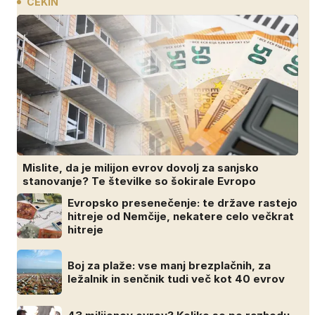
CEKIN
Mislite, da je milijon evrov dovolj za sanjsko
stanovanje? Te številke so šokirale Evropo
Evropsko presenečenje: te države rastejo
hitreje od Nemčije, nekatere celo večkrat
hitreje
Boj za plaže: vse manj brezplačnih, za
ležalnik in senčnik tudi več kot 40 evrov