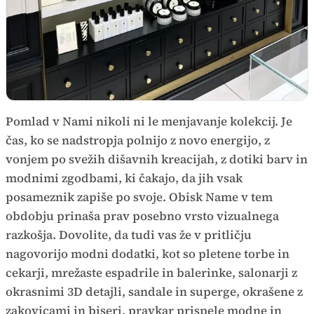
Pomlad v Nami nikoli ni le menjavanje kolekcij. Je
čas, ko se nadstropja polnijo z novo energijo, z
vonjem po svežih dišavnih kreacijah, z dotiki barv in
modnimi zgodbami, ki čakajo, da jih vsak
posameznik zapiše po svoje. Obisk Name v tem
obdobju prinaša prav posebno vrsto vizualnega
razkošja. Dovolite, da tudi vas že v pritličju
nagovorijo modni dodatki, kot so pletene torbe in
cekarji, mrežaste espadrile in balerinke, salonarji z
okrasnimi 3D detajli, sandale in superge, okrašene z
zakovicami in biseri, pravkar prispele modne in