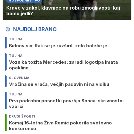
GOSPODARSTVO
Krave v zakol, klavnice na robu zmogljivosti: kaj
bomo jedli?
NAJBOLJ BRANO
TUJINA
Bidnov sin: Rak se je razširil, zelo boleče je
TUJINA
Voznika tožita Mercedes: zaradi logotipa imata
opekline
SLOVENIJA
Vročina se vrača, večjih padavin ni na vidiku
TUJINA
Prvi podrobni posnetki površja Sonca: skrivnostni
vzorci
DRUGI ŠPORTI
Komaj 16-letna Živa Remic pokorila svetovno
konkurenco