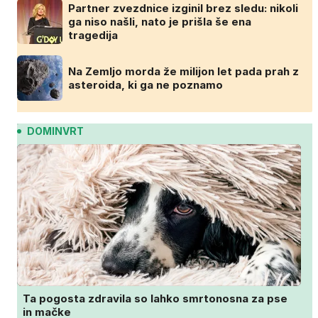
Partner zvezdnice izginil brez sledu: nikoli
ga niso našli, nato je prišla še ena
tragedija
Na Zemljo morda že milijon let pada prah z
asteroida, ki ga ne poznamo
DOMINVRT
Ta pogosta zdravila so lahko smrtonosna za pse
in mačke