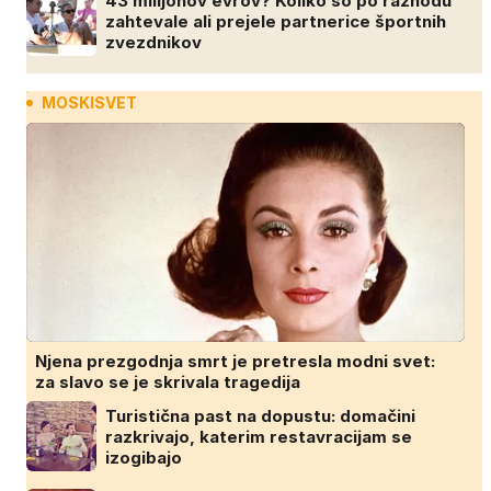
43 milijonov evrov? Koliko so po razhodu
zahtevale ali prejele partnerice športnih
zvezdnikov
MOSKISVET
Njena prezgodnja smrt je pretresla modni svet:
za slavo se je skrivala tragedija
Turistična past na dopustu: domačini
razkrivajo, katerim restavracijam se
izogibajo