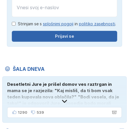
Strinjam se s
splošnimi pogoji
in
politiko zasebnosti
.
Prijavi se
ŠALA DNEVA
Desetletni Jure je prišel domov ves raztrgan in
mama se je razjezila: "Kaj misliš, da ti bom vsak
teden kupovala nova oblačila?" "Bodi vesela, da je
tako!" je odgovoril Jure. "Sosedje bodo morali
kupiti novega sina, tako sem ga prebutal!"
1290
539