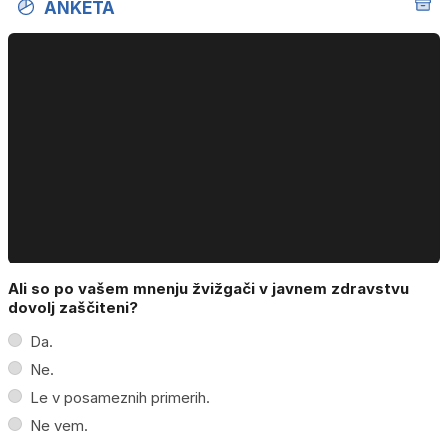
ANKETA
Ali so po vašem mnenju žvižgači v javnem zdravstvu
dovolj zaščiteni?
Da.
Ne.
Le v posameznih primerih.
Ne vem.