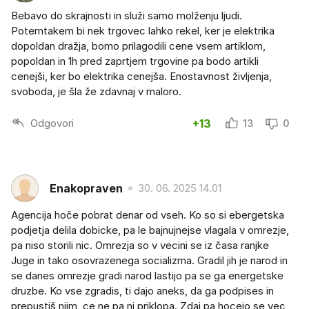
Bebavo do skrajnosti in služi samo molženju ljudi.
Potemtakem bi nek trgovec lahko rekel, ker je elektrika
dopoldan dražja, bomo prilagodili cene vsem artiklom,
popoldan in 1h pred zaprtjem trgovine pa bodo artikli
cenejši, ker bo elektrika cenejša. Enostavnost življenja,
svoboda, je šla že zdavnaj v maloro.
Odgovori
+13
13
0
Enakopraven
30. 06. 2025 14.01
Agencija hoče pobrat denar od vseh. Ko so si ebergetska
podjetja delila dobicke, pa le bajnujnejse vlagala v omrezje,
pa niso storili nic. Omrezja so v vecini se iz časa ranjke
Juge in tako osovrazenega socializma. Gradil jih je narod in
se danes omrezje gradi narod lastijo pa se ga energetske
druzbe. Ko vse zgradis, ti dajo aneks, da ga podpises in
prepustiš njim, ce ne pa ni priklopa. Zdaj pa hocejo se vec