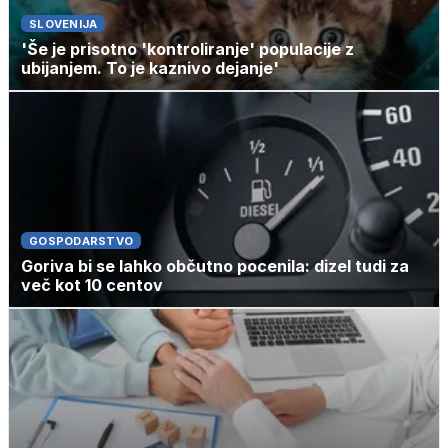
SLOVENIJA
'Še je prisotno 'kontroliranje' populacije z
ubijanjem. To je kaznivo dejanje'
GOSPODARSTVO
Goriva bi se lahko občutno pocenila: dizel tudi za
več kot 10 centov