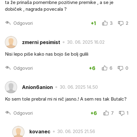
ta že prinaša pomembne pozitivne premike , a se je
dobiček , nagrada povecala ?
Odgovori
+1
3
2
zmerni pesimist
30. 06. 2025 16.02
Nisi lepo piše kako nas bojo še bolj gulili
Odgovori
+6
6
0
Anion6anion
30. 06. 2025 14.50
Ko sem tole prebral mi ni nič jasno.! A sem res tak Butalc?
Odgovori
+6
7
1
kovanec
30. 06. 2025 21.56