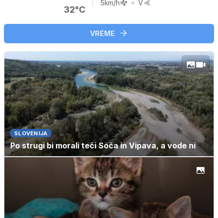
5km/h
V
32°C
VREME
SLOVENIJA
Po strugi bi morali teči Soča in Vipava, a vode ni