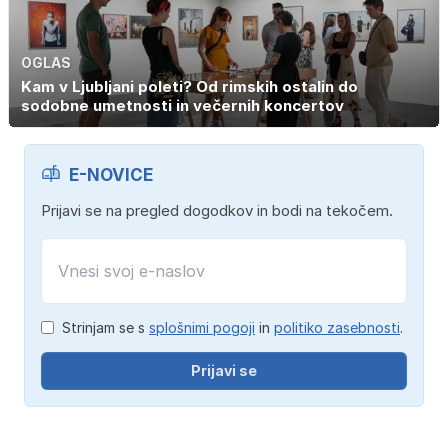
OGLAS
Kam v Ljubljani poleti? Od rimskih ostalin do
sodobne umetnosti in večernih koncertov
E-NOVICE
Prijavi se na pregled dogodkov in bodi na tekočem.
Strinjam se s
splošnimi pogoji
in
politiko zasebnosti
.
Prijavi se