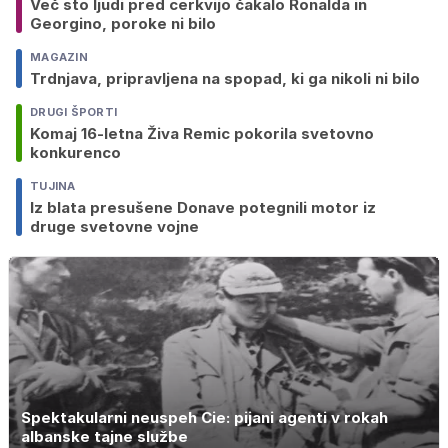
Več sto ljudi pred cerkvijo čakalo Ronalda in
Georgino, poroke ni bilo
MAGAZIN
Trdnjava, pripravljena na spopad, ki ga nikoli ni bilo
DRUGI ŠPORTI
Komaj 16-letna Živa Remic pokorila svetovno
konkurenco
TUJINA
Iz blata presušene Donave potegnili motor iz
druge svetovne vojne
Spektakularni neuspeh Cie: pijani agenti v rokah
albanske tajne službe