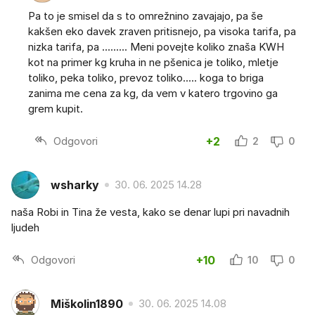
Pa to je smisel da s to omrežnino zavajajo, pa še
kakšen eko davek zraven pritisnejo, pa visoka tarifa, pa
nizka tarifa, pa ......... Meni povejte koliko znaša KWH
kot na primer kg kruha in ne pšenica je toliko, mletje
toliko, peka toliko, prevoz toliko..... koga to briga
zanima me cena za kg, da vem v katero trgovino ga
grem kupit.
Odgovori
+2
2
0
wsharky
30. 06. 2025 14.28
naša Robi in Tina že vesta, kako se denar lupi pri navadnih
ljudeh
Odgovori
+10
10
0
Miškolin1890
30. 06. 2025 14.08