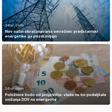
24ur.com
Nov način obračunavanja omrežnin: predstavniki
energetike ga pozdravljajo
24ur.com
Položnice bodo od junija višje: vlada ne bo podaljšala
znižanja DDV na energente