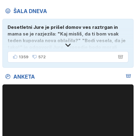
ŠALA DNEVA
Desetletni Jure je prišel domov ves raztrgan in
mama se je razjezila: "Kaj misliš, da ti bom vsak
teden kupovala nova oblačila?" "Bodi vesela, da je
tako!" je odgovoril Jure. "Sosedje bodo morali
kupiti novega sina, tako sem ga prebutal!"
1359
572
ANKETA