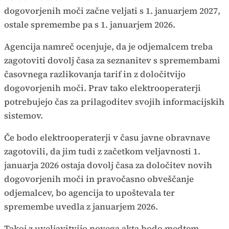
dogovorjenih moči začne veljati s 1. januarjem 2027,
ostale spremembe pa s 1. januarjem 2026.
Agencija namreč ocenjuje, da je odjemalcem treba
zagotoviti dovolj časa za seznanitev s spremembami
časovnega razlikovanja tarif in z določitvijo
dogovorjenih moči. Prav tako elektrooperaterji
potrebujejo čas za prilagoditev svojih informacijskih
sistemov.
Če bodo elektrooperaterji v času javne obravnave
zagotovili, da jim tudi z začetkom veljavnosti 1.
januarja 2026 ostaja dovolj časa za določitev novih
dogovorjenih moči in pravočasno obveščanje
odjemalcev, bo agencija to upoštevala ter
spremembe uvedla z januarjem 2026.
Takoj z uveljavitvijo novega akta bodo medtem