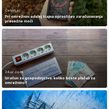
Cekin.si
Pri omrežnini odslej trajna oprostitev zaračunavanja
presežne moči
24ur.com
Izračun za gospodinjstva: koliko boste plačali za
omrežnino?