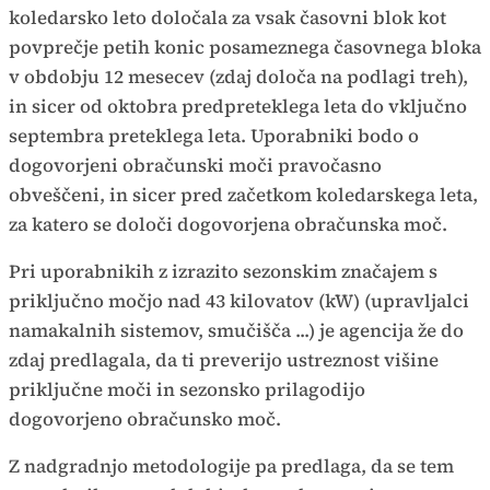
koledarsko leto določala za vsak časovni blok kot
povprečje petih konic posameznega časovnega bloka
v obdobju 12 mesecev (zdaj določa na podlagi treh),
in sicer od oktobra predpreteklega leta do vključno
septembra preteklega leta. Uporabniki bodo o
dogovorjeni obračunski moči pravočasno
obveščeni, in sicer pred začetkom koledarskega leta,
za katero se določi dogovorjena obračunska moč.
Pri uporabnikih z izrazito sezonskim značajem s
priključno močjo nad 43 kilovatov (kW) (upravljalci
namakalnih sistemov, smučišča ...) je agencija že do
zdaj predlagala, da ti preverijo ustreznost višine
priključne moči in sezonsko prilagodijo
dogovorjeno obračunsko moč.
Z nadgradnjo metodologije pa predlaga, da se tem