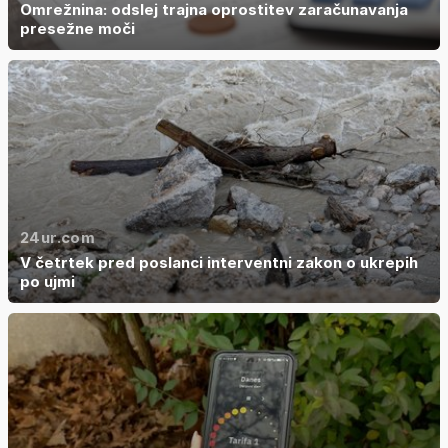
Omrežnina: odslej trajna oprostitev zaračunavanja
presežne moči
24ur.com
V četrtek pred poslanci interventni zakon o ukrepih
po ujmi