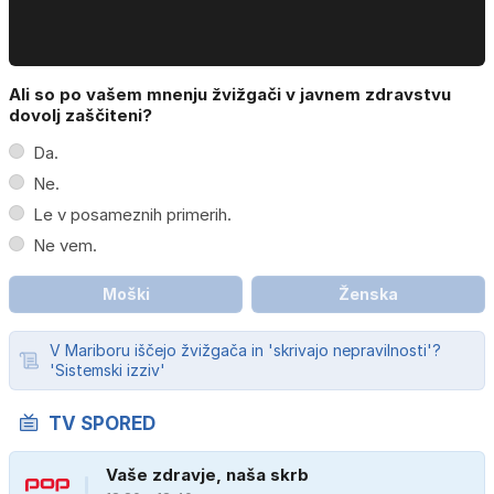
Ali so po vašem mnenju žvižgači v javnem zdravstvu
dovolj zaščiteni?
Da.
Ne.
Le v posameznih primerih.
Ne vem.
Moški
Ženska
V Mariboru iščejo žvižgača in 'skrivajo nepravilnosti'?
'Sistemski izziv'
TV SPORED
Vaše zdravje, naša skrb