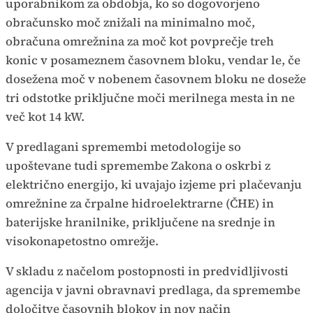
uporabnikom za obdobja, ko so dogovorjeno
obračunsko moč znižali na minimalno moč,
obračuna omrežnina za moč kot povprečje treh
konic v posameznem časovnem bloku, vendar le, če
dosežena moč v nobenem časovnem bloku ne doseže
tri odstotke priključne moči merilnega mesta in ne
več kot 14 kW.
V predlagani spremembi metodologije so
upoštevane tudi spremembe Zakona o oskrbi z
električno energijo, ki uvajajo izjeme pri plačevanju
omrežnine za črpalne hidroelektrarne (ČHE) in
baterijske hranilnike, priključene na srednje in
visokonapetostno omrežje.
V skladu z načelom postopnosti in predvidljivosti
agencija v javni obravnavi predlaga, da spremembe
določitve časovnih blokov in nov način