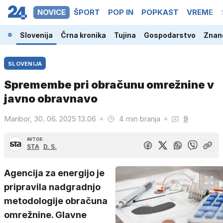
NOVICE
ŠPORT
POP IN
POPKAST
VREME
Slovenija
Črna kronika
Tujina
Gospodarstvo
Znano
SLOVENIJA
Spremembe pri obračunu omrežnine v
javno obravnavo
Maribor, 30. 06. 2025 13.06
4 min branja
9
AVTOR:
STA
D. S.
Agencija za energijo je
pripravila nadgradnjo
metodologije obračuna
omrežnine. Glavne