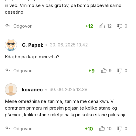
in vec. Vrnimo se v cas grofov, pa bomo plačevali samo
desetino.
Odgovori
+12
12
0
G. Papež
30. 06. 2025 13.42
Kdaj bo pa kaj o mini.vrhu?
Odgovori
+9
9
0
kovanec
30. 06. 2025 13.38
Mene omrežnina ne zanima, zanima me cena kwh. V
obratnem primeru mi prosim pojasnite koliko stane kg
pšenice, koliko stane mletje na kg in koliko stane pakiranje.
Odgovori
+10
10
0