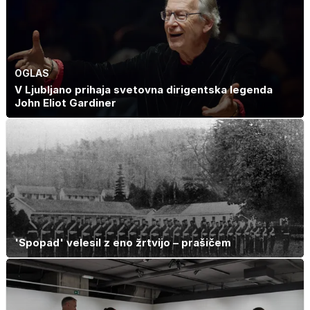
OGLAS
V Ljubljano prihaja svetovna dirigentska legenda
John Eliot Gardiner
'Spopad' velesil z eno žrtvijo – prašičem