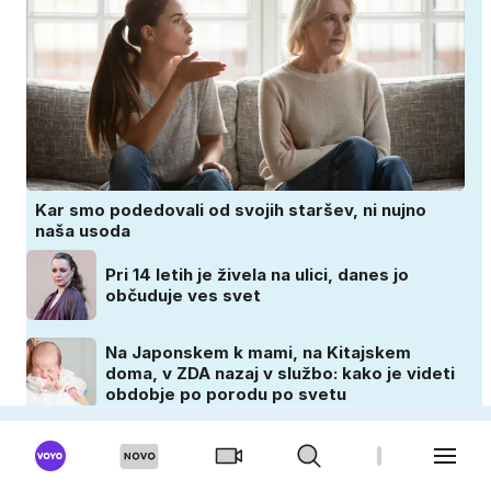
Kar smo podedovali od svojih staršev, ni nujno
naša usoda
Pri 14 letih je živela na ulici, danes jo
občuduje ves svet
Na Japonskem k mami, na Kitajskem
doma, v ZDA nazaj v službo: kako je videti
obdobje po porodu po svetu
Otroci tu za en teden oddajo telefone,
nato pa se zgodi nekaj nepričakovanega