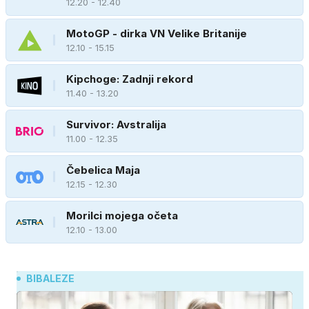
12.20 - 12.40
MotoGP - dirka VN Velike Britanije
12.10 - 15.15
Kipchoge: Zadnji rekord
11.40 - 13.20
Survivor: Avstralija
11.00 - 12.35
Čebelica Maja
12.15 - 12.30
Morilci mojega očeta
12.10 - 13.00
BIBALEZE