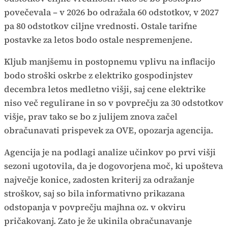
povečevala – v 2026 bo odražala 60 odstotkov, v 2027
pa 80 odstotkov ciljne vrednosti. Ostale tarifne
postavke za letos bodo ostale nespremenjene.
Kljub manjšemu in postopnemu vplivu na inflacijo
bodo stroški oskrbe z elektriko gospodinjstev
decembra letos medletno višji, saj cene elektrike
niso več regulirane in so v povprečju za 30 odstotkov
višje, prav tako se bo z julijem znova začel
obračunavati prispevek za OVE, opozarja agencija.
Agencija je na podlagi analize učinkov po prvi višji
sezoni ugotovila, da je dogovorjena moč, ki upošteva
največje konice, zadosten kriterij za odražanje
stroškov, saj so bila informativno prikazana
odstopanja v povprečju majhna oz. v okviru
pričakovanj. Zato je že ukinila obračunavanje