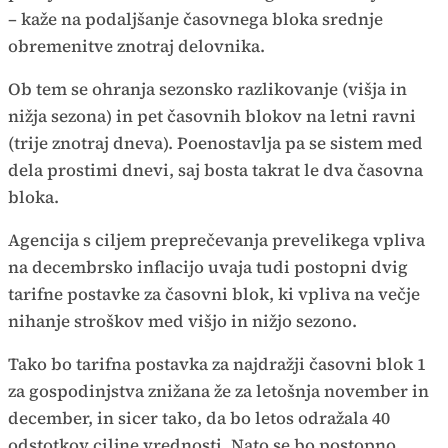
– kaže na podaljšanje časovnega bloka srednje
obremenitve znotraj delovnika.
Ob tem se ohranja sezonsko razlikovanje (višja in
nižja sezona) in pet časovnih blokov na letni ravni
(trije znotraj dneva). Poenostavlja pa se sistem med
dela prostimi dnevi, saj bosta takrat le dva časovna
bloka.
Agencija s ciljem preprečevanja prevelikega vpliva
na decembrsko inflacijo uvaja tudi postopni dvig
tarifne postavke za časovni blok, ki vpliva na večje
nihanje stroškov med višjo in nižjo sezono.
Tako bo tarifna postavka za najdražji časovni blok 1
za gospodinjstva znižana že za letošnja november in
december, in sicer tako, da bo letos odražala 40
odstotkov ciljne vrednosti. Nato se bo postopno