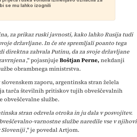
 bi se mu lahko izognili
na, za prikaz ruski javnosti, kako lahko Rusija tudi
 svoje državljane. In če ste spremljali poanto tega
udi direktna zahvala Putinu, da za svoje državljane
 zavrnjena
," pojasnjuje
Boštjan Perne,
nekdanji
lužbe obrambnega ministrstva.
a v slovenskem zaporu, argentinska stran želela
ija tarča številnih pritiskov tujih obveščevalnih
e obveščevalne službe.
inska stran odzvela otroka in ju dala v posvojitev.
obveščevalno-varnostne službe naredile vse v njihovi
 Sloveniji
," je povedal Artjom.