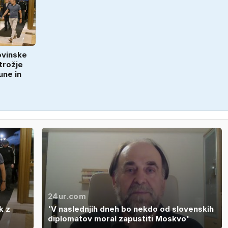
ovinske
trožje
une in
24ur.com
k z
'V naslednjih dneh bo nekdo od slovenskih
diplomatov moral zapustiti Moskvo'