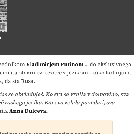
1
a
dsednikom
Vladimirjem Putinom
... do eksluzivnega
a imata ob vrnitvi težave z jezikom – tako kot njuna
, da sta Rusa.
čas se obvladuješ. Ko sva se vrnila v domovino, sva
č ruskega jezika. Kar sva želala povedati, sva
nila
Anna Dulceva.
i prijeta ruska vohuna izmenjavo označila za