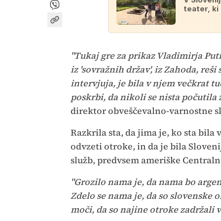
teater, ki
"Tukaj gre za prikaz Vladimirja Puti
iz 'sovražnih držav', iz Zahoda, reši
intervjuja, je bila v njem večkrat t
poskrbi, da nikoli se nista počutila
direktor obveščevalno-varnostne s
Razkrila sta, da jima je, ko sta bil
odvzeti otroke, in da je bila Sloven
služb, predvsem ameriške Centraln
"Grozilo nama je, da nama bo argent
Zdelo se nama je, da so slovenske 
moči, da so najine otroke zadržali v