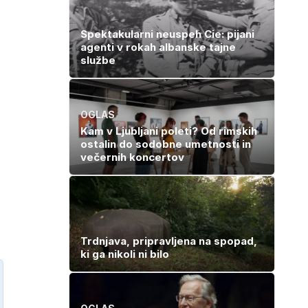
Spektakularni neuspeh Cie: pijani
agenti v rokah albanske tajne
službe
OGLAS
o
Kam v Ljubljani poleti? Od rimskih
ostalin do sodobne umetnosti in
večernih koncertov
Trdnjava, pripravljena na spopad,
ki ga nikoli ni bilo