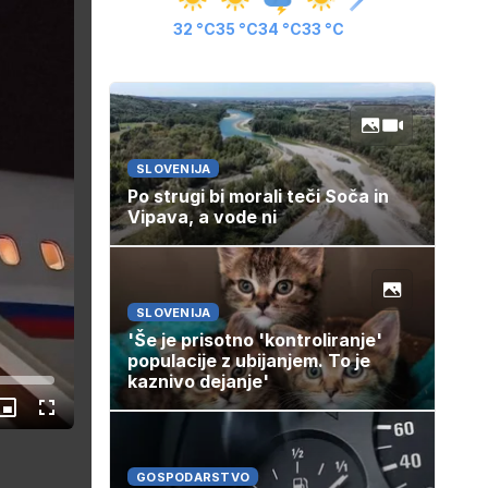
32 °C
35 °C
34 °C
33 °C
SLOVENIJA
Po strugi bi morali teči Soča in
Vipava, a vode ni
SLOVENIJA
'Še je prisotno 'kontroliranje'
populacije z ubijanjem. To je
kaznivo dejanje'
Slika
Celozaslonski
v
način
sliki
GOSPODARSTVO