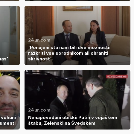
24ur.com
'Ponujeni sta nam bili dve možnosti:
razkriti vse sorodnikom ali ohraniti
nas'
skrivnost'
24ur.com
 vohuni
Nenapovedani obiski: Putin v vojaškem
kumenti
štabu, Zelenski na Švedskem