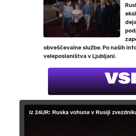
Rus
eksl
deja
pod
zapo
obveščevalne službe. Po naših inf
veleposlaništva v Ljubljani.
Iz 24UR: Ruska vohuna v Rusiji zvezdnik