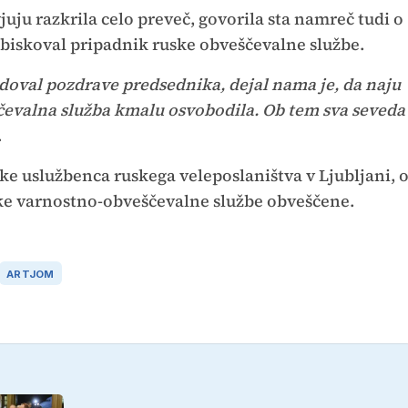
uju razkrila celo preveč, govorila sta namreč tudi o
obiskoval pripadnik ruske obveščevalne službe.
doval pozdrave predsednika, dejal nama je, da naju
čevalna služba kmalu osvobodila. Ob tem sva seveda
.
ske uslužbenca ruskega veleposlaništva v Ljubljani, 
ske varnostno-obveščevalne službe obveščene.
ARTJOM