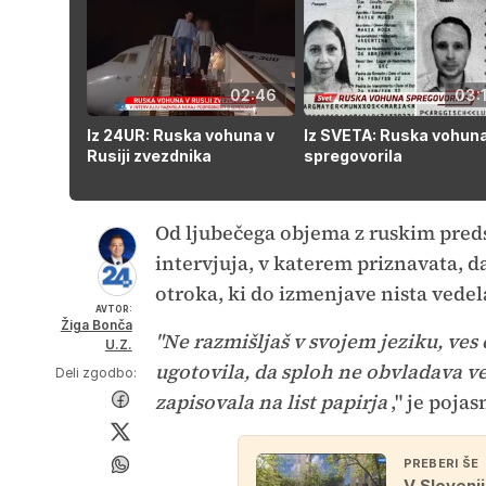
02:46
03:1
Iz 24UR: Ruska vohuna v
Iz SVETA: Ruska vohun
Rusiji zvezdnika
spregovorila
Od ljubečega objema z ruskim pre
intervjuja, v katerem priznavata, d
otroka, ki do izmenjave nista vedela
AVTOR:
Žiga Bonča
"Ne razmišljaš v svojem jeziku, ves 
U.Z.
ugotovila, da sploh ne obvladava ve
Deli zgodbo:
zapisovala na list papirja
," je pojas
PREBERI ŠE
V Slovenij