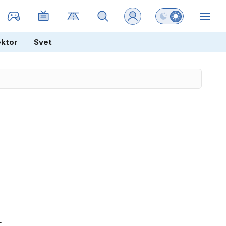
Preklopi barvni na
ZIN
ektor
Svet
.