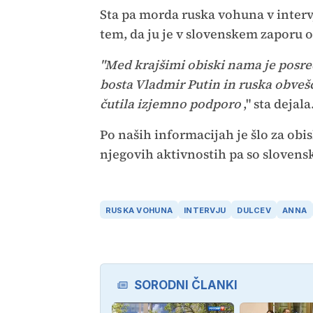
Sta pa morda ruska vohuna v intervj
tem, da ju je v slovenskem zaporu 
"Med krajšimi obiski nama je posre
bosta Vladmir Putin in ruska obveš
čutila izjemno podporo
," sta dejala
Po naših informacijah je šlo za obi
njegovih aktivnostih pa so sloven
RUSKA VOHUNA
INTERVJU
DULCEV
ANNA
SORODNI ČLANKI