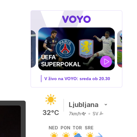
MOTOGP . VN
VELIKE BRITANIJE
V živo na VOYO: PET-NED
Ljubljana
32°C
7km/h
SV
NED
PON
TOR
SRE