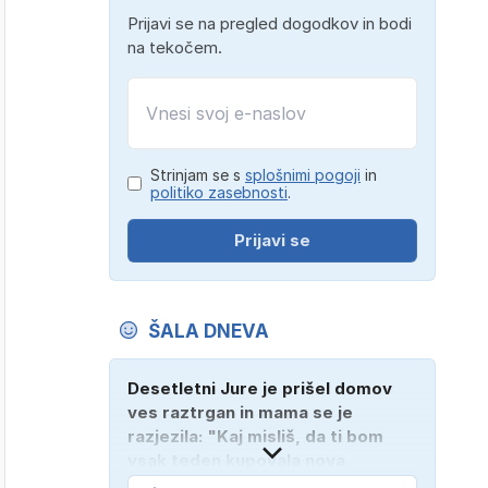
Prijavi se na pregled dogodkov in bodi
na tekočem.
Strinjam se s
splošnimi pogoji
in
politiko zasebnosti
.
Prijavi se
ŠALA DNEVA
Desetletni Jure je prišel domov
ves raztrgan in mama se je
razjezila: "Kaj misliš, da ti bom
vsak teden kupovala nova
oblačila?" "Bodi vesela, da je