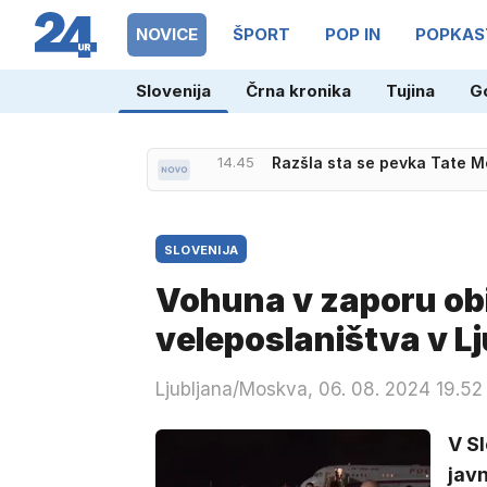
NOVICE
ŠPORT
POP IN
POPKAS
Slovenija
Črna kronika
Tujina
G
14.45
Razšla sta se pevka Tate M
SLOVENIJA
Vohuna v zaporu ob
veleposlaništva v Lj
Ljubljana/Moskva, 06. 08. 2024 19.52
V Sl
javn