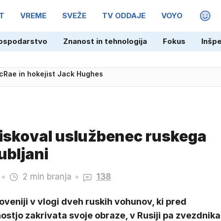
T
VREME
SVEŽE
TV ODDAJE
VOYO
MAGA
ospodarstvo
Znanost in tehnologija
Fokus
Inšp
cRae in hokejist Jack Hughes
iskoval uslužbenec ruskega
ubljani
2 min branja
138
oveniji v vlogi dveh ruskih vohunov, ki pred
ostjo zakrivata svoje obraze, v Rusiji pa zvezdnika