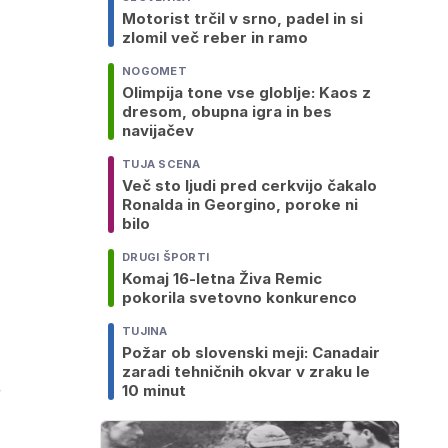
Motorist trčil v srno, padel in si
zlomil več reber in ramo
NOGOMET
Olimpija tone vse globlje: Kaos z
dresom, obupna igra in bes
navijačev
TUJA SCENA
Več sto ljudi pred cerkvijo čakalo
Ronalda in Georgino, poroke ni
bilo
DRUGI ŠPORTI
Komaj 16-letna Živa Remic
pokorila svetovno konkurenco
TUJINA
Požar ob slovenski meji: Canadair
zaradi tehničnih okvar v zraku le
10 minut