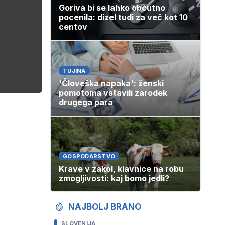
Goriva bi se lahko občutno
pocenila: dizel tudi za več kot 10
centov
TUJINA
'Človeška napaka': ženski
pomotoma vstavili zarodek
drugega para
GOSPODARSTVO
Krave v zakol, klavnice na robu
zmogljivosti: kaj bomo jedli?
NAJBOLJ BRANO
SLOVENIJA