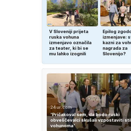
V Sloveniji prijeta
Epilog zgod
ruska vohuna
izmenjave: s
izmenjavo označila
kazni za voh
za teater, ki bi se
nagrada za
mu lahko izognili
Slovenijo?
24ur.com
'Pričakoval sem, da bodo ruski
obveščevalci skušali vzpostaviti sti
vohunoma'