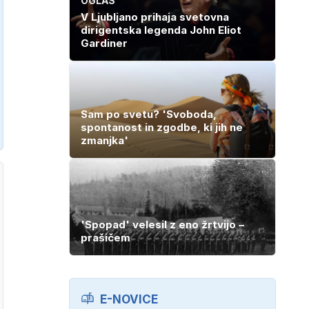
OGLAS
V Ljubljano prihaja svetovna
dirigentska legenda John Eliot
Gardiner
Sam po svetu? 'Svoboda,
spontanost in zgodbe, ki jih ne
zmanjka'
'Spopad' velesil z eno žrtvijo –
prašičem
E-NOVICE