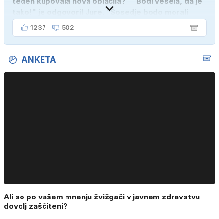
teden kupovala nova oblačila?" "Bodi vesela, da je
tako!" je odgovoril Jure. "Sosedje bodo morali
kupiti novega sina, tako sem ga prebutal!"
1237
502
ANKETA
Ali so po vašem mnenju žvižgači v javnem zdravstvu
dovolj zaščiteni?