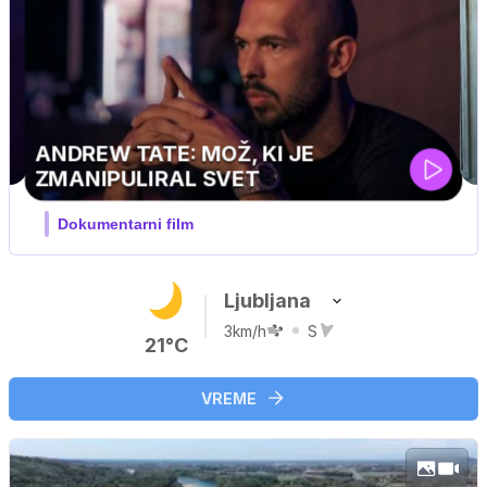
UEFA SUPERPOKAL
V živo na VOYO: sreda ob 20.30
…
Ljubljana
3km/h
S
21°C
VREME