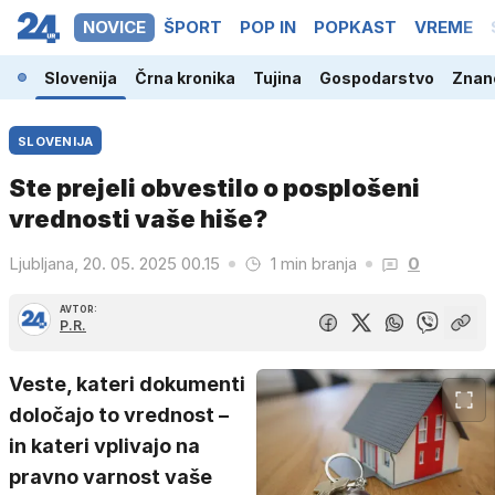
NOVICE
ŠPORT
POP IN
POPKAST
VREME
Slovenija
Črna kronika
Tujina
Gospodarstvo
Znano
SLOVENIJA
Ste prejeli obvestilo o posplošeni
vrednosti vaše hiše?
Ljubljana, 20. 05. 2025 00.15
1 min branja
0
AVTOR:
P.R.
Veste, kateri dokumenti
določajo to vrednost –
in kateri vplivajo na
pravno varnost vaše