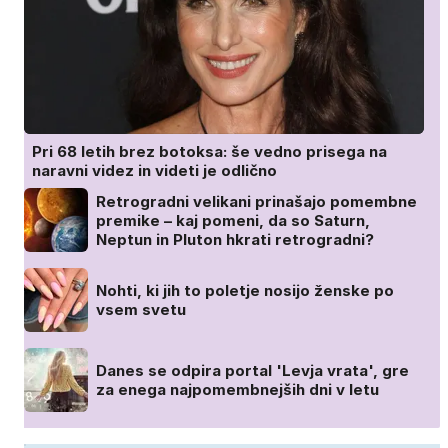
Pri 68 letih brez botoksa: še vedno prisega na
naravni videz in videti je odlično
Retrogradni velikani prinašajo pomembne
premike – kaj pomeni, da so Saturn,
Neptun in Pluton hkrati retrogradni?
Nohti, ki jih to poletje nosijo ženske po
vsem svetu
Danes se odpira portal 'Levja vrata', gre
za enega najpomembnejših dni v letu