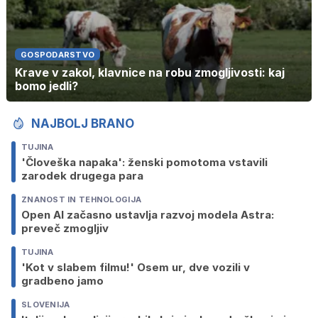
GOSPODARSTVO
Krave v zakol, klavnice na robu zmogljivosti: kaj
bomo jedli?
NAJBOLJ BRANO
TUJINA
'Človeška napaka': ženski pomotoma vstavili
zarodek drugega para
ZNANOST IN TEHNOLOGIJA
Open AI začasno ustavlja razvoj modela Astra:
preveč zmogljiv
TUJINA
'Kot v slabem filmu!' Osem ur, dve vozili v
gradbeno jamo
SLOVENIJA