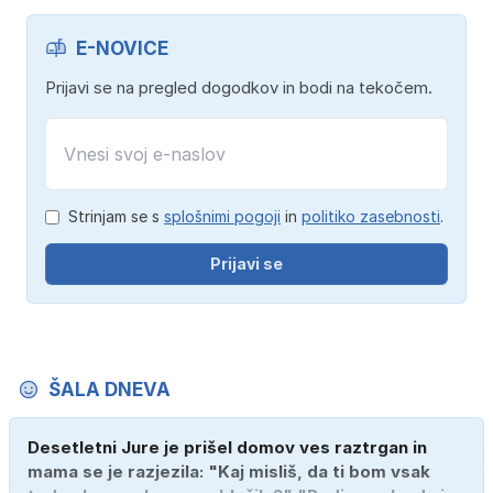
E-NOVICE
Prijavi se na pregled dogodkov in bodi na tekočem.
Strinjam se s
splošnimi pogoji
in
politiko zasebnosti
.
Prijavi se
ŠALA DNEVA
Desetletni Jure je prišel domov ves raztrgan in
mama se je razjezila: "Kaj misliš, da ti bom vsak