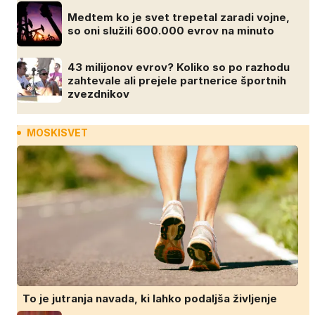
Medtem ko je svet trepetal zaradi vojne,
so oni služili 600.000 evrov na minuto
43 milijonov evrov? Koliko so po razhodu
zahtevale ali prejele partnerice športnih
zvezdnikov
MOSKISVET
To je jutranja navada, ki lahko podaljša življenje