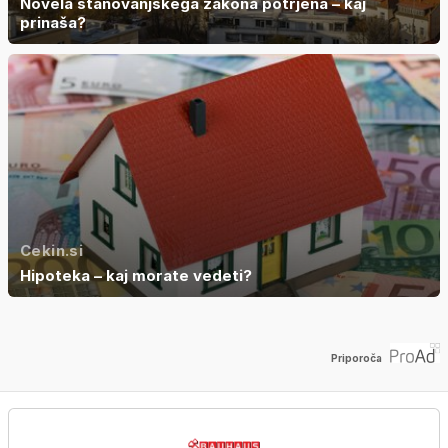
Novela stanovanjskega zakona potrjena – kaj
prinaša?
Cekin.si
Hipoteka – kaj morate vedeti?
Priporoča