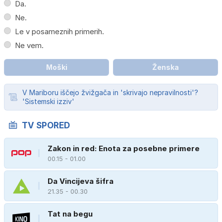
Da.
Ne.
Le v posameznih primerih.
Ne vem.
Moški
Ženska
V Mariboru iščejo žvižgača in 'skrivajo nepravilnosti'?
'Sistemski izziv'
TV SPORED
Zakon in red: Enota za posebne primere
00.15 - 01.00
Da Vincijeva šifra
21.35 - 00.30
Tat na begu