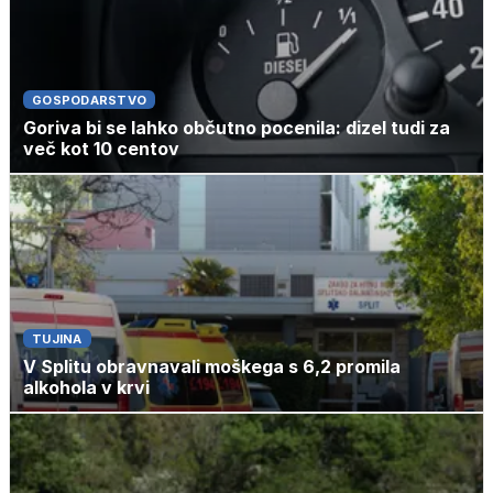
GOSPODARSTVO
Goriva bi se lahko občutno pocenila: dizel tudi za
več kot 10 centov
TUJINA
V Splitu obravnavali moškega s 6,2 promila
alkohola v krvi