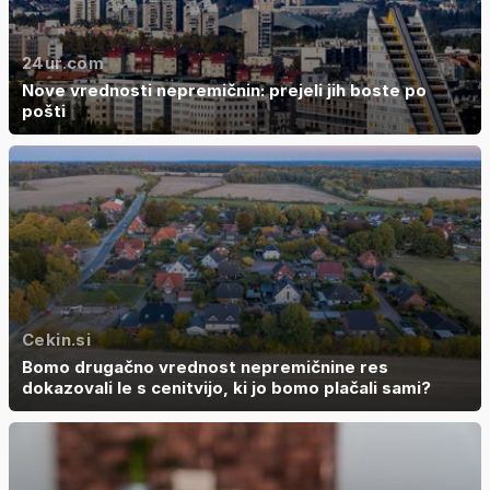
24ur.com
Nove vrednosti nepremičnin: prejeli jih boste po
pošti
Cekin.si
Bomo drugačno vrednost nepremičnine res
dokazovali le s cenitvijo, ki jo bomo plačali sami?