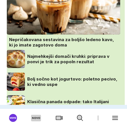
Nepričakovana sestavina za boljšo ledeno kavo,
ki jo imate zagotovo doma
Najmehkejši domači kruhki: priprava v
ponvi je trik za popoln rezultat
Bolj sočno kot jogurtovo: poletno pecivo,
ki vedno uspe
Klasična panada odpade: tako Italijani
pripravijo slastne ocvrte bučke
VOYO