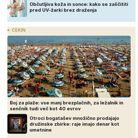
Občutljiva koža in sonce: kako se zaščititi
pred UV-žarki brez draženja
CEKIN
Boj za plaže: vse manj brezplačnih, za ležalnik in
senčnik tudi več kot 40 evrov
Otroci bogatašev množično prodajajo
družinske zbirke: raje imajo denar kot
umetnine