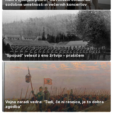
sodobne umetnosti in večernih koncertov
'Spopad' velesil z eno žrtvijo – prašičem
Vojna zaradi vedra: 'Tudi, če ni resnica, je to dobra
zgodba'