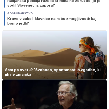
Italijanska policija razbila kriminalno združbo, jo je
vodil Slovenec iz zapora?
GOSPODARSTVO
Krave v zakol, klavnice na robu zmogljivosti: kaj
bomo jedli?
Sam po svetu? 'Svoboda, spontanost in zgodbe, ki
jih ne zmanjka'