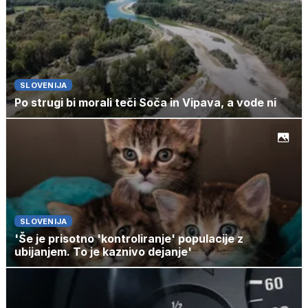
SLOVENIJA
Po strugi bi morali teči Soča in Vipava, a vode ni
SLOVENIJA
'Še je prisotno 'kontroliranje' populacije z
ubijanjem. To je kaznivo dejanje'