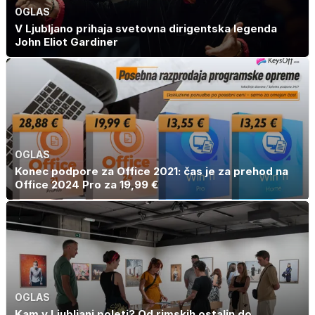
OGLAS
V Ljubljano prihaja svetovna dirigentska legenda
John Eliot Gardiner
OGLAS
Konec podpore za Office 2021: čas je za prehod na
Office 2024 Pro za 19,99 €
OGLAS
Kam v Ljubljani poleti? Od rimskih ostalin do