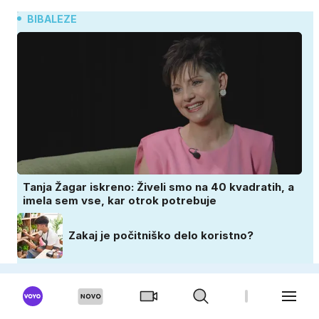
BIBALEZE
Tanja Žagar iskreno: Živeli smo na 40 kvadratih, a
imela sem vse, kar otrok potrebuje
Zakaj je počitniško delo koristno?
Poletni nosečniški stil: navdih za vroče dni