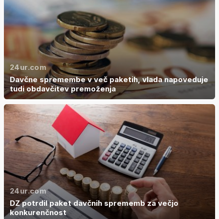
24ur.com
Davčne spremembe v več paketih, vlada napoveduje
tudi obdavčitev premoženja
24ur.com
DZ potrdil paket davčnih sprememb za večjo
konkurenčnost