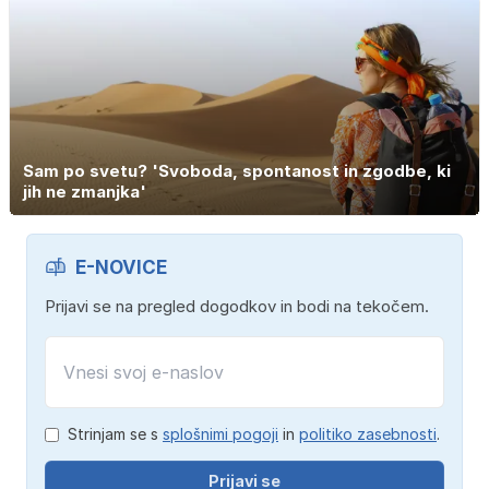
Sam po svetu? 'Svoboda, spontanost in zgodbe, ki
jih ne zmanjka'
E-NOVICE
Prijavi se na pregled dogodkov in bodi na tekočem.
Strinjam se s
splošnimi pogoji
in
politiko zasebnosti
.
Prijavi se