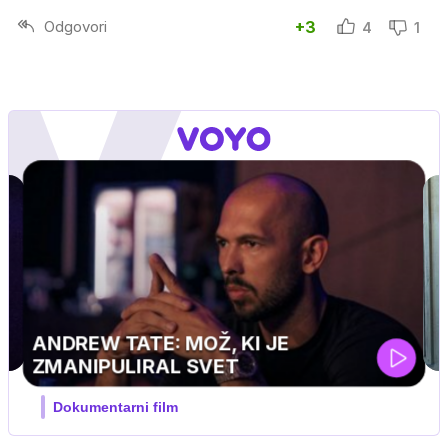
Odgovori
+3
4
1
MOJ PRIJATELJ PINGVIN
Film meseca / družinski, pustolovski