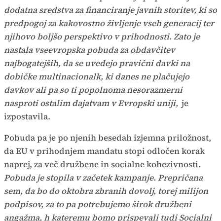
dodatna sredstva za financiranje javnih storitev, ki so
predpogoj za kakovostno življenje vseh generacij ter
njihovo boljšo perspektivo v prihodnosti. Zato je
nastala vseevropska pobuda za obdavčitev
najbogatejših, da se uvedejo pravični davki na
dobičke multinacionalk, ki danes ne plačujejo
davkov ali pa so ti popolnoma nesorazmerni
nasproti ostalim dajatvam v Evropski uniji,
je
izpostavila.
Pobuda pa je po njenih besedah izjemna priložnost,
da EU v prihodnjem mandatu stopi odločen korak
naprej, za več družbene in socialne kohezivnosti.
Pobuda je stopila v začetek kampanje. Prepričana
sem, da bo do oktobra zbranih dovolj, torej milijon
podpisov, za to pa potrebujemo širok družbeni
angažma, h kateremu bomo prispevali tudi Socialni