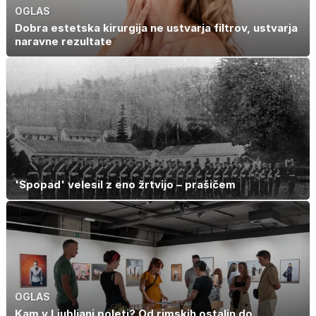
OGLAS
Dobra estetska kirurgija ne ustvarja filtrov, ustvarja
naravne rezultate
'Spopad' velesil z eno žrtvijo – prašičem
OGLAS
Kam v Ljubljani poleti? Od rimskih ostalin do