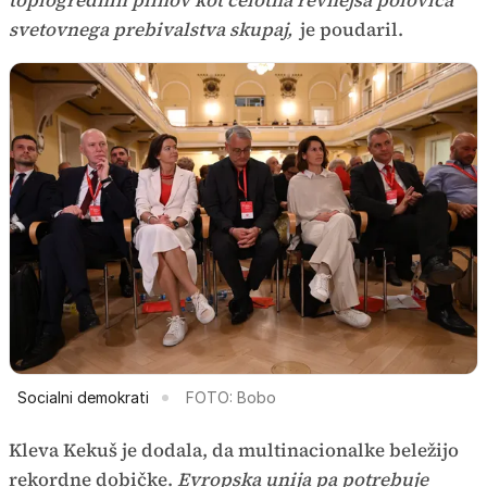
toplogrednih plinov kot celotna revnejša polovica
svetovnega prebivalstva skupaj,
je poudaril.
Socialni demokrati
FOTO: Bobo
Kleva Kekuš je dodala, da multinacionalke beležijo
rekordne dobičke.
Evropska unija pa potrebuje