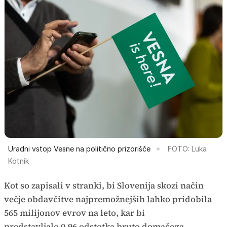
Uradni vstop Vesne na politično prizorišče
FOTO: Luka
Kotnik
Kot so zapisali v stranki, bi Slovenija skozi način
večje obdavčitve najpremožnejših lahko pridobila
565 milijonov evrov na leto, kar bi
predstavljalo 0,96 odstotka bruto domačega