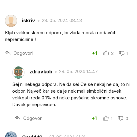
iskriv
28. 05. 2024 08.43
Kljub velikanskemu odporu , bi vlada morala obdavčiti
nepremičnine !
Odgovori
+1
2
1
zdravkob
28. 05. 2024 14.47
Sej ni nekega odpora. Ne da se! Če se nekaj ne da, to ni
odpor. Največ kar se da je nek mali simbolični davek
velikosti reda 0.1% od neke pavšalne skromne osnove.
Davek je nepravičen.
Odgovori
+1
1
0