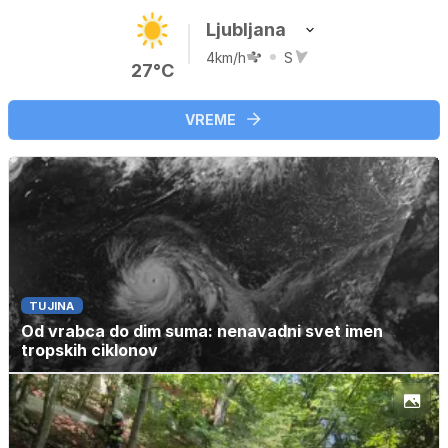
Ljubljana
4km/h
S
27°C
VREME
TUJINA
Od vrabca do dim suma: nenavadni svet imen
tropskih ciklonov