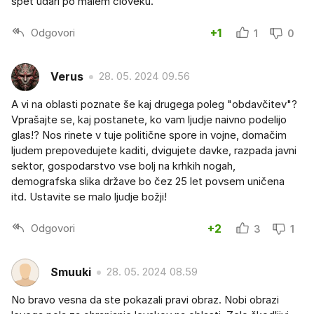
spet udari po malem človeku.
Odgovori
+1
1
0
Verus
28. 05. 2024 09.56
A vi na oblasti poznate še kaj drugega poleg "obdavčitev"?
Vprašajte se, kaj postanete, ko vam ljudje naivno podelijo
glas!? Nos rinete v tuje politične spore in vojne, domačim
ljudem prepovedujete kaditi, dvigujete davke, razpada javni
sektor, gospodarstvo vse bolj na krhkih nogah,
demografska slika države bo čez 25 let povsem uničena
itd. Ustavite se malo ljudje božji!
Odgovori
+2
3
1
Smuuki
28. 05. 2024 08.59
No bravo vesna da ste pokazali pravi obraz. Nobi obrazi