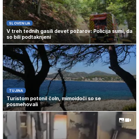
SLOVENIJA
V treh tednih gasili devet požarov: Policija sumi, da
so bili podtaknjeni
TUJINA
Turistom potonil čoln, mimoidoči so se
posmehovali