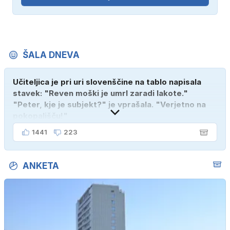
ŠALA DNEVA
Učiteljica je pri uri slovenščine na tablo napisala
stavek: "Reven moški je umrl zaradi lakote."
"Peter, kje je subjekt?" je vprašala. "Verjetno na
pokopališču!"
1441
223
ANKETA