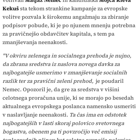
volitvah
Matjaž Nemec
in kandidatka
Mojca Kleva
Kekuš
sta tekom strankine kampanje za evropske
volitve pozvala k širokemu angažmaju za zbiranje
podpisov pobude, ki je po njunem mnenju potrebna
za pravičnejšo obdavčitev kapitala, s tem pa
zmanjševanja neenakosti.
"V okviru zelenega in socialnega prehoda je nujno,
da zbrana sredstva iz naslova novega davka za
najbogatejše usmerimo v zmanjševanje socialnih
razlik ter za pravični zeleni prehod,
je poudaril
Nemec. Opozoril je, da gre za sredstva v višini
celotnega proračuna unije, ki se morajo po besedah
aktualnega evropskega poslanca namensko usmeriti
v naslavljanje neenakosti.
Ta čas ima en odstotek
najbogatejših v lasti skoraj polovico svetovnega
bogastva, obenem pa ti povzročijo več emisij