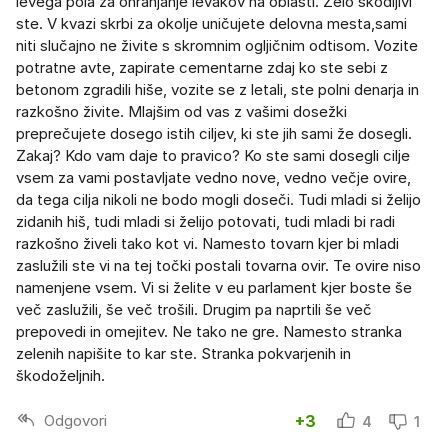
levega pola za ohranjanje levakov na oblasti. Zelo škodljivi
ste. V kvazi skrbi za okolje uničujete delovna mesta,sami
niti slučajno ne živite s skromnim ogljičnim odtisom. Vozite
potratne avte, zapirate cementarne zdaj ko ste sebi z
betonom zgradili hiše, vozite se z letali, ste polni denarja in
razkošno živite. Mlajšim od vas z vašimi dosežki
preprečujete dosego istih ciljev, ki ste jih sami že dosegli.
Zakaj? Kdo vam daje to pravico? Ko ste sami dosegli cilje
vsem za vami postavljate vedno nove, vedno večje ovire,
da tega cilja nikoli ne bodo mogli doseči. Tudi mladi si želijo
zidanih hiš, tudi mladi si želijo potovati, tudi mladi bi radi
razkošno živeli tako kot vi. Namesto tovarn kjer bi mladi
zaslužili ste vi na tej točki postali tovarna ovir. Te ovire niso
namenjene vsem. Vi si želite v eu parlament kjer boste še
več zaslužili, še več trošili. Drugim pa naprtili še več
prepovedi in omejitev. Ne tako ne gre. Namesto stranka
zelenih napišite to kar ste. Stranka pokvarjenih in
škodoželjnih.
Odgovori
+3
4
1