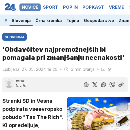
NOVICE
ŠPORT
POP IN
POPKAST
VREME
Slovenija
Črna kronika
Tujina
Gospodarstvo
Znano
SLOVENIJA
'Obdavčitev najpremožnejših bi
pomagala pri zmanjšanju neenakosti'
Ljubljana, 27. 05. 2024 18.20
3 min branja
9
AVTOR:
N.L.A.
Stranki SD in Vesna
podpirata vseevropsko
pobudo "Tax The Rich".
Ki opredeljuje,