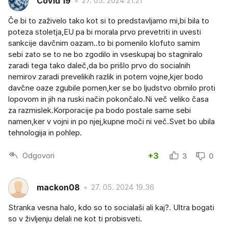
Covid 19
27. 05. 2024 21.21
Če bi to zaživelo tako kot si to predstavljamo mi,bi bila to
poteza stoletja,EU pa bi morala prvo prevetriti in uvesti
sankcije davčnim oazam..to bi pomenilo klofuto samim
sebi zato se to ne bo zgodilo in vseskupaj bo stagniralo
zaradi tega tako daleč,da bo prišlo prvo do socialnih
nemirov zaradi prevelikih razlik in potem vojne,kjer bodo
davčne oaze zgubile pomen,ker se bo ljudstvo obrnilo proti
lopovom in jih na ruski način pokončalo.Ni več veliko časa
za razmislek.Korporacije pa bodo postale same sebi
namen,ker v vojni in po njej,kupne moči ni več.Svet bo ubila
tehnologija in pohlep.
Odgovori
+3
3
0
mackon08
27. 05. 2024 19.36
Stranka vesna halo, kdo so to socialaši ali kaj?. Ultra bogati
so v življenju delali ne kot ti probisveti.