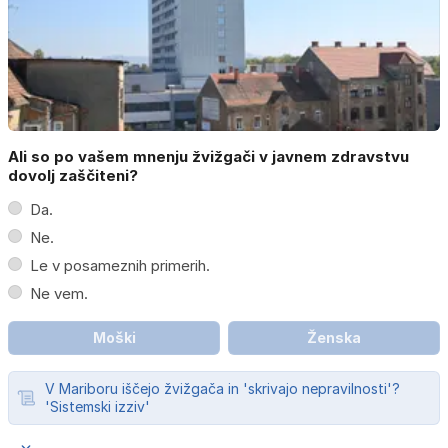
Ali so po vašem mnenju žvižgači v javnem zdravstvu
dovolj zaščiteni?
Da.
Ne.
Le v posameznih primerih.
Ne vem.
Moški
Ženska
V Mariboru iščejo žvižgača in 'skrivajo nepravilnosti'?
'Sistemski izziv'