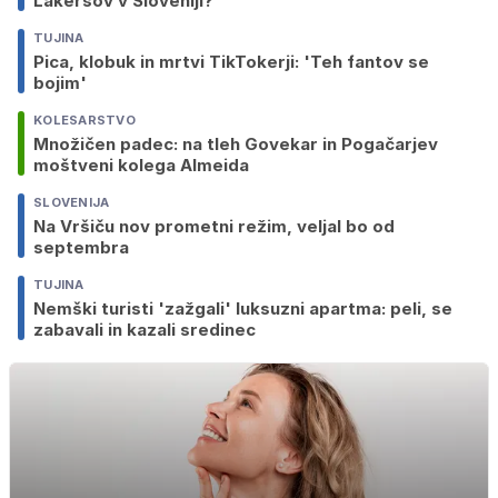
Lakersov v Sloveniji?
TUJINA
Pica, klobuk in mrtvi TikTokerji: 'Teh fantov se
bojim'
KOLESARSTVO
Množičen padec: na tleh Govekar in Pogačarjev
moštveni kolega Almeida
SLOVENIJA
Na Vršiču nov prometni režim, veljal bo od
septembra
TUJINA
Nemški turisti 'zažgali' luksuzni apartma: peli, se
zabavali in kazali sredinec