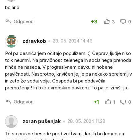
bolano
Odgovori
+3
3
0
zdravkob
28. 05. 2024 14.43
Pol pa desničarjem očitajo populizem. :) Čeprav, ljudje niso
tolk neumni. Na pravičnost zelenega in socialnega prehoda
nihče ne naseda. V progresivnem davku ni nobene
pravičnosti. Nasprotno, krivičen je, je pa nekako sprejemljiv
in zato že sedaj velja. Gospoda bi pa obdavčila
premoženje! In to z evropskim davkom. To pa je izmišljija.
Odgovori
+1
1
0
zoran pušenjak
28. 05. 2024 11.28
To so prazne besede pred volitvami, ko jih bo konec pa