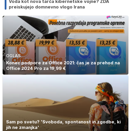
Voda kot nova tarča kibernetske vojne? ZDA
preiskujejo domnevno vlogo Irana
OGLAS
Konec podpore za Office 2021: čas je za prehod na
Office 2024 Pro za 19,99 €
Sam po svetu? 'Svoboda, spontanost in zgodbe, ki
jih ne zmanjka'