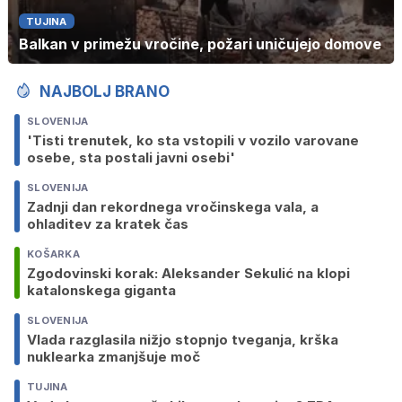
TUJINA
Balkan v primežu vročine, požari uničujejo domove
NAJBOLJ BRANO
SLOVENIJA
'Tisti trenutek, ko sta vstopili v vozilo varovane
osebe, sta postali javni osebi'
SLOVENIJA
Zadnji dan rekordnega vročinskega vala, a
ohladitev za kratek čas
KOŠARKA
Zgodovinski korak: Aleksander Sekulić na klopi
katalonskega giganta
SLOVENIJA
Vlada razglasila nižjo stopnjo tveganja, krška
nuklearka zmanjšuje moč
TUJINA