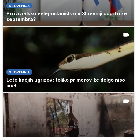
SLOVENIJA
Bo izraelsko veleposlaništvo v Sloveniji odprto že
septembra?
SLOVENIJA
Leto kačjih ugrizov: toliko primerov že dolgo niso
imeli