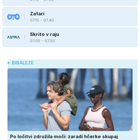
Zafari
07.15 - 07.40
Skrito v raju
07.05 - 07.50
BIBALEZE
Po ločitvi združila moči: zaradi hčerke skupaj