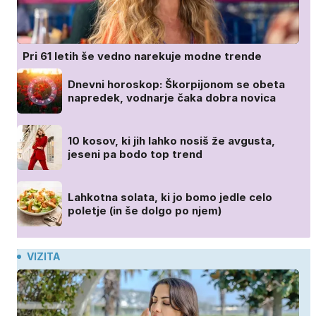
Pri 61 letih še vedno narekuje modne trende
Dnevni horoskop: Škorpijonom se obeta
napredek, vodnarje čaka dobra novica
10 kosov, ki jih lahko nosiš že avgusta,
jeseni pa bodo top trend
Lahkotna solata, ki jo bomo jedle celo
poletje (in še dolgo po njem)
VIZITA