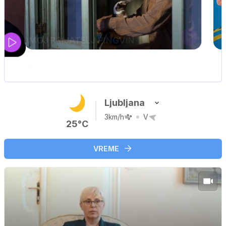
IQ 160
Nova hrvaška serija
Ljubljana
3km/h
V
25°C
VREME