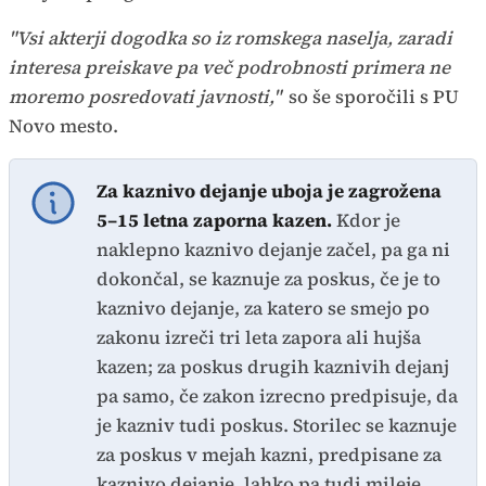
"Vsi akterji dogodka so iz romskega naselja, zaradi
interesa preiskave pa več podrobnosti primera ne
moremo posredovati javnosti,"
so še sporočili s PU
Novo mesto.
Za kaznivo dejanje uboja je zagrožena
5–15 letna zaporna kazen.
Kdor je
naklepno kaznivo dejanje začel, pa ga ni
dokončal, se kaznuje za poskus, če je to
kaznivo dejanje, za katero se smejo po
zakonu izreči tri leta zapora ali hujša
kazen; za poskus drugih kaznivih dejanj
pa samo, če zakon izrecno predpisuje, da
je kazniv tudi poskus. Storilec se kaznuje
za poskus v mejah kazni, predpisane za
kaznivo dejanje, lahko pa tudi mileje.