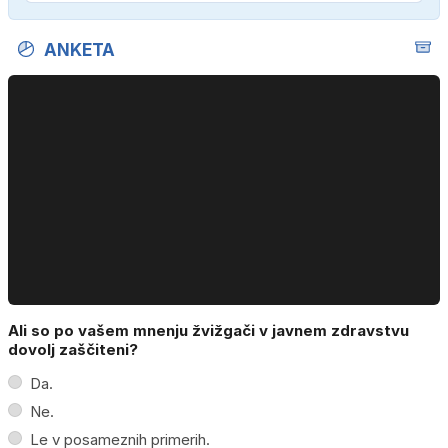
ANKETA
Ali so po vašem mnenju žvižgači v javnem zdravstvu
dovolj zaščiteni?
Da.
Ne.
Le v posameznih primerih.