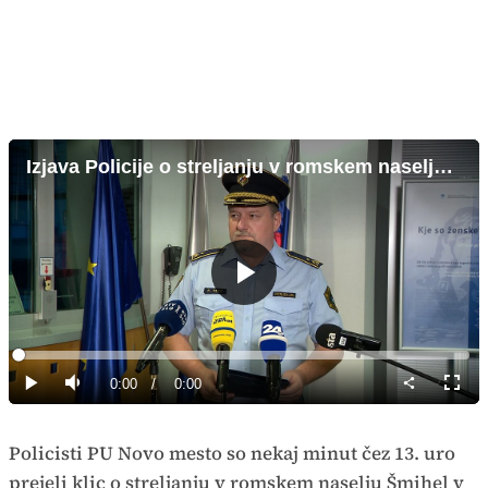
Izjava Policije o streljanju v romskem naselju Šmihel
Predvajaj
Loaded
:
0%
Current
0:00
/
Duration
0:00
Predvajaj
Tiho
Celoz
način
Time
Policisti PU Novo mesto so nekaj minut čez 13. uro
prejeli klic o streljanju v romskem naselju Šmihel v