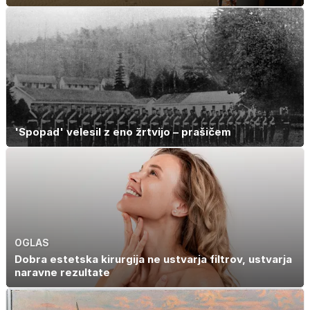
'Spopad' velesil z eno žrtvijo – prašičem
OGLAS
Dobra estetska kirurgija ne ustvarja filtrov, ustvarja
naravne rezultate