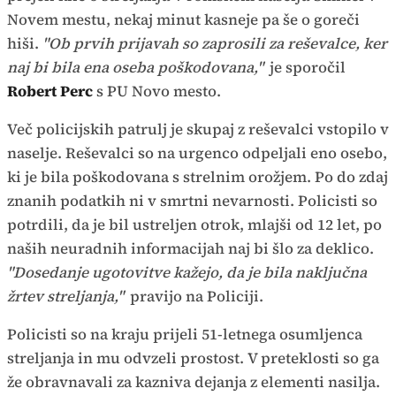
Novem mestu, nekaj minut kasneje pa še o goreči
hiši.
"Ob prvih prijavah so zaprosili za reševalce, ker
naj bi bila ena oseba poškodovana,"
je sporočil
Robert Perc
s PU Novo mesto.
Več policijskih patrulj je skupaj z reševalci vstopilo v
naselje. Reševalci so na urgenco odpeljali eno osebo,
ki je bila poškodovana s strelnim orožjem. Po do zdaj
znanih podatkih ni v smrtni nevarnosti. Policisti so
potrdili, da je bil ustreljen otrok, mlajši od 12 let, po
naših neuradnih informacijah naj bi šlo za deklico.
"Dosedanje ugotovitve kažejo, da je bila naključna
žrtev streljanja,"
pravijo na Policiji.
Policisti so na kraju prijeli 51-letnega osumljenca
streljanja in mu odvzeli prostost. V preteklosti so ga
že obravnavali za kazniva dejanja z elementi nasilja.