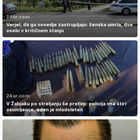
24ur.com
Verjel, da ga sosedje zastrupljajo: ženska umrla, dve
osebi v kritičnem stanju
24ur.com
V Žabjaku po streljanju še pretep: policija ima štiri
osumljence, eden je mladoleten