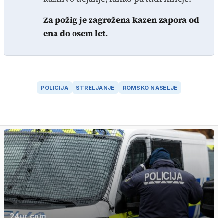
Za požig je zagrožena kazen zapora od
ena do osem let.
POLICIJA
STRELJANJE
ROMSKO NASELJE
24ur.com