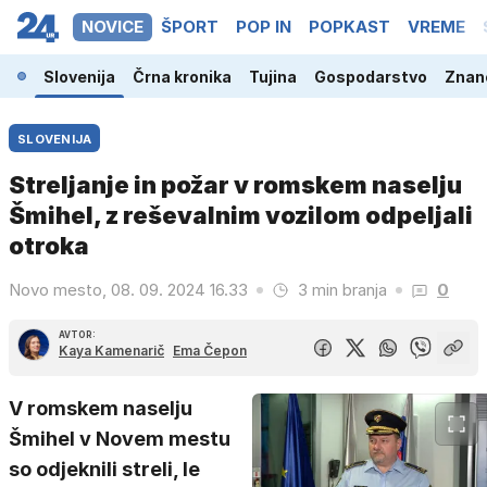
NOVICE
ŠPORT
POP IN
POPKAST
VREME
Slovenija
Črna kronika
Tujina
Gospodarstvo
Znano
SLOVENIJA
Streljanje in požar v romskem naselju
Šmihel, z reševalnim vozilom odpeljali
otroka
Novo mesto, 08. 09. 2024 16.33
3 min branja
0
AVTOR:
Kaya Kamenarič
Ema Čepon
V romskem naselju
Šmihel v Novem mestu
so odjeknili streli, le