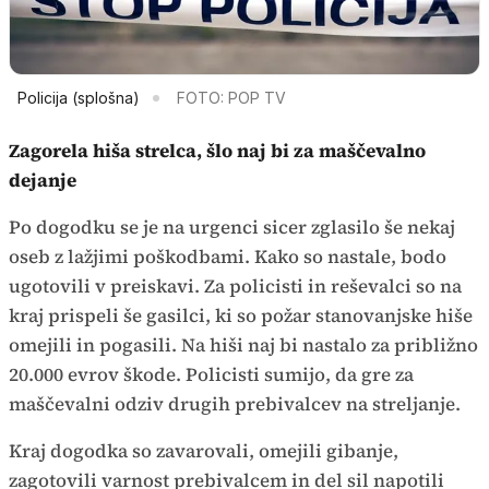
Policija (splošna)
FOTO: POP TV
Zagorela hiša strelca, šlo naj bi za maščevalno
dejanje
Po dogodku se je na urgenci sicer zglasilo še nekaj
oseb z lažjimi poškodbami. Kako so nastale, bodo
ugotovili v preiskavi. Za policisti in reševalci so na
kraj prispeli še gasilci, ki so požar stanovanjske hiše
omejili in pogasili. Na hiši naj bi nastalo za približno
20.000 evrov škode. Policisti sumijo, da gre za
maščevalni odziv drugih prebivalcev na streljanje.
Kraj dogodka so zavarovali, omejili gibanje,
zagotovili varnost prebivalcem in del sil napotili