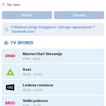
Ne vem.
Moški
Ženska
V Mariboru iščejo žvižgača in 'skrivajo nepravilnosti'?
'Sistemski izziv'
TV SPORED
MasterChef Slovenija
07.15 - 08.15
Svet
06.55 - 07.40
Ledena romanca
05.55 - 07.35
Veliki pokovci
07.10 - 07.35