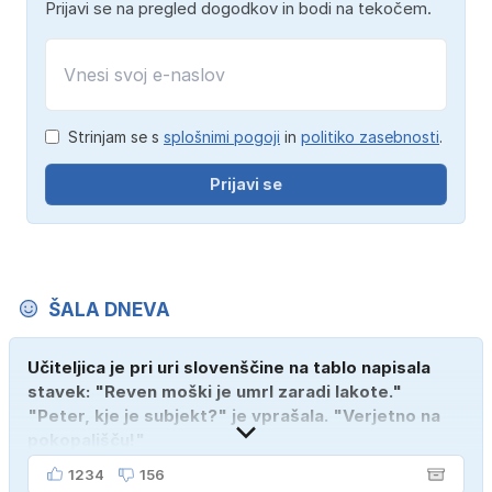
Prijavi se na pregled dogodkov in bodi na tekočem.
Strinjam se s
splošnimi pogoji
in
politiko zasebnosti
.
Prijavi se
ŠALA DNEVA
Učiteljica je pri uri slovenščine na tablo napisala
stavek: "Reven moški je umrl zaradi lakote."
"Peter, kje je subjekt?" je vprašala. "Verjetno na
pokopališču!"
1234
156