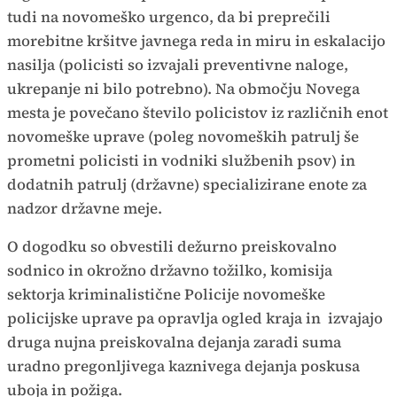
tudi na novomeško urgenco, da bi preprečili
morebitne kršitve javnega reda in miru in eskalacijo
nasilja (policisti so izvajali preventivne naloge,
ukrepanje ni bilo potrebno). Na območju Novega
mesta je povečano število policistov iz različnih enot
novomeške uprave (poleg novomeških patrulj še
prometni policisti in vodniki službenih psov) in
dodatnih patrulj (državne) specializirane enote za
nadzor državne meje.
O dogodku so obvestili dežurno preiskovalno
sodnico in okrožno državno tožilko, komisija
sektorja kriminalistične Policije novomeške
policijske uprave pa opravlja ogled kraja in izvajajo
druga nujna preiskovalna dejanja zaradi suma
uradno pregonljivega kaznivega dejanja poskusa
uboja in požiga.