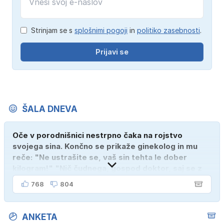
Strinjam se s
splošnimi pogoji
in
politiko zasebnosti
.
Prijavi se
ŠALA DNEVA
Oče v porodnišnici nestrpno čaka na rojstvo
svojega sina. Končno se prikaže ginekolog in mu
reče: "Ne ustrašite se, vaš sin tehta le dober
kilogram!" "Nič čudnega, gospod doktor, saj se z
ženo poznava šele tri mesece."
768
804
ANKETA