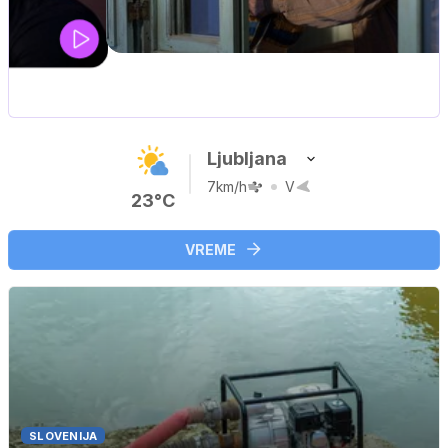
MOJ PRIJATELJ PINGVIN
Film meseca / družinski, pustolovski
Ljubljana
7km/h
V
23°C
VREME
SLOVENIJA