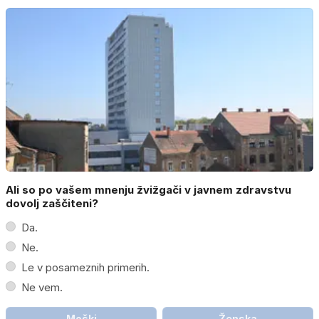
Ali so po vašem mnenju žvižgači v javnem zdravstvu
dovolj zaščiteni?
Da.
Ne.
Le v posameznih primerih.
Ne vem.
Moški
Ženska