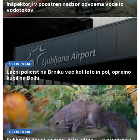
Inšpektorji v poostren nadzor odvzema vode iz
vodotokov
SLOVENIJA
Lažni policist na Brniku več kot leto in pol, opremo
kupil na Bolhi
SLOVENIJA
Peklenski dnevi za srne, ježe, ptice ...: s preprosto