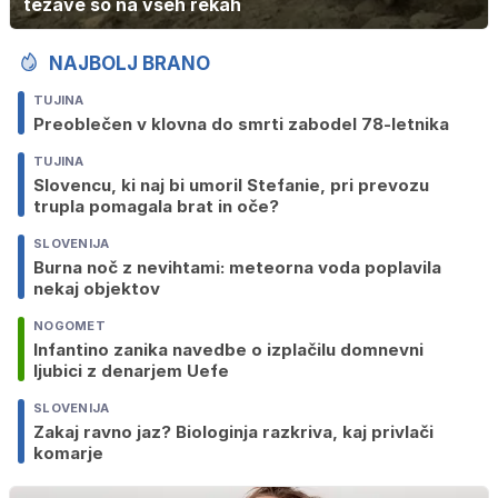
težave so na vseh rekah
NAJBOLJ BRANO
TUJINA
Preoblečen v klovna do smrti zabodel 78-letnika
TUJINA
Slovencu, ki naj bi umoril Stefanie, pri prevozu
trupla pomagala brat in oče?
SLOVENIJA
Burna noč z nevihtami: meteorna voda poplavila
nekaj objektov
NOGOMET
Infantino zanika navedbe o izplačilu domnevni
ljubici z denarjem Uefe
SLOVENIJA
Zakaj ravno jaz? Biologinja razkriva, kaj privlači
komarje