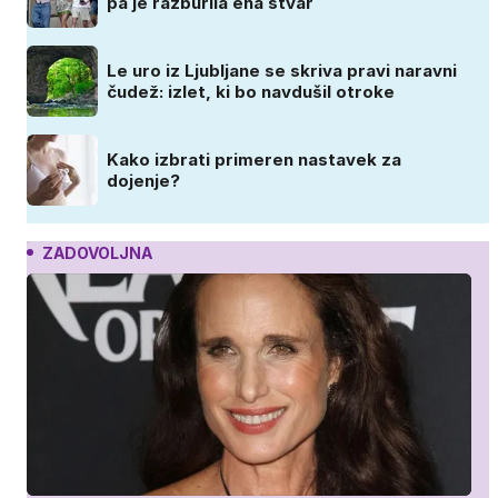
pa je razburila ena stvar
Le uro iz Ljubljane se skriva pravi naravni
čudež: izlet, ki bo navdušil otroke
Kako izbrati primeren nastavek za
dojenje?
ZADOVOLJNA