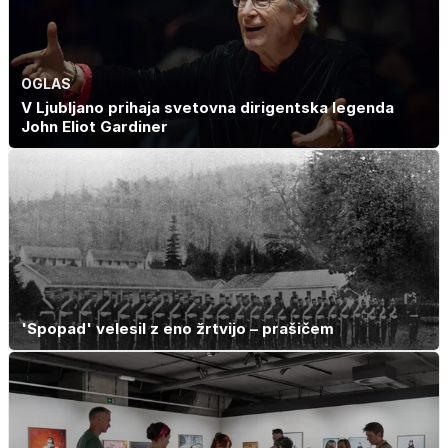
OGLAS
V Ljubljano prihaja svetovna dirigentska legenda
John Eliot Gardiner
'Spopad' velesil z eno žrtvijo – prašičem