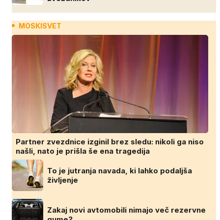
MOSKISVET
Partner zvezdnice izginil brez sledu: nikoli ga niso
našli, nato je prišla še ena tragedija
To je jutranja navada, ki lahko podaljša
življenje
Zakaj novi avtomobili nimajo več rezervne
gume?