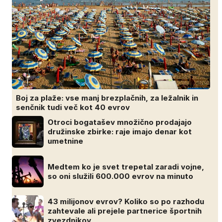
Boj za plaže: vse manj brezplačnih, za ležalnik in
senčnik tudi več kot 40 evrov
Otroci bogatašev množično prodajajo
družinske zbirke: raje imajo denar kot
umetnine
Medtem ko je svet trepetal zaradi vojne,
so oni služili 600.000 evrov na minuto
43 milijonov evrov? Koliko so po razhodu
zahtevale ali prejele partnerice športnih
zvezdnikov