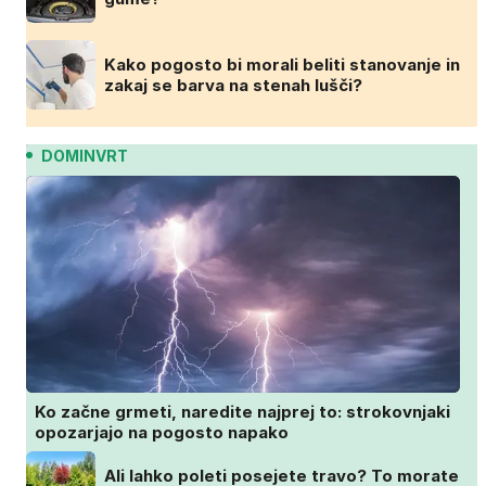
Kako pogosto bi morali beliti stanovanje in
zakaj se barva na stenah lušči?
DOMINVRT
Ko začne grmeti, naredite najprej to: strokovnjaki
opozarjajo na pogosto napako
Ali lahko poleti posejete travo? To morate