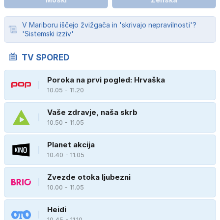
V Mariboru iščejo žvižgača in 'skrivajo nepravilnosti'?
'Sistemski izziv'
TV SPORED
Poroka na prvi pogled: Hrvaška
10.05 - 11.20
Vaše zdravje, naša skrb
10.50 - 11.05
Planet akcija
10.40 - 11.05
Zvezde otoka ljubezni
10.00 - 11.05
Heidi
10.45 - 11.10