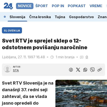
NOVICE
ŠPORT
POP IN
POPKAST
VREME
Slovenija
Črna kronika
Tujina
Gospodarstvo
Znano
SLOVENIJA
Svet RTV je sprejel sklep o 12-
odstotnem povišanju naročnine
Ljubljana, 27. 11. 1997 16.48
1 min branja
0
AVTOR:
STA
Svet RTV Slovenija je na
današnji 37. redni seji
zahteval, da se vlada
jasno opredeli do