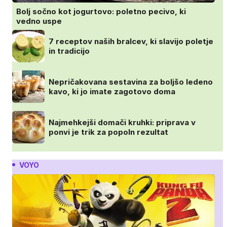
Bolj sočno kot jogurtovo: poletno pecivo, ki
vedno uspe
7 receptov naših bralcev, ki slavijo poletje
in tradicijo
Nepričakovana sestavina za boljšo ledeno
kavo, ki jo imate zagotovo doma
Najmehkejši domači kruhki: priprava v
ponvi je trik za popoln rezultat
VOYO