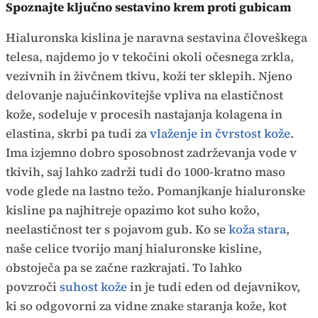
Spoznajte ključno sestavino krem proti gubicam
Hialuronska kislina je naravna sestavina človeškega
telesa, najdemo jo v tekočini okoli očesnega zrkla,
vezivnih in živčnem tkivu, koži ter sklepih. Njeno
delovanje najučinkovitejše vpliva na elastičnost
kože, sodeluje v procesih nastajanja kolagena in
elastina, skrbi pa tudi za
vlaženje in čvrstost kože
.
Ima izjemno dobro sposobnost zadrževanja vode v
tkivih, saj lahko zadrži tudi do 1000-kratno maso
vode glede na lastno težo. Pomanjkanje hialuronske
kisline pa najhitreje opazimo kot suho kožo,
neelastičnost ter s pojavom gub. Ko se
koža stara
,
naše celice tvorijo manj hialuronske kisline,
obstoječa pa se začne razkrajati. To lahko
povzroči
suhost kože
in je tudi eden od dejavnikov,
ki so odgovorni za vidne znake staranja kože, kot