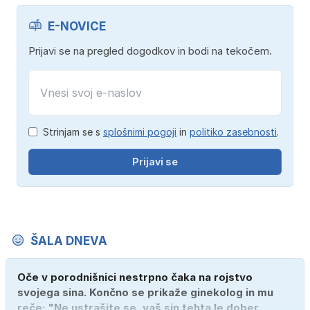
E-NOVICE
Prijavi se na pregled dogodkov in bodi na tekočem.
Strinjam se s
splošnimi pogoji
in
politiko zasebnosti
.
Prijavi se
ŠALA DNEVA
Oče v porodnišnici nestrpno čaka na rojstvo
svojega sina. Končno se prikaže ginekolog in mu
reče: "Ne ustrašite se, vaš sin tehta le dober