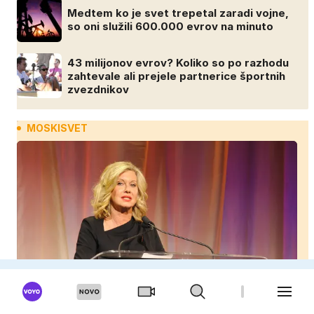
Medtem ko je svet trepetal zaradi vojne,
so oni služili 600.000 evrov na minuto
43 milijonov evrov? Koliko so po razhodu
zahtevale ali prejele partnerice športnih
zvezdnikov
MOSKISVET
Partner zvezdnice izginil brez sledu: nikoli ga niso
našli, nato je prišla še ena tragedija