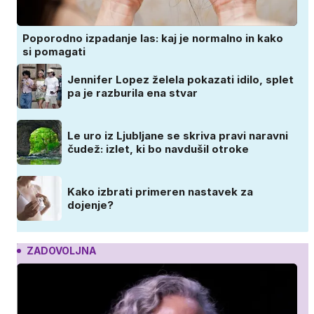
Poporodno izpadanje las: kaj je normalno in kako
si pomagati
Jennifer Lopez želela pokazati idilo, splet
pa je razburila ena stvar
Le uro iz Ljubljane se skriva pravi naravni
čudež: izlet, ki bo navdušil otroke
Kako izbrati primeren nastavek za
dojenje?
ZADOVOLJNA