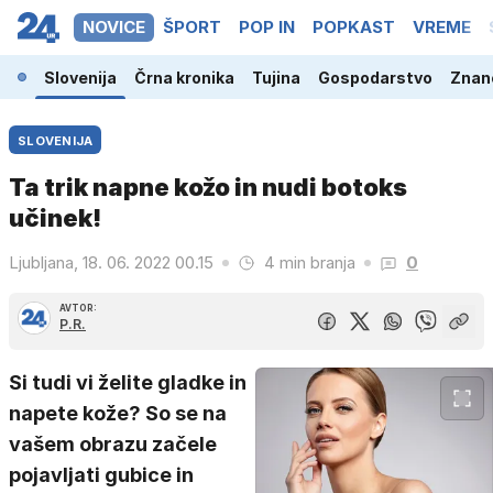
NOVICE
ŠPORT
POP IN
POPKAST
VREME
Slovenija
Črna kronika
Tujina
Gospodarstvo
Znano
SLOVENIJA
Ta trik napne kožo in nudi botoks
učinek!
Ljubljana, 18. 06. 2022 00.15
4 min branja
0
AVTOR:
P.R.
Si tudi vi želite gladke in
napete kože? So se na
vašem obrazu začele
pojavljati gubice in