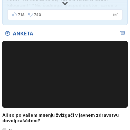
kilogram!" "Nič čudnega, gospod doktor, saj se z
ženo poznava šele tri mesece."
718
740
ANKETA
Ali so po vašem mnenju žvižgači v javnem zdravstvu
dovolj zaščiteni?