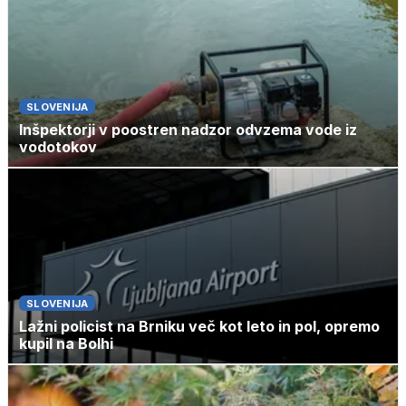
SLOVENIJA
Inšpektorji v poostren nadzor odvzema vode iz
vodotokov
SLOVENIJA
Lažni policist na Brniku več kot leto in pol, opremo
kupil na Bolhi