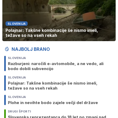
SLOVENIJA
Polajnar: Takšne kombinacije še nismo imeli,
težave so na vseh rekah
NAJBOLJ BRANO
SLOVENIJA
Razburjeni: naročili e-avtomobile, a ne vedo, ali
bodo dobili subvencijo
SLOVENIJA
Polajnar: Takšne kombinacije še nismo imeli,
težave so na vseh rekah
SLOVENIJA
Plohe in nevihte bodo zajele večji del države
DRUGI ŠPORTI
Slovenska reprezentanca do 18 let po zmagi nad