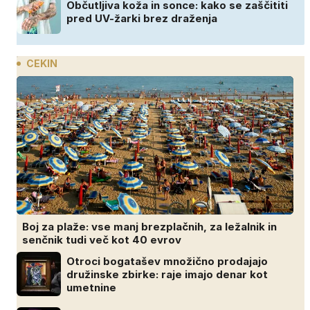
Občutljiva koža in sonce: kako se zaščititi
pred UV-žarki brez draženja
CEKIN
Boj za plaže: vse manj brezplačnih, za ležalnik in
senčnik tudi več kot 40 evrov
Otroci bogatašev množično prodajajo
družinske zbirke: raje imajo denar kot
umetnine