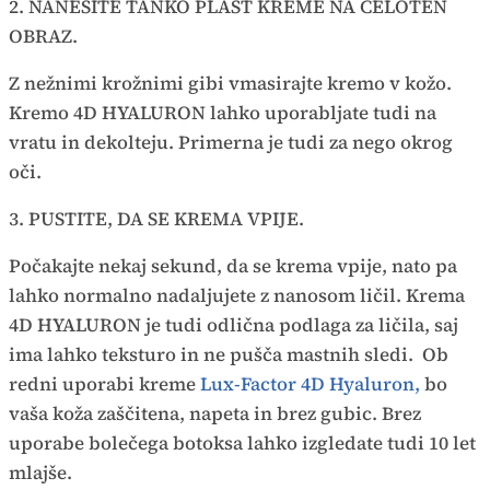
2. NANESITE TANKO PLAST KREME NA CELOTEN
OBRAZ.
Z nežnimi krožnimi gibi vmasirajte kremo v kožo.
Kremo 4D HYALURON lahko uporabljate tudi na
vratu in dekolteju. Primerna je tudi za nego okrog
oči.
3. PUSTITE, DA SE KREMA VPIJE.
Počakajte nekaj sekund, da se krema vpije, nato pa
lahko normalno nadaljujete z nanosom ličil. Krema
4D HYALURON je tudi odlična podlaga za ličila, saj
ima lahko teksturo in ne pušča mastnih sledi. Ob
redni uporabi kreme
Lux-Factor 4D Hyaluron,
bo
vaša koža zaščitena, napeta in brez gubic. Brez
uporabe bolečega botoksa lahko izgledate tudi 10 let
mlajše.