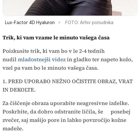
Lux-Factor 4D Hyaluron
FOTO: Arhiv ponudnika
Trik, ki vam vzame le minuto vašega časa
Poizkusite trik, ki vam bo v le 2-4 tednih
nudil
mladostnejši videz
in gladko ter napeto kožo,
vzel pa vam bo le minuto vašega časa.
1. PRED UPORABO NEŽNO OČISTITE OBRAZ, VRAT
IN DEKOLTE.
Za čiščenje obraza uporabite neagresivne izdelke.
Poskrbite, da dobro odstranite ličila, še posebej
zvečer, saj mašijo pore in lahko povzročijo kožne
madeže.