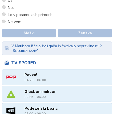
Da.
Ne.
Le v posameznih primerih.
Ne vem.
Moški
Ženska
V Mariboru iščejo žvižgača in 'skrivajo nepravilnosti'?
'Sistemski izziv'
TV SPORED
Pavza!
04.20 - 06.00
Glasbeni mikser
02.25 - 06.00
Podeželski božič
05.00 - 06.20