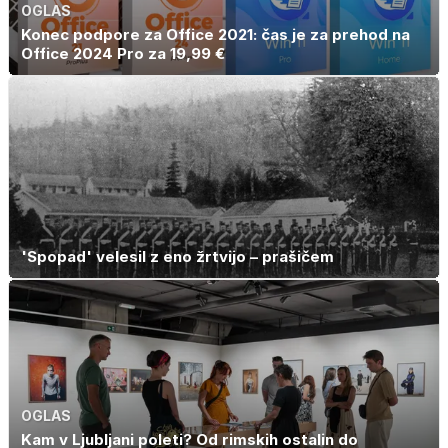
OGLAS
Konec podpore za Office 2021: čas je za prehod na
Office 2024 Pro za 19,99 €
'Spopad' velesil z eno žrtvijo – prašičem
OGLAS
Kam v Ljubljani poleti? Od rimskih ostalin do