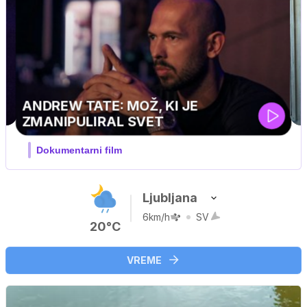
MOJ PRIJATELJ PINGVIN
Film meseca / družinski, pustolovski
Ljubljana
6km/h
SV
20°C
VREME