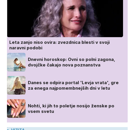
Leta zanjo niso ovira: zvezdnica blesti v svoji
naravni podobi
Dnevni horoskop: Ovni so polni zagona,
dvojčke čakajo nova poznanstva
Danes se odpira portal 'Levja vrata', gre
za enega najpomembnejših dni v letu
Nohti, ki jih to poletje nosijo ženske po
vsem svetu