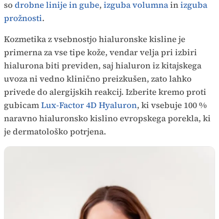
so
drobne linije in gube
,
izguba volumna
in
izguba
prožnosti
.
Kozmetika z vsebnostjo hialuronske kisline je
primerna za vse tipe kože, vendar velja pri izbiri
hialurona biti previden, saj hialuron iz kitajskega
uvoza ni vedno klinično preizkušen, zato lahko
privede do alergijskih reakcij. Izberite kremo proti
gubicam
Lux-Factor 4D Hyaluron
, ki vsebuje 100 %
naravno hialuronsko kislino evropskega porekla, ki
je dermatološko potrjena.