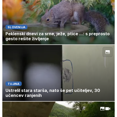
SLOVENIJA
Peklenski dnevi za srne, ježe, ptice ...: s preprosto
gesto rešite življenje
TUJINA
Ustrelil stara starša, nato še pet učiteljev, 30
učencev ranjenih