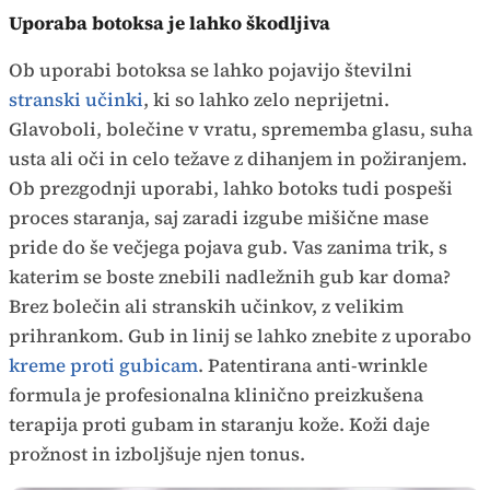
Uporaba botoksa je lahko škodljiva
Ob uporabi botoksa se lahko pojavijo številni
stranski učinki
, ki so lahko zelo neprijetni.
Glavoboli, bolečine v vratu, sprememba glasu, suha
usta ali oči in celo težave z dihanjem in požiranjem.
Ob prezgodnji uporabi, lahko botoks tudi pospeši
proces staranja, saj zaradi izgube mišične mase
pride do še večjega pojava gub. Vas zanima trik, s
katerim se boste znebili nadležnih gub kar doma?
Brez bolečin ali stranskih učinkov, z velikim
prihrankom. Gub in linij se lahko znebite z uporabo
kreme proti gubicam
. Patentirana anti-wrinkle
formula je profesionalna klinično preizkušena
terapija proti gubam in staranju kože. Koži daje
prožnost in izboljšuje njen tonus.