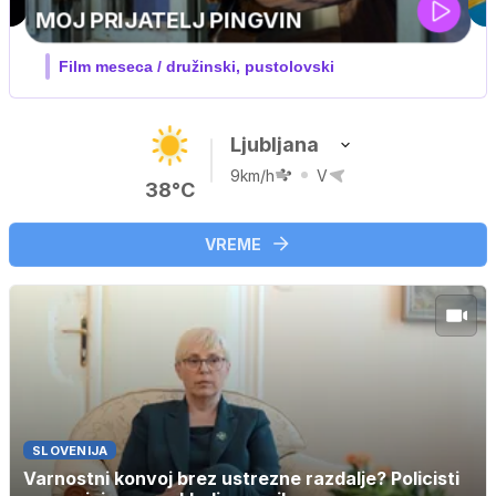
IQ 160
Nova hrvaška serija
Ljubljana
9km/h
V
38°C
VREME
SLOVENIJA
Varnostni konvoj brez ustrezne razdalje? Policisti