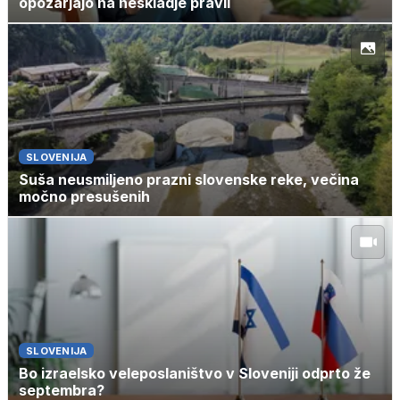
opozarjajo na neskladje pravil
SLOVENIJA
Suša neusmiljeno prazni slovenske reke, večina
močno presušenih
SLOVENIJA
Bo izraelsko veleposlaništvo v Sloveniji odprto že
septembra?