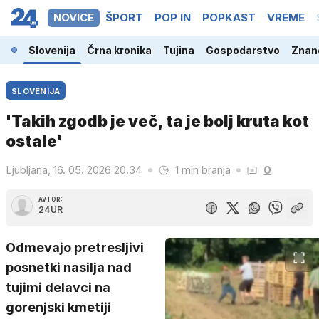
NOVICE
ŠPORT
POP IN
POPKAST
VREME
Slovenija
Črna kronika
Tujina
Gospodarstvo
Znano
SLOVENIJA
'Takih zgodb je več, ta je bolj kruta kot
ostale'
Ljubljana, 16. 05. 2026 20.34
1 min branja
0
AVTOR:
24UR
Odmevajo pretresljivi
posnetki nasilja nad
tujimi delavci na
gorenjski kmetiji