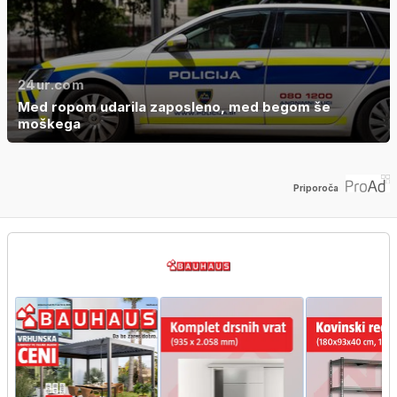
24ur.com
Med ropom udarila zaposleno, med begom še
moškega
Priporoča