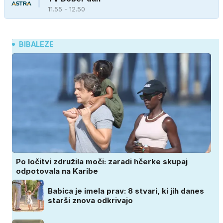
11.55 - 12.50
BIBALEZE
Po ločitvi združila moči: zaradi hčerke skupaj
odpotovala na Karibe
Babica je imela prav: 8 stvari, ki jih danes
starši znova odkrivajo