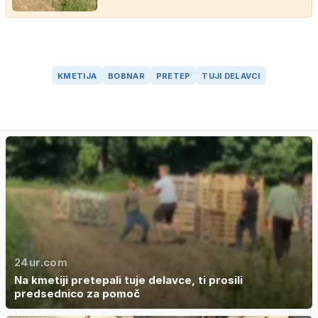
KMETIJA
BOBNAR
PRETEP
TUJI DELAVCI
24ur.com
Na kmetiji pretepali tuje delavce, ti prosili
predsednico za pomoč