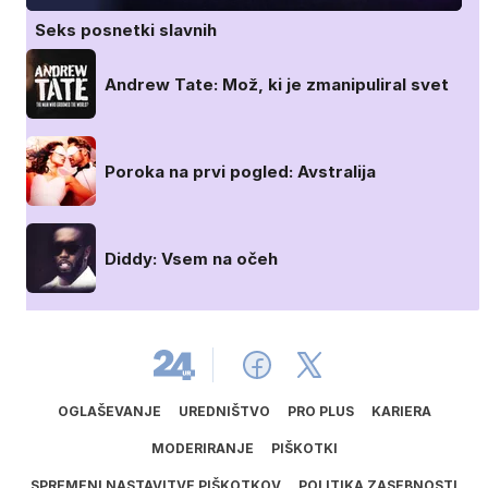
Seks posnetki slavnih
Andrew Tate: Mož, ki je zmanipuliral svet
Poroka na prvi pogled: Avstralija
Diddy: Vsem na očeh
OGLAŠEVANJE
UREDNIŠTVO
PRO PLUS
KARIERA
MODERIRANJE
PIŠKOTKI
SPREMENI NASTAVITVE PIŠKOTKOV
POLITIKA ZASEBNOSTI