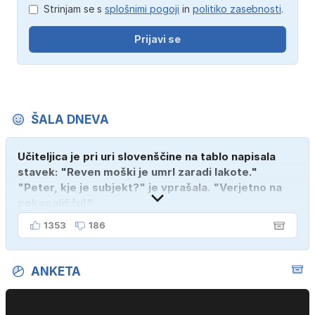
Strinjam se s
splošnimi pogoji
in
politiko zasebnosti
.
Prijavi se
ŠALA DNEVA
Učiteljica je pri uri slovenščine na tablo napisala
stavek: "Reven moški je umrl zaradi lakote."
"Peter, kje je subjekt?" je vprašala. "Verjetno na
pokopališču!"
1353
186
ANKETA