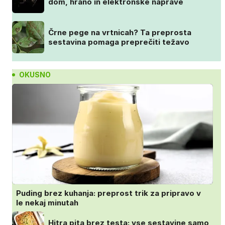
dom, hrano in elektronske naprave
Črne pege na vrtnicah? Ta preprosta
sestavina pomaga preprečiti težavo
OKUSNO
Puding brez kuhanja: preprost trik za pripravo v
le nekaj minutah
Hitra pita brez testa: vse sestavine samo