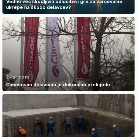
Vedno več škodljivih odločitev: gre za varčevalne
ukrepe na škodo delavcev?
24ur.com
Cimosovim delavcem je dokončno prekipelo