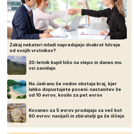
Zakaj nekateri mladi napredujejo dvakrat hitreje
od svojih vrstnikov?
20-letnik kupil hišo na slepo in danes mu
vsi zavidajo
Na Jadranu še vedno obstaja kraj, kjer
lahko dopustujete poceni: nastanitev že
od 10 evrov, kosilo za pet evrov
Kovanec za 5 evrov prodajajo za več kot
60 evrov: navijači in zbiratelji ga že iščejo