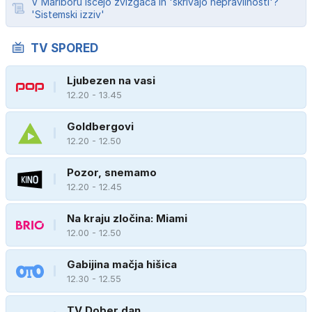
V Mariboru iščejo žvižgača in 'skrivajo nepravilnosti'?
'Sistemski izziv'
TV SPORED
Ljubezen na vasi
12.20 - 13.45
Goldbergovi
12.20 - 12.50
Pozor, snemamo
12.20 - 12.45
Na kraju zločina: Miami
12.00 - 12.50
Gabijina mačja hišica
12.30 - 12.55
TV Dober dan