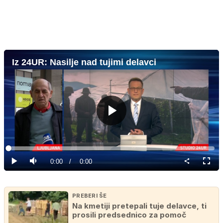
Iz 24UR: Nasilje nad tujimi delavci
Predvajaj
Loaded
:
0%
Current
0:00
/
Duration
0:00
Predvajaj
Tiho
Celoz
način
Time
PREBERI ŠE
Na kmetiji pretepali tuje delavce, ti
prosili predsednico za pomoč