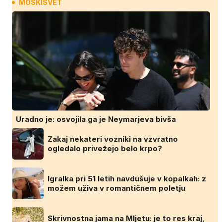
MOSKISVET
Uradno je: osvojila ga je Neymarjeva bivša
Zakaj nekateri vozniki na vzvratno
ogledalo privežejo belo krpo?
Igralka pri 51 letih navdušuje v kopalkah: z
možem uživa v romantičnem poletju
Skrivnostna jama na Mljetu: je to res kraj,