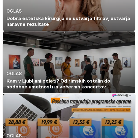
OGLAS
Dobra estetska kirurgija ne ustvarja filtrov, ustvarja
naravne rezultate
OGLAS
Kam v Ljubljani poleti? Od rimskih ostalin do
sodobne umetnosti in večernih koncertov
OGLAS