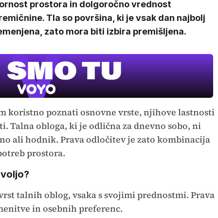
ornost prostora in dolgoročno vrednost
emičnine. Tla so površina, ki je vsak dan najbolj
menjena, zato mora biti izbira premišljena.
MOJ PRIJA
PINGVIN
om koristno poznati osnovne vrste, njihove lastnosti
i. Talna obloga, ki je odlična za dnevno sobo, ni
Film meseca /
pustolovski
no ali hodnik. Prava odločitev je zato kombinacija
potreb prostora.
 voljo?
vrst talnih oblog, vsaka s svojimi prednostmi. Prava
menitve in osebnih preferenc.