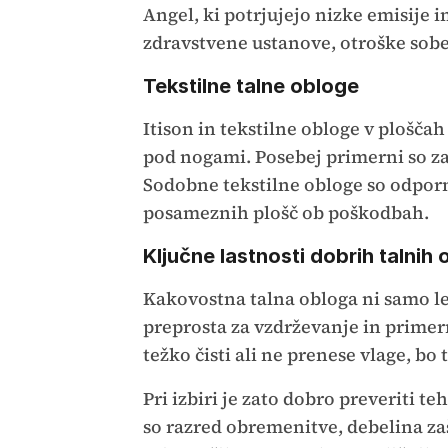
Angel, ki potrjujejo nizke emisije i
zdravstvene ustanove, otroške sobe
Tekstilne talne obloge
Itison in tekstilne obloge v plošča
pod nogami. Posebej primerni so za
Sodobne tekstilne obloge so odpor
posameznih plošč ob poškodbah.
Ključne lastnosti dobrih talnih 
Kakovostna talna obloga ni samo l
preprosta za vzdrževanje in primern
težko čisti ali ne prenese vlage, bo
Pri izbiri je zato dobro preveriti
so razred obremenitve, debelina zaš