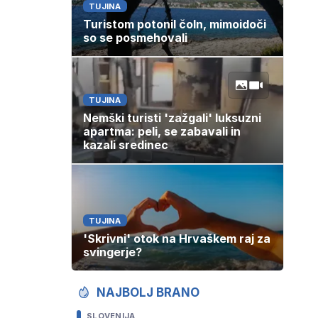
TUJINA
Turistom potonil čoln, mimoidoči
so se posmehovali
TUJINA
Nemški turisti 'zažgali' luksuzni
apartma: peli, se zabavali in
kazali sredinec
TUJINA
'Skrivni' otok na Hrvaškem raj za
svingerje?
NAJBOLJ BRANO
SLOVENIJA