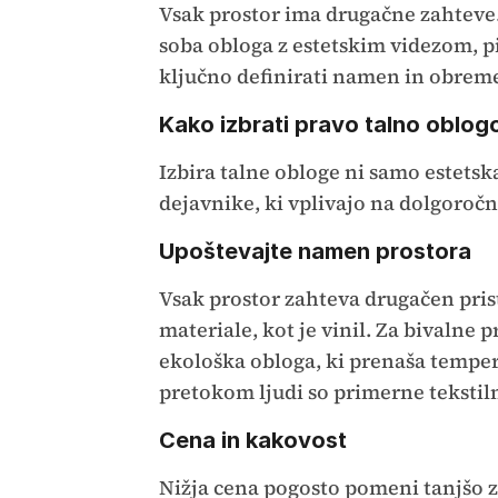
Vsak prostor ima drugačne zahteve
soba obloga z estetskim videzom, p
ključno definirati namen in obreme
Kako izbrati pravo talno oblog
Izbira talne obloge ni samo estetska
dejavnike, ki vplivajo na dolgoroč
Upoštevajte namen prostora
Vsak prostor zahteva drugačen pris
materiale, kot je vinil. Za bivalne 
ekološka obloga, ki prenaša tempe
pretokom ljudi so primerne tekstiln
Cena in kakovost
Nižja cena pogosto pomeni tanjšo za