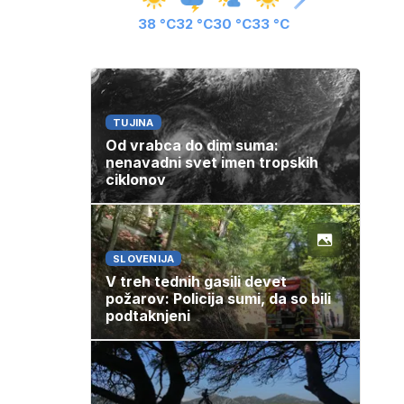
38 °C
32 °C
30 °C
33 °C
TUJINA
Od vrabca do dim suma:
nenavadni svet imen tropskih
ciklonov
SLOVENIJA
V treh tednih gasili devet
požarov: Policija sumi, da so bili
podtaknjeni