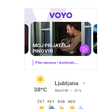
UEFA
TELJ
SUPERPOKAL
 družinski,
V živo na VOYO: sreda ob 20.30
…
Ljubljana
38°C
9km/h
JV
ČET
PET
SOB
NED