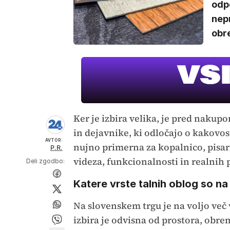
odp
nepr
obre
Ker je izbira velika, je pred nakup
in dejavnike, ki odločajo o kakovost
AVTOR:
nujno primerna za kopalnico, pisar
P.R.
videza, funkcionalnosti in realnih 
Deli zgodbo:
Katere vrste talnih oblog so na
Na slovenskem trgu je na voljo več 
izbira je odvisna od prostora, obre