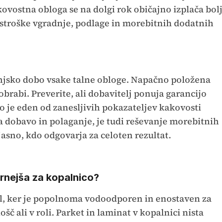
ovostna obloga se na dolgi rok običajno izplača bolj
i stroške vgradnje, podlage in morebitnih dodatnih
enjsko dobo vsake talne obloge. Napačno položena
obrabi. Preverite, ali dobavitelj ponuja garancijo
o je eden od zanesljivih pokazateljev kakovosti
za dobavo in polaganje, je tudi reševanje morebitnih
jasno, kdo odgovarja za celoten rezultat.
ernejša za kopalnico?
il, ker je popolnoma vodoodporen in enostaven za
šč ali v roli. Parket in laminat v kopalnici nista