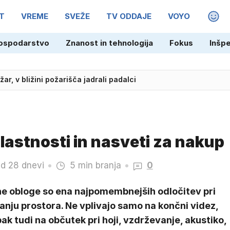
T
VREME
SVEŽE
TV ODDAJE
VOYO
MAGA
ospodarstvo
Znanost in tehnologija
Fokus
Inšp
žar, v bližini požarišča jadrali padalci
 lastnosti in nasveti za nakup
ed 28 dnevi
5 min branja
0
ne obloge so ena najpomembnejših odločitev pri
anju prostora. Ne vplivajo samo na končni videz,
k tudi na občutek pri hoji, vzdrževanje, akustiko,