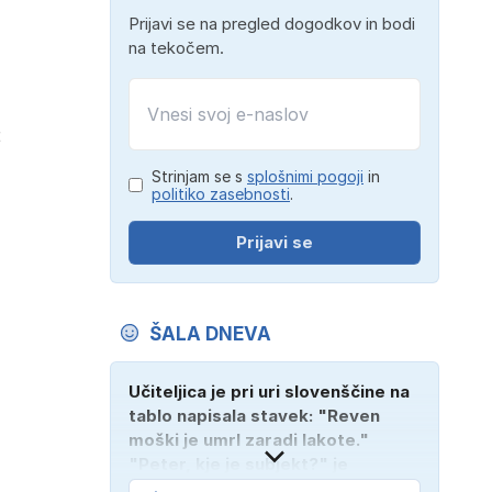
Prijavi se na pregled dogodkov in bodi
na tekočem.
t
Strinjam se s
splošnimi pogoji
in
politiko zasebnosti
.
Prijavi se
ŠALA DNEVA
Učiteljica je pri uri slovenščine na
tablo napisala stavek: "Reven
moški je umrl zaradi lakote."
"Peter, kje je subjekt?" je
vprašala. "Verjetno na