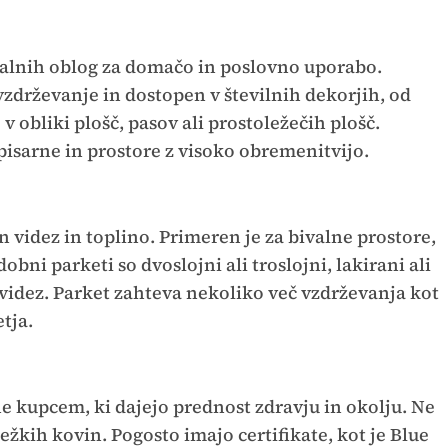
 talnih oblog za domačo in poslovno uporabo.
vzdrževanje in dostopen v številnih dekorjih, od
 v obliki plošč, pasov ali prostoležečih plošč.
pisarne in prostore z visoko obremenitvijo.
 videz in toplino. Primeren je za bivalne prostore,
obni parketi so dvoslojni ali troslojni, lakirani ali
n videz. Parket zahteva nekoliko več vzdrževanja kot
etja.
 kupcem, ki dajejo prednost zdravju in okolju. Ne
 težkih kovin. Pogosto imajo certifikate, kot je Blue