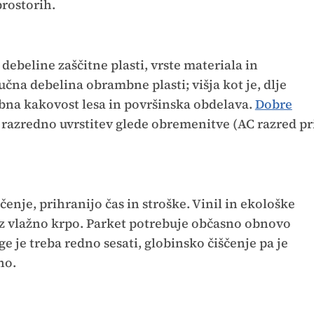
prostorih.
debeline zaščitne plasti, vrste materiala in
jučna debelina obrambne plasti; višja kot je, dlje
bna kakovost lesa in površinska obdelava.
Dobre
razredno uvrstitev glede obremenitve (AC razred pr
čenje, prihranijo čas in stroške. Vinil in ekološke
 z vlažno krpo. Parket potrebuje občasno obnovo
ge je treba redno sesati, globinsko čiščenje pa je
no.