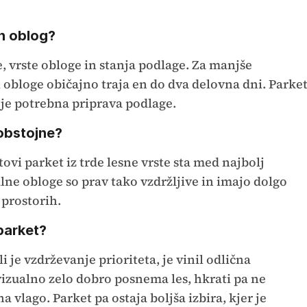
ih oblog?
, vrste obloge in stanja podlage. Za manjše
 obloge običajno traja en do dva delovna dni. Parke
e je potrebna priprava podlage.
 obstojne?
tovi parket iz trde lesne vrste sta med najbolj
ne obloge so prav tako vzdržljive in imajo dolgo
 prostorih.
 parket?
li je vzdrževanje prioriteta, je vinil odlična
vizualno zelo dobro posnema les, hkrati pa ne
 vlago. Parket pa ostaja boljša izbira, kjer je