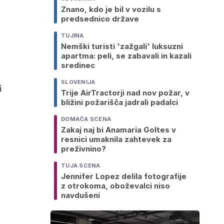
Znano, kdo je bil v vozilu s
predsednico države
TUJINA
Nemški turisti 'zažgali' luksuzni
apartma: peli, se zabavali in kazali
sredinec
SLOVENIJA
i
Trije AirTractorji nad nov požar, v
bližini požarišča jadrali padalci
DOMAČA SCENA
Zakaj naj bi Anamaria Goltes v
resnici umaknila zahtevek za
preživnino?
TUJA SCENA
Jennifer Lopez delila fotografije
z otrokoma, oboževalci niso
navdušeni