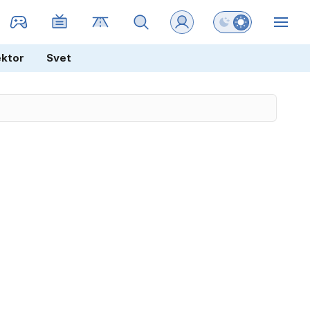
Preklopi barvni na
ZIN
ektor
Svet