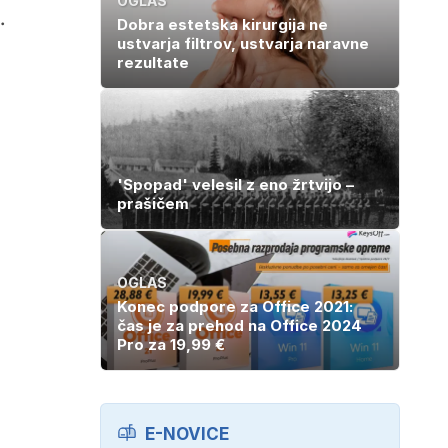
OGLAS
.
Dobra estetska kirurgija ne
ustvarja filtrov, ustvarja naravne
rezultate
'Spopad' velesil z eno žrtvijo –
prašičem
OGLAS
Konec podpore za Office 2021:
čas je za prehod na Office 2024
Pro za 19,99 €
E-NOVICE