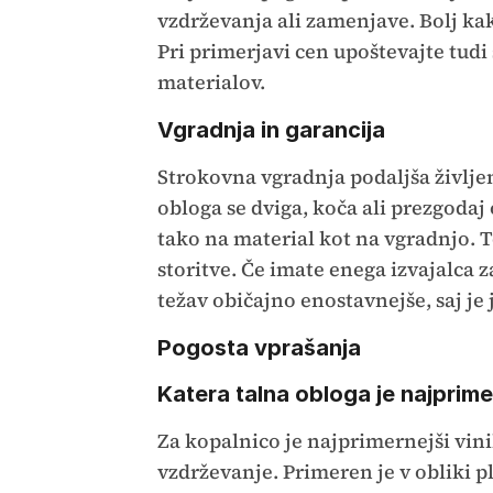
vzdrževanja ali zamenjave. Bolj kak
Pri primerjavi cen upoštevajte tud
materialov.
Vgradnja in garancija
Strokovna vgradnja podaljša življ
obloga se dviga, koča ali prezgodaj 
tako na material kot na vgradnjo. T
storitve. Če imate enega izvajalca 
težav običajno enostavnejše, saj je 
Pogosta vprašanja
Katera talna obloga je najprim
Za kopalnico je najprimernejši vin
vzdrževanje. Primeren je v obliki plo