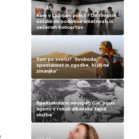
OGLAS
Kam v Ljubljani poleti? Od rimskih
ostalin do sodobne umetnosti in
večernih koncertov
Sam po svetu? 'Svoboda,
spontanost in zgodbe, ki jih ne
zmanjka'
Spektakularni neuspeh Cie: pijani
agenti v rokah albanske tajne
službe
e