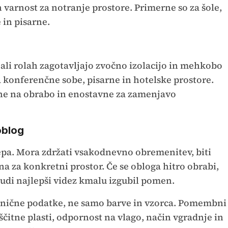
n varnost za notranje prostore. Primerne so za šole,
 in pisarne.
h ali rolah zagotavljajo zvočno izolacijo in mehkobo
 konferenčne sobe, pisarne in hotelske prostore.
ne na obrabo in enostavne za zamenjavo
oblog
epa. Mora zdržati vsakodnevno obremenitev, biti
a za konkretni prostor. Če se obloga hitro obrabi,
 tudi najlepši videz kmalu izgubil pomen.
 tehnične podatke, ne samo barve in vzorca. Pomembni
čitne plasti, odpornost na vlago, način vgradnje in