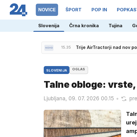
NOVICE
ŠPORT
POP IN
POPKAS
Slovenija
Črna kronika
Tujina
G
15.35
Trije AirTractorji nad nov po
OGLAS
SLOVENIJA
Talne obloge: vrste,
Ljubljana, 09. 07. 2026 00.15
pr
Tal
urej
ampa