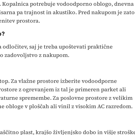
. Kopalnica potrebuje vodoodporno oblogo, dnevna
isarna pa trajnost in akustiko. Pred nakupom je zato
nitev prostora.
o?
 odločitev, saj je treba upoštevati praktične
no zadovoljstvo z nakupom.
top. Za vlažne prostore izberite vodoodporne
prostore z ogrevanjem iz tal je primeren parket ali
raturne spremembe. Za poslovne prostore z velikim
e obloge v ploščah ali vinil z visokim AC razredom.
ščitno plast, krajšo življenjsko dobo in višje strošk