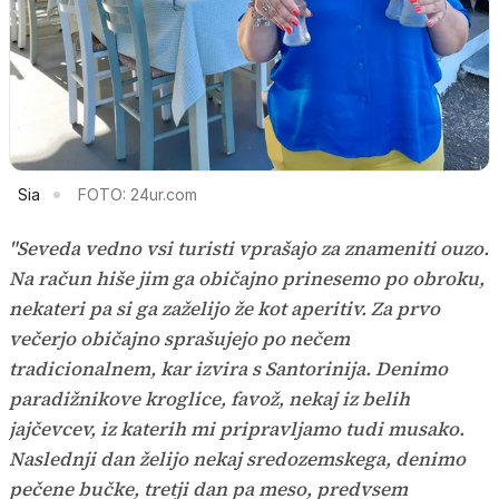
Sia
FOTO: 24ur.com
"Seveda vedno vsi turisti vprašajo za znameniti ouzo.
Na račun hiše jim ga običajno prinesemo po obroku,
nekateri pa si ga zaželijo že kot aperitiv. Za prvo
večerjo običajno sprašujejo po nečem
tradicionalnem, kar izvira s Santorinija. Denimo
paradižnikove kroglice, favož, nekaj iz belih
jajčevcev, iz katerih mi pripravljamo tudi musako.
Naslednji dan želijo nekaj sredozemskega, denimo
pečene bučke, tretji dan pa meso, predvsem