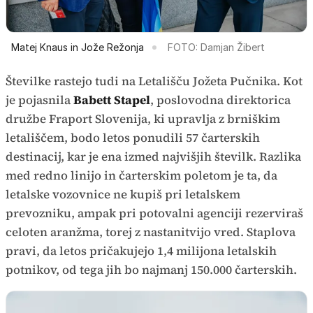
Matej Knaus in Jože Režonja
FOTO: Damjan Žibert
Številke rastejo tudi na Letališču Jožeta Pučnika. Kot
je pojasnila
Babett Stapel
, poslovodna direktorica
družbe Fraport Slovenija, ki upravlja z brniškim
letališčem, bodo letos ponudili 57 čarterskih
destinacij, kar je ena izmed najvišjih številk. Razlika
med redno linijo in čarterskim poletom je ta, da
letalske vozovnice ne kupiš pri letalskem
prevozniku, ampak pri potovalni agenciji rezerviraš
celoten aranžma, torej z nastanitvijo vred. Staplova
pravi, da letos pričakujejo 1,4 milijona letalskih
potnikov, od tega jih bo najmanj 150.000 čarterskih.