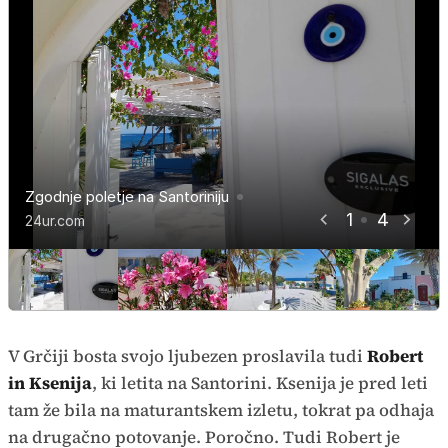
Zgodnje poletje na Santoriniju
Zgodnje poletje na Santoriniju
Zgodnje poletje na Santoriniju
Zgodnje poletje na Santoriniju
1
4
24ur.com
24ur.com
24ur.com
24ur.com
V Grčiji bosta svojo ljubezen proslavila tudi
Robert
in Ksenija
, ki letita na Santorini. Ksenija je pred leti
tam že bila na maturantskem izletu, tokrat pa odhaja
na drugačno potovanje. Poročno. Tudi Robert je