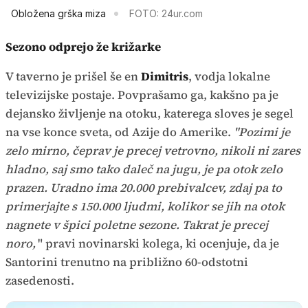
Obložena grška miza
FOTO: 24ur.com
Sezono odprejo že križarke
V taverno je prišel
še en
Dimitris
, vodja lokalne
televizijske postaje. Povprašamo ga, kakšno pa je
dejansko življenje na otoku, katerega sloves je segel
na vse konce sveta, od Azije do Amerike.
"Pozimi je
zelo mirno, čeprav je precej vetrovno, nikoli ni zares
hladno, saj smo tako daleč na jugu, je pa otok zelo
prazen. Uradno ima 20.000 prebivalcev, zdaj pa to
primerjajte s 150.000 ljudmi, kolikor se jih na otok
nagnete v špici poletne sezone. Takrat je precej
noro,
" pravi novinarski kolega, ki ocenjuje, da je
Santorini trenutno na približno 60-odstotni
zasedenosti.