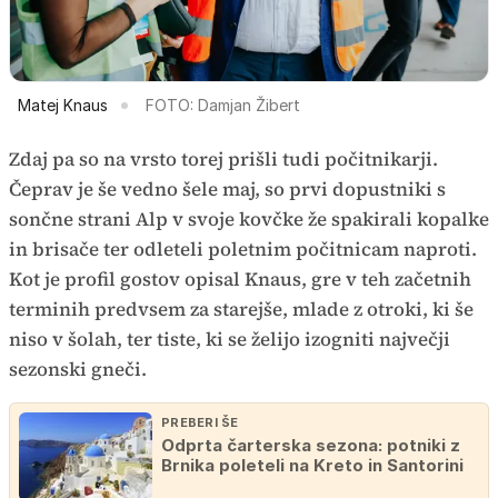
Matej Knaus
FOTO: Damjan Žibert
Zdaj pa so na vrsto torej prišli tudi počitnikarji.
Čeprav je še vedno šele maj, so prvi dopustniki s
sončne strani Alp v svoje kovčke že spakirali kopalke
in brisače ter odleteli poletnim počitnicam naproti.
Kot je profil gostov opisal Knaus, gre v teh začetnih
terminih predvsem za starejše, mlade z otroki, ki še
niso v šolah, ter tiste, ki se želijo izogniti največji
sezonski gneči.
PREBERI ŠE
Odprta čarterska sezona: potniki z
Brnika poleteli na Kreto in Santorini