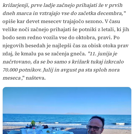
križarjenji, prve ladje začnejo prihajati že v prvih
dneh marca in vztrajajo vse do začetka decembra,
"
opiše kar devet mesecev trajajočo sezono. V času
velike noči začnejo prihajati še potniki z letali, ki jih
bodo sem redno vozila vse do oktobra, pravi. Po
njegovih besedah je najlepši čas za obisk otoka prav
zdaj, že kmalu pa se začenja gneča.
"11. junija je
načrtovano, da se bo samo s križark tukaj izkrcalo
70.000 potnikov. Julij in avgust pa sta sploh nora
meseca
," našteva.