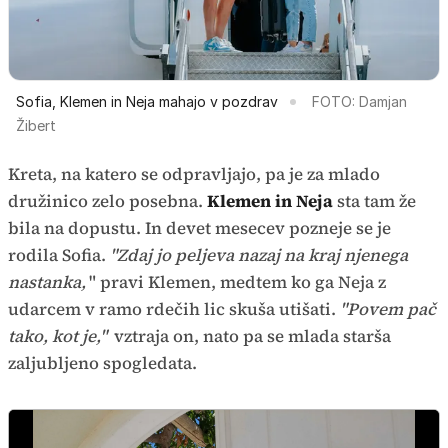
Sofia, Klemen in Neja mahajo v pozdrav
FOTO: Damjan
Žibert
Kreta, na katero se odpravljajo, pa je za mlado
družinico zelo posebna.
Klemen in Neja
sta tam že
bila na dopustu. In devet mesecev pozneje se je
rodila Sofia.
"Zdaj jo peljeva nazaj na kraj njenega
nastanka,
" pravi Klemen, medtem ko ga Neja z
udarcem v ramo rdečih lic skuša utišati.
"Povem pač
tako, kot je,"
vztraja on, nato pa se mlada starša
zaljubljeno spogledata.