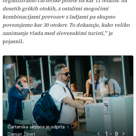
organiziramo čarterske polete na kar 11 letališč na
desetih grških otokih, z ostalimi mogočimi
kombinacijami prevozov z ladjami pa skupno
povezujemo kar 30 otokov. To dokazuje, kako veliko
zanimanje vlada med slovenskimi turisti,"
je
pojasnil.
Čarterska sezona je odprta
Čarterska sezona je odprta
Čarterska sezona je odprta
Čarterska sezona je odprta
Čarterska sezona je odprta
Čarterska sezona je odprta
Čarterska sezona je odprta
Čarterska sezona je odprta
Čarterska sezona je odprta
1
9
Damjan Žibert
Damjan Žibert
Damjan Žibert
Damjan Žibert
Damjan Žibert
Damjan Žibert
Damjan Žibert
Damjan Žibert
Damjan Žibert