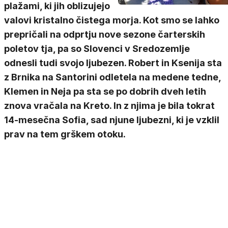
plažami, ki jih oblizujejo
valovi kristalno čistega morja. Kot smo se lahko
prepričali na odprtju nove sezone čarterskih
poletov tja, pa so Slovenci v Sredozemlje
odnesli tudi svojo ljubezen. Robert in Ksenija sta
z Brnika na Santorini odletela na medene tedne,
Klemen in Neja pa sta se po dobrih dveh letih
znova vračala na Kreto. In z njima je bila tokrat
14-mesečna Sofia, sad njune ljubezni, ki je vzklil
prav na tem grškem otoku.