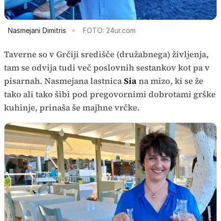
Nasmejani Dimitris
FOTO: 24ur.com
Taverne so v Grčiji središče (družabnega) življenja,
tam se odvija tudi več poslovnih sestankov kot pa v
pisarnah. Nasmejana lastnica
Sia
na mizo, ki se že
tako ali tako šibi pod pregovornimi dobrotami grške
kuhinje, prinaša še majhne vrčke.