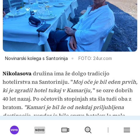
Novinarski kolega s Santorinija
FOTO: 24ur.com
Nikolasova
družina ima že dolgo tradicijo
hotelirstva na Santoriniju. "
Moj oče je bil eden prvih,
ki je zgradil hotel tukaj v Kamariju,
" se ozre dobrih
40 let nazaj. Po očetovih stopinjah sta šla tudi oba z
bratom.
"Kamari je bil že od nekdaj priljubljena
destinacija, vendar je bilo sprva hotelov le malo.
Tudi Fira je bila znana, vendar so bili tam večinoma
mali penzioni in vile. Oia pa nekoč še zdaleč ni bila