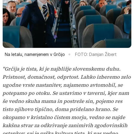
Na letalu, namenjenem v Grčijo
FOTO: Damjan Žibert
"Grčija je tista, ki je najbližje slovenskemu duhu.
Pristnost, domačnost, odprtost. Lahko izberemo zelo
ugodne vrste nastanitev, najamemo avtomobil, se
potepamo po otoku. Se ustavimo v taverni, kjer nam
še vedno skuha mama in postreže sin, pojemo res
tisto njihovo tipično, doma pridelano hrano. Se
okopamo v kristalno čistem morju, vedno se najde
kakšna stvar za odkrivanje zanimivih zgodovinskih
ostankov, saj je grška kultura tista, ki nas vedno