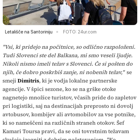
Letališče na Santoriniju
FOTO: 24ur.com
"Vsi, ki pridejo na počitnice, so odlično razpoloženi.
Tudi Slovenci ste del Balkana, mi smo veseli ljudje.
Nikoli nismo imeli težav s Slovenci. Če si pošten do
njih, če dobro poskrbiš zanje, ni nobenih težav,"
se
smeji
Dimitris
, ki je vodja lokalne partnerske
agencije. V špici sezone, ko se na grške otoke
nagnetejo množice turistov, včasih pride do zapletov
pri logistiki, saj na destinacijah preprosto ni dovolj
avtobusov, kombijev ali avtomobilov za vse potnike,
ki so nameščeni na različnih straneh otokov. Šef
Kamari Toursa pravi, da se oni tovrstnim težavam
skušajo izogniti z dobrim načrtovanjem.
"Ko