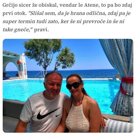
Grčijo sicer že obiskal, vendar le Atene, to pa bo zdaj
prvi otok.
"Slišal sem, da je hrana odlična, zdaj pa je
super termin tudi zato, ker še ni prevroče in še ni
take gneče,"
pravi.