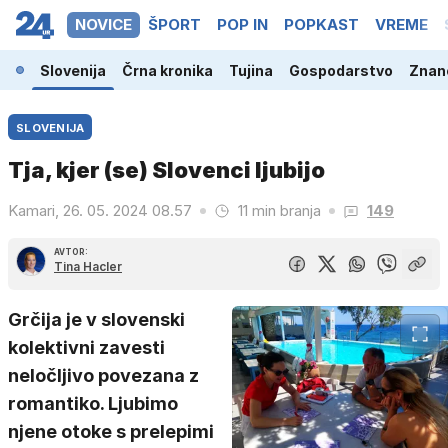
NOVICE
ŠPORT
POP IN
POPKAST
VREME
Slovenija
Črna kronika
Tujina
Gospodarstvo
Znano
SLOVENIJA
Tja, kjer (se) Slovenci ljubijo
Kamari, 26. 05. 2024 08.57
11 min branja
149
AVTOR:
Tina Hacler
Grčija je v slovenski
kolektivni zavesti
neločljivo povezana z
romantiko. Ljubimo
njene otoke s prelepimi