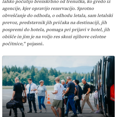
lahko počutijo brezskrbno od trenutka, ko gredo iz
agencije, kjer opravijo rezervacijo. Sprotno
obveščanje do odhoda, o odhodu letala, sam letalski
prevoz, predstavnik jih pričaka na destinaciji, jih
pospremi do hotela, pomaga pri prijavi v hotel, jih
obišče in jim je na voljo res skozi njihove celotne
počitnice,"
pojasni.
Čarterska sezona je odprta