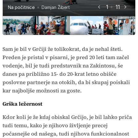
1
11
Na počitnice
Na počitnice
Na počitnice
Na počitnice
Na počitnice
Na počitnice
Na počitnice
Na počitnice
Na počitnice
Na počitnice
Damjan Žibert
Damjan Žibert
Damjan Žibert
Damjan Žibert
Damjan Žibert
Damjan Žibert
Damjan Žibert
Damjan Žibert
Damjan Žibert
Damjan Žibert
Damjan Žibert
Sam je bil v Grčiji že tolikokrat, da je nehal šteti.
Preden je pristal v pisarni, je pred 20 leti tam začel
vodenje, bil je tudi predstavnik na Zakintosu, še
danes pa približno 15- do 20-krat letno obišče
poslovne partnerje na otokih, da bi skupaj poiskali
kar najboljše možnosti za goste.
Grška ležernost
Kdor koli je že kdaj obiskal Grčijo, je bil lahko priča
tudi temu, kako je njihovo življenje precej
počasnejše od našega, tudi njihova funkcionalnost