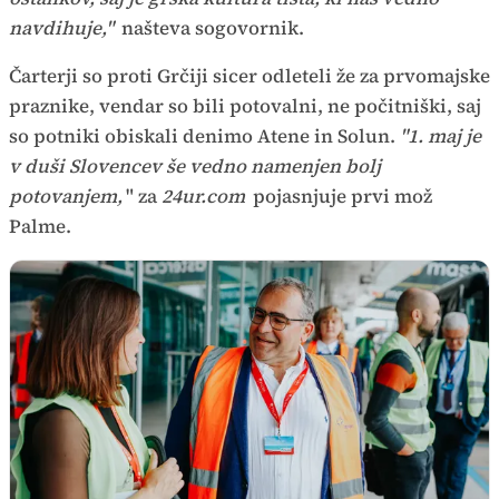
navdihuje,"
našteva sogovornik.
Čarterji so proti Grčiji sicer odleteli že za prvomajske
praznike, vendar so bili potovalni, ne počitniški, saj
so potniki obiskali denimo Atene in Solun.
"1. maj je
v duši Slovencev še vedno namenjen bolj
potovanjem,
" za
24ur.com
pojasnjuje prvi mož
Palme.