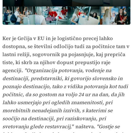
Ker je Grčija v EU in je logistično precej lahko
dostopna, se številni odločijo tudi za počitnice tam v
lastni režiji, sogovornik pa pojasnjuje, kaj prepriča
tiste, ki skrb za njihov dopust prepustijo raje
agenciji.
"Organizacija potovanja, vodenje na
destinaciji, predstavniki, ki govorijo slovensko in
poznajo destinacijo, tako z vidika potovanja kot tudi
počitnic, da so gostom na voljo 24 ur na dan, da jih
lahko usmerjajo pri ogledih znamenitosti, pri
morebitnih nenadejanih izzivih, s katerimi se
soočijo na destinaciji, pri raziskovanju, pri
svetovanju glede restavracij,"
našteva.
"Gostje se