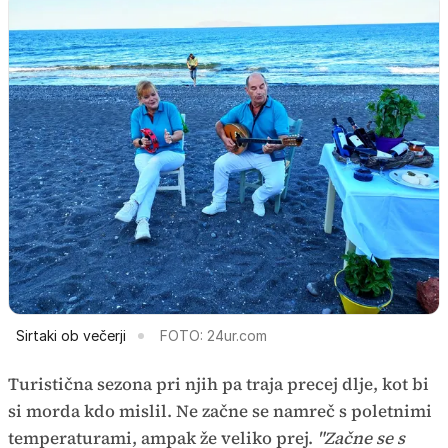
Sirtaki ob večerji
FOTO: 24ur.com
Turistična sezona pri njih pa traja precej dlje, kot bi
si morda kdo mislil. Ne začne se namreč s poletnimi
temperaturami, ampak že veliko prej.
"Začne se s