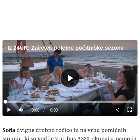
Iz 24UR: Začetek poletne počitniške sezone
Predvajaj
Loaded
:
0%
Current
0:00
/
Duration
0:00
Predvajaj
Tiho
Celoz
način
Time
Sofia
dvigne drobno ročico in na vrhu pomičnih
stopnic, ki so vodile v airbus A320, skupaj z mamo in