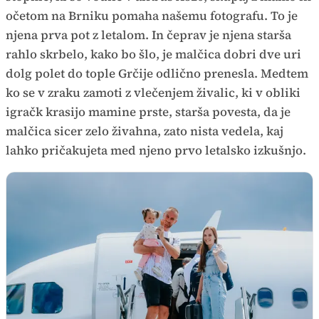
očetom na Brniku pomaha našemu fotografu. To je
njena prva pot z letalom. In čeprav je njena starša
rahlo skrbelo, kako bo šlo, je malčica dobri dve uri
dolg polet do tople Grčije odlično prenesla. Medtem
ko se v zraku zamoti z vlečenjem živalic, ki v obliki
igračk krasijo mamine prste, starša povesta, da je
malčica sicer zelo živahna, zato nista vedela, kaj
lahko pričakujeta med njeno prvo letalsko izkušnjo.