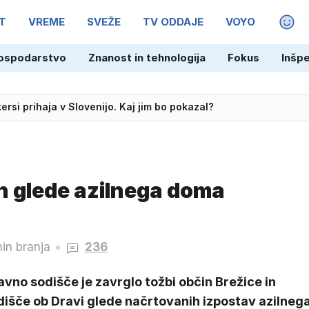
T
VREME
SVEŽE
TV ODDAJE
VOYO
MAGA
ospodarstvo
Znanost in tehnologija
Fokus
Inšp
rsi prihaja v Slovenijo. Kaj jim bo pokazal?
oškodovanih, trije v smrtni nevarnosti
n glede azilnega doma
in branja
236
vno sodišče je zavrglo tožbi občin Brežice in
dišče ob Dravi glede načrtovanih izpostav azilneg