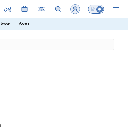
Preklopi barvni na
ZIN
ektor
Svet
a