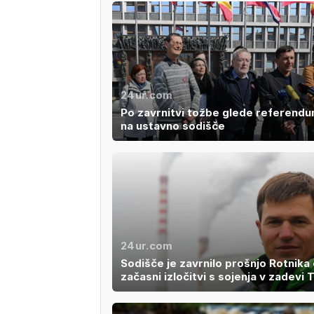
24ur.com
Po zavrnitvi tožbe glede referend
na ustavno sodišče
24ur.com
Sodišče je zavrnilo prošnjo Rotnika
začasni izločitvi s sojenja v zadevi 