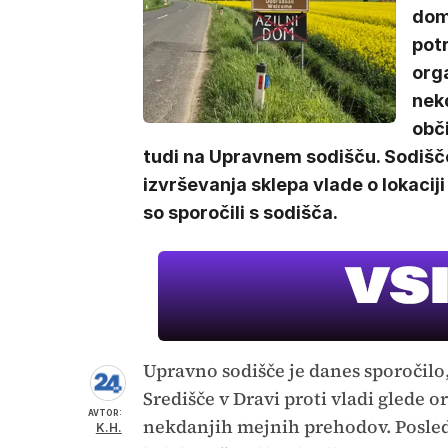
doma
pot
org
nek
obči
tudi na Upravnem sodišču. Sodišče
izvrševanja sklepa vlade o lokacij
so sporočili s sodišča.
Upravno sodišče je danes sporočilo,
Središče v Dravi proti vladi glede 
AVTOR:
nekdanjih mejnih prehodov. Posledi
K.H.