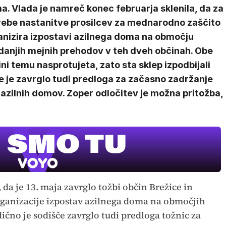
. Vlada je namreč konec februarja sklenila, da za
rebe nastanitve prosilcev za mednarodno zaščito
anizira izpostavi azilnega doma na območju
danjih mejnih prehodov v teh dveh občinah. Obe
ni temu nasprotujeta, zato sta sklep izpodbijali
 je zavrglo tudi predloga za začasno zadržanje
i azilnih domov. Zoper odločitev je možna pritožba,
 da je 13. maja zavrglo tožbi občin Brežice in
organizacije izpostav azilnega doma na območjih
čno je sodišče zavrglo tudi predloga tožnic za