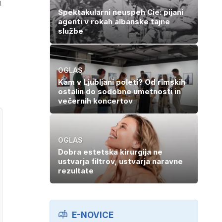
i
Spektakularni neuspeh Cie: pijani
agenti v rokah albanske tajne
službe
OGLAS
Kam v Ljubljani poleti? Od rimskih
ostalin do sodobne umetnosti in
večernih koncertov
OGLAS
Dobra estetska kirurgija ne
ustvarja filtrov, ustvarja naravne
rezultate
E-NOVICE