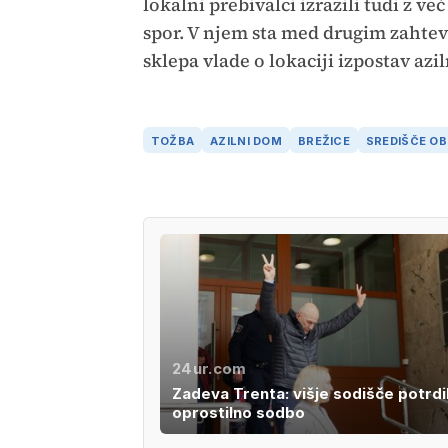
lokalni prebivalci izrazili tudi z ve
spor. V njem sta med drugim zahtev
sklepa vlade o lokaciji izpostav az
TOŽBA
AZILNI DOM
BREŽICE
SREDIŠČE OB
24ur.com
Zadeva Trenta: višje sodišče potrdi
oprostilno sodbo