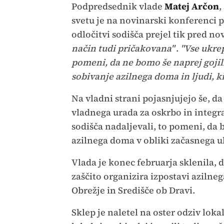
Podpredsednik vlade
Matej Arčon
,
svetu je na novinarski konferenci po
odločitvi sodišča prejel tik pred n
način tudi pričakovana"
.
"Vse ukrep
pomeni, da ne bomo še naprej gojili 
sobivanje azilnega doma in ljudi, k
Na vladni strani pojasnjujejo še, da
vladnega urada za oskrbo in integra
sodišča nadaljevali, to pomeni, da
azilnega doma v obliki začasnega uk
Vlada je konec februarja sklenila,
zaščito organizira izpostavi azil
Obrežje in Središče ob Dravi.
Sklep je naletel na oster odziv lok