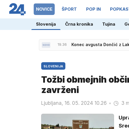
NOVICE
ŠPORT
POP IN
POPKAS
Slovenija
Črna kronika
Tujina
G
19.36
Konec avgusta Dončić z Lake
18.42
Huda nesreča tramvaja: 25 p
SLOVENIJA
Tožbi obmejnih obči
zavrženi
Ljubljana, 16. 05. 2024 10.26
3 m
Upra
Sre