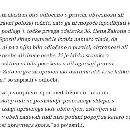
m zlasti ni bilo odločeno o pravici, obveznosti ali
ravni položaj tožnic, zato ga ni mogoče izpodbijati v
 podlagi 4. točke prvega odstavka 36. člena Zakona 
Sporni sklep namreč le izraža namero vlade, da
ni pa z njim bilo odločeno o pravici, obveznosti ali
osebe ali druge osebe, ki je lahko stranka v
m aktom ni bilo poseženo v nikogaršnji pravni
c. Zato ne gre za upravni akt oziroma akt, ki se lahko
u,"
so zapisali v odločbi.
e za javnopravni spor med državo in lokalno
sklep tudi ne predstavlja procesnega sklepa, s
 izdaji upravnega akta obnovljen, ustavljen ali
v obeh zadevah tudi niso podani pogoji za katero o
st upravnega spora,"
so pojasnili.