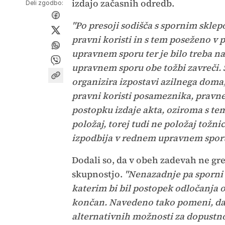
izdajo začasnih odredb.
Deli zgodbo:
"Po presoji sodišča s spornim sklepo
pravni koristi in s tem poseženo v p
upravnem sporu ter je bilo treba na
upravnem sporu obe tožbi zavreči. 
organizira izpostavi azilnega doma, 
pravni koristi posameznika, pravne 
postopku izdaje akta, oziroma s te
položaj, torej tudi ne položaj tožni
izpodbija v rednem upravnem spor
Dodali so, da v obeh zadevah ne gr
skupnostjo.
"Nenazadnje pa sporni 
katerim bi bil postopek odločanja o
končan. Navedeno tako pomeni, da 
alternativnih možnosti za dopustno