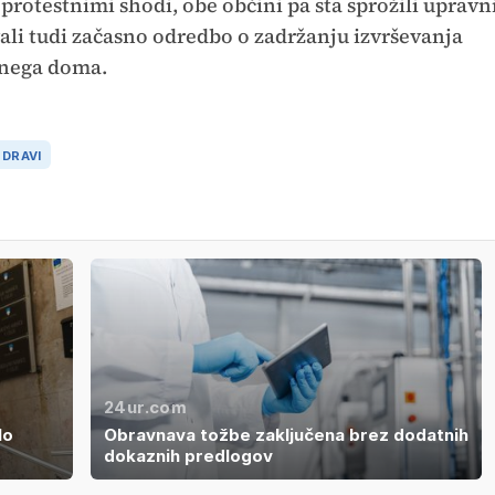
č protestnimi shodi, obe občini pa sta sprožili upravn
ali tudi začasno odredbo o zadržanju izvrševanja
ilnega doma.
 DRAVI
24ur.com
lo
Obravnava tožbe zaključena brez dodatnih
dokaznih predlogov