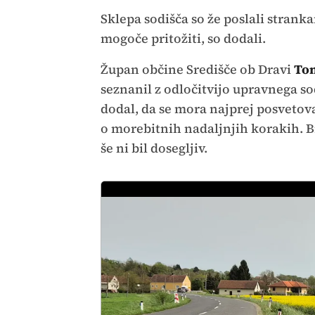
Sklepa sodišča so že poslali strank
mogoče pritožiti, so dodali.
Župan občine Središče ob Dravi
Ton
seznanil z odločitvijo upravnega so
dodal, da se mora najprej posvetova
o morebitnih nadaljnjih korakih. 
še ni bil dosegljiv.