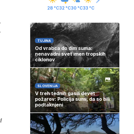
28 °C
32 °C
30 °C
33 °C
o
TUJINA
Od vrabca do dim suma:
nenavadni svet imen tropskih
ciklonov
SLOVENIJA
V treh tednih gasili devet
požarov: Policija sumi, da so bili
podtaknjeni
d