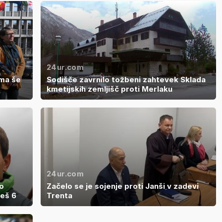
24ur.com
uma še
Sodišče zavrnilo tožbeni zahtevek Sklada
kmetijskih zemljišč proti Merlaku
24ur.com
 o
Začelo se je sojenje proti Janši v zadevi
Teš 6
Trenta