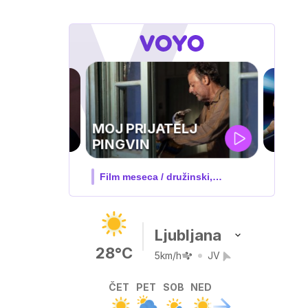
UEFA
SUPERPOKAL
V živo na VOYO: sreda ob 20.30
Ljubljana
28°C
5km/h
JV
ČET
PET
SOB
NED