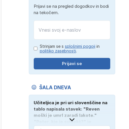
Prijavi se na pregled dogodkov in bodi
na tekočem.
Strinjam se s
splošnimi pogoji
in
politiko zasebnosti
.
Prijavi se
ŠALA DNEVA
Učiteljica je pri uri slovenščine na
tablo napisala stavek: "Reven
moški je umrl zaradi lakote."
"Peter, kje je subjekt?" je
vprašala. "Verjetno na