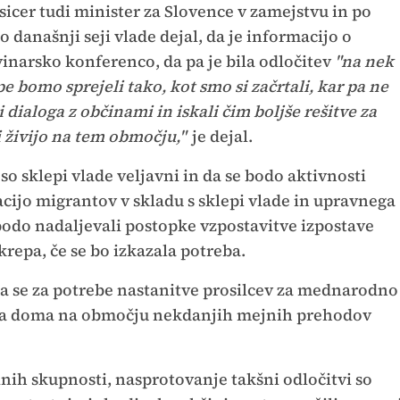
 sicer tudi minister za Slovence v zamejstvu in po
 današnji seji vlade dejal, da je informacijo o
ovinarsko konferenco, da pa je bila odločitev
"na nek
e bomo sprejeli tako, kot smo si začrtali, kar pa ne
dialoga z občinami in iskali čim boljše rešitve za
i živijo na tem območju,"
je dejal.
 so sklepi vlade veljavni in da se bodo aktivnosti
cijo migrantov v skladu s sklepi vlade in upravnega
 bodo nadaljevali postopke vzpostavitve izpostave
repa, če se bo izkazala potreba.
 da se za potrebe nastanitve prosilcev za mednarodno
nega doma na območju nekdanjih mejnih prehodov
alnih skupnosti, nasprotovanje takšni odločitvi so