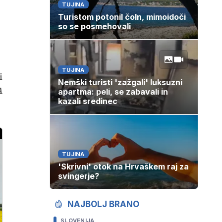
TUJINA
Turistom potonil čoln, mimoidoči
so se posmehovali
TUJINA
i
Nemški turisti 'zažgali' luksuzni
A
apartma: peli, se zabavali in
kazali sredinec
TUJINA
'Skrivni' otok na Hrvaškem raj za
svingerje?
NAJBOLJ BRANO
SLOVENIJA