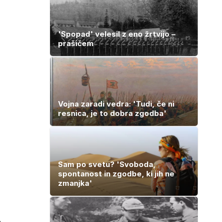
'Spopad' velesil z eno žrtvijo –
prašičem
Vojna zaradi vedra: 'Tudi, če ni
resnica, je to dobra zgodba'
Sam po svetu? 'Svoboda,
spontanost in zgodbe, ki jih ne
zmanjka'