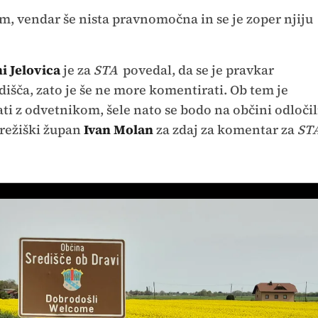
am, vendar še nista pravnomočna in se je zoper njiju
i Jelovica
je za
STA
povedal, da se je pravkar
dišča, zato je še ne more komentirati. Ob tem je
ti z odvetnikom, šele nato se bodo na občini odločil
Brežiški župan
Ivan Molan
za zdaj za komentar za
ST