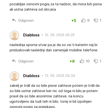
pozabljas osnovni pogoj za ta nadzor, da mora biti pisna
ali ustna zahteva od obcana
Odgovori
+5
6
1
Diabloss
13. 06. 2026 09.26
naslednja sporna stvar pa je da so vsi ti katerim naj bi
prisluskovali naslednji dan zamenjali mobilne telefone
Odgovori
+9
10
1
Diabloss
13. 06. 2026 09.34
zakelj je trdil da so bile pisne zahteve potem je trdil da
so bile ustne zahteve ker nic od tega ni bilo je potem
pravil da so bile anonimne zahteve. na koncu
ugotovljeno da tudi teh ni bilo. torej ni bil izpolnjen
osnovni pogoj za preiskavo.