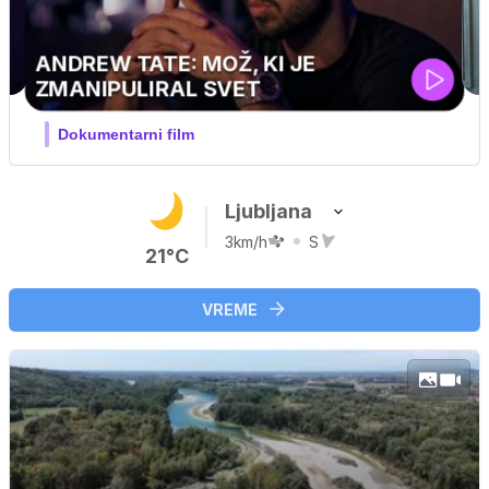
MOJ PRIJATELJ PINGVIN
Film meseca / družinski, pustolovski
Ljubljana
3km/h
S
21°C
VREME