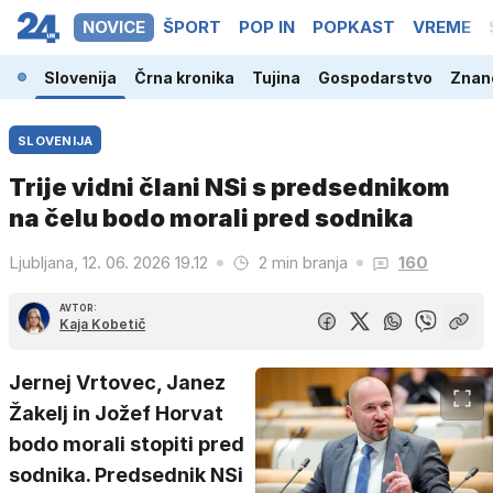
NOVICE
ŠPORT
POP IN
POPKAST
VREME
Slovenija
Črna kronika
Tujina
Gospodarstvo
Znano
SLOVENIJA
Trije vidni člani NSi s predsednikom
na čelu bodo morali pred sodnika
Ljubljana, 12. 06. 2026 19.12
2 min branja
160
AVTOR:
Kaja Kobetič
Jernej Vrtovec, Janez
Žakelj in Jožef Horvat
bodo morali stopiti pred
sodnika. Predsednik NSi