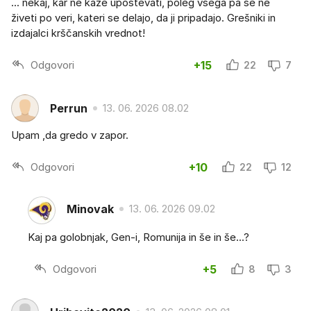
... nekaj, kar ne kaže upoštevati, poleg vsega pa še ne
živeti po veri, kateri se delajo, da ji pripadajo. Grešniki in
izdajalci krščanskih vrednot!
Odgovori
+15
22
7
Perrun
13. 06. 2026 08.02
Upam ,da gredo v zapor.
Odgovori
+10
22
12
Minovak
13. 06. 2026 09.02
Kaj pa golobnjak, Gen-i, Romunija in še in še...?
Odgovori
+5
8
3