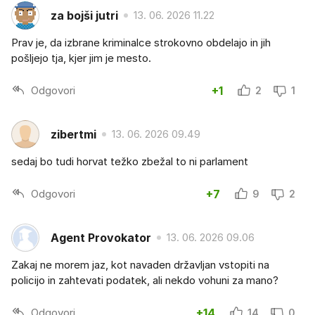
za bojši jutri
13. 06. 2026 11.22
Prav je, da izbrane kriminalce strokovno obdelajo in jih
pošljejo tja, kjer jim je mesto.
Odgovori
+1
2
1
zibertmi
13. 06. 2026 09.49
sedaj bo tudi horvat težko zbežal to ni parlament
Odgovori
+7
9
2
Agent Provokator
13. 06. 2026 09.06
Zakaj ne morem jaz, kot navaden državljan vstopiti na
policijo in zahtevati podatek, ali nekdo vohuni za mano?
Odgovori
+14
14
0