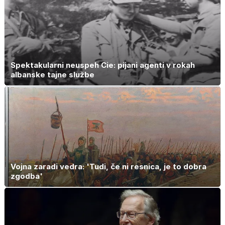
Spektakularni neuspeh Cie: pijani agenti v rokah
albanske tajne službe
Vojna zaradi vedra: 'Tudi, če ni resnica, je to dobra
zgodba'