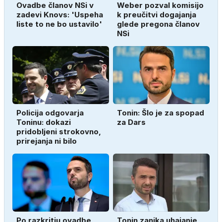
Ovadbe članov NSi v
Weber pozval komisijo
zadevi Knovs: 'Uspeha
k preučitvi dogajanja
liste to ne bo ustavilo'
glede pregona članov
NSi
Policija odgovarja
Tonin: Šlo je za spopad
Toninu: dokazi
za Dars
pridobljeni strokovno,
prirejanja ni bilo
Po razkritju ovadbe
Tonin zanika uhajanje