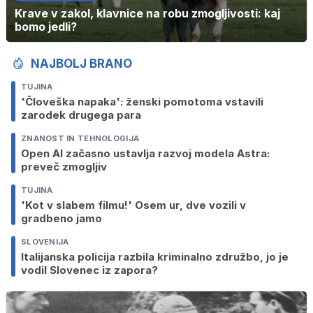
Krave v zakol, klavnice na robu zmogljivosti: kaj
bomo jedli?
NAJBOLJ BRANO
TUJINA
'Človeška napaka': ženski pomotoma vstavili
zarodek drugega para
ZNANOST IN TEHNOLOGIJA
Open AI začasno ustavlja razvoj modela Astra:
preveč zmogljiv
TUJINA
'Kot v slabem filmu!' Osem ur, dve vozili v
gradbeno jamo
SLOVENIJA
Italijanska policija razbila kriminalno združbo, jo je
vodil Slovenec iz zapora?