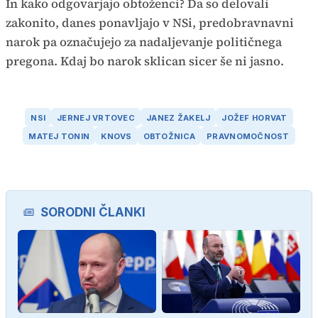
In kako odgovarjajo obtoženci? Da so delovali
zakonito, danes ponavljajo v NSi, predobravnavni
narok pa označujejo za nadaljevanje političnega
pregona. Kdaj bo narok sklican sicer še ni jasno.
NSI
JERNEJ VRTOVEC
JANEZ ŽAKELJ
JOŽEF HORVAT
MATEJ TONIN
KNOVS
OBTOŽNICA
PRAVNOMOČNOST
SORODNI ČLANKI