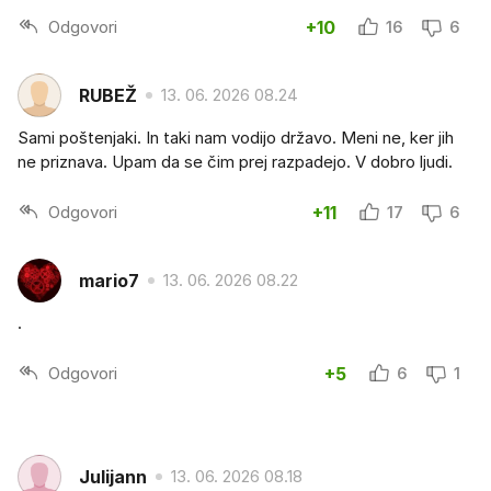
Odgovori
+10
16
6
RUBEŽ
13. 06. 2026 08.24
Sami poštenjaki. In taki nam vodijo državo. Meni ne, ker jih
ne priznava. Upam da se čim prej razpadejo. V dobro ljudi.
Odgovori
+11
17
6
mario7
13. 06. 2026 08.22
.
Odgovori
+5
6
1
Julijann
13. 06. 2026 08.18