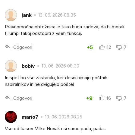
jank
13. 06. 2026 08.35
Pravnomočna obtožnica je tako huda zadeva, da bi morali
ti lumpi takoj odstopiti z vseh funkcij.
Odgovori
+5
12
7
bobiv
13. 06. 2026 08.30
In spet bo vse zastaralo, ker desni nimajo poštnih
nabiralnikov in ne dvigujejo pošte!
Odgovori
+9
16
7
mario7
13. 06. 2026 08.25
Vse od časov Milke Novak nsi samo pada, pada..