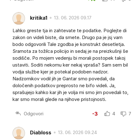
kritika1
13. 06. 2026 09.17
Lahko greste tja in zahtevate te podatke. Poglejte di
zakon on videli biste, da smete. Drugo pa je jsj vam
bodo odgovorili Tale zgodba je konstrukt desetletja.
Sramota za tožilca policijo in sedaj je na preizkušnji še
sodišče. Po mojem vedenju bi morali postopek takoj
ustaviti. Soditi nekomu ker nekaj vpraša? Sam sem bil
vodja službe kjer je potekal podoben nadzor.
Nadzornikov vodil jih je Gantar smo povedali, da
določenih podatkov preprosto ne bifo videli. Ja,
sprašujejo kahko kar jih je volja mi smo jim povedali to,
kar smo morali glede na njihove pristojnosti.
Odgovori
-3
4
7
Diabloss
13. 06. 2026 09.24