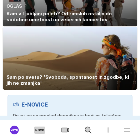
OGLAS
Kam v Ljubljani poleti? Od rimskih ostalin do
sodobne umetnosti in večernih koncertov
Sam po svetu? 'Svoboda, spontanost in zgodbe, ki
jih ne zmanjka'
E-NOVICE
Prijavi se na pregled dogodkov in bodi na tekočem.