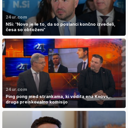
24ur.com
NSi: 'Novo je le to, da so poslanci končno izvedeli,
česa so obtoženi'
24ur.com
Ping pong med strankama, ki vodita ena Knovs,
druga preiskovalno komisijo