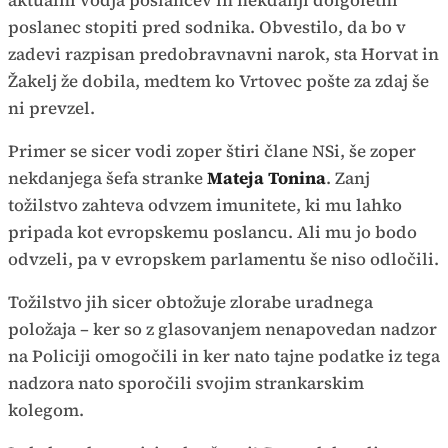
aktualni vodja poslancev in nekdanji dolgoletni
poslanec stopiti pred sodnika. Obvestilo, da bo v
zadevi razpisan predobravnavni narok, sta Horvat in
Žakelj že dobila, medtem ko Vrtovec pošte za zdaj še
ni prevzel.
Primer se sicer vodi zoper štiri člane NSi, še zoper
nekdanjega šefa stranke
Mateja Tonina
. Zanj
tožilstvo zahteva odvzem imunitete, ki mu lahko
pripada kot evropskemu poslancu. Ali mu jo bodo
odvzeli, pa v evropskem parlamentu še niso odločili.
Tožilstvo jih sicer obtožuje zlorabe uradnega
položaja – ker so z glasovanjem nenapovedan nadzor
na Policiji omogočili in ker nato tajne podatke iz tega
nadzora nato sporočili svojim strankarskim
kolegom.