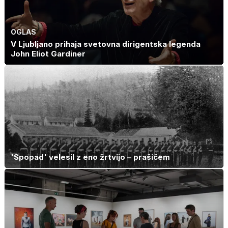
OGLAS
V Ljubljano prihaja svetovna dirigentska legenda
John Eliot Gardiner
'Spopad' velesil z eno žrtvijo – prašičem