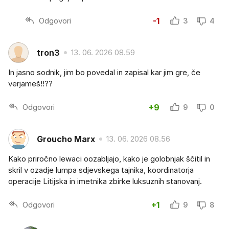
Odgovori
-1
3
4
tron3
13. 06. 2026 08.59
In jasno sodnik, jim bo povedal in zapisal kar jim gre, če
verjameš!!??
Odgovori
+9
9
0
Groucho Marx
13. 06. 2026 08.56
Kako priročno lewaci oozabljajo, kako je golobnjak ščitil in
skril v ozadje lumpa sdjevskega tajnika, koordinatorja
operacije Litijska in imetnika zbirke luksuznih stanovanj.
Odgovori
+1
9
8