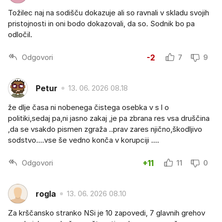
Tožilec naj na sodišču dokazuje ali so ravnali v skladu svojih
pristojnosti in oni bodo dokazovali, da so. Sodnik bo pa
odločil.
Odgovori
-2
7
9
Petur
13. 06. 2026 08.18
že dlje časa ni nobenega čistega osebka v s l o
politiki,sedaj pa,ni jasno zakaj ,je pa zbrana res vsa druščina
,da se vsakdo pismen zgraža ..prav zares njično,škodljivo
sodstvo....vse še vedno konča v korupciji ....
Odgovori
+11
11
0
rogla
13. 06. 2026 08.10
Za krščansko stranko NSi je 10 zapovedi, 7 glavnih grehov