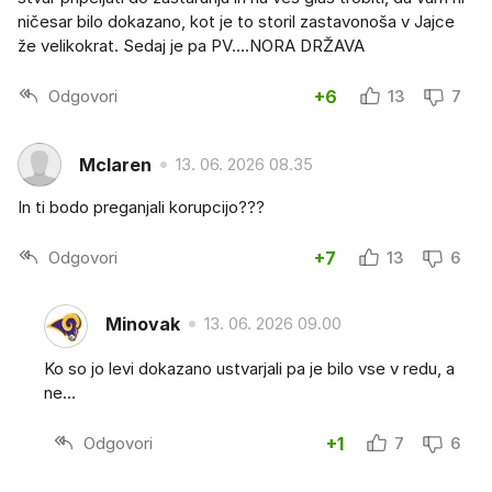
ničesar bilo dokazano, kot je to storil zastavonoša v Jajce
že velikokrat. Sedaj je pa PV….NORA DRŽAVA
Odgovori
+6
13
7
Mclaren
13. 06. 2026 08.35
In ti bodo preganjali korupcijo???
Odgovori
+7
13
6
Minovak
13. 06. 2026 09.00
Ko so jo levi dokazano ustvarjali pa je bilo vse v redu, a
ne...
Odgovori
+1
7
6