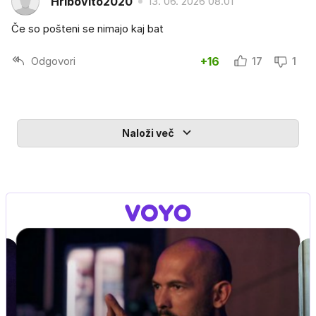
Hribovito2020
13. 06. 2026 08.01
Če so pošteni se nimajo kaj bat
Odgovori
+16
17
1
Naloži več