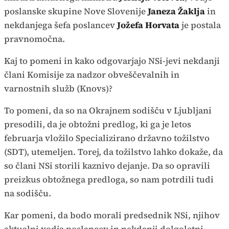
poslanske skupine Nove Slovenije
Janeza Žaklja
in
nekdanjega šefa poslancev
Jožefa Horvata
je postala
pravnomočna.
Kaj to pomeni in kako odgovarjajo NSi-jevi nekdanji
člani Komisije za nadzor obveščevalnih in
varnostnih služb (Knovs)?
To pomeni, da so na Okrajnem sodišču v Ljubljani
presodili, da je obtožni predlog, ki ga je letos
februarja vložilo Specializirano državno tožilstvo
(SDT), utemeljen. Torej, da tožilstvo lahko dokaže, da
so člani NSi storili kaznivo dejanje. Da so opravili
preizkus obtožnega predloga, so nam potrdili tudi
na sodišču.
Kar pomeni, da bodo morali predsednik NSi, njihov