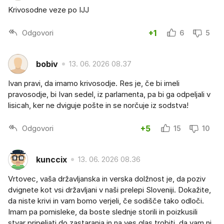
Krivosodne veze po IJJ
Odgovori
+1
6
5
bobiv
13. 06. 2026 08.37
Ivan pravi, da imamo krivosodje. Res je, če bi imeli
pravosodje, bi Ivan sedel, iz parlamenta, pa bi ga odpeljali v
lisicah, ker ne dviguje pošte in se norčuje iz sodstva!
Odgovori
+5
15
10
kunccix
13. 06. 2026 08.36
Vrtovec, vaša državljanska in verska dolžnost je, da poziv
dvignete kot vsi državljani v naši prelepi Sloveniji. Dokažite,
da niste krivi in vam bomo verjeli, če sodišče tako odloči.
Imam pa pomisleke, da boste slednje storili in poizkusili
stvar pripeljati do zastaranja in na ves glas trobiti, da vam ni