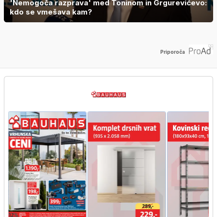
'Nemogoča razprava' med Toninom in Grgurevićevo:
kdo se vmešava kam?
Priporoča