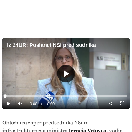
Iz 24UR: Poslanci NSi pred sodnika
Predvajaj
Loaded
:
0%
Current
0:00
/
Duration
0:00
Predvajaj
Tiho
Celoz
način
Time
Obtožnica zoper predsednika NSi in
infrastrukturnega ministra
Jerneja Vrtovca
, vodjo