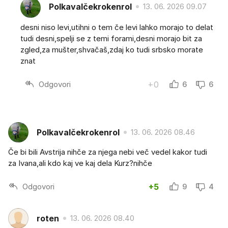
Polkavalčekrokenrol
13. 06. 2026 09.07
desni niso levi,utihni o tem če levi lahko morajo to delat
tudi desni,spelji se z temi forami,desni morajo bit za
zgled,za mušter,shvačaš,zdaj ko tudi srbsko morate
znat
Odgovori
+0
6
6
Polkavalčekrokenrol
13. 06. 2026 08.46
Če bi bili Avstrija nihče za njega nebi več vedel kakor tudi
za Ivana,ali kdo kaj ve kaj dela Kurz?nihče
Odgovori
+5
9
4
roten
13. 06. 2026 08.40