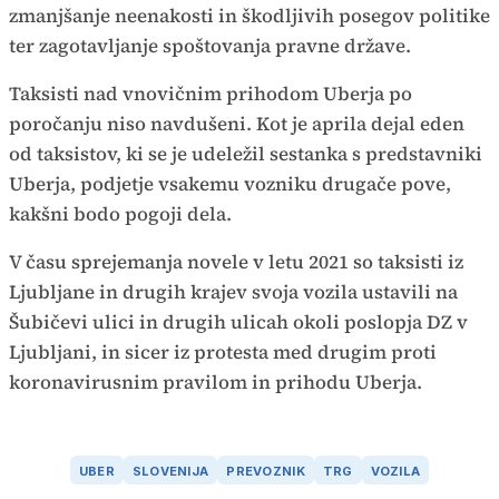
zmanjšanje neenakosti in škodljivih posegov politike
ter zagotavljanje spoštovanja pravne države.
Taksisti nad vnovičnim prihodom Uberja po
poročanju niso navdušeni. Kot je aprila dejal eden
od taksistov, ki se je udeležil sestanka s predstavniki
Uberja, podjetje vsakemu vozniku drugače pove,
kakšni bodo pogoji dela.
V času sprejemanja novele v letu 2021 so taksisti iz
Ljubljane in drugih krajev svoja vozila ustavili na
Šubičevi ulici in drugih ulicah okoli poslopja DZ v
Ljubljani, in sicer iz protesta med drugim proti
koronavirusnim pravilom in prihodu Uberja.
UBER
SLOVENIJA
PREVOZNIK
TRG
VOZILA