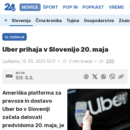
NOVICE
ŠPORT
POP IN
POPKAST
VREME
Slovenija
Črna kronika
Tujina
Gospodarstvo
Znano
SLOVENIJA
Uber prihaja v Slovenijo 20. maja
Ljubljana, 13. 05. 2025 13.17
2 min branja
220
AVTOR:
STA
D. S.
Ameriška platforma za
prevoze in dostavo
Uber bo v Sloveniji
začela delovati
predvidoma 20. maja, je