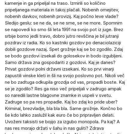
kamenje in ga pripeljal na traso. Izmirili so količino
pripeljanega materiala in takoj plačali. Nobenih omejitev,
nobenih davkov, nobenih provizij. Kaj počno leve vlade?
Sledijo geslu: se ne da, se ne sme, se ne more. Spomnim
se napovedi ko smo šli leta 1991 na svojo pot iz juge. Brez
srbije bomo jedli travo, dobro jutro revščina je bil jutranji
pozdrav iz radia. Ko so kastniki gozdov po denaciolaziciji
dobili gozdove nazaj. Spet grožnje kaj se bo zgodilo. Zdaj
se bodo gozdovi izsekali do golosekov in bodo izgubljeni.
Samo država zna gospodariti z gozdovi. Kaj je danes?
Privat gozdovi polni državni izsekani. Ko so prvi vinarji
zapustili vinske kleti in šli na svojo poslovno pot. Nikoli več
ne bo zadtuga odkupila grozdja od vas, propadli boste. Kaj
se je zgodilo? Res ga niso več pripeljali v zadrugo ampak
so naredili lastne blagovne znamke in uspeli v svetu.
Zadruge so pa res propadle. Kaj bo zdaj ko pride uber?
Kriminal, brezvladje, bla bla bla. Same grožnje. Končno bo
še kdo lahko zaslužil kak euro če bo pripravljen delati.
Uvoženi taksisti se bojijo za izgubo monopola. Pa kaj? A
nas res morajo držati v šahu in nas guliti? Zdrava