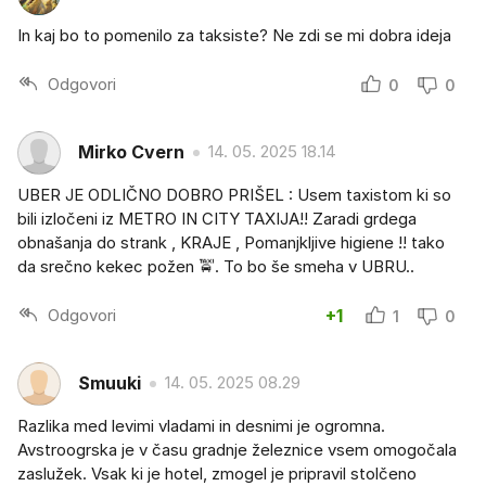
In kaj bo to pomenilo za taksiste? Ne zdi se mi dobra ideja
Odgovori
0
0
Mirko Cvern
14. 05. 2025 18.14
UBER JE ODLIČNO DOBRO PRIŠEL : Usem taxistom ki so
bili izločeni iz METRO IN CITY TAXIJA‼️ Zaradi grdega
obnašanja do strank , KRAJE , Pomanjkljive higiene ‼️ tako
da srečno kekec požen 🚖. To bo še smeha v UBRU..
Odgovori
+1
1
0
Smuuki
14. 05. 2025 08.29
Razlika med levimi vladami in desnimi je ogromna.
Avstroogrska je v času gradnje železnice vsem omogočala
zaslužek. Vsak ki je hotel, zmogel je pripravil stolčeno