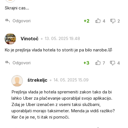
Skrajni cas...
Odgovori
+2
4
2
Vinotoč
13. 05. 2025 19.48
Ko je prejšnja vlada hotela to storiti je pa bilo narobe.🤣
Odgovori
+3
7
4
štrekeljc
14. 05. 2025 15.09
Prejšnja vlada je hotela spremeniti zakon tako da bi
lahko Uber za plačevanje uporabljal svojo aplikacijo.
Zdaj je Uber izenačen z vsemi taksi službami,
uporabljati morajo taksimeter. Menda ja vidiš razliko?
Ker če je ne, ti itak ni pomoči.