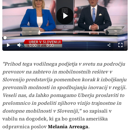
Predvajaj
Loaded
:
0%
Current
0:00
/
Duration
0:00
Predvajaj
Tiho
Celoz
način
Time
"Prihod tega vodilnega podjetja v svetu na področju
prevozov na zahtevo in mobilnostnih rešitev v
Slovenijo predstavlja pomemben korak k izboljšanju
prevoznih možnosti in spodbujanju inovacij v regiji.
Veseli nas, da lahko pomagamo Uberju proslaviti to
prelomnico in podeliti njihovo vizijo trajnostne in
dostopne mobilnosti v Sloveniji,"
so zapisali v
vabilu na dogodek, ki ga bo gostila ameriška
odpravnica poslov
Melania Arreaga
.