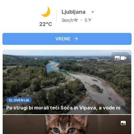
Ljubljana
3km/h
S
22°C
VREME
SLOVENIJA
Po strugi bi morali teči Soča in Vipava, a vode ni