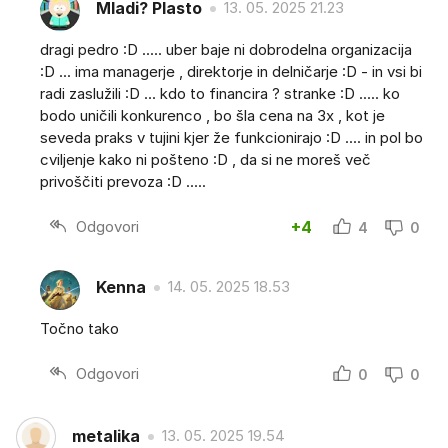
Mladi? Plasto
13. 05. 2025 21.23
dragi pedro :D ..... uber baje ni dobrodelna organizacija
:D ... ima managerje , direktorje in delničarje :D - in vsi bi
radi zaslužili :D ... kdo to financira ? stranke :D ..... ko
bodo uničili konkurenco , bo šla cena na 3x , kot je
seveda praks v tujini kjer že funkcionirajo :D .... in pol bo
cviljenje kako ni pošteno :D , da si ne moreš več
privoščiti prevoza :D .....
Odgovori
+4
4
0
Kenna
14. 05. 2025 18.53
Točno tako
Odgovori
0
0
metalika
13. 05. 2025 19.54