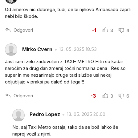
Od amerov nič dobrega, tudi, če bi njihovo Ambasado zaprli
nebi bilo škode.
Odgovori
-1
3
4
Mirko Cvern
13. 05. 2025 18.53
Jast sem zelo zadovoljen z TAXI- METRO Hitri so kadar
naročim za drug dan zmeraj točni normalna cena . Res so
super in me nezanimajo druge taxi službe usi nekaj
obljubljajo v praksi pa daleč od tega!!!
Odgovori
-3
3
6
Pedro Lopez
13. 05. 2025 20.00
No, saj Taxi Metro ostaja, tako da se boš lahko še
naprej vozil z njimi.