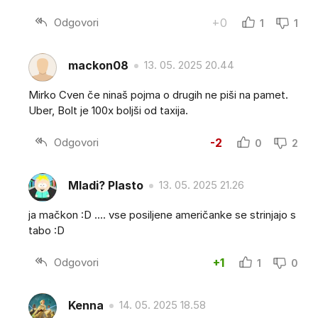
Odgovori
+0
1
1
mackon08
13. 05. 2025 20.44
Mirko Cven če ninaš pojma o drugih ne piši na pamet.
Uber, Bolt je 100x boljši od taxija.
Odgovori
-2
0
2
Mladi? Plasto
13. 05. 2025 21.26
ja mačkon :D .... vse posiljene američanke se strinjajo s
tabo :D
Odgovori
+1
1
0
Kenna
14. 05. 2025 18.58