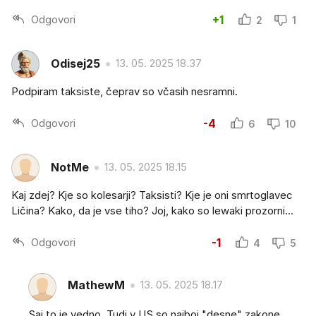
Odgovori
+1
2
1
Odisej25
13. 05. 2025 18.37
Podpiram taksiste, čeprav so včasih nesramni.
Odgovori
-4
6
10
NotMe
13. 05. 2025 18.15
Kaj zdej? Kje so kolesarji? Taksisti? Kje je oni smrtoglavec
Ličina? Kako, da je vse tiho? Joj, kako so lewaki prozorni...
Odgovori
-1
4
5
MathewM
13. 05. 2025 18.17
Saj to je vedno. Tudi v US so najboj "desne" zakone