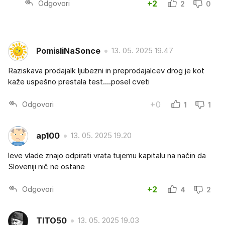
Odgovori
+2
2
0
PomisliNaSonce
13. 05. 2025 19.47
Raziskava prodajalk ljubezni in preprodajalcev drog je kot
kaže uspešno prestala test....posel cveti
Odgovori
+0
1
1
ap100
13. 05. 2025 19.20
leve vlade znajo odpirati vrata tujemu kapitalu na način da
Sloveniji nič ne ostane
Odgovori
+2
4
2
TITO50
13. 05. 2025 19.03