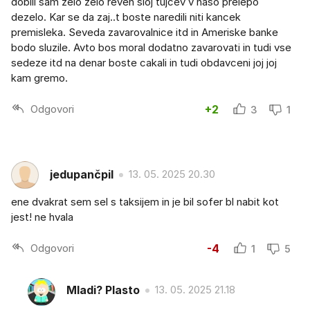
dobili sam zelo zelo reven sloj tujcev v naso prelepo
dezelo. Kar se da zaj..t boste naredili niti kancek
premisleka. Seveda zavarovalnice itd in Ameriske banke
bodo sluzile. Avto bos moral dodatno zavarovati in tudi vse
sedeze itd na denar boste cakali in tudi obdavceni joj joj
kam gremo.
Odgovori
+2
3
1
jedupančpil
13. 05. 2025 20.30
ene dvakrat sem sel s taksijem in je bil sofer bl nabit kot
jest! ne hvala
Odgovori
-4
1
5
Mladi? Plasto
13. 05. 2025 21.18