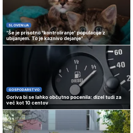
SLOVENIJA
'Še je prisotno 'kontroliranje' populacije z
ubijanjem. To je kaznivo dejanje'
GOSPODARSTVO
Goriva bi se lahko občutno pocenila: dizel tudi za
več kot 10 centov