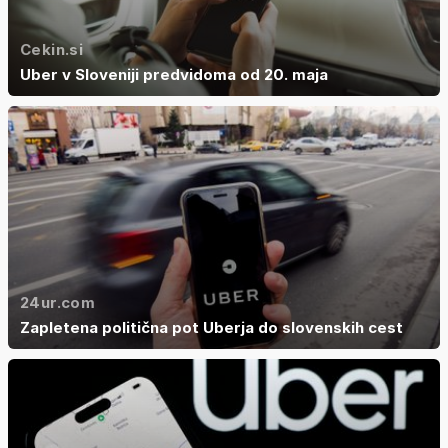
Cekin.si
Uber v Sloveniji predvidoma od 20. maja
24ur.com
Zapletena politična pot Uberja do slovenskih cest