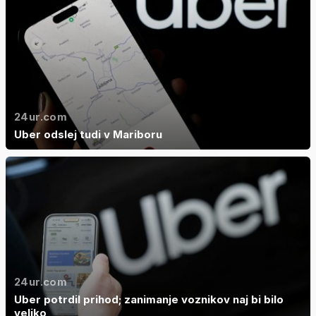
24ur.com
Uber odslej tudi v Mariboru
24ur.com
Uber potrdil prihod; zanimanje voznikov naj bi bilo
veliko