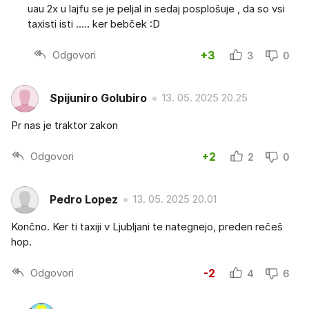
uau 2x u lajfu se je peljal in sedaj posplošuje , da so vsi
taxisti isti ..... ker bebček :D
Odgovori
+3
3
0
Spijuniro Golubiro
13. 05. 2025 20.25
Pr nas je traktor zakon
Odgovori
+2
2
0
Pedro Lopez
13. 05. 2025 20.01
Končno. Ker ti taxiji v Ljubljani te nategnejo, preden rečeš
hop.
Odgovori
-2
4
6