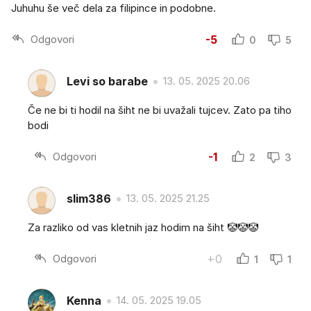
Juhuhu še več dela za filipince in podobne.
Odgovori
-5
0
5
Levi so barabe
13. 05. 2025 20.06
Če ne bi ti hodil na šiht ne bi uvažali tujcev. Zato pa tiho
bodi
Odgovori
-1
2
3
slim386
13. 05. 2025 21.25
Za razliko od vas kletnih jaz hodim na šiht 🤡🤡🤡
Odgovori
+0
1
1
Kenna
14. 05. 2025 19.05