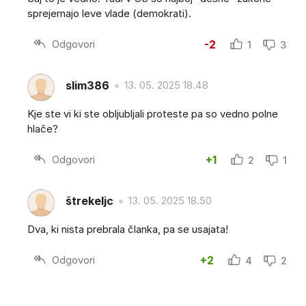
sprejemajo leve vlade (demokrati).
Odgovori
-2
1
3
slim386
13. 05. 2025 18.48
Kje ste vi ki ste obljubljali proteste pa so vedno polne
hlače?
Odgovori
+1
2
1
štrekeljc
13. 05. 2025 18.50
Dva, ki nista prebrala članka, pa se usajata!
Odgovori
+2
4
2