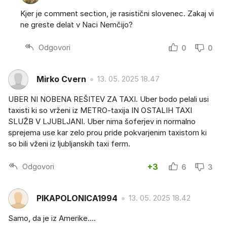
Kjer je comment section, je rasistični slovenec. Zakaj vi
ne greste delat v Naci Nemčijo?
Odgovori
0
0
Mirko Cvern
13. 05. 2025 18.47
UBER NI NOBENA REŠITEV ZA TAXI. Uber bodo pelali usi
taxisti ki so vrženi iz METRO-taxija IN OSTALIH TAXI
SLUŽB V LJUBLJANI. Uber nima šoferjev in normalno
sprejema use kar zelo prou pride pokvarjenim taxistom ki
so bili vženi iz ljubljanskih taxi ferm.
Odgovori
+3
6
3
PIKAPOLONICA1994
13. 05. 2025 18.42
Samo, da je iz Amerike....