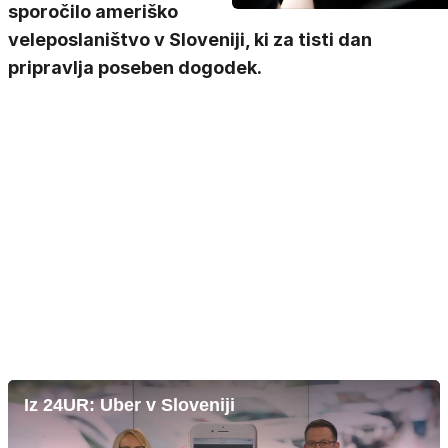
sporočilo ameriško
veleposlaništvo v Sloveniji, ki za tisti dan
pripravlja poseben dogodek.
Iz 24UR: Uber v Sloveniji