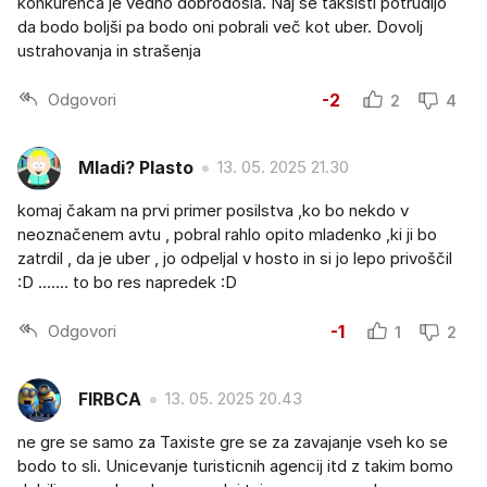
konkurenca je vedno dobrodošla. Naj se taksisti potrudijo
da bodo boljši pa bodo oni pobrali več kot uber. Dovolj
ustrahovanja in strašenja
Odgovori
-2
2
4
Mladi? Plasto
13. 05. 2025 21.30
komaj čakam na prvi primer posilstva ,ko bo nekdo v
neoznačenem avtu , pobral rahlo opito mladenko ,ki ji bo
zatrdil , da je uber , jo odpeljal v hosto in si jo lepo privoščil
:D ....... to bo res napredek :D
Odgovori
-1
1
2
FIRBCA
13. 05. 2025 20.43
ne gre se samo za Taxiste gre se za zavajanje vseh ko se
bodo to sli. Unicevanje turisticnih agencij itd z takim bomo