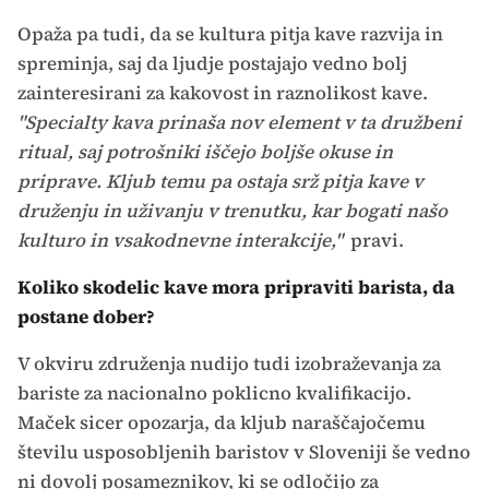
Opaža pa tudi, da se kultura pitja kave razvija in
spreminja, saj da ljudje postajajo vedno bolj
zainteresirani za kakovost in raznolikost kave.
"Specialty kava prinaša nov element v ta družbeni
ritual, saj potrošniki iščejo boljše okuse in
priprave. Kljub temu pa ostaja srž pitja kave v
druženju in uživanju v trenutku, kar bogati našo
kulturo in vsakodnevne interakcije,"
pravi.
Koliko skodelic kave mora pripraviti barista, da
postane dober?
V okviru združenja nudijo tudi izobraževanja za
bariste za nacionalno poklicno kvalifikacijo.
Maček sicer opozarja, da kljub naraščajočemu
številu usposobljenih baristov v Sloveniji še vedno
ni dovolj posameznikov, ki se odločijo za