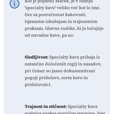
Kot je pojasnil Maček, je v ozadju
'specialty kave' veliko več kot le ime.
Gre za posvečenost kakovosti,
izjemnim izkušnjam in trajnostnim
praksam. Glavne razlike, ki jo ločujejo
od navadne kave, pa so:
Sledljivost:
Specialty kava prihaja iz
natančno določenih regij in nasadov,
pri čemer so jasno dokumentirani
pogoji pridelave, sorta kave in
pridelovalci.
Trajnost in etičnost:
Specialty kava
podpira prakse pravične trgovine, kjer