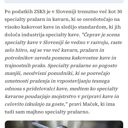
Po podatkih ZSKS je v Sloveniji trenutno več kot 30
specialty pražarn in kavarn, ki se osredotočajo na
visoko kakovost kave in sledijo standardom, ki jih
določa industrija specialty kave.
"Čeprav je scena
specialty kave v Sloveniji še vedno v razvoju, raste
zelo hitro, saj se vse več kavarn, pražarn in
potrošnikov zaveda pomena kakovostne kave in
trajnostnih praks. Specialty pražarne so pogosto
manjši, neodvisni ponudniki, ki se posvečajo
umetnosti praženja in vzpostavljanju tesnega
odnosa s pridelovalci kave, medtem ko specialty
kavarne poudarjajo mojstrstvo v pripravi kave in
celovito izkušnjo za goste,"
pravi Maček, ki ima
tudi sam majhno specialty pražarno.