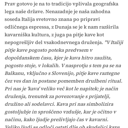
Prav gotovo je na to tradicijo vplivala geografska
lega naše države. Nenazadnje je naša zahodna
soseda Italija svetovno znana po pripravi
odličnega espressa, z Dunaja se je k nam razširila
kavarniška kultura, z juga pa pitje kave kot
nepogrešljiv del vsakodnevnega druženja.
"V Italiji
pitje kave pogosto poteka predvsem v
dopoldanskem času, kjer je kava hitro zaužita,
pogosto stoje, v lokalih. V nasprotju s tem pa se na
Balkanu, vključno s Slovenijo, pitje kave raztegne
čez ves dan in postane pomemben družbeni ritual.
Pri nas je 'kava' veliko več kot le napitek; je način
druženja, trenutek za povezovanje s prijatelji,
družino ali sodelavci. Kava pri nas simbolizira
gostoljubje in sproščeno vzdušje, kar je očitno v
načinu, kako ljudje preživljajo čas v kavarni.
Veliko ljudi se odloči ostati dlje ob skodelici kave,