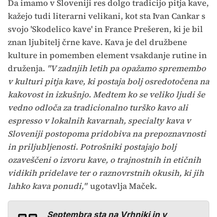
Da imamo v Sloveniji res dolgo tradicijo pitja kave,
kažejo tudi literarni velikani, kot sta Ivan Cankar s
svojo 'Skodelico kave' in France Prešeren, ki je bil
znan ljubitelj črne kave. Kava je del družbene
kulture in pomemben element vsakdanje rutine in
druženja.
"V zadnjih letih pa opažamo spremembo
v kulturi pitja kave, ki postaja bolj osredotočena na
kakovost in izkušnjo. Medtem ko se veliko ljudi še
vedno odloča za tradicionalno turško kavo ali
espresso v lokalnih kavarnah, specialty kava v
Sloveniji postopoma pridobiva na prepoznavnosti
in priljubljenosti. Potrošniki postajajo bolj
ozaveščeni o izvoru kave, o trajnostnih in etičnih
vidikih pridelave ter o raznovrstnih okusih, ki jih
lahko kava ponudi,"
ugotavlja Maček.
Septembra sta na Vrhniki in v