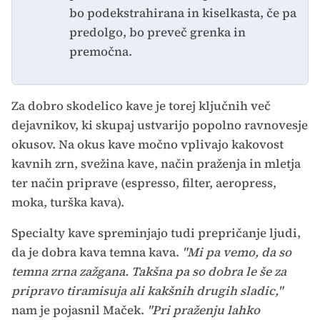
bo podekstrahirana in kiselkasta, če pa
predolgo, bo preveč grenka in
premočna.
Za dobro skodelico kave je torej ključnih več
dejavnikov, ki skupaj ustvarijo popolno ravnovesje
okusov. Na okus kave močno vplivajo kakovost
kavnih zrn, svežina kave, način praženja in mletja
ter način priprave (espresso, filter, aeropress,
moka, turška kava).
Specialty kave spreminjajo tudi prepričanje ljudi,
da je dobra kava temna kava.
"Mi pa vemo, da so
temna zrna zažgana. Takšna pa so dobra le še za
pripravo tiramisuja ali kakšnih drugih sladic,"
nam je pojasnil Maček.
"Pri praženju lahko