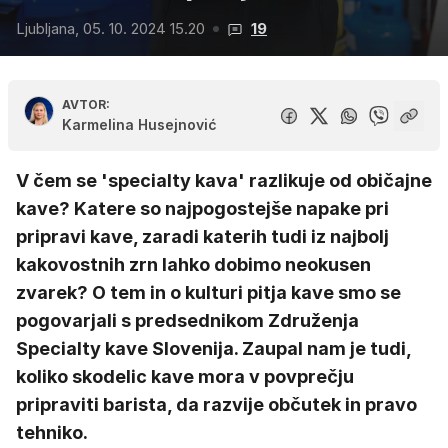
Ljubljana, 05. 10. 2024 15.20
19
AVTOR:
Karmelina Husejnović
V čem se 'specialty kava' razlikuje od običajne
kave? Katere so najpogostejše napake pri
pripravi kave, zaradi katerih tudi iz najbolj
kakovostnih zrn lahko dobimo neokusen
zvarek? O tem in o kulturi pitja kave smo se
pogovarjali s predsednikom Združenja
Specialty kave Slovenija. Zaupal nam je tudi,
koliko skodelic kave mora v povprečju
pripraviti barista, da razvije občutek in pravo
tehniko.