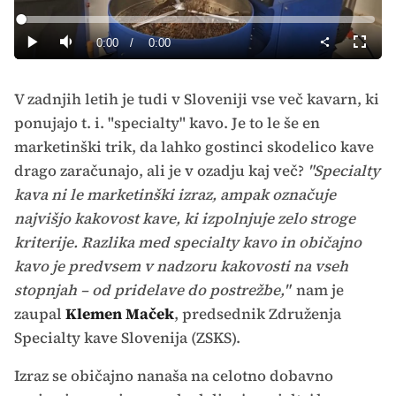
Predvajaj
Loaded
:
0%
Current
0:00
/
Duration
0:00
Predvajaj
Tiho
Celoza
način
Time
V zadnjih letih je tudi v Sloveniji vse več kavarn, ki
ponujajo t. i. "specialty" kavo. Je to le še en
marketinški trik, da lahko gostinci skodelico kave
drago zaračunajo, ali je v ozadju kaj več?
"Specialty
kava ni le marketinški izraz, ampak označuje
najvišjo kakovost kave, ki izpolnjuje zelo stroge
kriterije. Razlika med specialty kavo in običajno
kavo je predvsem v nadzoru kakovosti na vseh
stopnjah – od pridelave do postrežbe,"
nam je
zaupal
Klemen Maček
, predsednik Združenja
Specialty kave Slovenija (ZSKS).
Izraz se običajno nanaša na celotno dobavno