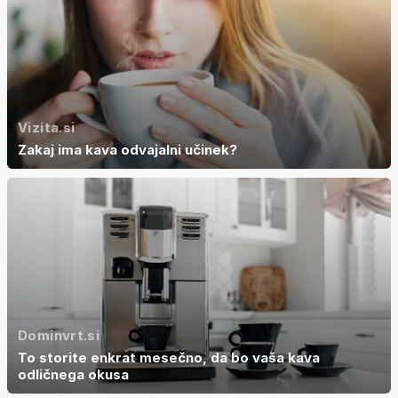
Vizita.si
Zakaj ima kava odvajalni učinek?
Dominvrt.si
To storite enkrat mesečno, da bo vaša kava
odličnega okusa