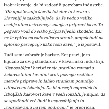
izobraževanje, da bi zadostili potrebam industrije.
"Ob upoštevanju števila lokalov in kavarn v
Sloveniji je zaskrbljujoče, da še vedno veliko
osebja nima ustreznega znanja o pripravi kave. To
pogosto vodi do slabo pripravljenih skodelic, kar
ne le vpliva na zadovoljstvo strank, ampak tudi na
splošno percepcijo kakovosti kave,"
je izpostavil.
Tudi sam izobražuje bariste. Kot pravi, je to
ključno za dvig standardov v kavarniški industriji.
"Usposobljeni baristi znajo pravilno ravnati s
kakovostnimi kavnimi zrni, poznajo različne
metode priprave in lahko strankam ponudijo
edinstveno izkušnjo. Da bi dosegli napredek in
izboljšali kakovost kave v vseh lokalih, je nujno, da
se spodbudi več ljudi k usposabljanju in
izobraževanju na tem področju,"
je prepričan.