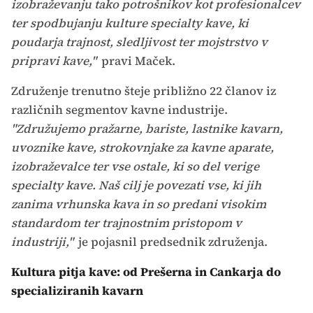
izobraževanju tako potrošnikov kot profesionalcev
ter spodbujanju kulture specialty kave, ki
poudarja trajnost, sledljivost ter mojstrstvo v
pripravi kave,"
pravi Maček.
Združenje trenutno šteje približno 22 članov iz
različnih segmentov kavne industrije.
"Združujemo pražarne, bariste, lastnike kavarn,
uvoznike kave, strokovnjake za kavne aparate,
izobraževalce ter vse ostale, ki so del verige
specialty kave. Naš cilj je povezati vse, ki jih
zanima vrhunska kava in so predani visokim
standardom ter trajnostnim pristopom v
industriji,"
je pojasnil predsednik združenja.
Kultura pitja kave: od Prešerna in Cankarja do
specializiranih kavarn