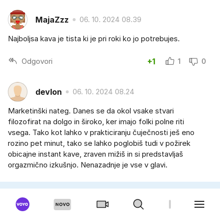
MajaZzz
06. 10. 2024 08.39
Najboljsa kava je tista ki je pri roki ko jo potrebujes.
Odgovori
+1
1
0
devlon
06. 10. 2024 08.24
Marketinški nateg. Danes se da okol vsake stvari
filozofirat na dolgo in široko, ker imajo folki polne riti
vsega. Tako kot lahko v prakticiranju čuječnosti ješ eno
rozino pet minut, tako se lahko poglobiš tudi v požirek
obicajne instant kave, zraven mižiš in si predstavljaš
orgazmično izkušnjo. Nenazadnje je vse v glavi.
Odgovori
+0
1
1
User499565
05. 10. 2024 21.54