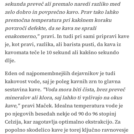
sekunda preveč ali premalo naredi razliko med
zelo dobro in povprečno kavo. Prav tako lahko
premočna temperatura pri kakšnem koraku
povzroči defekte, da se kava ne spraži
enakomerno,"
pravi. In tudi pri sami pripravi kave
je, kot pravi, razlika, ali barista pusti, da kava iz
kavomata teče le 10 sekund ali kakšno sekundo
dlje.
Eden od najpomembnejših dejavnikov je tudi
kakovost vode, saj je poleg kavnih zrn to glavna
sestavina kave.
"Voda mora biti čista, brez preveč
mineralov ali klora, saj lahko ti vplivajo na okus
kave,"
pravi Maček. Idealna temperatura vode je
po njegovih besedah nekje od 90 do 96 stopinj
Celzija, kar zagotavlja optimalno ekstrakcijo. Za
popolno skodelico kave je torej ključno ravnovesje