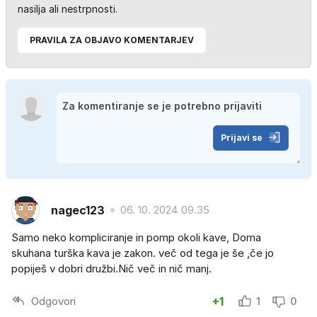
nasilja ali nestrpnosti.
PRAVILA ZA OBJAVO KOMENTARJEV
Prijavi se
nagec123
06. 10. 2024 09.35
Samo neko kompliciranje in pomp okoli kave, Doma
skuhana turška kava je zakon. več od tega je še ,če jo
popiješ v dobri družbi.Nič več in nič manj.
Odgovori
+1
1
0