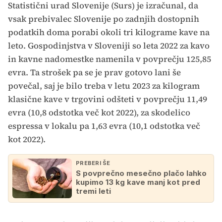
Statistični urad Slovenije (Surs) je izračunal, da
vsak prebivalec Slovenije po zadnjih dostopnih
podatkih doma porabi okoli tri kilograme kave na
leto. Gospodinjstva v Sloveniji so leta 2022 za kavo
in kavne nadomestke namenila v povprečju 125,85
evra. Ta strošek pa se je prav gotovo lani še
povečal, saj je bilo treba v letu 2023 za kilogram
klasične kave v trgovini odšteti v povprečju 11,49
evra (10,8 odstotka več kot 2022), za skodelico
espressa v lokalu pa 1,63 evra (10,1 odstotka več
kot 2022).
PREBERI ŠE
S povprečno mesečno plačo lahko
kupimo 13 kg kave manj kot pred
tremi leti