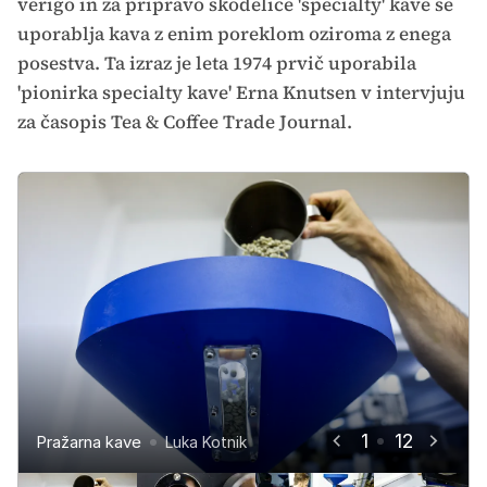
verigo in za pripravo skodelice 'specialty' kave se
uporablja kava z enim poreklom oziroma z enega
posestva. Ta izraz je leta 1974 prvič uporabila
'pionirka specialty kave' Erna Knutsen v intervjuju
za časopis Tea & Coffee Trade Journal.
Klemen Maček, Združenje
Klemen Maček, Združenje
Klemen Maček, Združenje
Specialty kave Slovenija
Specialty kave Slovenija
Specialty kave Slovenija
1
12
Pražarna kave
Pražarna kave
Pražarna kave
Pražarna kave
Pražarna kave
Pražarna kave
Pražarna kave
Pražarna kave
Pražarna kave
Luka Kotnik
Luka Kotnik
Luka Kotnik
Luka Kotnik
Luka Kotnik
Luka Kotnik
Luka Kotnik
Luka Kotnik
Luka Kotnik
Luka Kotnik
Luka Kotnik
Luka Kotnik