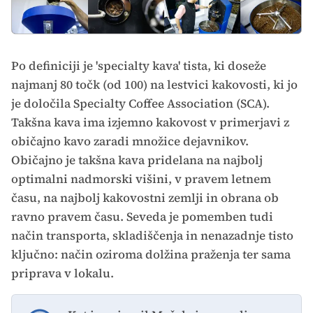
Po definiciji je 'specialty kava' tista, ki doseže
najmanj 80 točk (od 100) na lestvici kakovosti, ki jo
je določila Specialty Coffee Association (SCA).
Takšna kava ima izjemno kakovost v primerjavi z
običajno kavo zaradi množice dejavnikov.
Običajno je takšna kava pridelana na najbolj
optimalni nadmorski višini, v pravem letnem
času, na najbolj kakovostni zemlji in obrana ob
ravno pravem času. Seveda je pomemben tudi
način transporta, skladiščenja in nenazadnje tisto
ključno: način oziroma dolžina praženja ter sama
priprava v lokalu.