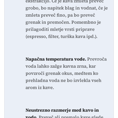
ekstrakcijo. Če je kava zmleta preveč
grobo, bo napitek blag in vodnat, če je
zmleta preveč fino, pa bo preveč
grenak in premočen. Pomembno je
prilagoditi mletje vrsti priprave
(espresso, filter, turška kava ipd.).
Napačna temperatura vode.
Prevroča
voda lahko zažge kavna zrna, kar
povzroči grenak okus, medtem ko
prehladna voda ne bo izvlekla vseh
arom iz kave.
Neustrezno razmerje med kavo in
vodo.
Preveč ali premalo kave glede