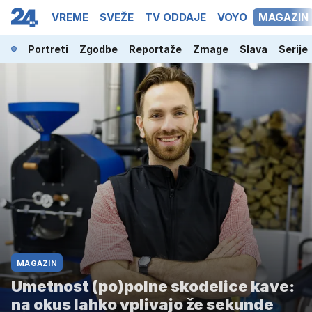
OPKAST
VREME
SVEŽE
TV ODDAJE
VOYO
MAGAZIN
Portreti
Zgodbe
Reportaže
Zmage
Slava
Serije
MAGAZIN
Umetnost (po)polne skodelice kave:
na okus lahko vplivajo že sekunde