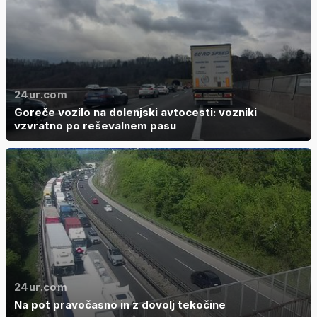
24ur.com
Goreče vozilo na dolenjski avtocesti: vozniki
vzvratno po reševalnem pasu
24ur.com
Na pot pravočasno in z dovolj tekočine