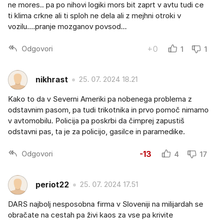
ne mores.. pa po nihovi logiki mors bit zaprt v avtu tudi ce
ti klima crkne ali ti sploh ne dela ali z mejhni otroki v
vozilu....pranje mozganov povsod...
Odgovori
+0
1
1
nikhrast
25. 07. 2024 18.21
Kako to da v Severni Ameriki pa nobenega problema z
odstavnim pasom, pa tudi trikotnika in prvo pomoč nimamo
v avtomobilu. Policija pa poskrbi da čimprej zapustiš
odstavni pas, ta je za policijo, gasilce in paramedike.
Odgovori
-13
4
17
periot22
25. 07. 2024 17.51
DARS najbolj nesposobna firma v Sloveniji na milijardah se
obračate na cestah pa živi kaos za vse pa krivite