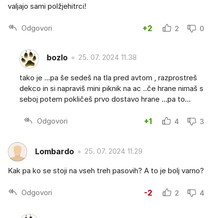
valjajo sami polžjehitrci!
Odgovori
+2
2
0
bozlo
25. 07. 2024 11.38
tako je ...pa še sedeš na tla pred avtom , razprostreš
dekco in si napraviš mini piknik na ac ..če hrane nimaš s
seboj potem pokličeš prvo dostavo hrane ...pa to...
Odgovori
+1
4
3
Lombardo
25. 07. 2024 11.29
Kak pa ko se stoji na vseh treh pasovih? A to je bolj varno?
Odgovori
-2
2
4