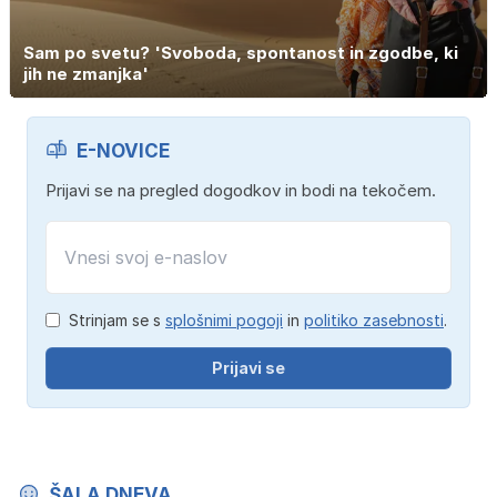
Sam po svetu? 'Svoboda, spontanost in zgodbe, ki
jih ne zmanjka'
E-NOVICE
Prijavi se na pregled dogodkov in bodi na tekočem.
Strinjam se s
splošnimi pogoji
in
politiko zasebnosti
.
Prijavi se
ŠALA DNEVA