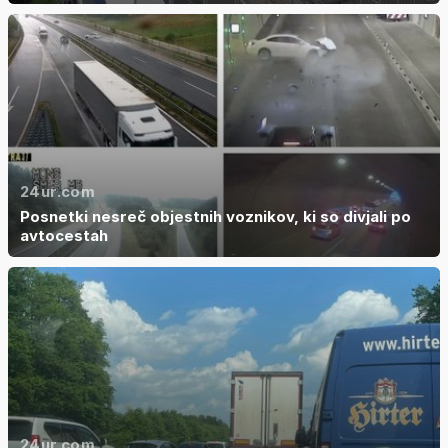
24ur.com
Posnetki nesreč objestnih voznikov, ki so divjali po
avtocestah
24ur.com