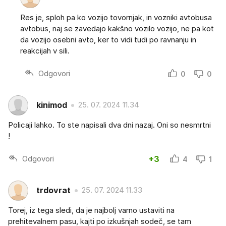
Res je, sploh pa ko vozijo tovornjak, in vozniki avtobusa
avtobus, naj se zavedajo kakšno vozilo vozijo, ne pa kot
da vozijo osebni avto, ker to vidi tudi po ravnanju in
reakcijah v sili.
Odgovori
0
0
kinimod
25. 07. 2024 11.34
Policaji lahko. To ste napisali dva dni nazaj. Oni so nesmrtni
!
Odgovori
+3
4
1
trdovrat
25. 07. 2024 11.33
Torej, iz tega sledi, da je najbolj varno ustaviti na
prehitevalnem pasu, kajti po izkušnjah sodeč, se tam