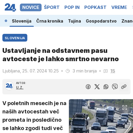
NOVICE
ŠPORT
POP IN
POPKAST
VREME
Slovenija
Črna kronika
Tujina
Gospodarstvo
Znano
SLOVENIJA
Ustavljanje na odstavnem pasu
avtoceste je lahko smrtno nevarno
Ljubljana, 25. 07. 2024 10.25
3 min branja
15
AVTOR:
U.Z.
V poletnih mesecih je na
naših avtocestah več
prometa in posledično
se lahko zgodi tudi več