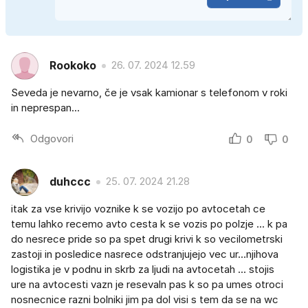
Rookoko
26. 07. 2024 12.59
Seveda je nevarno, če je vsak kamionar s telefonom v roki
in neprespan...
Odgovori
0
0
duhccc
25. 07. 2024 21.28
itak za vse krivijo voznike k se vozijo po avtocetah ce
temu lahko recemo avto cesta k se vozis po polzje ... k pa
do nesrece pride so pa spet drugi krivi k so vecilometrski
zastoji in posledice nasrece odstranjujejo vec ur...njihova
logistika je v podnu in skrb za ljudi na avtocetah ... stojis
ure na avtocesti vazn je resevaln pas k so pa umes otroci
nosnecnice razni bolniki jim pa dol visi s tem da se na wc