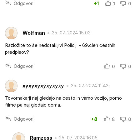
Odgovori
+1
1
0
Wolfman
25. 07. 2024 15.03
Razložite to še nedotakljivi Policiji - 69.člen cestnih
predpisov?
Odgovori
0
0
xyxyxyxyxyxyxy
25. 07. 2024 11.42
Tovornakarji naj gledajo na cesto in varno vozijo, porno
filme pa naj gledajo doma.
Odgovori
+8
8
0
Ramzess
25. 07. 2024 16.05