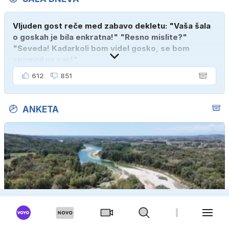
Vljuden gost reče med zabavo dekletu: "Vaša šala
o goskah je bila enkratna!" "Resno mislite?"
"Seveda! Kadarkoli bom videl gosko, se bom
spomnil na vas!"
612
851
ANKETA