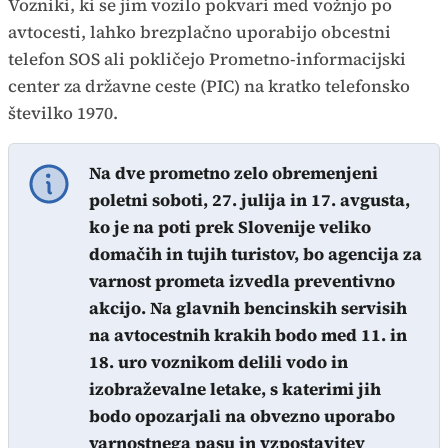
Vozniki, ki se jim vozilo pokvari med vožnjo po
avtocesti, lahko brezplačno uporabijo obcestni
telefon SOS ali pokličejo Prometno-informacijski
center za državne ceste (PIC) na kratko telefonsko
številko 1970.
Na dve prometno zelo obremenjeni
poletni soboti, 27. julija in 17. avgusta,
ko je na poti prek Slovenije veliko
domačih in tujih turistov, bo agencija za
varnost prometa izvedla preventivno
akcijo. Na glavnih bencinskih servisih
na avtocestnih krakih bodo med 11. in
18. uro voznikom delili vodo in
izobraževalne letake, s katerimi jih
bodo opozarjali na obvezno uporabo
varnostnega pasu in vzpostavitev