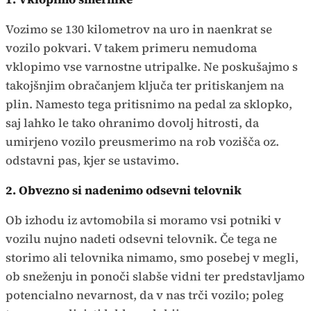
Vozimo se 130 kilometrov na uro in naenkrat se
vozilo pokvari. V takem primeru nemudoma
vklopimo vse varnostne utripalke. Ne poskušajmo s
takojšnjim obračanjem ključa ter pritiskanjem na
plin. Namesto tega pritisnimo na pedal za sklopko,
saj lahko le tako ohranimo dovolj hitrosti, da
umirjeno vozilo preusmerimo na rob vozišča oz.
odstavni pas, kjer se ustavimo.
2. Obvezno si nadenimo odsevni telovnik
Ob izhodu iz avtomobila si moramo vsi potniki v
vozilu nujno nadeti odsevni telovnik. Če tega ne
storimo ali telovnika nimamo, smo posebej v megli,
ob sneženju in ponoči slabše vidni ter predstavljamo
potencialno nevarnost, da v nas trči vozilo; poleg