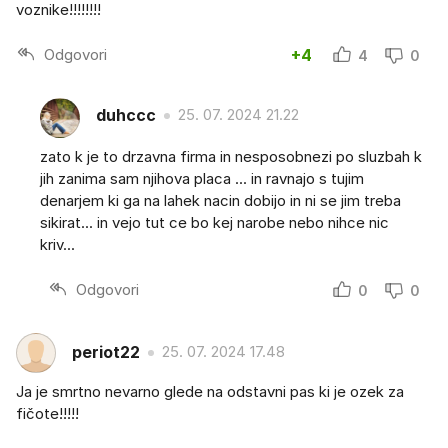
voznike!!!!!!!!
Odgovori
+4
4
0
duhccc
25. 07. 2024 21.22
zato k je to drzavna firma in nesposobnezi po sluzbah k
jih zanima sam njihova placa ... in ravnajo s tujim
denarjem ki ga na lahek nacin dobijo in ni se jim treba
sikirat... in vejo tut ce bo kej narobe nebo nihce nic
kriv...
Odgovori
0
0
periot22
25. 07. 2024 17.48
Ja je smrtno nevarno glede na odstavni pas ki je ozek za
fičote!!!!!