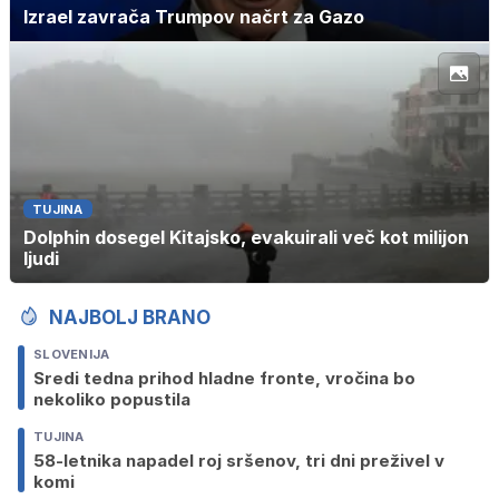
Izrael zavrača Trumpov načrt za Gazo
TUJINA
Dolphin dosegel Kitajsko, evakuirali več kot milijon
ljudi
NAJBOLJ BRANO
SLOVENIJA
Sredi tedna prihod hladne fronte, vročina bo
nekoliko popustila
TUJINA
58-letnika napadel roj sršenov, tri dni preživel v
komi