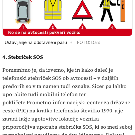
Ustavljanje na odstavnem pasu
FOTO: Dars
4. Stebriček SOS
Pomembno je, da izvemo, kje in kako daleč je
telefonski stebriček SOS ob avtocesti – v daljših
predorih so v ta namen tudi oznake. Sicer pa lahko
uporabite tudi mobilni telefon ter
pokličete Prometno-informacijski center za državne
ceste (PIC) na kratko telefonsko številko 1970, a je
zaradi lažje ugotovitve lokacije voznika
priporočljiva uporaba stebrička SOS, ki so med seboj
razmaknjeni praviloma do dva kilometra. Delavci