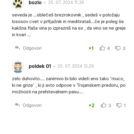
bozlo
25. 07. 2024 11.36
seveda je ...oblečeš brezrokovnik , sedeš v položaju
lososov cvet v prltjažnik in meditirataš...če je poleg še
kakšna flaša vina jo izprazniš na ex , da vino se ne greje
in kvari ...
Odgovori
+1
4
3
poldek 01
25. 07. 2024 12.29
zelo duhovito.... zanimivo bi bilo videti eno tako 'muco,
ki ne grize' , ki ji avto odpove v Trojanskem predoru, po
možnosti na prehitevalnem pasu....
Odgovori
+2
3
1