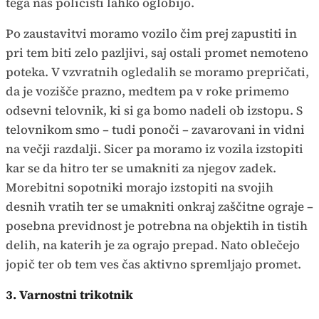
tega nas policisti lahko oglobijo.
Po zaustavitvi moramo vozilo čim prej zapustiti in
pri tem biti zelo pazljivi, saj ostali promet nemoteno
poteka. V vzvratnih ogledalih se moramo prepričati,
da je vozišče prazno, medtem pa v roke primemo
odsevni telovnik, ki si ga bomo nadeli ob izstopu. S
telovnikom smo – tudi ponoči – zavarovani in vidni
na večji razdalji. Sicer pa moramo iz vozila izstopiti
kar se da hitro ter se umakniti za njegov zadek.
Morebitni sopotniki morajo izstopiti na svojih
desnih vratih ter se umakniti onkraj zaščitne ograje –
posebna previdnost je potrebna na objektih in tistih
delih, na katerih je za ograjo prepad. Nato oblečejo
jopič ter ob tem ves čas aktivno spremljajo promet.
3. Varnostni trikotnik