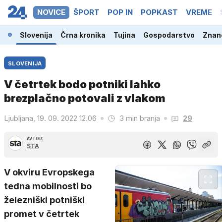
NOVICE
ŠPORT
POP IN
POPKAST
VREME
Slovenija
Črna kronika
Tujina
Gospodarstvo
Znano
SLOVENIJA
V četrtek bodo potniki lahko
brezplačno potovali z vlakom
Ljubljana, 19. 09. 2022 12.06
3 min branja
29
AVTOR:
STA
V okviru Evropskega
tedna mobilnosti bo
železniški potniški
promet v četrtek