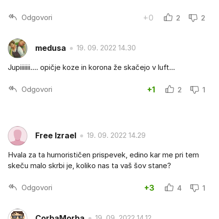
Odgovori
+0
2
2
medusa
19. 09. 2022 14.30
Jupiiiiiii.... opičje koze in korona že skačejo v luft...
Odgovori
+1
2
1
Free Izrael
19. 09. 2022 14.29
Hvala za ta humorističen prispevek, edino kar me pri tem
skeču malo skrbi je, koliko nas ta vaš šov stane?
Odgovori
+3
4
1
CorbaMorba
19. 09. 2022 14.12