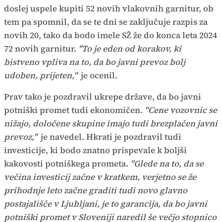
doslej uspele kupiti 52 novih vlakovnih garnitur, ob
tem pa spomnil, da se te dni se zaključuje razpis za
novih 20, tako da bodo imele SŽ že do konca leta 2024
72 novih garnitur.
"To je eden od korakov, ki
bistveno vpliva na to, da bo javni prevoz bolj
udoben, prijeten,"
je ocenil.
Prav tako je pozdravil ukrepe države, da bo javni
potniški promet tudi ekonomičen.
"Cene vozovnic se
nižajo, določene skupine imajo tudi brezplačen javni
prevoz,"
je navedel. Hkrati je pozdravil tudi
investicije, ki bodo znatno prispevale k boljši
kakovosti potniškega prometa.
"Glede na to, da se
večina investicij začne v kratkem, verjetno se že
prihodnje leto začne graditi tudi novo glavno
postajališče v Ljubljani, je to garancija, da bo javni
potniški promet v Sloveniji naredil še večjo stopnico