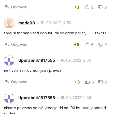
Odgovori
+3
3
0
medo90
19. 09. 2022 12.59
torej si moram vzeti dopust, da se grem peljat,........ raketa
Odgovori
+6
6
0
Uporabnik1817555
19. 09. 2022 12.56
ne hvala za nicvredn javni prevoz
Odgovori
+3
5
2
Uporabnik1817555
19. 09. 2022 12.56
nimate povezav so nič vrednje tiri pa 100 let stari, podn od
podna