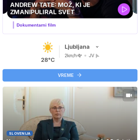
MOJ PRIJATELJ PINGVIN
Film meseca / družinski, pustolovski
Ljubljana
2km/h
JV
28°C
VREME
SLOVENIJA