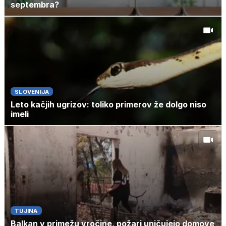
septembra?
SLOVENIJA
Leto kačjih ugrizov: toliko primerov že dolgo niso
imeli
TUJINA
Balkan v primežu vročine, požari uničujejo domove