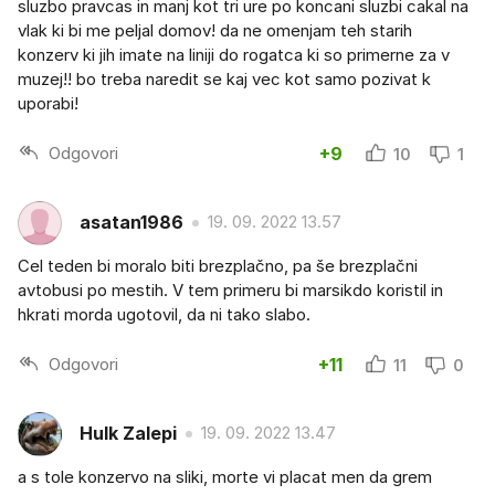
sluzbo pravcas in manj kot tri ure po koncani sluzbi cakal na
vlak ki bi me peljal domov! da ne omenjam teh starih
konzerv ki jih imate na liniji do rogatca ki so primerne za v
muzej!! bo treba naredit se kaj vec kot samo pozivat k
uporabi!
Odgovori
+9
10
1
asatan1986
19. 09. 2022 13.57
Cel teden bi moralo biti brezplačno, pa še brezplačni
avtobusi po mestih. V tem primeru bi marsikdo koristil in
hkrati morda ugotovil, da ni tako slabo.
Odgovori
+11
11
0
Hulk Zalepi
19. 09. 2022 13.47
a s tole konzervo na sliki, morte vi placat men da grem