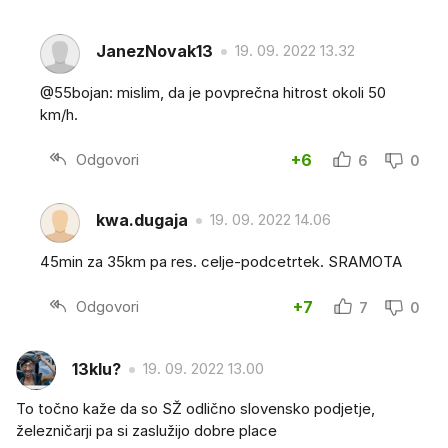
JanezNovak13
19. 09. 2022 13.32
@55bojan: mislim, da je povprečna hitrost okoli 50
km/h.
Odgovori
+6
6
0
kwa.dugaja
19. 09. 2022 14.06
45min za 35km pa res. celje-podcetrtek. SRAMOTA
Odgovori
+7
7
0
13klu?
19. 09. 2022 13.00
To točno kaže da so SŽ odlično slovensko podjetje,
železničarji pa si zaslužijo dobre place