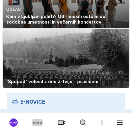
OGLAS
Kam v Ljubljani poleti? Od rimskih ostalin do
sodobne umetnosti in večernih koncertov
'Spopad' velesil z eno žrtvijo – prašičem
E-NOVICE
Prijavi se na pregled dogodkov in bodi na tekočem.