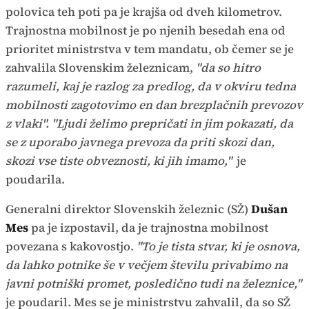
polovica teh poti pa je krajša od dveh kilometrov.
Trajnostna mobilnost je po njenih besedah ena od
prioritet ministrstva v tem mandatu, ob čemer se je
zahvalila Slovenskim železnicam,
"da so hitro
razumeli, kaj je razlog za predlog, da v okviru tedna
mobilnosti zagotovimo en dan brezplačnih prevozov
z vlaki". "Ljudi želimo prepričati in jim pokazati, da
se z uporabo javnega prevoza da priti skozi dan,
skozi vse tiste obveznosti, ki jih imamo,"
je
poudarila.
Generalni direktor Slovenskih železnic (SŽ)
Dušan
Mes
pa je izpostavil, da je trajnostna mobilnost
povezana s kakovostjo.
"To je tista stvar, ki je osnova,
da lahko potnike še v večjem številu privabimo na
javni potniški promet, posledično tudi na železnice,"
je poudaril. Mes se je ministrstvu zahvalil, da so SŽ