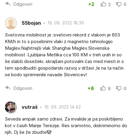
Odgovori
+2
2
0
55bojan
19. 09. 2022 18.30
Svetovna mobilnost je :svetovni rekord z vlakom je 603
KM/h in to s posebnimi vlaki z magnetno tehnologijo
Maglev.Najhitrejši vlak Shanghai Maglev.Slovenska
mobilnost :Ljubljana Metlika cca 100 KM v treh urah in so
še slabši dosežeki. skrajšani potovalni čas med mesti in s
tem spodbuditi gospodarski razvoj v državi ,le na ta način
se bodo spremenile navade Slovencev!
Odgovori
+8
8
0
vutraš
19. 09. 2022 14.42
Seveda ampak samo zdravi. Za invalide je pa poskrbljeno
kot v časih Marije Terezije. Res sramotno, diskriminorno do
njih. Dj še že zbudte🤡