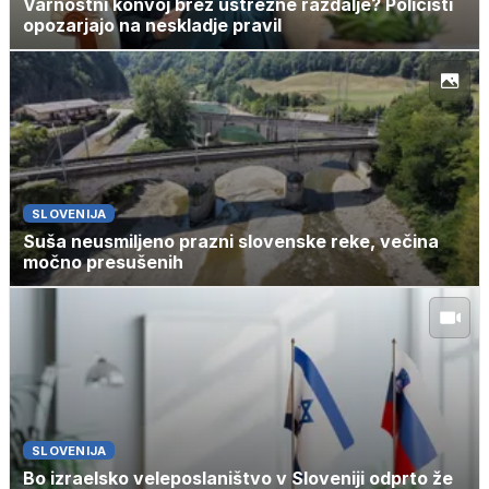
Varnostni konvoj brez ustrezne razdalje? Policisti
opozarjajo na neskladje pravil
SLOVENIJA
Suša neusmiljeno prazni slovenske reke, večina
močno presušenih
SLOVENIJA
Bo izraelsko veleposlaništvo v Sloveniji odprto že