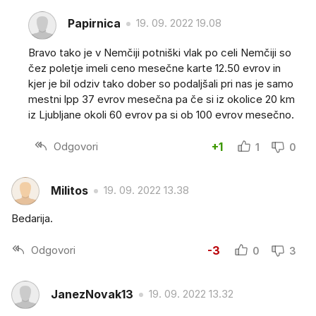
Papirnica
19. 09. 2022 19.08
Bravo tako je v Nemčiji potniški vlak po celi Nemčiji so
čez poletje imeli ceno mesečne karte 12.50 evrov in
kjer je bil odziv tako dober so podaljšali pri nas je samo
mestni lpp 37 evrov mesečna pa če si iz okolice 20 km
iz Ljubljane okoli 60 evrov pa si ob 100 evrov mesečno.
Odgovori
+1
1
0
Militos
19. 09. 2022 13.38
Bedarija.
Odgovori
-3
0
3
JanezNovak13
19. 09. 2022 13.32