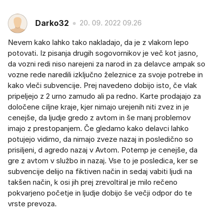
Darko32
20. 09. 2022 09.26
Nevem kako lahko tako nakladajo, da je z vlakom lepo
potovati. Iz pisanja drugih sogovornikov je več kot jasno,
da vozni redi niso narejeni za narod in za delavce ampak so
vozne rede naredili izključno železnice za svoje potrebe in
kako vleči subvencije. Prej navedeno dobijo isto, če vlak
pripeljejo z 2 urno zamudo ali pa redno. Karte prodajajo za
določene ciljne kraje, kjer nimajo urejenih niti zvez in je
cenejše, da ljudje gredo z avtom in še manj problemov
imajo z prestopanjem. Če gledamo kako delavci lahko
potujejo vidimo, da nimajo zveze nazaj in posledično so
prisiljeni, d agredo nazaj v Avtom. Potemp je cenejše, da
gre z avtom v službo in nazaj. Vse to je posledica, ker se
subvencije delijo na fiktiven način in sedaj vabiti ljudi na
takšen način, k osi jih prej zrevoltiral je milo rečeno
pokvarjeno početje in ljudje dobijo še večji odpor do te
vrste prevoza.