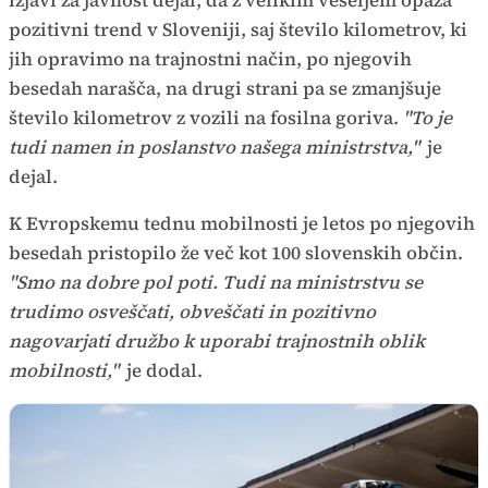
izjavi za javnost dejal, da z velikim veseljem opaža
pozitivni trend v Sloveniji, saj število kilometrov, ki
jih opravimo na trajnostni način, po njegovih
besedah narašča, na drugi strani pa se zmanjšuje
število kilometrov z vozili na fosilna goriva.
"To je
tudi namen in poslanstvo našega ministrstva,"
je
dejal.
K Evropskemu tednu mobilnosti je letos po njegovih
besedah pristopilo že več kot 100 slovenskih občin.
"Smo na dobre pol poti. Tudi na ministrstvu se
trudimo osveščati, obveščati in pozitivno
nagovarjati družbo k uporabi trajnostnih oblik
mobilnosti,"
je dodal.