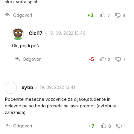
skoz vrata sploh
Odgovori
+3
7
4
Cici17
19. 09. 2022 13.49
Ok, pojdi peš
Odgovori
-5
2
7
xybb
19. 09. 2022 13.41
Pocenite mesecne vozovnice za dijake,studente in
delavce pa se bodo preselili na javni promet (avtobusi -
zaleznica)
Odgovori
+7
8
1