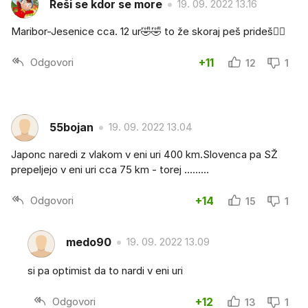
Reši se kdor se more
19. 09. 2022 13.16
Maribor-Jesenice cca. 12 ur🤣🤣 to že skoraj peš prideš🤦‍♂️
Odgovori
+11
12
1
55bojan
19. 09. 2022 13.04
Japonc naredi z vlakom v eni uri 400 km.Slovenca pa SŽ
prepeljejo v eni uri cca 75 km - torej ………
Odgovori
+14
15
1
medo90
19. 09. 2022 13.09
si pa optimist da to nardi v eni uri
Odgovori
+12
13
1