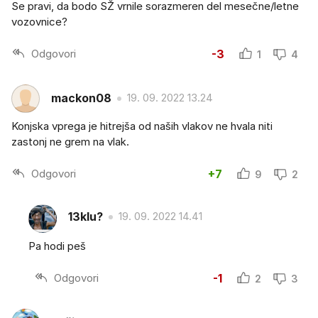
Se pravi, da bodo SŽ vrnile sorazmeren del mesečne/letne
vozovnice?
Odgovori
-3
1
4
mackon08
19. 09. 2022 13.24
Konjska vprega je hitrejša od naših vlakov ne hvala niti
zastonj ne grem na vlak.
Odgovori
+7
9
2
13klu?
19. 09. 2022 14.41
Pa hodi peš
Odgovori
-1
2
3