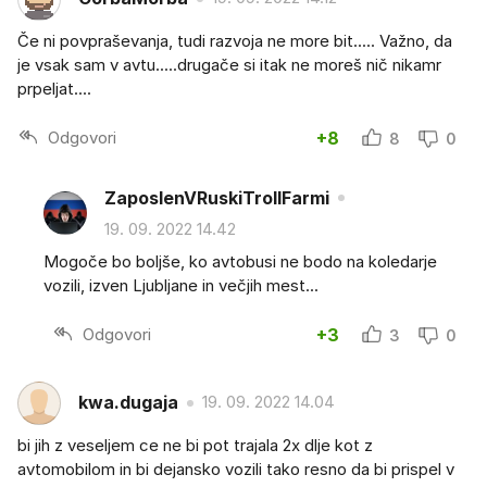
Če ni povpraševanja, tudi razvoja ne more bit..... Važno, da
je vsak sam v avtu.....drugače si itak ne moreš nič nikamr
prpeljat....
Odgovori
+8
8
0
ZaposlenVRuskiTrollFarmi
19. 09. 2022 14.42
Mogoče bo boljše, ko avtobusi ne bodo na koledarje
vozili, izven Ljubljane in večjih mest...
Odgovori
+3
3
0
kwa.dugaja
19. 09. 2022 14.04
bi jih z veseljem ce ne bi pot trajala 2x dlje kot z
avtomobilom in bi dejansko vozili tako resno da bi prispel v