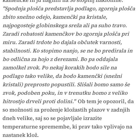
kamenčke in ju nagnili na 30 stopinj naklonine:
"Spodnja plošča predstavlja podlago, zgornja plošča
zbito snežno odejo, kamenčki pa kristale,
najpogosteje globinskega sreža ali pa suho travo.
Zaradi robatosti kamenčkov bo zgornja plošča pri
miru. Zaradi trdote bo dajala občutek varnosti,
stabilnosti. Ko stopimo nanjo, se ne bo predirala in
bo odlična za hojo z derezami. Bo pa oddajala
zamolkel zvok. Po nekaj korakih bodo sile na
podlago tako velike, da bodo kamenčki (snežni
kristali) preprosto popustili. Slišali bomo samo še
zvok, podoben poku, in v trenutku bomo z veliko
hitrostjo drveli proti dolini."
Ob tem je opozoril, da
so možnosti za proženje kložastih plazov v zadnjih
dneh velike, saj so se pojavljale izrazite
temperaturne spremembe, ki prav tako vplivajo na
nastanek klož.