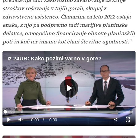
stroškov reševanja v tujih gorah, skupaj z
zdravstveno asistenco. Članarina za leto 2022 ostaja
enaka, z njo pa podpremo tudi marljive planinske
delavce, omogočimo financiranje obnove planinskih
poti in koč ter imamo kot člani številne ugodnosti."
Iz 24UR: Kako pozimi varno v gore?
Predvajaj
Loaded
:
0%
Current
0:00
/
Duration
0:00
Predvajaj
Tiho
Celoz
način
Time