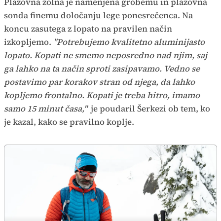
Plazovna žolna je namenjena grobemu in plazovna
sonda finemu določanju lege ponesrečenca. Na
koncu zasutega z lopato na pravilen način
izkopljemo.
"Potrebujemo kvalitetno aluminijasto
lopato. Kopati ne smemo neposredno nad njim, saj
ga lahko na ta način sproti zasipavamo. Vedno se
postavimo par korakov stran od njega, da lahko
kopljemo frontalno. Kopati je treba hitro, imamo
samo 15 minut časa,"
je poudaril Šerkezi ob tem, ko
je kazal, kako se pravilno koplje.