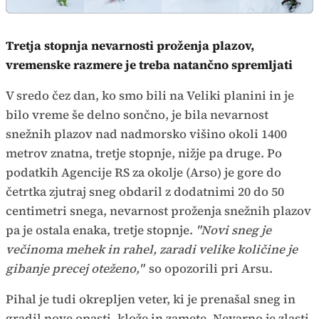
Tretja stopnja nevarnosti proženja plazov,
vremenske razmere je treba natančno spremljati
V sredo čez dan, ko smo bili na Veliki planini in je
bilo vreme še delno sončno, je bila nevarnost
snežnih plazov nad nadmorsko višino okoli 1400
metrov znatna, tretje stopnje, nižje pa druge. Po
podatkih Agencije RS za okolje (Arso) je gore do
četrtka zjutraj sneg obdaril z dodatnimi 20 do 50
centimetri snega, nevarnost proženja snežnih plazov
pa je ostala enaka, tretje stopnje.
"Novi sneg je
večinoma mehek in rahel, zaradi velike količine je
gibanje precej oteženo,"
so opozorili pri Arsu.
Pihal je tudi okrepljen veter, ki je prenašal sneg in
gradil nove opasti, klože in zamete. Nevarno je zlasti