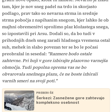
tam, kjer je nov sneg padel na trdo in skorjasto
podlago, prav tako so nevarna strma in srednje
strma pobočja z napihanim snegom, kjer lahko že ob
majhni obremenitvi sprožimo plaz kložastega snega,
so izpostavili pri Arsu. Dodali so, da bo tudi v
prihodnjih dneh sneg zaradi hladnega vremena ostal
suh, mehek in slabo povezan ter se bo le počasi
preobražal in sesedal:
"Razmere bodo ostale
zahtevne. Pri hoji v gore izbirajte plazovno varnejša
območja. Tudi popolna oprema vas ne bo
obvarovala snežnega plazu, če ne boste izbirali
varnih smeri na svoji poti."
PREBERI ŠE
Šerkezi: Zasnežene gore zahtevajo
kompleksno osebnost