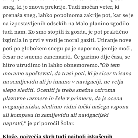
sneg, ki jo znova prekrije. Tudi močan veter, ki
prenaša sneg, lahko popolnoma zakrije pot, kar se je
na izpostavljenih odsekih na Malo planino zgodilo
tudi nam. Ko smo stopili iz gozda, je pot praktično
izginila in prvi v vrsti je moral gaziti. Utiranje nove
poti po globokem snegu pa je naporno, jemlje moči,
česar ne smemo zanemariti. Če gazimo dlje časa, se
hitro utrudimo in lahko obnemoremo.
"Ob tem
moramo upoštevati, da trasi poti, ki je sicer vrisana
na zemljevidu ali jo imamo v navigaciji, ne velja
slepo slediti. Oceniti je treba snežne oziroma
plazovne razmere in šele v primeru, da je ocena
tveganja nizka, sledimo vidni točki našega vzpona
ali kompasu in zemljevidu ali navigacijski
napravi,"
je priporočil Šolar.
Klože, največja skrb tudi najbolj izkušenih