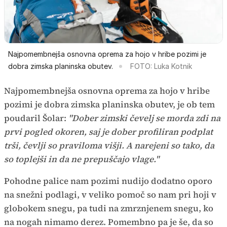
Najpomembnejša osnovna oprema za hojo v hribe pozimi je
dobra zimska planinska obutev.
FOTO: Luka Kotnik
Najpomembnejša osnovna oprema za hojo v hribe
pozimi je dobra zimska planinska obutev, je ob tem
poudaril Šolar:
"Dober zimski čevelj se morda zdi na
prvi pogled okoren, saj je dober profiliran podplat
trši, čevlji so praviloma višji. A narejeni so tako, da
so toplejši in da ne prepuščajo vlage."
Pohodne palice nam pozimi nudijo dodatno oporo
na snežni podlagi, v veliko pomoč so nam pri hoji v
globokem snegu, pa tudi na zmrznjenem snegu, ko
na nogah nimamo derez. Pomembno pa je še, da so