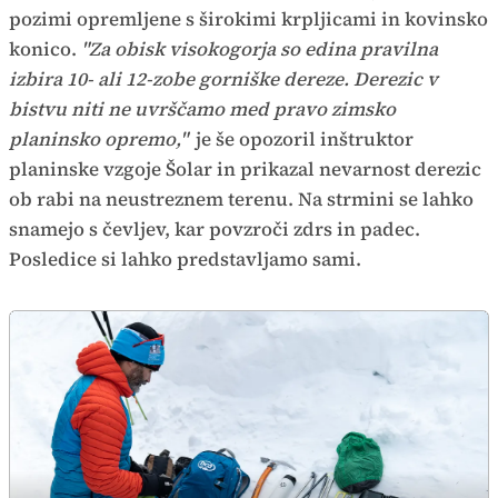
pozimi opremljene s širokimi krpljicami in kovinsko
konico.
"Za obisk visokogorja so edina pravilna
izbira 10- ali 12-zobe gorniške dereze. Derezic v
bistvu niti ne uvrščamo med pravo zimsko
planinsko opremo,"
je še opozoril inštruktor
planinske vzgoje Šolar in prikazal nevarnost derezic
ob rabi na neustreznem terenu. Na strmini se lahko
snamejo s čevljev, kar povzroči zdrs in padec.
Posledice si lahko predstavljamo sami.