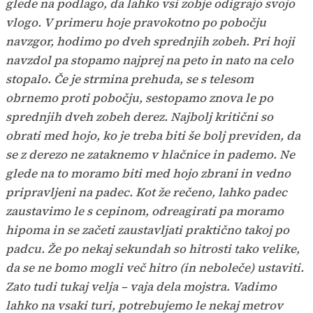
glede na podlago, da lahko vsi zobje odigrajo svojo
vlogo. V primeru hoje pravokotno po pobočju
navzgor, hodimo po dveh sprednjih zobeh. Pri hoji
navzdol pa stopamo najprej na peto in nato na celo
stopalo. Če je strmina prehuda, se s telesom
obrnemo proti pobočju, sestopamo znova le po
sprednjih dveh zobeh derez. Najbolj kritični so
obrati med hojo, ko je treba biti še bolj previden, da
se z derezo ne zataknemo v hlačnice in pademo. Ne
glede na to moramo biti med hojo zbrani in vedno
pripravljeni na padec. Kot že rečeno, lahko padec
zaustavimo le s cepinom, odreagirati pa moramo
hipoma in se začeti zaustavljati praktično takoj po
padcu. Že po nekaj sekundah so hitrosti tako velike,
da se ne bomo mogli več hitro (in neboleče) ustaviti.
Zato tudi tukaj velja – vaja dela mojstra. Vadimo
lahko na vsaki turi, potrebujemo le nekaj metrov