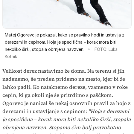
Matej Ogorevc je pokazal, kako se pravilno hodi in ustavlja z
derezami in cepinom. Hoja je specifična – korak mora biti
nekoliko širši, stopala obrnjena navzven.
FOTO: Luka
Kotnik
Velikost derez nastavimo že doma. Na terenu si jih
nadenemo, še preden pridemo na mesto, kjer bi že
lahko padli. Ko nataknemo dereze, vzamemo v roke
cepin, ki ga okoli nje še pritrdimo s paščkom.
Ogorevc je nanizal še nekaj osnovnih pravil za hojo z
derezami in ustavljanje s cepinom:
"Hoja s derezami
je specifična – korak mora biti nekoliko širši, stopala
obrnjena navzven. Stopamo čim bolj pravokotno