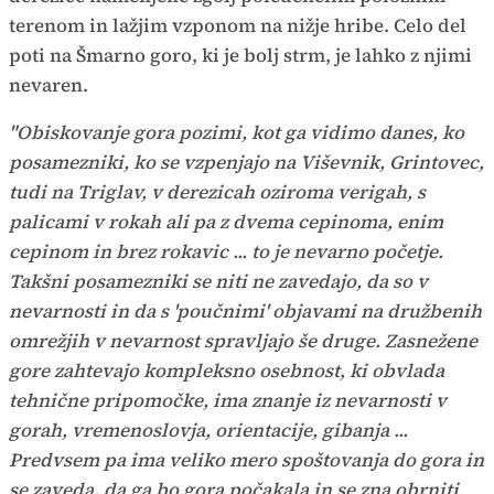
terenom in lažjim vzponom na nižje hribe. Celo del
poti na Šmarno goro, ki je bolj strm, je lahko z njimi
nevaren.
"Obiskovanje gora pozimi, kot ga vidimo danes, ko
posamezniki, ko se vzpenjajo na Viševnik, Grintovec,
tudi na Triglav, v derezicah oziroma verigah, s
palicami v rokah ali pa z dvema cepinoma, enim
cepinom in brez rokavic ... to je nevarno početje.
Takšni posamezniki se niti ne zavedajo, da so v
nevarnosti in da s 'poučnimi' objavami na družbenih
omrežjih v nevarnost spravljajo še druge. Zasnežene
gore zahtevajo kompleksno osebnost, ki obvlada
tehnične pripomočke, ima znanje iz nevarnosti v
gorah, vremenoslovja, orientacije, gibanja ...
Predvsem pa ima veliko mero spoštovanja do gora in
se zaveda, da ga bo gora počakala in se zna obrniti