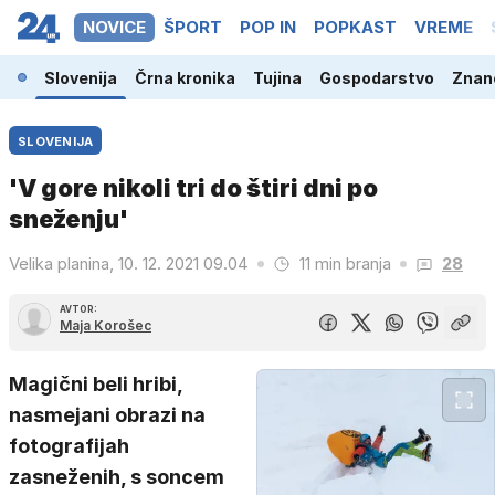
NOVICE
ŠPORT
POP IN
POPKAST
VREME
Slovenija
Črna kronika
Tujina
Gospodarstvo
Znano
SLOVENIJA
'V gore nikoli tri do štiri dni po
sneženju'
Velika planina, 10. 12. 2021 09.04
11 min branja
28
AVTOR:
Maja Korošec
Magični beli hribi,
nasmejani obrazi na
fotografijah
zasneženih, s soncem