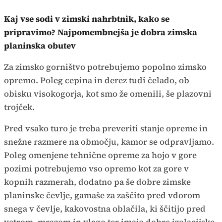
Kaj vse sodi v zimski nahrbtnik, kako se
pripravimo? Najpomembnejša je dobra zimska
planinska obutev
Za zimsko gorništvo potrebujemo popolno zimsko
opremo. Poleg cepina in derez tudi čelado, ob
obisku visokogorja, kot smo že omenili, še plazovni
trojček.
Pred vsako turo je treba preveriti stanje opreme in
snežne razmere na območju, kamor se odpravljamo.
Poleg omenjene tehnične opreme za hojo v gore
pozimi potrebujemo vso opremo kot za gore v
kopnih razmerah, dodatno pa še dobre zimske
planinske čevlje, gamaše za zaščito pred vdorom
snega v čevlje, kakovostna oblačila, ki ščitijo pred
vetrom, mrazom in vlago ter imajo dobre izolacijske