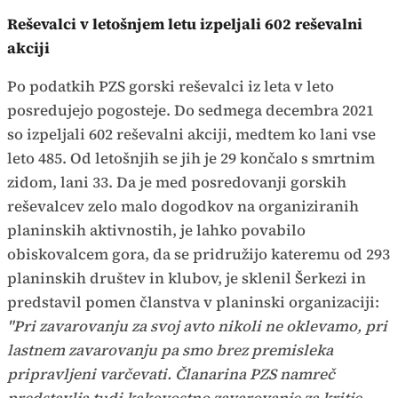
Reševalci v letošnjem letu izpeljali 602 reševalni
akciji
Po podatkih PZS gorski reševalci iz leta v leto
posredujejo pogosteje. Do sedmega decembra 2021
so izpeljali 602 reševalni akciji, medtem ko lani vse
leto 485. Od letošnjih se jih je 29 končalo s smrtnim
zidom, lani 33. Da je med posredovanji gorskih
reševalcev zelo malo dogodkov na organiziranih
planinskih aktivnostih, je lahko povabilo
obiskovalcem gora, da se pridružijo kateremu od 293
planinskih društev in klubov, je sklenil Šerkezi in
predstavil pomen članstva v planinski organizaciji:
"Pri zavarovanju za svoj avto nikoli ne oklevamo, pri
lastnem zavarovanju pa smo brez premisleka
pripravljeni varčevati. Članarina PZS namreč
predstavlja tudi kakovostno zavarovanje za kritje