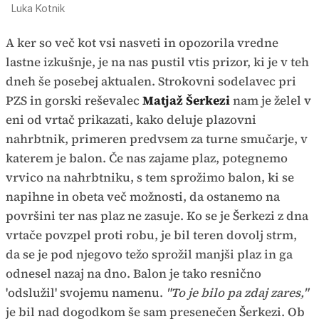
Luka Kotnik
A ker so več kot vsi nasveti in opozorila vredne
lastne izkušnje, je na nas pustil vtis prizor, ki je v teh
dneh še posebej aktualen. Strokovni sodelavec pri
PZS in gorski reševalec
Matjaž Šerkezi
nam je želel v
eni od vrtač prikazati, kako deluje plazovni
nahrbtnik, primeren predvsem za turne smučarje, v
katerem je balon. Če nas zajame plaz, potegnemo
vrvico na nahrbtniku, s tem sprožimo balon, ki se
napihne in obeta več možnosti, da ostanemo na
površini ter nas plaz ne zasuje. Ko se je Šerkezi z dna
vrtače povzpel proti robu, je bil teren dovolj strm,
da se je pod njegovo težo sprožil manjši plaz in ga
odnesel nazaj na dno. Balon je tako resnično
'odslužil' svojemu namenu.
"To je bilo pa zdaj zares,"
je bil nad dogodkom še sam presenečen Šerkezi. Ob