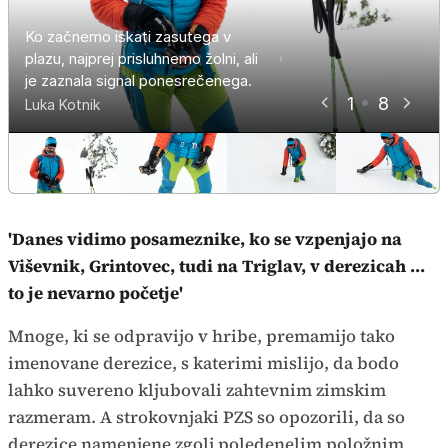
Ko z žolno lociramo zasutega,
Ko začnemo iskati zasutega v
Nato pričnemo z iskanjem. Žolna
Sondo zabadamo v obliki polža,
Stopimo dva koraka nazaj in
uporabimo plazovno sondo, ki je
plazu, najprej prisluhnemo žolni, ali
nas s signalom opozarja, kako blizu
Žolno moramo spustiti čim bolj k
Plazovna žolna je namenjena
dokler na začutimo
začnemo kopati frontalno, ne tik
namenjena finemu določanju lege
je zaznala signal ponesrečenega.
ponesrečenega smo.
tlom.
grobemu iskanju.
ponesrečenega.
nad zasutim.
Kopljemo, kolikor hitro lahko.
ponesrečenca.
1
8
Luka Kotnik
Luka Kotnik
Luka Kotnik
Luka Kotnik
Luka Kotnik
Luka Kotnik
Luka Kotnik
Luka Kotnik
'Danes vidimo posameznike, ko se vzpenjajo na
Viševnik, Grintovec, tudi na Triglav, v derezicah ...
to je nevarno početje'
Mnoge, ki se odpravijo v hribe, premamijo tako
imenovane derezice, s katerimi mislijo, da bodo
lahko suvereno kljubovali zahtevnim zimskim
razmeram. A strokovnjaki PZS so opozorili, da so
derezice namenjene zgolj poledenelim položnim