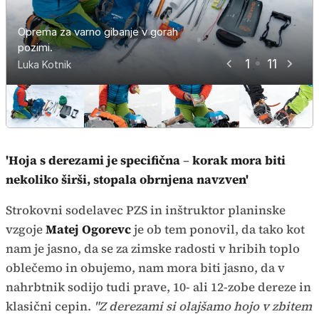
Prva pomoč in alu folija sta
Oprema za varno gibanje v gorah
pomembna v planinskem
Razlika med derezami in
Oprema za varno gibanje v gorah
Oprema za varno gibanje v gorah
Oprema za varno gibanje v gorah
Oprema za varno gibanje v gorah
Oprema za varno gibanje v gorah
Oprema za varno gibanje v gorah
Opreme za varno gibanje v gorah
pozimi.
nahrbtniku.
Ne pozabimo na zemljevid.
derezicami.
pozimi
pozimi.
pozimi.
pozimi.
pozimi.
pozimi.
pozimi.
1
11
Luka Kotnik
Luka Kotnik
Luka Kotnik
Luka Kotnik
Luka Kotnik
Luka Kotnik
Luka Kotnik
Luka Kotnik
Luka Kotnik
Luka Kotnik
Luka Kotnik
'Hoja s derezami je specifična
–
korak mora biti
nekoliko širši, stopala obrnjena navzven'
Strokovni sodelavec PZS in inštruktor planinske
vzgoje
Matej Ogorevc
je ob tem ponovil, da tako kot
nam je jasno, da se za zimske radosti v hribih toplo
oblečemo in obujemo, nam mora biti jasno, da v
nahrbtnik sodijo tudi prave, 10- ali 12-zobe dereze in
klasični cepin.
"Z derezami si olajšamo hojo v zbitem