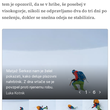
tem je opozoril, da se v hribe, še posebej v
visokogorje, nikoli ne odpravljamo dva do tri dni po
sneženju, dokler se snežna odeja ne stabilizira.
Matjaž Šerkezi nam je želel
Snežna odeja ni zdržala njegove
Ker je bila klančina vrtače kratka, se
pokazati, kako deluje plazovni
teže, zato se mu je udrlo pod
Nahrbtnik je odigral svojo vlogo,
je hitro ustavil in jo odnesel brez
A kako bi bilo, če bi ga zajel velik
nahrbtnik. Z dna vrtače se je
nogami, sprožil je majhen kložasti
obdržal ga na površini.
poškodb.
plaz?
Bi še stal tako pokončno?
povzpel proti njenemu robu.
plaz.
1
6
Luka Kotnik
Luka Kotnik
Luka Kotnik
Luka Kotnik
Luka Kotnik
Luka Kotnik