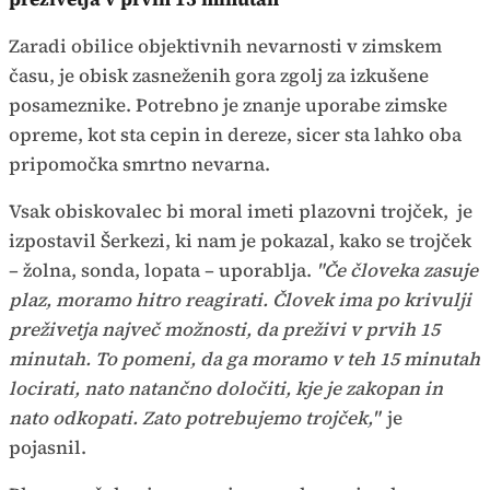
Zaradi obilice objektivnih nevarnosti v zimskem
času, je obisk zasneženih gora zgolj za izkušene
posameznike. Potrebno je znanje uporabe zimske
opreme, kot sta cepin in dereze, sicer sta lahko oba
pripomočka smrtno nevarna.
Vsak obiskovalec bi moral imeti plazovni trojček, je
izpostavil Šerkezi, ki nam je pokazal, kako se trojček
– žolna, sonda, lopata – uporablja.
"Če človeka zasuje
plaz, moramo hitro reagirati. Človek ima po krivulji
preživetja največ možnosti, da preživi v prvih 15
minutah. To pomeni, da ga moramo v teh 15 minutah
locirati, nato natančno določiti, kje je zakopan in
nato odkopati. Zato potrebujemo trojček,"
je
pojasnil.