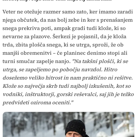
Veter ne otežuje razmer samo zato, ker imamo zaradi
njega občutek, da nas bolj zebe in ker s prenašanjem
snega prekriva poti, ampak gradi tudi klože, ki so
nevarne za plazove. Šerkezi je pojasnil, da je kloža
trda, zbita plošča snega, ki se utrga, sproži, že ob
manjši obremenitvi – če planinec denimo stopi ali
turni smučar zapelje nanjo.
"Na takšni plošči, ki se
utrga, se zapeljemo po pobočju navzdol. Hitro
dosežemo veliko hitrost in nam praktično ni rešitve.
Klože so največja skrb tudi najbolj izkušenih, kot so
vodniki, inštruktorji, gorski reševalci, saj jih je težko
predvideti oziroma oceniti."