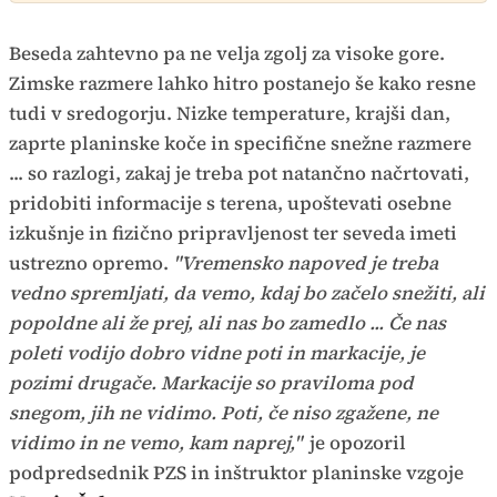
Beseda zahtevno pa ne velja zgolj za visoke gore.
Zimske razmere lahko hitro postanejo še kako resne
tudi v sredogorju. Nizke temperature, krajši dan,
zaprte planinske koče in specifične snežne razmere
... so razlogi, zakaj je treba pot natančno načrtovati,
pridobiti informacije s terena, upoštevati osebne
izkušnje in fizično pripravljenost ter seveda imeti
ustrezno opremo.
"Vremensko napoved je treba
vedno spremljati, da vemo, kdaj bo začelo snežiti, ali
popoldne ali že prej, ali nas bo zamedlo ... Če nas
poleti vodijo dobro vidne poti in markacije, je
pozimi drugače. Markacije so praviloma pod
snegom, jih ne vidimo. Poti, če niso zgažene, ne
vidimo in ne vemo, kam naprej,"
je opozoril
podpredsednik PZS in inštruktor planinske vzgoje