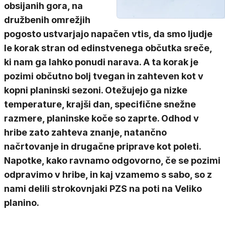
obsijanih gora, na
družbenih omrežjih
pogosto ustvarjajo napačen vtis, da smo ljudje
le korak stran od edinstvenega občutka sreče,
ki nam ga lahko ponudi narava. A ta korak je
pozimi občutno bolj tvegan in zahteven kot v
kopni planinski sezoni. Otežujejo ga nizke
temperature, krajši dan, specifične snežne
razmere, planinske koče so zaprte. Odhod v
hribe zato zahteva znanje, natančno
načrtovanje in drugačne priprave kot poleti.
Napotke, kako ravnamo odgovorno, če se pozimi
odpravimo v hribe, in kaj vzamemo s sabo, so z
nami delili strokovnjaki PZS na poti na Veliko
planino.