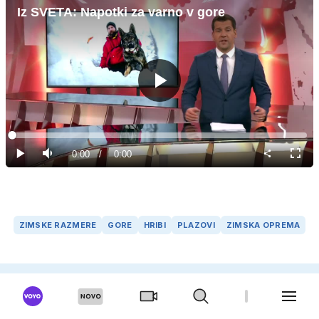
Iz SVETA: Napotki za varno v gore
Predvajaj
Loaded
:
0%
Current
0:00
/
Duration
0:00
Predvajaj
Tiho
Celoz
način
Time
ZIMSKE RAZMERE
GORE
HRIBI
PLAZOVI
ZIMSKA OPREMA
SORODNI ČLANKI