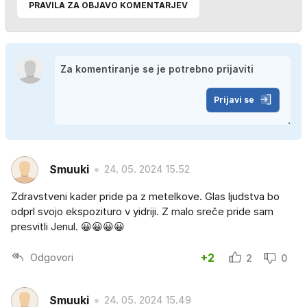
PRAVILA ZA OBJAVO KOMENTARJEV
Prijavi se
Smuuki
24. 05. 2024 15.52
Zdravstveni kader pride pa z metelkove. Glas ljudstva bo
odprl svojo ekspozituro v yidriji. Z malo sreče pride sam
presvitli Jenul. 😀😀😀😀
Odgovori
+2
2
0
Smuuki
24. 05. 2024 15.49