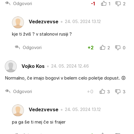
Odgovori
-1
1
2
Vedezvevse
24. 05. 2024 13.12
kje ti žviš ? v stalonovi rusiji ?
Odgovori
+2
2
0
Vojko Kos
24. 05. 2024 12.46
Normalno, ĉe imajo bogovi v belem celo poletje dopust. 😡
Odgovori
+0
3
3
Vedezvevse
24. 05. 2024 13.12
pa ga še ti mej če si frajer