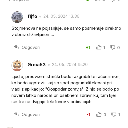
fljfo
24. 05. 2024 13.36
Stojmenova ne pojasnjuje, se samo posmehuje direktno
v obraz državljanom...
Odgovori
+1
1
0
Grma53
24. 05. 2024 15.20
Ljudje, predvsem starčki bodo razgrabili te računalnike,
ko bodo ugotovili, kaj so spet pogruntalitelebani pri
vladi z aplikacijo: "Gospodar zdravja". Z njo se bodo po
novem lahko naročali pri osebnem zdravniku, tam kjer
sestre ne dvigajo telefonov v ordinacijah.
Odgovori
-1
0
1