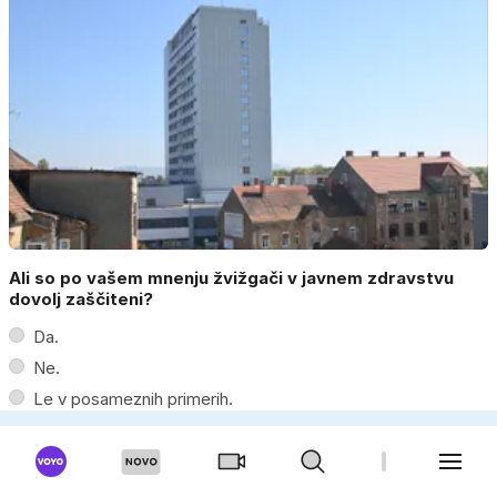
Ali so po vašem mnenju žvižgači v javnem zdravstvu
dovolj zaščiteni?
Da.
Ne.
Le v posameznih primerih.
Ne vem.
Moški
Ženska