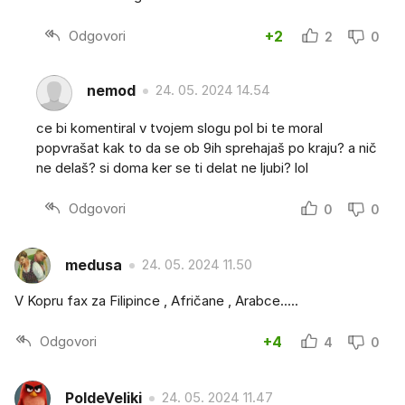
Odgovori
+2
2
0
nemod
24. 05. 2024 14.54
ce bi komentiral v tvojem slogu pol bi te moral
popvrašat kak to da se ob 9ih sprehajaš po kraju? a nič
ne delaš? si doma ker se ti delat ne ljubi? lol
Odgovori
0
0
medusa
24. 05. 2024 11.50
V Kopru fax za Filipince , Afričane , Arabce.....
Odgovori
+4
4
0
PoldeVeliki
24. 05. 2024 11.47