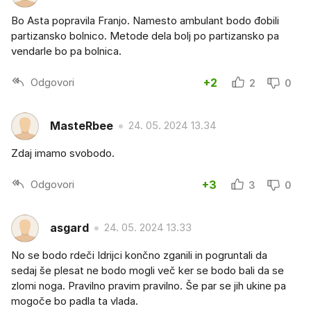
Bo Asta popravila Franjo. Namesto ambulant bodo đobili
partizansko bolnico. Metode dela bolj po partizansko pa
vendarle bo pa bolnica.
Odgovori
+2
2
0
MasteRbee
24. 05. 2024 13.34
Zdaj imamo svobodo.
Odgovori
+3
3
0
asgard
24. 05. 2024 13.33
No se bodo rdeči Idrijci končno zganili in pogruntali da
sedaj še plesat ne bodo mogli več ker se bodo bali da se
zlomi noga. Pravilno pravim pravilno. Še par se jih ukine pa
mogoče bo padla ta vlada.