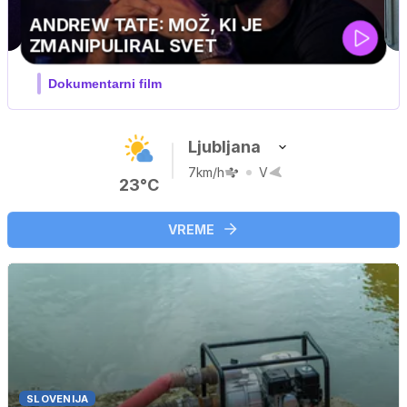
MOJ PRIJATELJ PINGVIN
Film meseca / družinski, pustolovski
Ljubljana
7km/h
V
23°C
VREME
SLOVENIJA