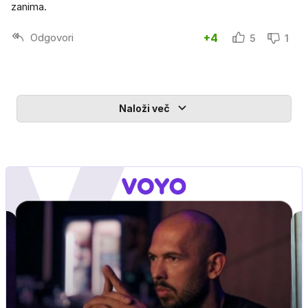
zanima.
Odgovori
+4
5
1
Naloži več