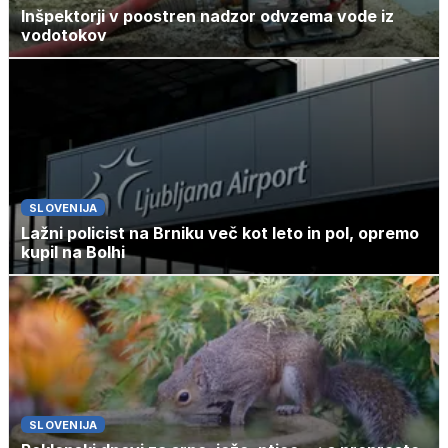
Inšpektorji v poostren nadzor odvzema vode iz
vodotokov
SLOVENIJA
Lažni policist na Brniku več kot leto in pol, opremo
kupil na Bolhi
SLOVENIJA