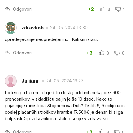
Odgovori
+2
3
1
zdravkob
24. 05. 2024 13.30
opredeljevanje neopredeljenih.... Kakšni izrazi.
Odgovori
+3
3
0
Julijann
24. 05. 2024 13.27
Potem pa berem, da je bilo doslej oddanih nekaj čez 900
prenosnikov, v skladišču pa jih je še 10 tisoč. Kako to
pojasnjuje ministrica Stojmenova Duh? Tistih 6, 5 milijona in
doslej plačan8h stroškov hrambe 17.500€ je denar, ki si ga
bolj zaslužijo zdravniki in ostalo osebje v zdravstvu.
Odgovori
+3
3
0