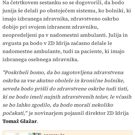
Na četrtkovem sestanku so se dogovorili, da bodo
junija še delali po obstoječem sistemu, ko bolniki, ki
imajo izbranega zdravnika, zdravstveno oskrbo
dobijo pri svojem izbranem zdravniku,
neopredeljeni pa v nadomestni ambulanti. Julija in
avgusta pa bodo v ZD Idrija začasno delale le
nadomestne ambulante, tudi za paciente, ki imajo
izbranega osebnega zdravnika.
"Poskrbeli bomo, da bo zagotovljena zdravstvena
oskrba za vse akutno obolele in kronične bolnike,
seveda bodo prišli do zdravstvene oskrbe tudi tisti,
ki ne bodo imeli nujnih zdravstvenih težav, le včasih
se bo lahko zgodilo, da bodo morali nekoliko
počakati,"
je novinarjem pojasnil direktor ZD Idrija
Tomaž Glažar
.