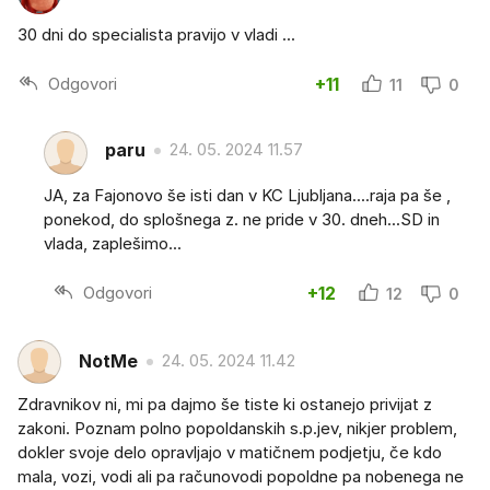
30 dni do specialista pravijo v vladi ...
Odgovori
+11
11
0
paru
24. 05. 2024 11.57
JA, za Fajonovo še isti dan v KC Ljubljana....raja pa še ,
ponekod, do splošnega z. ne pride v 30. dneh...SD in
vlada, zaplešimo...
Odgovori
+12
12
0
NotMe
24. 05. 2024 11.42
Zdravnikov ni, mi pa dajmo še tiste ki ostanejo privijat z
zakoni. Poznam polno popoldanskih s.p.jev, nikjer problem,
dokler svoje delo opravljajo v matičnem podjetju, če kdo
mala, vozi, vodi ali pa računovodi popoldne pa nobenega ne