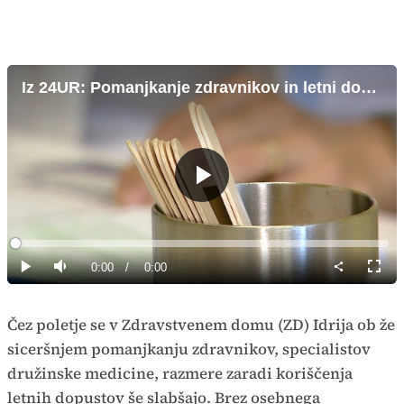
Iz 24UR: Pomanjkanje zdravnikov in letni dopust
Predvajaj
Loaded
:
0%
Current
0:00
/
Duration
0:00
Predvajaj
Tiho
Celoz
način
Time
Čez poletje se v Zdravstvenem domu (ZD) Idrija ob že
siceršnjem pomanjkanju zdravnikov, specialistov
družinske medicine, razmere zaradi koriščenja
letnih dopustov še slabšajo. Brez osebnega