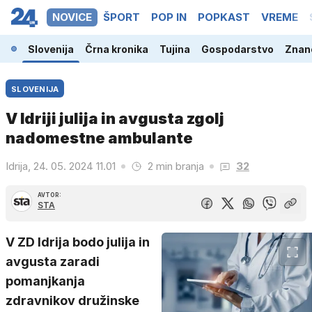
NOVICE
ŠPORT
POP IN
POPKAST
VREME
Slovenija
Črna kronika
Tujina
Gospodarstvo
Znano
SLOVENIJA
V Idriji julija in avgusta zgolj
nadomestne ambulante
Idrija, 24. 05. 2024 11.01
2 min branja
32
AVTOR:
STA
V ZD Idrija bodo julija in
avgusta zaradi
pomanjkanja
zdravnikov družinske