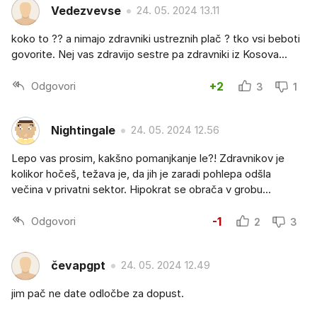
Vedezvevse
24. 05. 2024 13.11
koko to ?? a nimajo zdravniki ustreznih plač ? tko vsi beboti
govorite. Nej vas zdravijo sestre pa zdravniki iz Kosova...
Odgovori
+2
3
1
Nightingale
24. 05. 2024 12.56
Lepo vas prosim, kakšno pomanjkanje le?! Zdravnikov je
kolikor hočeš, težava je, da jih je zaradi pohlepa odšla
večina v privatni sektor. Hipokrat se obrača v grobu...
Odgovori
-1
2
3
čevapgpt
24. 05. 2024 12.49
jim pač ne date odločbe za dopust.