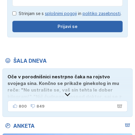
Strinjam se s
splošnimi pogoji
in
politiko zasebnosti
.
Prijavi se
ŠALA DNEVA
Oče v porodnišnici nestrpno čaka na rojstvo
svojega sina. Končno se prikaže ginekolog in mu
reče: "Ne ustrašite se, vaš sin tehta le dober
kilogram!" "Nič čudnega, gospod doktor, saj se z
ženo poznava šele tri mesece."
800
849
ANKETA