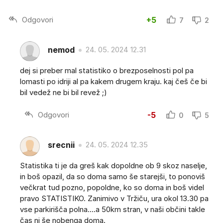
Odgovori
+5
7
2
nemod
24. 05. 2024 12.31
dej si preber mal statistiko o brezposelnosti pol pa
lomasti po idriji al pa kakem drugem kraju. kaj češ če bi
bil vedež ne bi bil revež ;)
Odgovori
-5
0
5
srecnii
24. 05. 2024 12.35
Statistika ti je da greš kak dopoldne ob 9 skoz naselje,
in boš opazil, da so doma samo še starejši, to ponoviš
večkrat tud pozno, popoldne, ko so doma in boš videl
pravo STATISTIKO. Zanimivo v Tržiču, ura okol 13.30 pa
vse parkirišča polna....a 50km stran, v naši občini takle
čas ni še nobenga doma.