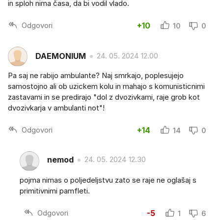
in sploh nima časa, da bi vodil vlado.
Odgovori
+10
10
0
DAEMONIUM
24. 05. 2024 12.00
Pa saj ne rabijo ambulante? Naj smrkajo, poplesujejo
samostojno ali ob uzickem kolu in mahajo s komunisticnimi
zastavami in se predirajo "dol z dvozivkami, raje grob kot
dvozivkarja v ambulanti not"!
Odgovori
+14
14
0
nemod
24. 05. 2024 12.30
pojma nimas o poljedeljstvu zato se raje ne oglašaj s
primitivnimi pamfleti.
Odgovori
-5
1
6