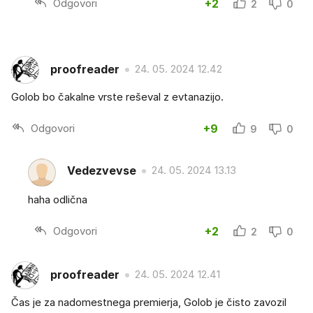
Odgovori
+2
2
0
proofreader
24. 05. 2024 12.42
Golob bo čakalne vrste reševal z evtanazijo.
Odgovori
+9
9
0
Vedezvevse
24. 05. 2024 13.13
haha odlična
Odgovori
+2
2
0
proofreader
24. 05. 2024 12.41
Čas je za nadomestnega premierja, Golob je čisto zavozil