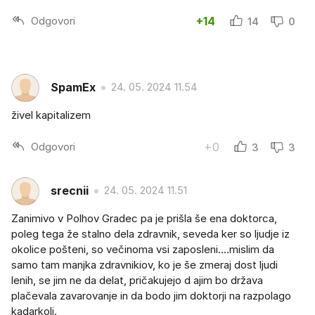
Odgovori
+14
14
0
SpamEx
24. 05. 2024 11.54
živel kapitalizem
Odgovori
+0
3
3
srecnii
24. 05. 2024 11.51
Zanimivo v Polhov Gradec pa je prišla še ena doktorca,
poleg tega že stalno dela zdravnik, seveda ker so ljudje iz
okolice pošteni, so večinoma vsi zaposleni....mislim da
samo tam manjka zdravnikiov, ko je še zmeraj dost ljudi
lenih, se jim ne da delat, pričakujejo d ajim bo država
plačevala zavarovanje in da bodo jim doktorji na razpolago
kadarkoli.