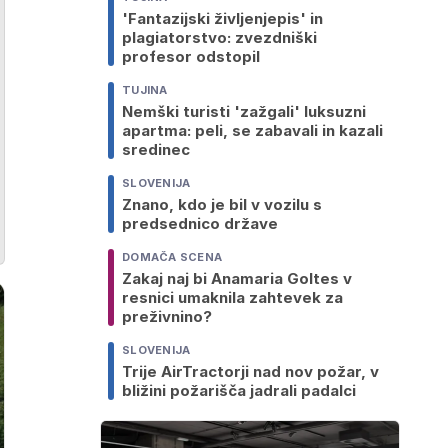
'Fantazijski življenjepis' in
plagiatorstvo: zvezdniški
profesor odstopil
TUJINA
Nemški turisti 'zažgali' luksuzni
apartma: peli, se zabavali in kazali
sredinec
SLOVENIJA
Znano, kdo je bil v vozilu s
predsednico države
DOMAČA SCENA
Zakaj naj bi Anamaria Goltes v
resnici umaknila zahtevek za
preživnino?
SLOVENIJA
Trije AirTractorji nad nov požar, v
bližini požarišča jadrali padalci