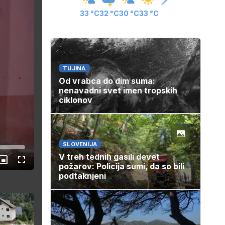
33 °C
32 °C
30 °C
33 °C
TUJINA
Od vrabca do dim suma:
nenavadni svet imen tropskih
ciklonov
SLOVENIJA
V treh tednih gasili devet
Slika
Celozaslonski
požarov: Policija sumi, da so bili
v
način
podtaknjeni
sliki