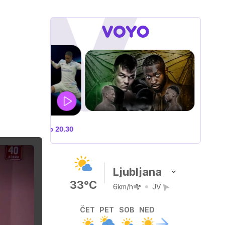
OXING 10
VOYO: sobota ob
Ljubljana
33°C
6km/h
JV
ČET
PET
SOB
NED