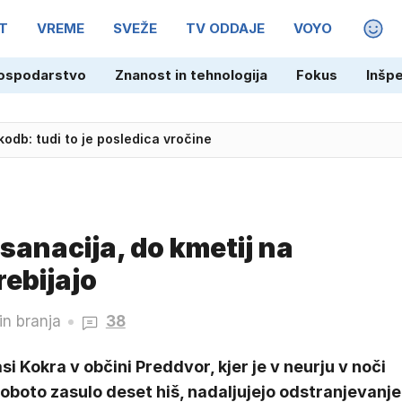
T
VREME
SVEŽE
TV ODDAJE
VOYO
MAGA
ospodarstvo
Znanost in tehnologija
Fokus
Inšp
db: tudi to je posledica vročine
 sanacija, do kmetij na
rebijajo
in branja
38
si Kokra v občini Preddvor, kjer je v neurju v noči
oboto zasulo deset hiš, nadaljujejo odstranjevanje