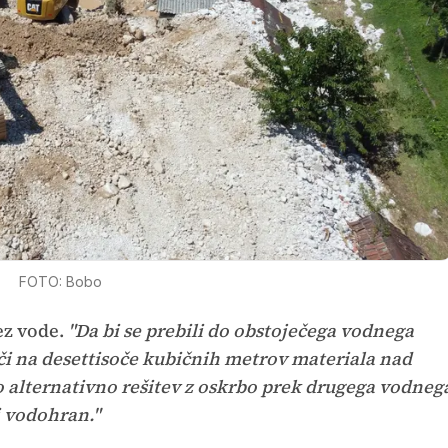
FOTO: Bobo
ez vode.
"Da bi se prebili do obstoječega vodnega
 loči na desettisoče kubičnih metrov materiala nad
 alternativno rešitev z oskrbo prek drugega vodneg
či vodohran."