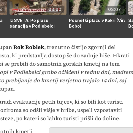
3
03:00
03:07
la
Iz SVETA: Po plazu
Posnetki plazu v Kokri (Vir:
Sa
sanacija v Podlebelci
Bobo)
B
župan
Rok Roblek
, trenutno čistijo zgornji del
ta, ki predstavlja dostop še do zadnje hiše. Hkrati
bi se prebili do samotnih gorskih kmetij na tem
pi v Podlebelci grobo očiščeni v tednu dni, medte
 prebijanje do kmetij verjetno trajalo 14 dni, saj
župan.
radi evakuacije petih tujcev, ki so bili kot turisti
iroma so odšli višje v hribe, uspeli vzpostaviti
eze, po kateri so lahko turisti prišli do doline.
otnih kmetij