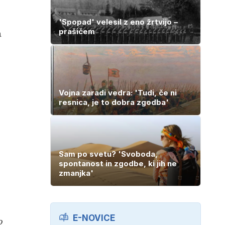
'Spopad' velesil z eno žrtvijo –
prašičem
a
Vojna zaradi vedra: 'Tudi, če ni
resnica, je to dobra zgodba'
Sam po svetu? 'Svoboda,
spontanost in zgodbe, ki jih ne
zmanjka'
E-NOVICE
o