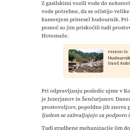
Z gasilskimi vozili vode do nekateri
vode potrebne, da se očistijo velike
kamenjem prinesel hudournik. Pri či
pomoč so jim priskočili tudi prostov
Hotemaže.
PREBERI ŠE
Hudournik
tisoč kubi
Pri odpravljanju posledic ujme v Ko
je Jezerjanov in Šenčurjanov. Dane
prostovoljcev, popoldne jih znova p
ljudem se zahvaljujejo za podporo 
Tudi gradbene mehanizacije jim dos