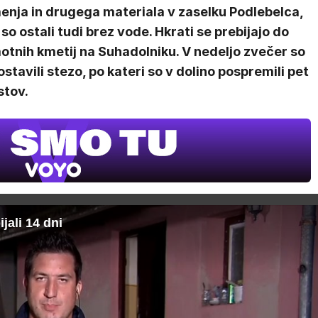
enja in drugega materiala v zaselku Podlebelca,
 so ostali tudi brez vode. Hkrati se prebijajo do
otnih kmetij na Suhadolniku. V nedeljo zvečer so
stavili stezo, po kateri so v dolino pospremili pet
stov.
ZUFFA B
V živo na 
20.00
ali 14 dni