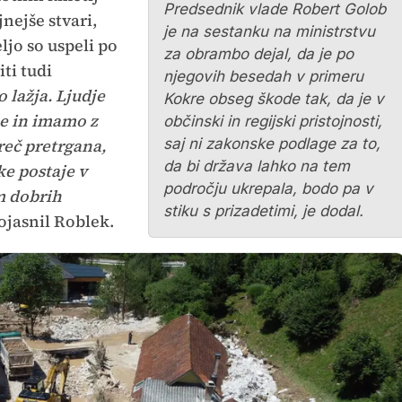
Predsednik vlade Robert Golob
nejše stvari,
je na sestanku na ministrstvu
ljo so uspeli po
za obrambo dejal, da je po
ti tudi
njegovih besedah v primeru
o lažja. Ljudje
Kokre obseg škode tak, da je v
ne in imamo z
občinski in regijski pristojnosti,
reč pretrgana,
saj ni zakonske podlage za to,
da bi država lahko na tem
ke postaje v
področju ukrepala, bodo pa v
m dobrih
stiku s prizadetimi, je dodal.
ojasnil Roblek.