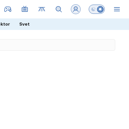
Preklopi barvni na
ZIN
ektor
Svet