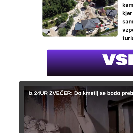
kam
kjer
sam
vzpo
turi
Iz 24UR ZVEČER: Do kmetij se bodo prebij