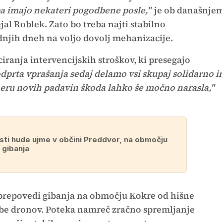
j pa imajo nekateri pogodbene posle,"
je ob današnje
al Roblek. Zato bo treba najti stabilno
dnjih dneh na voljo dovolj mehanizacije.
ciranja intervencijskih stroškov, ki presegajo
odprta vprašanja sedaj delamo vsi skupaj solidarno i
imeru novih padavin škoda lahko še močno narasla,"
ti hude ujme v občini Preddvor, na območju
gibanja
 prepovedi gibanja na območju Kokre od hišne
abe dronov. Poteka namreč zračno spremljanje