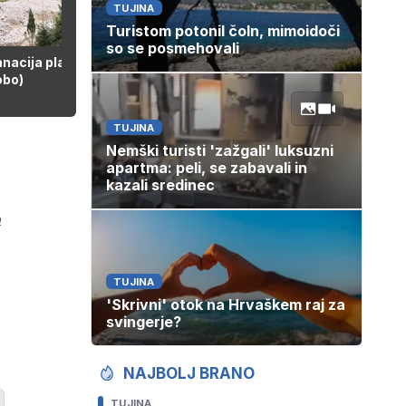
TUJINA
00:42
Turistom potonil čoln, mimoidoči
so se posmehovali
nacija plazu v Kokri (Vir:
obo)
TUJINA
Nemški turisti 'zažgali' luksuzni
apartma: peli, se zabavali in
kazali sredinec
m
TUJINA
'Skrivni' otok na Hrvaškem raj za
svingerje?
NAJBOLJ BRANO
TUJINA