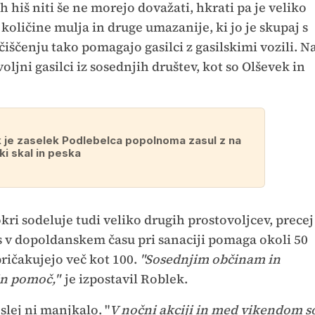
h hiš niti še ne morejo dovažati, hkrati pa je veliko
 količine mulja in druge umazanije, ki jo je skupaj s
ščenju tako pomagajo gasilci z gasilskimi vozili. N
oljni gasilci iz sosednjih društev, kot so Olševek in
 je zaselek Podlebelca popolnoma zasul z na
ki skal in peska
kri sodeluje tudi veliko drugih prostovoljcev, precej
s v dopoldanskem času pri sanaciji pomaga okoli 50
ričakujejo več kot 100.
"Sosednjim občinam in
in pomoč,"
je izpostavil Roblek.
lej ni manjkalo. "
V nočni akciji in med vikendom s