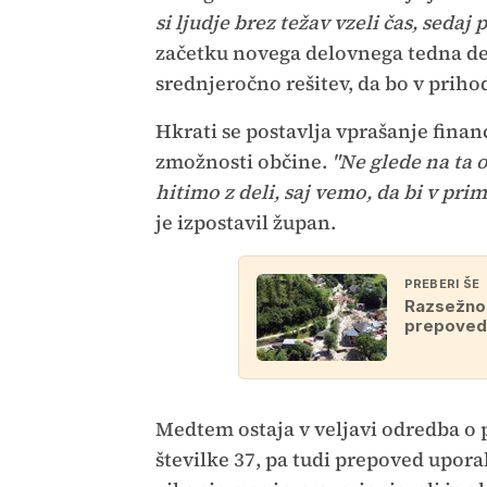
si ljudje brez težav vzeli čas, seda
začetku novega delovnega tedna dej
srednjeročno rešitev, da bo v priho
Hkrati se postavlja vprašanje finan
zmožnosti občine.
"Ne glede na ta 
hitimo z deli, saj vemo, da bi v pr
je izpostavil župan.
PREBERI ŠE
Razsežnos
prepoved 
Medtem ostaja v veljavi odredba o
številke 37, pa tudi prepoved upor