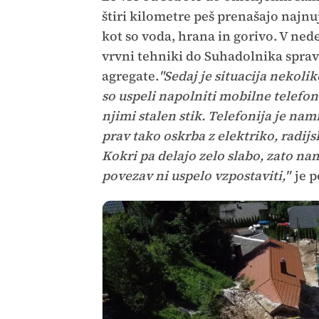
štiri kilometre peš prenašajo najnuj
kot so voda, hrana in gorivo. V nede
vrvni tehniki do Suhadolnika spravi
agregate.
"Sedaj je situacija nekolik
so uspeli napolniti mobilne telefo
njimi stalen stik. Telefonija je nam
prav tako oskrba z elektriko, radijs
Kokri pa delajo zelo slabo, zato na
povezav ni uspelo vzpostaviti,"
je p