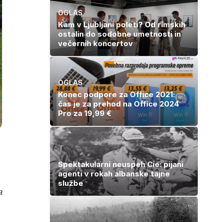
OGLAS
Kam v Ljubljani poleti? Od rimskih
ostalin do sodobne umetnosti in
večernih koncertov
OGLAS
Konec podpore za Office 2021:
čas je za prehod na Office 2024
Pro za 19,99 €
Spektakularni neuspeh Cie: pijani
agenti v rokah albanske tajne
službe
a