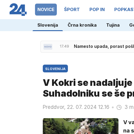
NOVICE
ŠPORT
POP IN
POPKAS
Slovenija
Črna kronika
Tujina
G
17.49
Namesto upada, porast poško
SLOVENIJA
V Kokri se nadaljuje
Suhadolniku se še p
Preddvor, 22. 07. 2024 12.16
3 m
V va
na s