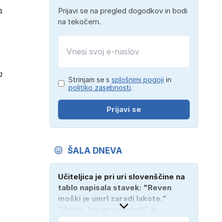
m
Prijavi se na pregled dogodkov in bodi
na tekočem.
n
Strinjam se s
splošnimi pogoji
in
politiko zasebnosti
.
Prijavi se
ŠALA DNEVA
Učiteljica je pri uri slovenščine na
tablo napisala stavek: "Reven
moški je umrl zaradi lakote."
"Peter, kje je subjekt?" je
vprašala. "Verjetno na