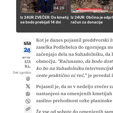
04:26
03:2
Iz 24UR ZVEČER: Do kmetij
Iz 24UR: Občina je odpr
se bodo prebijali 14 dni
račun za donacije
Kot je danes pojasnil preddvorski 
zaselka Podlebelca do zgornjega mos
začenjajo dela na Suhadolniku, da 
AVTOR:
območju.
"Računamo, da bodo dosto
STA
N.L.
ko bo na Suhadolniku intervencijsko
Deli zgodbo:
ceste praktično ni več,"
je povedal 
Pojasnil je, da so v nedeljo zvečer za
nastanjeni na omenjenih kmetijah oz
zasilno prehodnost ozke planinske st
Že vse od sobote do omenjenih sam