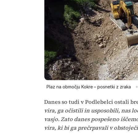
Plaz na območju Kokre – posnetki z zraka
Danes so tudi v Podlebelci ostali br
vira, ga očistili in usposobili, nas
vasjo. Zato danes pospešeno iščemo
vira, ki bi ga prečrpavali v obstoje