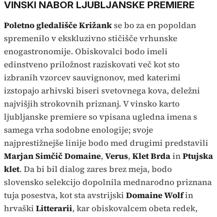
VINSKI NABOR LJUBLJANSKE PREMIERE
Poletno gledališče Križank
se bo za en popoldan
spremenilo v ekskluzivno stičišče vrhunske
enogastronomije. Obiskovalci bodo imeli
edinstveno priložnost raziskovati več kot sto
izbranih vzorcev sauvignonov, med katerimi
izstopajo arhivski biseri svetovnega kova, deležni
najvišjih strokovnih priznanj. V vinsko karto
ljubljanske premiere so vpisana ugledna imena s
samega vrha sodobne enologije; svoje
najprestižnejše linije bodo med drugimi predstavili
Marjan Simčič Domaine
,
Verus
,
Klet Brda
in
Ptujska
klet
. Da bi bil dialog zares brez meja, bodo
slovensko selekcijo dopolnila mednarodno priznana
tuja posestva, kot sta avstrijski
Domaine Wolf
in
hrvaški
Litterarii
, kar obiskovalcem obeta redek,