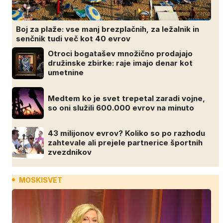
Boj za plaže: vse manj brezplačnih, za ležalnik in
senčnik tudi več kot 40 evrov
Otroci bogatašev množično prodajajo
družinske zbirke: raje imajo denar kot
umetnine
Medtem ko je svet trepetal zaradi vojne,
so oni služili 600.000 evrov na minuto
43 milijonov evrov? Koliko so po razhodu
zahtevale ali prejele partnerice športnih
zvezdnikov
MOSKISVET