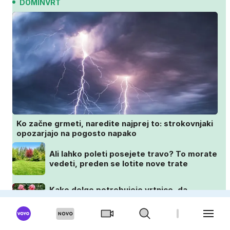
DOMINVRT
Ko začne grmeti, naredite najprej to: strokovnjaki
opozarjajo na pogosto napako
Ali lahko poleti posejete travo? To morate
vedeti, preden se lotite nove trate
Kako dolgo potrebujejo vrtnice, da
zrastejo? Vse o rasti, cvetenju in negi
vrtnic