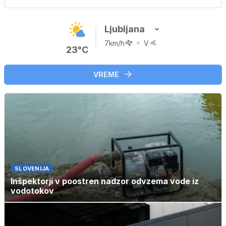
…
Ljubljana
7km/h
V
23°C
VREME
SLOVENIJA
Inšpektorji v poostren nadzor odvzema vode iz
vodotokov