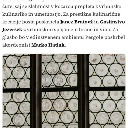
čute, saj se žlahtnost v kozarcu prepleta z vrhunsko
kulinariko in umetnostjo. Za prestižne kulinarične
kreacije bosta poskrbela
Janez Bratovž
in
Gostinstvo
Jezeršek
z vrhunskim spajanjem hrane in vina. Za
glasbo bo v edinstvenem ambientu Pergole poskrbel
akordeonist
Marko Hatlak
.