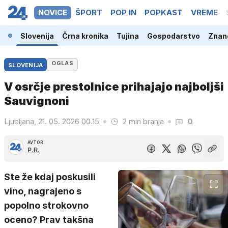
NOVICE
ŠPORT
POP IN
POPKAST
VREME
Slovenija
Črna kronika
Tujina
Gospodarstvo
Znano
OGLAS
SLOVENIJA
V osrčje prestolnice prihajajo najboljši
Sauvignoni
Ljubljana, 21. 05. 2026 00.15
2 min branja
0
AVTOR:
P.R.
Ste že kdaj poskusili
vino, nagrajeno s
popolno strokovno
oceno? Prav takšna