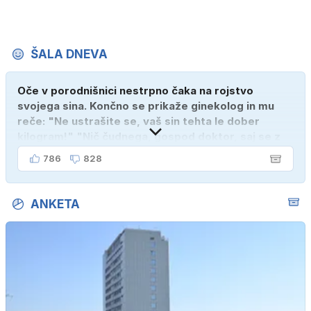
ŠALA DNEVA
Oče v porodnišnici nestrpno čaka na rojstvo
svojega sina. Končno se prikaže ginekolog in mu
reče: "Ne ustrašite se, vaš sin tehta le dober
kilogram!" "Nič čudnega, gospod doktor, saj se z
ženo poznava šele tri mesece."
786
828
ANKETA