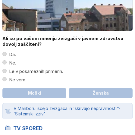
Ali so po vašem mnenju žvižgači v javnem zdravstvu
dovolj zaščiteni?
Da.
Ne.
Le v posameznih primerih.
Ne vem.
Moški
Ženska
V Mariboru iščejo žvižgača in 'skrivajo nepravilnosti'?
'Sistemski izziv'
TV SPORED