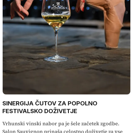
SINERGIJA ČUTOV ZA POPOLNO
FESTIVALSKO DOŽIVETJE
Vrhunski vinski nabor pa je šele začetek zgodbe.
Salon Sauvignon prinaša celostno doživetje za vse