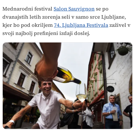
Mednarodni festival
Salon Sauvignon
se po
dvanajstih letih zorenja seli v samo srce Ljubljane,
kjer bo pod okriljem
74. Ljubljana Festivala
zaživel v
svoji najbolj prefinjeni izdaji doslej.