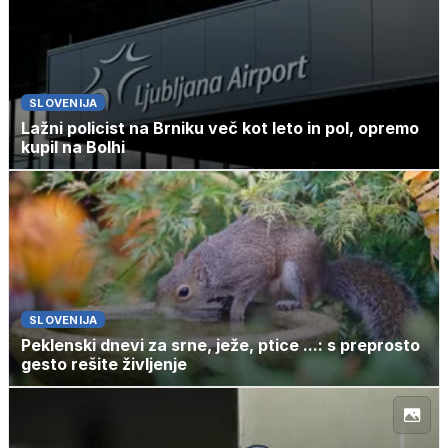
SLOVENIJA
Lažni policist na Brniku več kot leto in pol, opremo
kupil na Bolhi
SLOVENIJA
Peklenski dnevi za srne, ježe, ptice ...: s preprosto
gesto rešite življenje