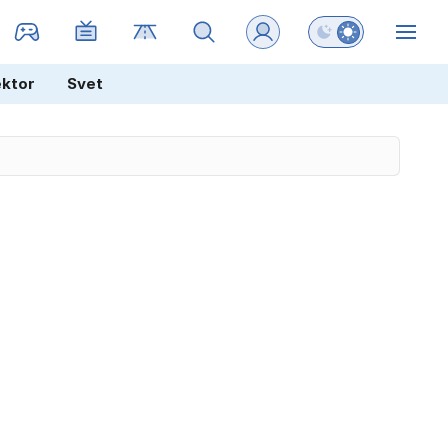
Preklopi barvni na
ZIN
ektor
Svet