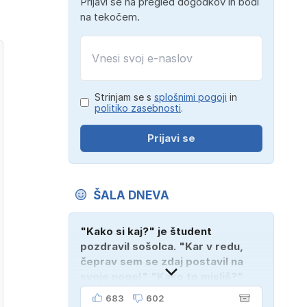
Prijavi se na pregled dogodkov in bodi
na tekočem.
Strinjam se s
splošnimi pogoji
in
politiko zasebnosti
.
Prijavi se
ŠALA DNEVA
"Kako si kaj?" je študent
pozdravil sošolca. "Kar v redu,
čeprav sem se zdaj postavil na
svoje noge!" "Kako to misliš?"
"Oče mi je vzel avto!"
683
602