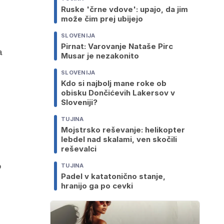
Ruske 'črne vdove': upajo, da jim
može čim prej ubijejo
SLOVENIJA
Pirnat: Varovanje Nataše Pirc
a
Musar je nezakonito
SLOVENIJA
Kdo si najbolj mane roke ob
obisku Dončićevih Lakersov v
Sloveniji?
TUJINA
Mojstrsko reševanje: helikopter
lebdel nad skalami, ven skočili
reševalci
o
TUJINA
Padel v katatonično stanje,
hranijo ga po cevki