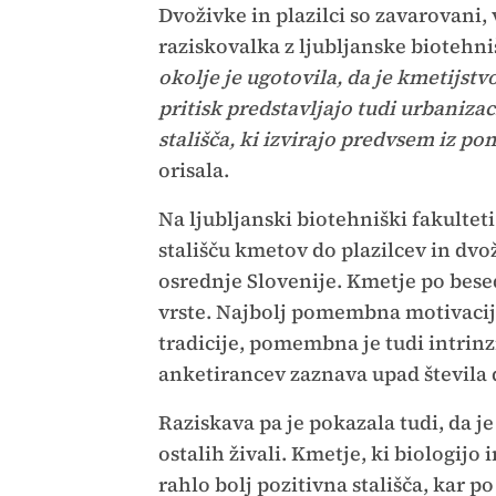
Dvoživke in plazilci so zavarovani,
raziskovalka z ljubljanske biotehn
okolje je ugotovila, da je kmetijstv
pritisk predstavljajo tudi urbanizac
stališča, ki izvirajo predvsem iz po
orisala.
Na ljubljanski biotehniški fakultet
stališču kmetov do plazilcev in dvož
osrednje Slovenije. Kmetje po bes
vrste. Najbolj pomembna motivacija 
tradicije, pomembna je tudi intrinz
anketirancev zaznava upad števila 
Raziskava pa je pokazala tudi, da j
ostalih živali. Kmetje, ki biologijo
rahlo bolj pozitivna stališča, kar