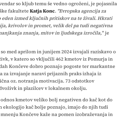
 vendar so kljub temu še vedno ogroženi, je pojasnila
iške fakultete
Katja Konc
.
"Evropska agencija za
o eden izmed ključnih pritiskov na te živali. Hkrati
ija, krivolov in promet, velik del pa tudi negativna
manjkanja znanja, mitov in ljudskega izročila,"
je
i so med aprilom in junijem 2024 izvajali raziskavo o
ivk, v katero so vključili 462 kmetov iz Pomurja in
edah Končeve dobro poznajo pogoste ter markantne
za izvajanje naravi prijaznih praks izhaja iz
ična oz. notranja motivacija. 73 odstotkov
dvoživk in plazilcev v lokalnem okolju.
e odnos kmetov veliko bolj negativen do kač kot do
 in ekologijo kač bolje poznajo, imajo do njih tudi
 po mnenju Končeve kaže na pomen izobraževanja in