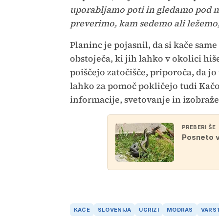
uporabljamo poti in gledamo pod 
preverimo, kam sedemo ali ležemo,
Planinc je pojasnil, da si kače same
obstoječa, ki jih lahko v okolici hi
poiščejo zatočišče, priporoča, da j
lahko za pomoč pokličejo tudi Kačo
informacije, svetovanje in izobraž
PREBERI ŠE
Posneto v 
KAČE
SLOVENIJA
UGRIZI
MODRAS
VARS