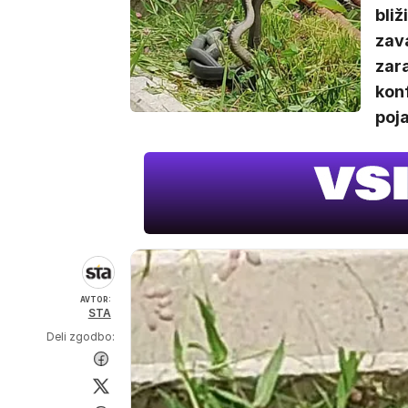
bliž
zav
zara
kon
poja
AVTOR:
STA
Deli zgodbo: