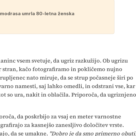
 modrasa umrla 80-letna ženska
laninc vsem svetuje, da ugriz razkužijo. Ob ugrizu
stran, kačo fotografiramo in pokličemo nujno
upljenec nato miruje, da se strup počasneje širi po
varno namesti, saj lahko omedli, in odstrani vse, kar
t so ura, nakit in oblačila. Priporoča, da ugriznjen
poroča, da poskrbijo za vsaj en meter varnostne
grafirajo za kasnejšo zanesljivo določitev vrste.
kajo, da se umakne.
"Dobro je da smo primerno obuti