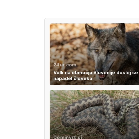
24ur.com
Volk na območju Slovenije doslej še 
napadel človeka
Dominvrt.si