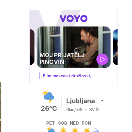
UEFA
SUPERPOKAL
V živo na VOYO: sreda ob 20.30
Ljubljana
26°C
6km/h
SV
PET
SOB
NED
PON