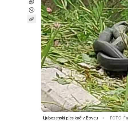
Ljubezenski ples kač v Bovcu
FOTO: F