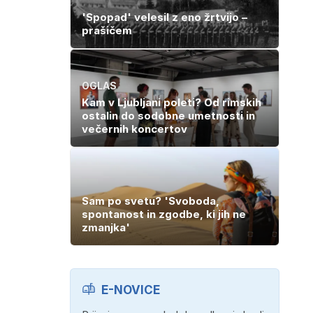
'Spopad' velesil z eno žrtvijo –
prašičem
OGLAS
Kam v Ljubljani poleti? Od rimskih
ostalin do sodobne umetnosti in
večernih koncertov
Sam po svetu? 'Svoboda,
spontanost in zgodbe, ki jih ne
zmanjka'
E-NOVICE