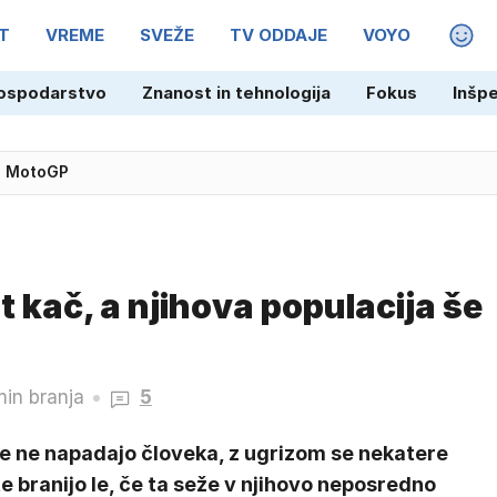
T
VREME
SVEŽE
TV ODDAJE
VOYO
MAGA
ospodarstvo
Znanost in tehnologija
Fokus
Inšp
ne MotoGP
rst kač, a njihova populacija še
min branja
5
e ne napadajo človeka, z ugrizom se nekatere
e branijo le, če ta seže v njihovo neposredno