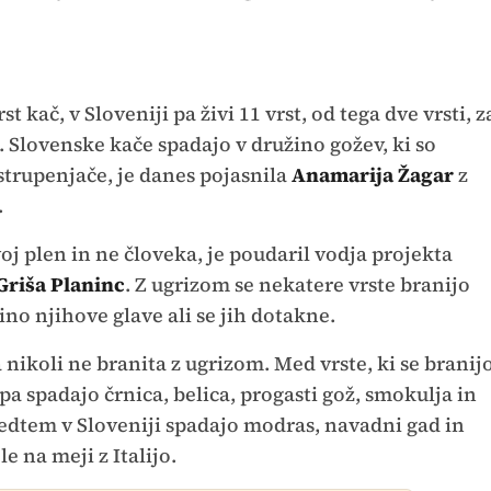
st kač, v Sloveniji pa živi 11 vrst, od tega dve vrsti, z
. Slovenske kače spadajo v družino gožev, ki so
 strupenjače, je danes pojasnila
Anamarija Žagar
z
.
voj plen in ne človeka, je poudaril vodja projekta
Griša Planinc
. Z ugrizom se nekatere vrste branijo
ino njihove glave ali se jih dotakne.
 nikoli ne branita z ugrizom. Med vrste, ki se branij
pa spadajo črnica, belica, progasti gož, smokulja in
dtem v Sloveniji spadajo modras, navadni gad in
le na meji z Italijo.