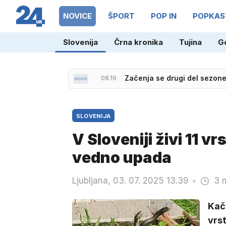
NOVICE
ŠPORT
POP IN
POPKAS
Slovenija
Črna kronika
Tujina
G
08.19
Začenja se drugi del sezo
SLOVENIJA
V Sloveniji živi 11 v
vedno upada
Ljubljana, 03. 07. 2025 13.39
3 
Kač
vrst