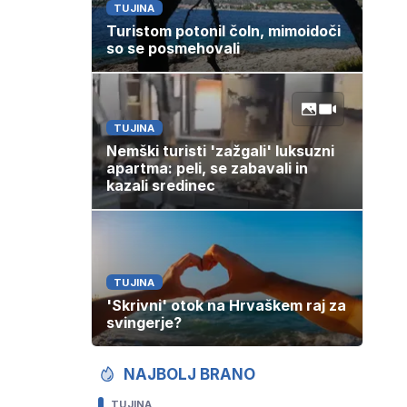
TUJINA
Turistom potonil čoln, mimoidoči
so se posmehovali
TUJINA
Nemški turisti 'zažgali' luksuzni
apartma: peli, se zabavali in
kazali sredinec
TUJINA
'Skrivni' otok na Hrvaškem raj za
svingerje?
NAJBOLJ BRANO
TUJINA