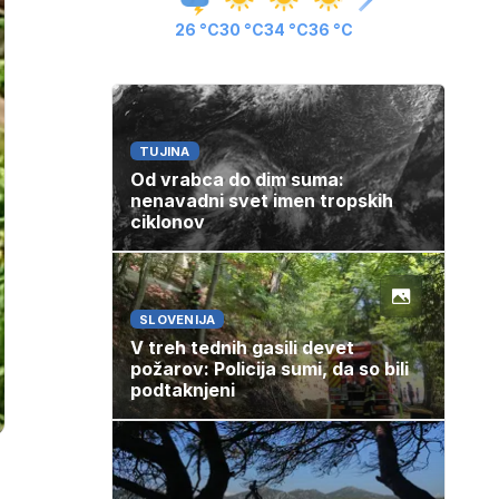
26 °C
30 °C
34 °C
36 °C
TUJINA
Od vrabca do dim suma:
nenavadni svet imen tropskih
ciklonov
SLOVENIJA
V treh tednih gasili devet
požarov: Policija sumi, da so bili
podtaknjeni