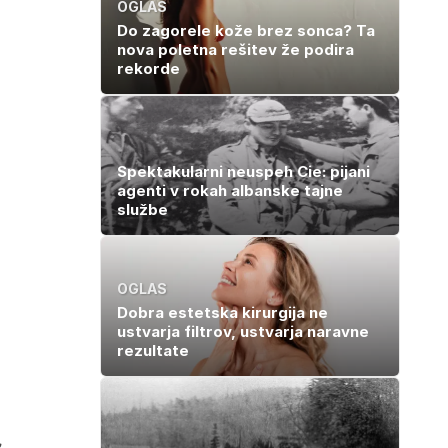
OGLAS
Do zagorele kože brez sonca? Ta
nova poletna rešitev že podira
rekorde
Spektakularni neuspeh Cie: pijani
agenti v rokah albanske tajne
službe
OGLAS
o
Dobra estetska kirurgija ne
ustvarja filtrov, ustvarja naravne
rezultate
,