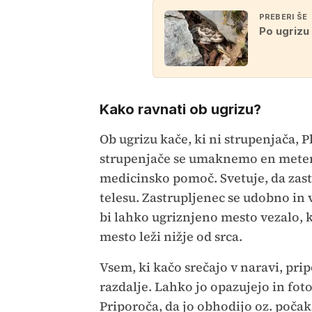
PREBERI ŠE
Po ugrizu
Kako ravnati ob ugrizu?
Ob ugrizu kače, ki ni strupenjača, P
strupenjače se umaknemo en meter 
medicinsko pomoč. Svetuje, da zastr
telesu. Zastrupljenec se udobno in 
bi lahko ugriznjeno mesto vezalo, ko
mesto leži nižje od srca.
Vsem, ki kačo srečajo v naravi, pri
razdalje. Lahko jo opazujejo in foto
Priporoča, da jo obhodijo oz. poča