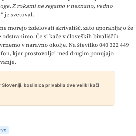
noge. Z rokami ne segamo v neznano, vedno
"
je svetoval.
 ne morejo izdelovati skrivališč, zato uporabljajo že
še odstranimo. Če si kače v človeških bivališčih
o vrnemo v naravno okolje. Na številko 040 322 449
fon, kjer prostovoljci med drugim ponujajo
evanje.
Sloveniji: kosilnica privabila dve veliki kači
TVO