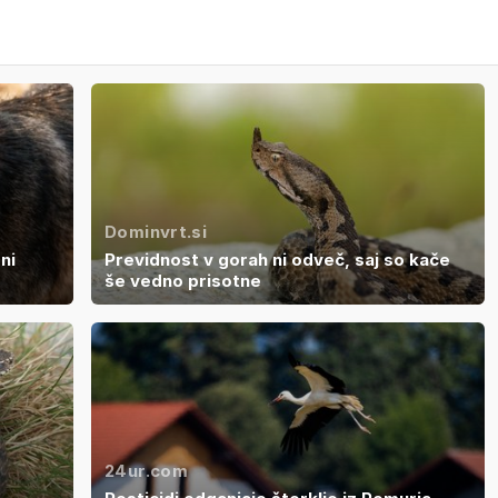
Dominvrt.si
ni
Previdnost v gorah ni odveč, saj so kače
še vedno prisotne
24ur.com