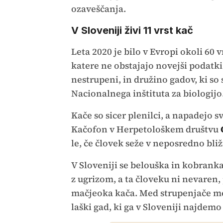
ozaveščanja.
V Sloveniji živi 11 vrst kač
Leta 2020 je bilo v Evropi okoli 60 vr
katere ne obstajajo novejši podatki
nestrupeni, in družino gadov, ki so
Nacionalnega inštituta za biologijo
Kače so sicer plenilci, a napadejo s
Kačofon v Herpetološkem društvu
le, če človek seže v neposredno bliž
V Sloveniji se belouška in kobranka
z ugrizom, a ta človeku ni nevaren, 
mačjeoka kača. Med strupenjače me
laški gad, ki ga v Sloveniji najdemo 