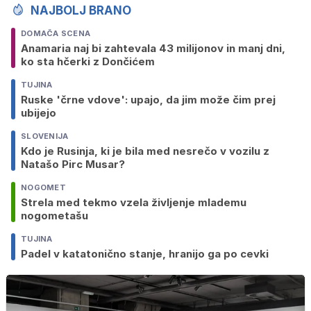
NAJBOLJ BRANO
DOMAČA SCENA
Anamaria naj bi zahtevala 43 milijonov in manj dni,
ko sta hčerki z Dončićem
TUJINA
Ruske 'črne vdove': upajo, da jim može čim prej
ubijejo
SLOVENIJA
Kdo je Rusinja, ki je bila med nesrečo v vozilu z
Natašo Pirc Musar?
NOGOMET
Strela med tekmo vzela življenje mlademu
nogometašu
TUJINA
Padel v katatonično stanje, hranijo ga po cevki