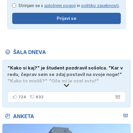
Strinjam se s
splošnimi pogoji
in
politiko zasebnosti
.
Prijavi se
ŠALA DNEVA
"Kako si kaj?" je študent pozdravil sošolca. "Kar v
redu, čeprav sem se zdaj postavil na svoje noge!"
"Kako to misliš?" "Oče mi je vzel avto!"
724
632
ANKETA