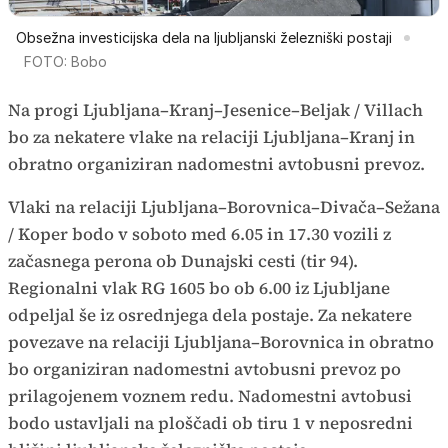
Obsežna investicijska dela na ljubljanski železniški postaji
FOTO: Bobo
Na progi Ljubljana–Kranj–Jesenice–Beljak / Villach
bo za nekatere vlake na relaciji Ljubljana–Kranj in
obratno organiziran nadomestni avtobusni prevoz.
Vlaki na relaciji Ljubljana–Borovnica–Divača–Sežana
/ Koper bodo v soboto med 6.05 in 17.30 vozili z
začasnega perona ob Dunajski cesti (tir 94).
Regionalni vlak RG 1605 bo ob 6.00 iz Ljubljane
odpeljal še iz osrednjega dela postaje. Za nekatere
povezave na relaciji Ljubljana–Borovnica in obratno
bo organiziran nadomestni avtobusni prevoz po
prilagojenem voznem redu. Nadomestni avtobusi
bodo ustavljali na ploščadi ob tiru 1 v neposredni