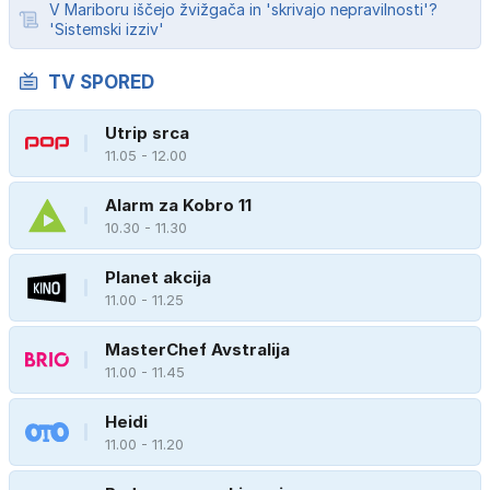
V Mariboru iščejo žvižgača in 'skrivajo nepravilnosti'?
'Sistemski izziv'
TV SPORED
Utrip srca
11.05 - 12.00
Alarm za Kobro 11
10.30 - 11.30
Planet akcija
11.00 - 11.25
MasterChef Avstralija
11.00 - 11.45
Heidi
11.00 - 11.20