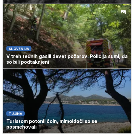
SLOVENIJA
V treh tednih gasili devet požarov: Policija sumi, da
so bili podtaknjeni
TUJINA
Turistom potonil čoln, mimoidoči so se
posmehovali