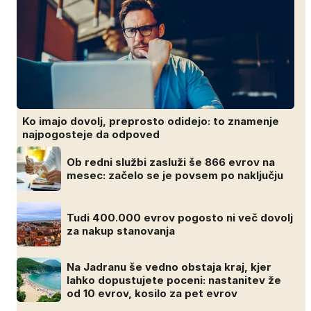
Ko imajo dovolj, preprosto odidejo: to znamenje
najpogosteje da odpoved
Ob redni službi zasluži še 866 evrov na
mesec: začelo se je povsem po naključju
Tudi 400.000 evrov pogosto ni več dovolj
za nakup stanovanja
Na Jadranu še vedno obstaja kraj, kjer
lahko dopustujete poceni: nastanitev že
od 10 evrov, kosilo za pet evrov