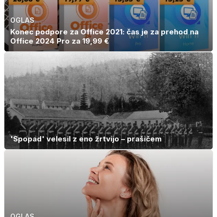
OGLAS
Konec podpore za Office 2021: čas je za prehod na
Office 2024 Pro za 19,99 €
'Spopad' velesil z eno žrtvijo – prašičem
OGLAS