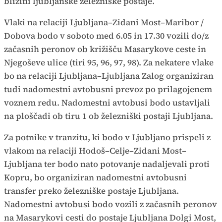
bližini ljubljanske železniške postaje.
Vlaki na relaciji Ljubljana–Zidani Most–Maribor /
Dobova bodo v soboto med 6.05 in 17.30 vozili do/z
začasnih peronov ob križišču Masarykove ceste in
Njegoševe ulice (tiri 95, 96, 97, 98). Za nekatere vlake
bo na relaciji Ljubljana–Ljubljana Zalog organiziran
tudi nadomestni avtobusni prevoz po prilagojenem
voznem redu. Nadomestni avtobusi bodo ustavljali
na ploščadi ob tiru 1 ob železniški postaji Ljubljana.
Za potnike v tranzitu, ki bodo v Ljubljano prispeli z
vlakom na relaciji Hodoš–Celje–Zidani Most–
Ljubljana ter bodo nato potovanje nadaljevali proti
Kopru, bo organiziran nadomestni avtobusni
transfer preko železniške postaje Ljubljana.
Nadomestni avtobusi bodo vozili z začasnih peronov
na Masarykovi cesti do postaje Ljubljana Dolgi Most,