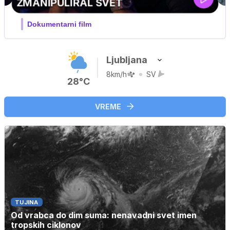
Ljubljana
8km/h
SV
28°C
VREME
TUJINA
Od vrabca do dim suma: nenavadni svet imen
tropskih ciklonov