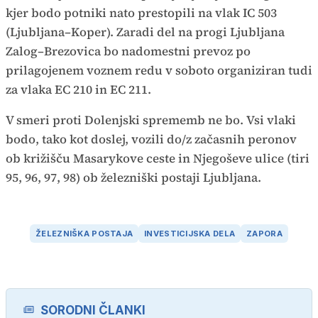
kjer bodo potniki nato prestopili na vlak IC 503
(Ljubljana–Koper). Zaradi del na progi Ljubljana
Zalog–Brezovica bo nadomestni prevoz po
prilagojenem voznem redu v soboto organiziran tudi
za vlaka EC 210 in EC 211.
V smeri proti Dolenjski sprememb ne bo. Vsi vlaki
bodo, tako kot doslej, vozili do/z začasnih peronov
ob križišču Masarykove ceste in Njegoševe ulice (tiri
95, 96, 97, 98) ob železniški postaji Ljubljana.
ŽELEZNIŠKA POSTAJA
INVESTICIJSKA DELA
ZAPORA
SORODNI ČLANKI