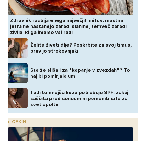
Zdravnik razbija enega največjih mitov: mastna
jetra ne nastanejo zaradi slanine, temveč zaradi
živila, ki ga imamo vsi radi
Želite živeti dlje? Poskrbite za svoj timus,
pravijo strokovnjaki
Ste že slišali za "kopanje v zvezdah"? To
naj bi pomirjalo um
Tudi temnejša koža potrebuje SPF: zakaj
zaščita pred soncem ni pomembna le za
svetlopolte
CEKIN