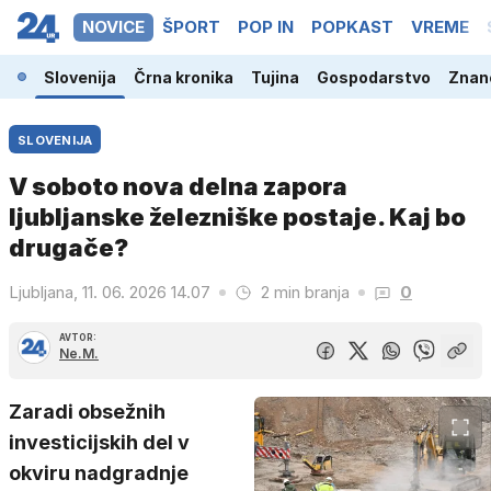
NOVICE
ŠPORT
POP IN
POPKAST
VREME
Slovenija
Črna kronika
Tujina
Gospodarstvo
Znano
SLOVENIJA
V soboto nova delna zapora
ljubljanske železniške postaje. Kaj bo
drugače?
Ljubljana, 11. 06. 2026 14.07
2 min branja
0
AVTOR:
Ne.M.
Zaradi obsežnih
investicijskih del v
okviru nadgradnje