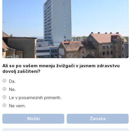
Ali so po vašem mnenju žvižgači v javnem zdravstvu
dovolj zaščiteni?
Da.
Ne.
Le v posameznih primerih.
Ne vem.
Moški
Ženska