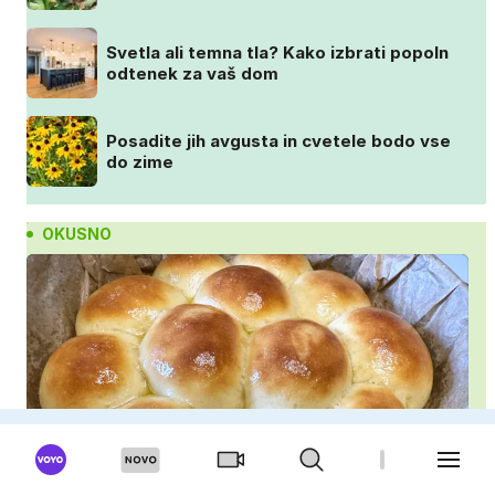
Svetla ali temna tla? Kako izbrati popoln
odtenek za vaš dom
Posadite jih avgusta in cvetele bodo vse
do zime
OKUSNO
Najmehkejši domači kruhki: priprava v ponvi je