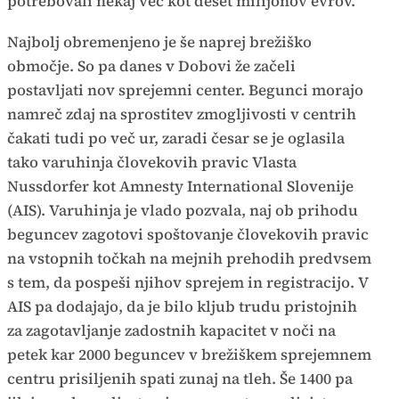
potrebovali nekaj več kot deset milijonov evrov.
Najbolj obremenjeno je še naprej brežiško
območje. So pa danes v Dobovi že začeli
postavljati nov sprejemni center. Begunci morajo
namreč zdaj na sprostitev zmogljivosti v centrih
čakati tudi po več ur, zaradi česar se je oglasila
tako varuhinja človekovih pravic Vlasta
Nussdorfer kot Amnesty International Slovenije
(AIS). Varuhinja je vlado pozvala, naj ob prihodu
beguncev zagotovi spoštovanje človekovih pravic
na vstopnih točkah na mejnih prehodih predvsem
s tem, da pospeši njihov sprejem in registracijo. V
AIS pa dodajajo, da je bilo kljub trudu pristojnih
za zagotavljanje zadostnih kapacitet v noči na
petek kar 2000 beguncev v brežiškem sprejemnem
centru prisiljenih spati zunaj na tleh. Še 1400 pa