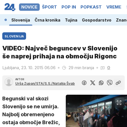
NOVICE
ŠPORT
POP IN
POPKAST
VREME
Slovenija
Črna kronika
Tujina
Gospodarstvo
Znano
SLOVENIJA
VIDEO: Največ beguncev v Slovenijo
še naprej prihaja na območju Rigonc
Ljubljana, 23. 10. 2015 06.06
29 min branja
0
AVTOR:
Urša Zupan/STA/S.S./Natalija Švab
Begunski val skozi
Slovenijo se ne umirja.
Najbolj obremenjeno
ostaja območje Brežic,