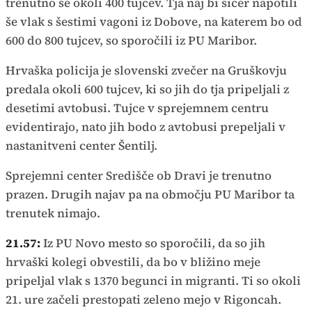
trenutno še okoli 400 tujcev. Tja naj bi sicer napotili
še vlak s šestimi vagoni iz Dobove, na katerem bo od
600 do 800 tujcev, so sporočili iz PU Maribor.
Hrvaška policija je slovenski zvečer na Gruškovju
predala okoli 600 tujcev, ki so jih do tja pripeljali z
desetimi avtobusi. Tujce v sprejemnem centru
evidentirajo, nato jih bodo z avtobusi prepeljali v
nastanitveni center Šentilj.
Sprejemni center Središče ob Dravi je trenutno
prazen. Drugih najav pa na območju PU Maribor ta
trenutek nimajo.
21.57:
Iz PU Novo mesto so sporočili, da so jih
hrvaški kolegi obvestili, da bo v bližino meje
pripeljal vlak s 1370 begunci in migranti. Ti so okoli
21. ure začeli prestopati zeleno mejo v Rigoncah.