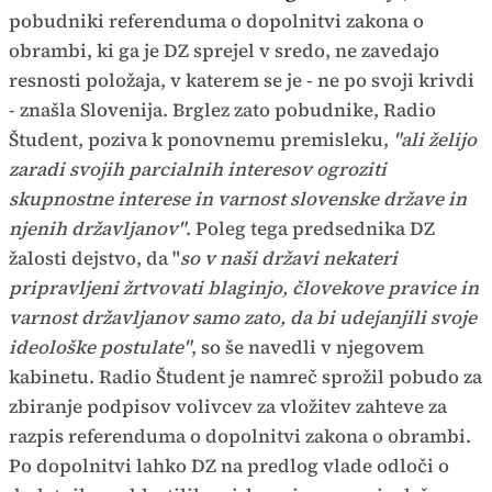
pobudniki referenduma o dopolnitvi zakona o
obrambi, ki ga je DZ sprejel v sredo, ne zavedajo
resnosti položaja, v katerem se je - ne po svoji krivdi
- znašla Slovenija. Brglez zato pobudnike, Radio
Študent, poziva k ponovnemu premisleku,
"ali želijo
zaradi svojih parcialnih interesov ogroziti
skupnostne interese in varnost slovenske države in
njenih državljanov"
. Poleg tega predsednika DZ
žalosti dejstvo, da "
so v naši državi nekateri
pripravljeni žrtvovati blaginjo, človekove pravice in
varnost državljanov samo zato, da bi udejanjili svoje
ideološke postulate"
, so še navedli v njegovem
kabinetu. Radio Študent je namreč sprožil pobudo za
zbiranje podpisov volivcev za vložitev zahteve za
razpis referenduma o dopolnitvi zakona o obrambi.
Po dopolnitvi lahko DZ na predlog vlade odloči o