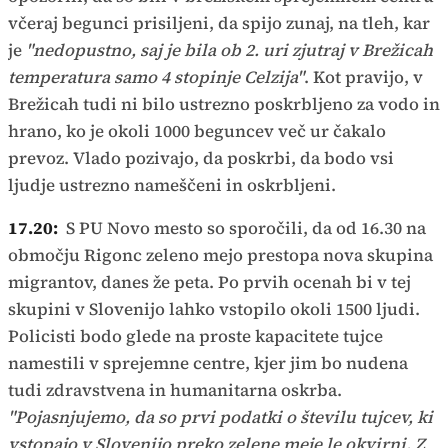
včeraj begunci prisiljeni, da spijo zunaj, na tleh, kar
je
"nedopustno, saj je bila ob 2. uri zjutraj v Brežicah
temperatura samo 4 stopinje Celzija"
. Kot pravijo, v
Brežicah tudi ni bilo ustrezno poskrbljeno za vodo in
hrano, ko je okoli 1000 beguncev več ur čakalo
prevoz. Vlado pozivajo, da poskrbi, da bodo vsi
ljudje ustrezno nameščeni in oskrbljeni.
17.20:
S PU Novo mesto so sporočili, da od 16.30 na
območju Rigonc zeleno mejo prestopa nova skupina
migrantov, danes že peta. Po prvih ocenah bi v tej
skupini v Slovenijo lahko vstopilo okoli 1500 ljudi.
Policisti bodo glede na proste kapacitete tujce
namestili v sprejemne centre, kjer jim bo nudena
tudi zdravstvena in humanitarna oskrba.
"Pojasnjujemo, da so prvi podatki o številu tujcev, ki
vstopajo v Slovenijo preko zelene meje le okvirni. Z