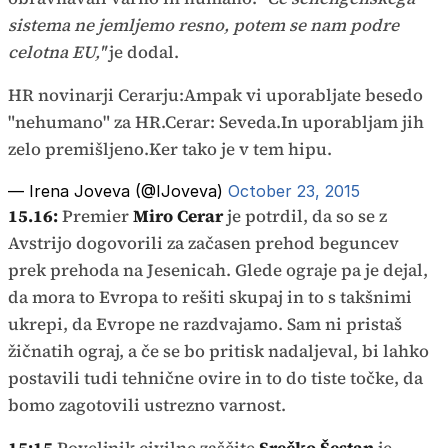
sistema ne jemljemo resno, potem se nam podre
celotna EU,''
je dodal.
HR novinarji Cerarju:Ampak vi uporabljate besedo
"nehumano" za HR.Cerar: Seveda.In uporabljam jih
zelo premišljeno.Ker tako je v tem hipu.
— Irena Joveva (@IJoveva)
October 23, 2015
15.16:
Premier
Miro Cerar
je potrdil, da so se z
Avstrijo dogovorili za začasen prehod beguncev
prek prehoda na Jesenicah. Glede ograje pa je dejal,
da mora to Evropa to rešiti skupaj in to s takšnimi
ukrepi, da Evrope ne razdvajamo. Sam ni pristaš
žičnatih ograj, a če se bo pritisk nadaljeval, bi lahko
postavili tudi tehnične ovire in to do tiste točke, da
bomo zagotovili ustrezno varnost.