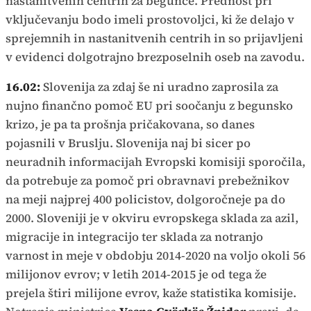
nastanitvenih centrih za begunce. Prednost pri
vključevanju bodo imeli prostovoljci, ki že delajo v
sprejemnih in nastanitvenih centrih in so prijavljeni
v evidenci dolgotrajno brezposelnih oseb na zavodu.
16.02:
Slovenija za zdaj še ni uradno zaprosila za
nujno finančno pomoč EU pri soočanju z begunsko
krizo, je pa ta prošnja pričakovana, so danes
pojasnili v Bruslju. Slovenija naj bi sicer po
neuradnih informacijah Evropski komisiji sporočila,
da potrebuje za pomoč pri obravnavi prebežnikov
na meji najprej 400 policistov, dolgoročneje pa do
2000. Sloveniji je v okviru evropskega sklada za azil,
migracije in integracijo ter sklada za notranjo
varnost in meje v obdobju 2014-2020 na voljo okoli 56
milijonov evrov; v letih 2014-2015 je od tega že
prejela štiri milijone evrov, kaže statistika komisije.