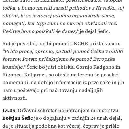
občina Zavrč ni bila nikoli predvidena kot vstopna
točka, a bomo morali zaradi prihodov s Hrvaške, tej
občini, ki se je doslej odlično organizirala sama,
pomagati, ker tega sami ne morejo obvladati več.
Rešitve bomo poiskali še danes,"
je dejal Šefic.
Kot je povedal, naj bi pomoč UNCHR prišla kmalu:
"Pride precej opreme, pa tudi pomoč Češke v obliki
šotorov. Potem pričakujemo še pomoč Evropske
komisije."
Šefic bo jutri obiskal Gornjo Radgono in
Rigonce. Kot pravi, so obiski na terenu še posebej
pomembni, da dobijo informacije iz prve roke in jih
nato upoštevajo pri načrtovanju nadaljnjih
aktivnosti.
15.05:
Državni sekretar na notranjem ministrstvu
Boštjan Šefic
je o dogajanju v zadnjih 24 urah dejal,
da je situacija podobna kot včeraj, čeprav je prišlo