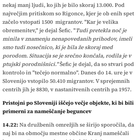
nekaj manj ljudi, ko jih je bilo skoraj 13.000. Pod
največjim pritiskom so Rigonce, kjer je ob enih spet
začelo vstopati 1500 migrantov. "Kar je velika
obremenitev," je dejal Šefic. "
Tudi pretekla noč je
minila v znamenju nenapovedanih prihodov, imeli
smo tudi nosečnico, ki je bila že skoraj med
porodom. Situacija se je srečno končala, rodila je v
ptujski porodnišnici."
Šefic je dejal, da so stvari pod
kontrolo in "tečejo normalno". Danes do 14. ure je v
Slovenijo vstopilo 50.410 migrantov. V sprejemnih
centrih jih je 8830, v nastanitvenih centrih pa 1957.
Pristojni po Sloveniji iščejo večje objekte, ki bi bili
primerni za nameščanje beguncev
14.22:
Na družbenih omrežjih se širijo sporočila, da
naj bi na območju mestne občine Kranj nameščali