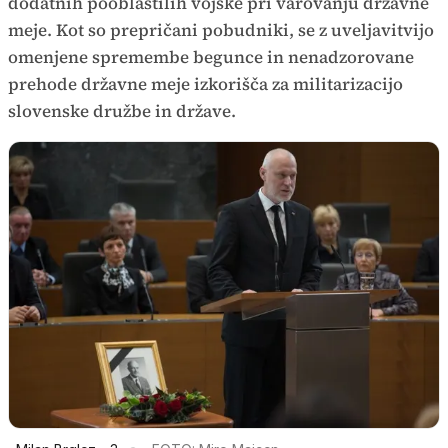
dodatnih pooblastilih vojske pri varovanju državne
meje. Kot so prepričani pobudniki, se z uveljavitvijo
omenjene spremembe begunce in nenadzorovane
prehode državne meje izkorišča za militarizacijo
slovenske družbe in države.