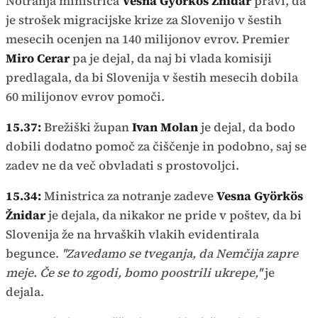
Notranja ministrica
Vesna Györkös Žnidar
pravi, da
je strošek migracijske krize za Slovenijo v šestih
mesecih ocenjen na 140 milijonov evrov. Premier
Miro Cerar
pa je dejal, da naj bi vlada komisiji
predlagala, da bi Slovenija v šestih mesecih dobila
60 milijonov evrov pomoči.
15.37:
Brežiški župan
Ivan Molan
je dejal, da bodo
dobili dodatno pomoč za čiščenje in podobno, saj se
zadev ne da več obvladati s prostovoljci.
15.34:
Ministrica za notranje zadeve
Vesna Györkös
Žnidar
je dejala, da nikakor ne pride v poštev, da bi
Slovenija že na hrvaških vlakih evidentirala
begunce.
''Zavedamo se tveganja, da Nemčija zapre
meje. Če se to zgodi, bomo poostrili ukrepe,''
je
dejala.