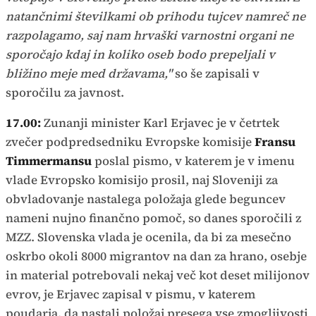
natančnimi številkami ob prihodu tujcev namreč ne
razpolagamo, saj nam hrvaški varnostni organi ne
sporočajo kdaj in koliko oseb bodo prepeljali v
bližino meje med državama,"
so še zapisali v
sporočilu za javnost.
17.00:
Zunanji minister Karl Erjavec je v četrtek
zvečer podpredsedniku Evropske komisije
Fransu
Timmermansu
poslal pismo, v katerem je v imenu
vlade Evropsko komisijo prosil, naj Sloveniji za
obvladovanje nastalega položaja glede beguncev
nameni nujno finančno pomoč, so danes sporočili z
MZZ. Slovenska vlada je ocenila, da bi za mesečno
oskrbo okoli 8000 migrantov na dan za hrano, osebje
in material potrebovali nekaj več kot deset milijonov
evrov, je Erjavec zapisal v pismu, v katerem
poudarja, da nastali položaj presega vse zmogljivosti