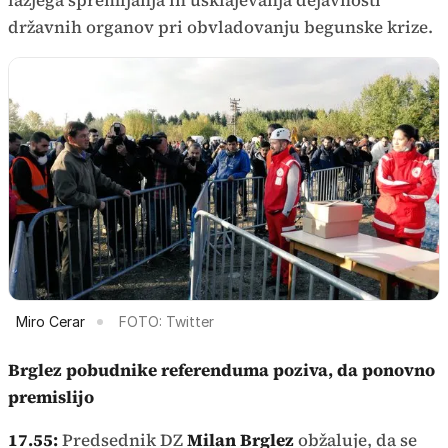
lažjega spremljanja in usklajevanja dejavnosti
državnih organov pri obvladovanju begunske krize.
Miro Cerar
FOTO: Twitter
Brglez pobudnike referenduma poziva, da ponovno
premislijo
17.55:
Predsednik DZ
Milan Brglez
obžaluje, da se