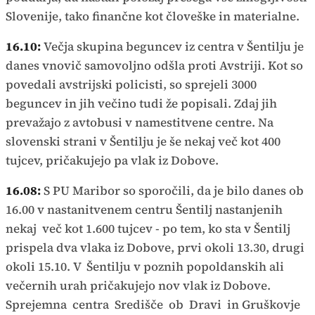
Slovenije, tako finančne kot človeške in materialne.
16.10:
Večja skupina beguncev iz centra v Šentilju je
danes vnovič samovoljno odšla proti Avstriji. Kot so
povedali avstrijski policisti, so sprejeli 3000
beguncev in jih večino tudi že popisali. Zdaj jih
prevažajo z avtobusi v namestitvene centre. Na
slovenski strani v Šentilju je še nekaj več kot 400
tujcev, pričakujejo pa vlak iz Dobove.
16.08:
S PU Maribor so sporočili, da je bilo danes ob
16.00 v nastanitvenem centru Šentilj nastanjenih
nekaj več kot 1.600 tujcev - po tem, ko sta v Šentilj
prispela dva vlaka iz Dobove, prvi okoli 13.30, drugi
okoli 15.10. V Šentilju v poznih popoldanskih ali
večernih urah pričakujejo nov vlak iz Dobove.
Sprejemna centra Središče ob Dravi in Gruškovje