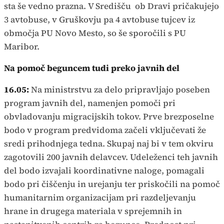
sta še vedno prazna. V Središču ob Dravi pričakujejo
3 avtobuse, v Gruškovju pa 4 avtobuse tujcev iz
območja PU Novo Mesto, so še sporočili s PU
Maribor.
Na pomoč beguncem tudi preko javnih del
16.05:
Na ministrstvu za delo pripravljajo poseben
program javnih del, namenjen pomoči pri
obvladovanju migracijskih tokov. Prve brezposelne
bodo v program predvidoma začeli vključevati že
sredi prihodnjega tedna. Skupaj naj bi v tem okviru
zagotovili 200 javnih delavcev. Udeleženci teh javnih
del bodo izvajali koordinativne naloge, pomagali
bodo pri čiščenju in urejanju ter priskočili na pomoč
humanitarnim organizacijam pri razdeljevanju
hrane in drugega materiala v sprejemnih in