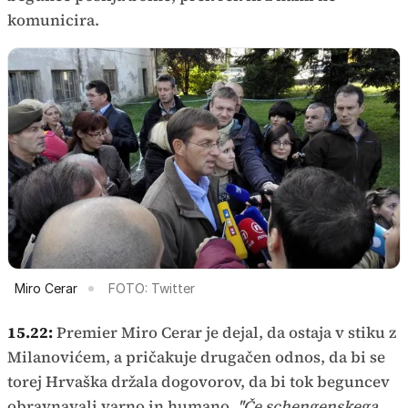
komunicira.
Miro Cerar
FOTO: Twitter
15.22:
Premier Miro Cerar je dejal, da ostaja v stiku z
Milanovićem, a pričakuje drugačen odnos, da bi se
torej Hrvaška držala dogovorov, da bi tok beguncev
obravnavali varno in humano.
''Če schengenskega