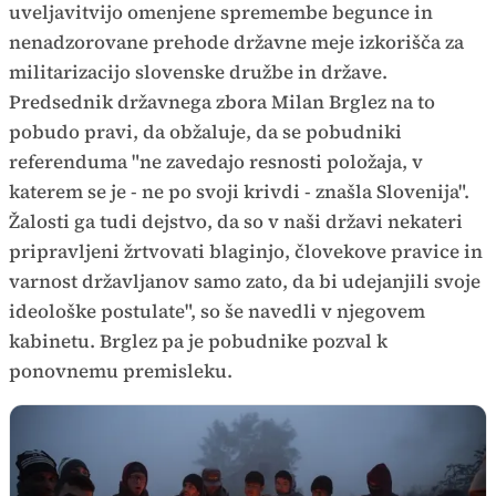
uveljavitvijo omenjene spremembe begunce in
nenadzorovane prehode državne meje izkorišča za
militarizacijo slovenske družbe in države.
Predsednik državnega zbora Milan Brglez na to
pobudo pravi, da obžaluje, da se pobudniki
referenduma "ne zavedajo resnosti položaja, v
katerem se je - ne po svoji krivdi - znašla Slovenija".
Žalosti ga tudi dejstvo, da so v naši državi nekateri
pripravljeni žrtvovati blaginjo, človekove pravice in
varnost državljanov samo zato, da bi udejanjili svoje
ideološke postulate", so še navedli v njegovem
kabinetu. Brglez pa je pobudnike pozval k
ponovnemu premisleku.