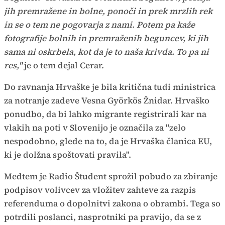
jih premražene in bolne, ponoči in prek mrzlih rek
in se o tem ne pogovarja z nami. Potem pa kaže
fotografije bolnih in premraženih beguncev, ki jih
sama ni oskrbela, kot da je to naša krivda. To pa ni
res,"
je o tem dejal Cerar.
Do ravnanja Hrvaške je bila kritična tudi ministrica
za notranje zadeve Vesna Györkös Žnidar. Hrvaško
ponudbo, da bi lahko migrante registrirali kar na
vlakih na poti v Slovenijo je označila za "zelo
nespodobno, glede na to, da je Hrvaška članica EU,
ki je dolžna spoštovati pravila".
Medtem je Radio Študent sprožil pobudo za zbiranje
podpisov volivcev za vložitev zahteve za razpis
referenduma o dopolnitvi zakona o obrambi. Tega so
potrdili poslanci, nasprotniki pa pravijo, da se z