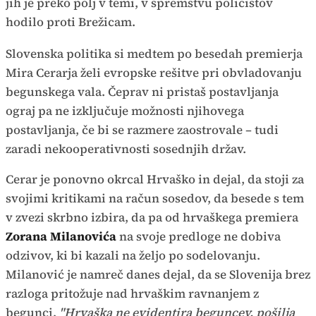
jih je preko polj v temi, v spremstvu policistov
hodilo proti Brežicam.
Slovenska politika si medtem po besedah premierja
Mira Cerarja želi evropske rešitve pri obvladovanju
begunskega vala. Čeprav ni pristaš postavljanja
ograj pa ne izključuje možnosti njihovega
postavljanja, če bi se razmere zaostrovale – tudi
zaradi nekooperativnosti sosednjih držav.
Cerar je ponovno okrcal Hrvaško in dejal, da stoji za
svojimi kritikami na račun sosedov, da besede s tem
v zvezi skrbno izbira, da pa od hrvaškega premiera
Zorana Milanovića
na svoje predloge ne dobiva
odzivov, ki bi kazali na željo po sodelovanju.
Milanović je namreč danes dejal, da se Slovenija brez
razloga pritožuje nad hrvaškim ravnanjem z
begunci.
"Hrvaška ne evidentira beguncev, pošilja