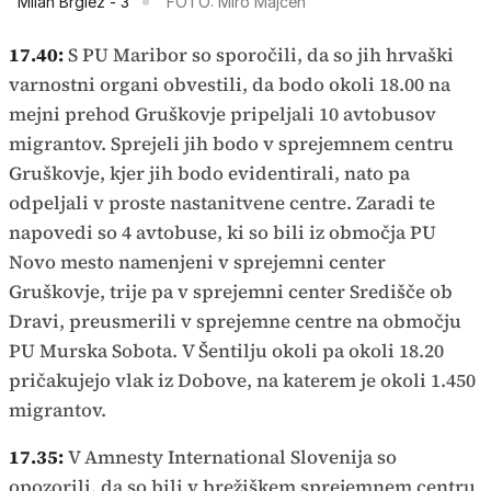
Milan Brglez - 3
FOTO: Miro Majcen
17.40:
S PU Maribor so sporočili, da so jih hrvaški
varnostni organi obvestili, da bodo okoli 18.00 na
mejni prehod Gruškovje pripeljali 10 avtobusov
migrantov. Sprejeli jih bodo v sprejemnem centru
Gruškovje, kjer jih bodo evidentirali, nato pa
odpeljali v proste nastanitvene centre. Zaradi te
napovedi so 4 avtobuse, ki so bili iz območja PU
Novo mesto namenjeni v sprejemni center
Gruškovje, trije pa v sprejemni center Središče ob
Dravi, preusmerili v sprejemne centre na območju
PU Murska Sobota. V Šentilju okoli pa okoli 18.20
pričakujejo vlak iz Dobove, na katerem je okoli 1.450
migrantov.
17.35:
V Amnesty International Slovenija so
opozorili, da so bili v brežiškem sprejemnem centru