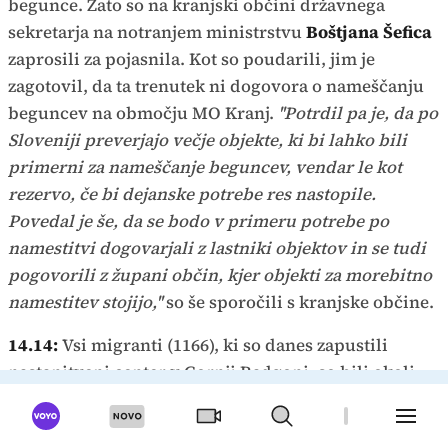
begunce. Zato so na kranjski občini državnega
sekretarja na notranjem ministrstvu
Boštjana Šefica
zaprosili za pojasnila. Kot so poudarili, jim je
zagotovil, da ta trenutek ni dogovora o nameščanju
beguncev na območju MO Kranj.
''Potrdil pa je, da po
Sloveniji preverjajo večje objekte, ki bi lahko bili
primerni za nameščanje beguncev, vendar le kot
rezervo, če bi dejanske potrebe res nastopile.
Povedal je še, da se bodo v primeru potrebe po
namestitvi dogovarjali z lastniki objektov in se tudi
pogovorili z župani občin, kjer objekti za morebitno
namestitev stojijo,''
so še sporočili s kranjske občine.
14.14:
Vsi migranti (1166), ki so danes zapustili
nastanitveni center v Gornji Radgoni, so bili okoli
14. ure sprejeti v Republiko Avstrijo. Na mostu čez
reko Muro bo odstranjena signalizacija in promet v