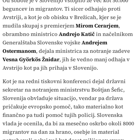
Od sobote je v Slovenijo vstopilo že več kot 50.000
beguncev in migrantov. Ti sicer odhajajo proti
Avstriji, a kot je ob obisku v Brežicah, kjer se je
mudila skupaj s premierjem
Mirom Cerarjem
,
obrambno ministrico
Andrejo Katič
in načelnikom
Generalštaba Slovenske vojske
Andrejem
Ostermanom
, dejala ministrica za notranje zadeve
Vesna Györkös Žnidar
, jih še vedno manj odhaja v
Avstrijo kot pa jih prihaja v Slovenijo.
Kot je na redni tiskovni konferenci dejal državni
sekretar na notranjem ministrstvu Boštjan Šefic,
Slovenija obvladuje situacijo, vendar pa država
pričakuje evropsko pomoč, tako materialno kot
finančno pa tudi pomoč tujih policij. Slovenska
vlada je ocenila, da bi za mesečno oskrbo okoli 8000
migrantov na dan za hrano, osebje in material