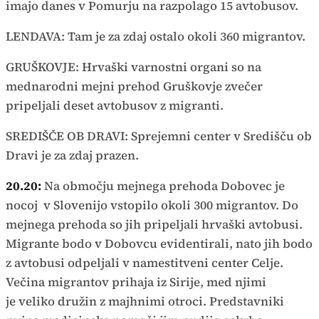
imajo danes v Pomurju na razpolago 15 avtobusov.
LENDAVA: Tam je za zdaj ostalo okoli 360 migrantov.
GRUŠKOVJE: Hrvaški varnostni organi so na
mednarodni mejni prehod Gruškovje zvečer
pripeljali deset avtobusov z migranti.
SREDIŠČE OB DRAVI: Sprejemni center v Središču ob
Dravi je za zdaj prazen.
20.20:
Na območju mejnega prehoda Dobovec je
nocoj v Slovenijo vstopilo okoli 300 migrantov. Do
mejnega prehoda so jih pripeljali hrvaški avtobusi.
Migrante bodo v Dobovcu evidentirali, nato jih bodo
z avtobusi odpeljali v namestitveni center Celje.
Večina migrantov prihaja iz Sirije, med njimi
je veliko družin z majhnimi otroci. Predstavniki