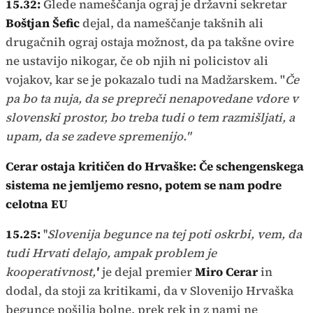
15.32:
Glede nameščanja ograj je državni sekretar
Boštjan Šefic
dejal, da nameščanje takšnih ali
drugačnih ograj ostaja možnost, da pa takšne ovire
ne ustavijo nikogar, če ob njih ni policistov ali
vojakov, kar se je pokazalo tudi na Madžarskem. "
Če
pa bo ta nuja, da se prepreči nenapovedane vdore v
slovenski prostor, bo treba tudi o tem razmišljati, a
upam, da se zadeve spremenijo."
Cerar ostaja kritičen do Hrvaške: Če schengenskega
sistema ne jemljemo resno, potem se nam podre
celotna EU
15.25:
''
Slovenija begunce na tej poti oskrbi, vem, da
tudi Hrvati delajo, ampak problem je
kooperativnost,'
' je dejal premier
Miro Cerar
in
dodal, da stoji za kritikami, da v Slovenijo Hrvaška
begunce pošilja bolne, prek rek in z nami ne