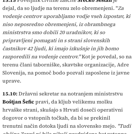
15:15
Poveljnik civilne zaščite
Srečko Šestan
je
dejal, da so ljudje na terenu zelo obremenjeni. "
Za
vodenje centrov uporabljamo vodje vseh izpostav, ki
niso neposredno obremenjeni, iz obrambnega
ministrstva smo dobili 20 uradnikov, ki so
pripravljeni pomagati in s strani slovenskih
častnikov 42 ljudi, ki imajo izkušnje in jih bomo
razporedili na vodenje centrov."
Kot je povedal, so na
terenu člani taborniške, skavtske organizacije, Adre
Slovenija, na pomoč bodo pozvali zaposlene iz javne
uprave.
15.10:
Državni sekretar na notranjem ministrstvu
Boštjan Šefic
pravi, da kljub velikemu molku
hrvaške strani, skušajo s Hrvati doseči operativni
dogovor o vstopnih točkah, da bi se prekinil
trenutni način dotoka ljudi na slovensko mejo.
"Tudi