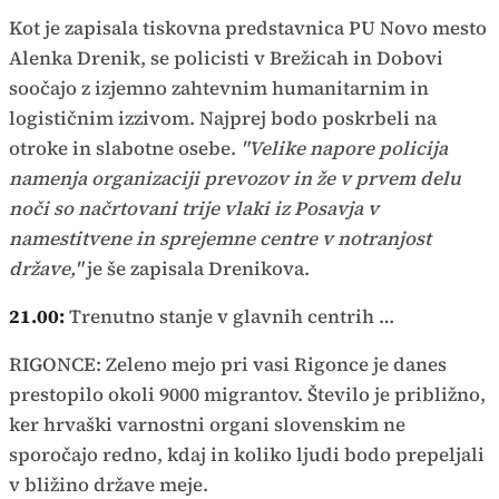
Kot je zapisala tiskovna predstavnica PU Novo mesto
Alenka Drenik, se policisti v Brežicah in Dobovi
soočajo z izjemno zahtevnim humanitarnim in
logističnim izzivom. Najprej bodo poskrbeli na
otroke in slabotne osebe.
"Velike napore policija
namenja organizaciji prevozov in že v prvem delu
noči so načrtovani trije vlaki iz Posavja v
namestitvene in sprejemne centre v notranjost
države,"
je še zapisala Drenikova.
21.00:
Trenutno stanje v glavnih centrih …
RIGONCE: Zeleno mejo pri vasi Rigonce je danes
prestopilo okoli 9000 migrantov. Število je približno,
ker hrvaški varnostni organi slovenskim ne
sporočajo redno, kdaj in koliko ljudi bodo prepeljali
v bližino države meje.