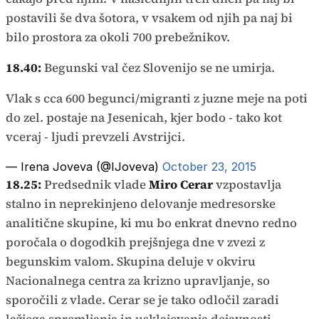
postavili še dva šotora, v vsakem od njih pa naj bi
bilo prostora za okoli 700 prebežnikov.
18.40:
Begunski val čez Slovenijo se ne umirja.
Vlak s cca 600 begunci/migranti z juzne meje na poti
do zel. postaje na Jesenicah, kjer bodo - tako kot
vceraj - ljudi prevzeli Avstrijci.
— Irena Joveva (@IJoveva)
October 23, 2015
18.25:
Predsednik vlade
Miro Cerar
vzpostavlja
stalno in neprekinjeno delovanje medresorske
analitične skupine, ki mu bo enkrat dnevno redno
poročala o dogodkih prejšnjega dne v zvezi z
begunskim valom. Skupina deluje v okviru
Nacionalnega centra za krizno upravljanje, so
sporočili z vlade. Cerar se je tako odločil zaradi