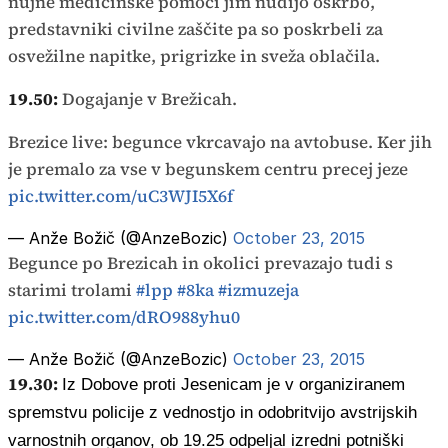
nujne medicinske pomoči jim nudijo oskrbo,
predstavniki civilne zaščite pa so poskrbeli za
osvežilne napitke, prigrizke in sveža oblačila.
19.50:
Dogajanje v Brežicah.
Brezice live: begunce vkrcavajo na avtobuse. Ker jih
je premalo za vse v begunskem centru precej jeze
pic.twitter.com/uC3WJI5X6f
— Anže Božič (@AnzeBozic)
October 23, 2015
Begunce po Brezicah in okolici prevazajo tudi s
starimi trolami
#lpp
#8ka
#izmuzeja
pic.twitter.com/dRO988yhu0
— Anže Božič (@AnzeBozic)
October 23, 2015
19.30:
Iz Dobove proti Jesenicam je v organiziranem
spremstvu policije z vednostjo in odobritvijo avstrijskih
varnostnih organov, ob 19.25 odpeljal izredni potniški