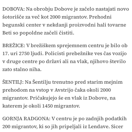
DOBOVA: Na obrobju Dobove je začelo nastajati novo
šotorišče za več kot 2000 migrantov. Prehodni
begunski center v nekdanji proizvodni hali tovarne
Beti so popoldne začeli čistiti.
BREŽICE: V brežiškem sprejemnem centru je bilo ob
17. uri 2750 ljudi. Policisti prebežnike ves čas vozijo
v druge centre po državi ali na vlak, njihovo število
zato stalno niha.
ŠENTILJ: Na Šentilju trenutno pred starim mejnim
prehodom na vstop v Avstrijo čaka okoli 2000
migrantov. Pričakujejo še en vlak iz Dobove, na
katerem je okoli 1450 migrantov.
GORNJA RADGONA: V centru je po zadnjih podatkih
200 migrantov, ki so jih pripeljali iz Lendave. Sicer