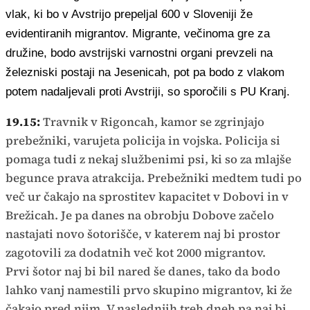
vlak, ki bo v Avstrijo prepeljal 600 v Sloveniji že
evidentiranih migrantov. Migrante, večinoma gre za
družine, bodo avstrijski varnostni organi prevzeli na
železniski postaji na Jesenicah, pot pa bodo z vlakom
potem nadaljevali proti Avstriji, so sporočili s PU Kranj.
19.15:
Travnik v Rigoncah, kamor se zgrinjajo
prebežniki, varujeta policija in vojska. Policija si
pomaga tudi z nekaj službenimi psi, ki so za mlajše
begunce prava atrakcija. Prebežniki medtem tudi po
več ur čakajo na sprostitev kapacitet v Dobovi in v
Brežicah. Je pa danes na obrobju Dobove začelo
nastajati novo šotorišče, v katerem naj bi prostor
zagotovili za dodatnih več kot 2000 migrantov.
Prvi šotor naj bi bil nared še danes, tako da bodo
lahko vanj namestili prvo skupino migrantov, ki že
čakajo pred njim. V naslednjih treh dneh pa naj bi