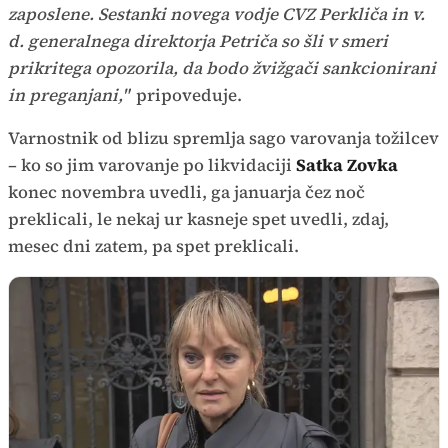
zaposlene. Sestanki novega vodje CVZ Perkliča in v.
d. generalnega direktorja Petriča so šli v smeri
prikritega opozorila, da bodo žvižgači sankcionirani
in preganjani,"
pripoveduje.
Varnostnik od blizu spremlja sago varovanja tožilcev
– ko so jim varovanje po likvidaciji
Satka Zovka
konec novembra uvedli, ga januarja čez noč
preklicali, le nekaj ur kasneje spet uvedli, zdaj,
mesec dni zatem, pa spet preklicali.