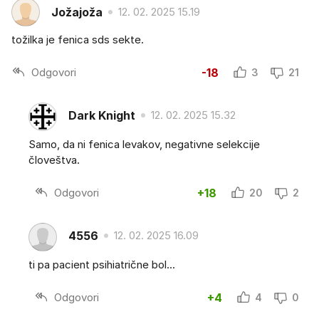
Jožajoža
12. 02. 2025 15.19
tožilka je fenica sds sekte.
Odgovori
-18
3
21
Dark Knight
12. 02. 2025 15.32
Samo, da ni fenica levakov, negativne selekcije
človeštva.
Odgovori
+18
20
2
4556
12. 02. 2025 16.09
ti pa pacient psihiatrične bol...
Odgovori
+4
4
0