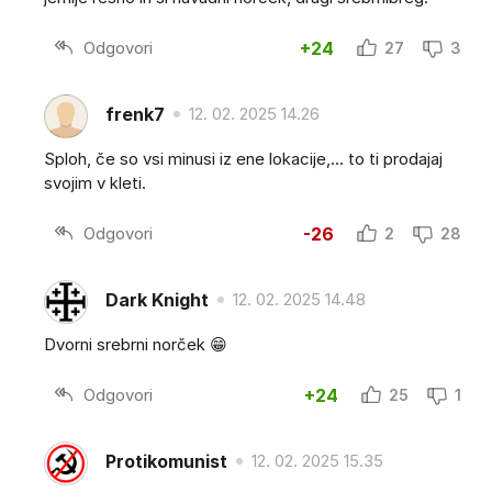
Odgovori
+24
27
3
frenk7
12. 02. 2025 14.26
Sploh, če so vsi minusi iz ene lokacije,... to ti prodajaj
svojim v kleti.
Odgovori
-26
2
28
Dark Knight
12. 02. 2025 14.48
Dvorni srebrni norček 😁
Odgovori
+24
25
1
Protikomunist
12. 02. 2025 15.35