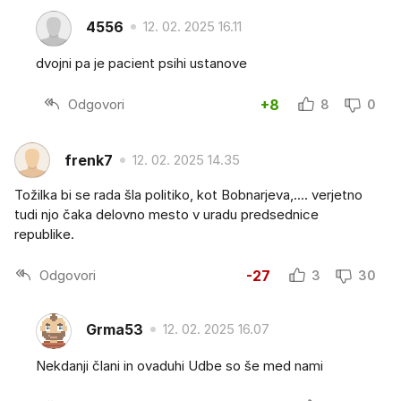
4556
12. 02. 2025 16.11
dvojni pa je pacient psihi ustanove
Odgovori
+8
8
0
frenk7
12. 02. 2025 14.35
Tožilka bi se rada šla politiko, kot Bobnarjeva,.... verjetno
tudi njo čaka delovno mesto v uradu predsednice
republike.
Odgovori
-27
3
30
Grma53
12. 02. 2025 16.07
Nekdanji člani in ovaduhi Udbe so še med nami