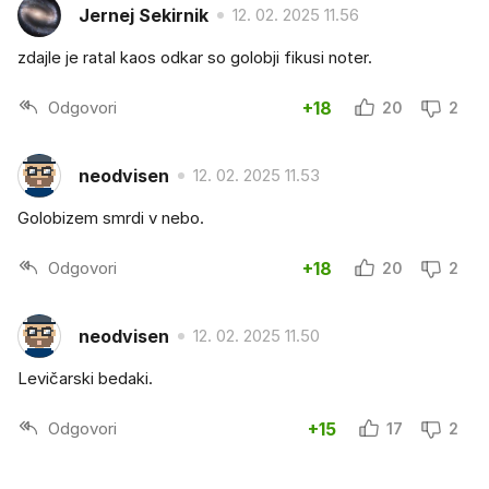
Jernej Sekirnik
12. 02. 2025 11.56
zdajle je ratal kaos odkar so golobji fikusi noter.
Odgovori
+18
20
2
neodvisen
12. 02. 2025 11.53
Golobizem smrdi v nebo.
Odgovori
+18
20
2
neodvisen
12. 02. 2025 11.50
Levičarski bedaki.
Odgovori
+15
17
2