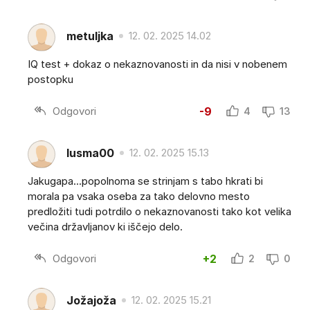
metuljka
12. 02. 2025 14.02
IQ test + dokaz o nekaznovanosti in da nisi v nobenem
postopku
Odgovori
-9
4
13
lusma00
12. 02. 2025 15.13
Jakugapa...popolnoma se strinjam s tabo hkrati bi
morala pa vsaka oseba za tako delovno mesto
predložiti tudi potrdilo o nekaznovanosti tako kot velika
večina državljanov ki iščejo delo.
Odgovori
+2
2
0
Jožajoža
12. 02. 2025 15.21