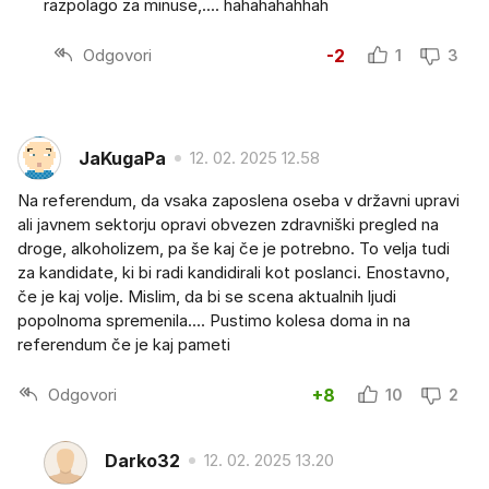
razpolago za minuse,.... hahahahahhah
Odgovori
-2
1
3
JaKugaPa
12. 02. 2025 12.58
Na referendum, da vsaka zaposlena oseba v državni upravi
ali javnem sektorju opravi obvezen zdravniški pregled na
droge, alkoholizem, pa še kaj če je potrebno. To velja tudi
za kandidate, ki bi radi kandidirali kot poslanci. Enostavno,
če je kaj volje. Mislim, da bi se scena aktualnih ljudi
popolnoma spremenila.... Pustimo kolesa doma in na
referendum če je kaj pameti
Odgovori
+8
10
2
Darko32
12. 02. 2025 13.20