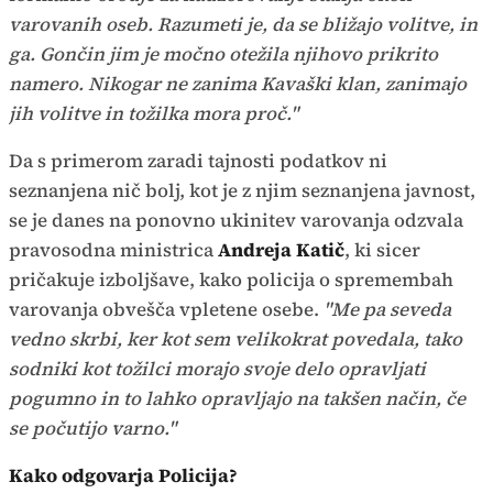
varovanih oseb. Razumeti je, da se bližajo volitve, in
ga. Gončin jim je močno otežila njihovo prikrito
namero. Nikogar ne zanima Kavaški klan, zanimajo
jih volitve in tožilka mora proč."
Da s primerom zaradi tajnosti podatkov ni
seznanjena nič bolj, kot je z njim seznanjena javnost,
se je danes na ponovno ukinitev varovanja odzvala
pravosodna ministrica
Andreja Katič
, ki sicer
pričakuje izboljšave, kako policija o spremembah
varovanja obvešča vpletene osebe.
"Me pa seveda
vedno skrbi, ker kot sem velikokrat povedala, tako
sodniki kot tožilci morajo svoje delo opravljati
pogumno in to lahko opravljajo na takšen način, če
se počutijo varno."
Kako odgovarja Policija?