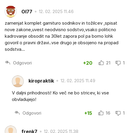
Ol77
12. 02. 2025 11.46
zamenjat komplet garnituro sodnikov in tožilcev ,spisat
nove zakone,uvest neodvisno sodstvo,vsako politicno
kadrovanje obsodit na 30let zapora pol pa bomo lohk
govoril o pravni državi..vse drugo je obsojeno na propad
sodstva...
Odgovori
+20
21
1
kiropraktik
12. 02. 2025 11.49
V daljni prihodnosti! Ko več ne bo stricev, ki vse
obvladujejo!
Odgovori
+15
16
1
frenk7
12. 02. 2025 11.38