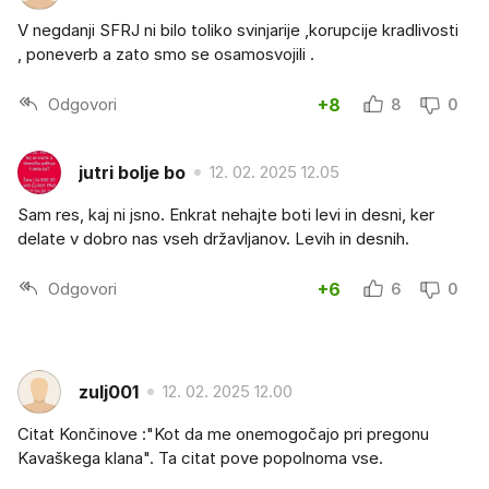
V negdanji SFRJ ni bilo toliko svinjarije ,korupcije kradlivosti
, poneverb a zato smo se osamosvojili .
Odgovori
+8
8
0
jutri bolje bo
12. 02. 2025 12.05
Sam res, kaj ni jsno. Enkrat nehajte boti levi in desni, ker
delate v dobro nas vseh državljanov. Levih in desnih.
Odgovori
+6
6
0
zulj001
12. 02. 2025 12.00
Citat Končinove :"Kot da me onemogočajo pri pregonu
Kavaškega klana". Ta citat pove popolnoma vse.