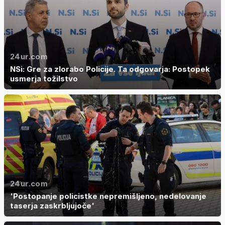
24ur.com
NSi: Gre za zlorabo Policije. Ta odgovarja: Postopek
usmerja tožilstvo
24ur.com
'Postopanje policistke nepremišljeno, nedelovanje
taserja zaskrbljujoče'