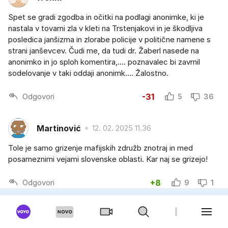
Spet se gradi zgodba in očitki na podlagi anonimke, ki je
nastala v tovarni zla v kleti na Trstenjakovi in je škodljiva
posledica janšizma in zlorabe policije v politične namene s
strani janševcev. Čudi me, da tudi dr. Žaberl nasede na
anonimko in jo sploh komentira,.... poznavalec bi zavrnil
sodelovanje v taki oddaji anonimk.... Žalostno.
Odgovori
-31
5
36
Martinović
12. 02. 2025 11.36
Tole je samo grizenje mafijskih združb znotraj in med
posameznimi vejami slovenske oblasti. Kar naj se grizejo!
Odgovori
+8
9
1
nadangel Mihael
12. 02. 2025 11.31