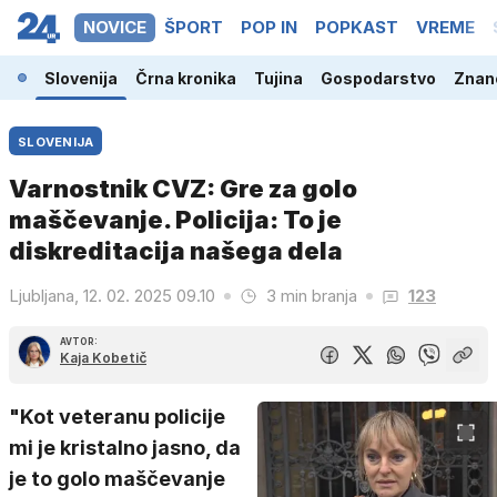
NOVICE
ŠPORT
POP IN
POPKAST
VREME
Slovenija
Črna kronika
Tujina
Gospodarstvo
Znano
SLOVENIJA
Varnostnik CVZ: Gre za golo
maščevanje. Policija: To je
diskreditacija našega dela
Ljubljana, 12. 02. 2025 09.10
3 min branja
123
AVTOR:
Kaja Kobetič
"Kot veteranu policije
mi je kristalno jasno, da
je to golo maščevanje