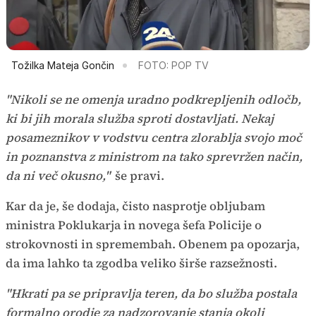
Tožilka Mateja Gončin
FOTO: POP TV
"Nikoli se ne omenja uradno podkrepljenih odločb,
ki bi jih morala služba sproti dostavljati. Nekaj
posameznikov v vodstvu centra zlorablja svojo moč
in poznanstva z ministrom na tako sprevržen način,
da ni več okusno,"
še pravi.
Kar da je, še dodaja, čisto nasprotje obljubam
ministra Poklukarja in novega šefa Policije o
strokovnosti in spremembah. Obenem pa opozarja,
da ima lahko ta zgodba veliko širše razsežnosti.
"Hkrati pa se pripravlja teren, da bo služba postala
formalno orodje za nadzorovanje stanja okoli