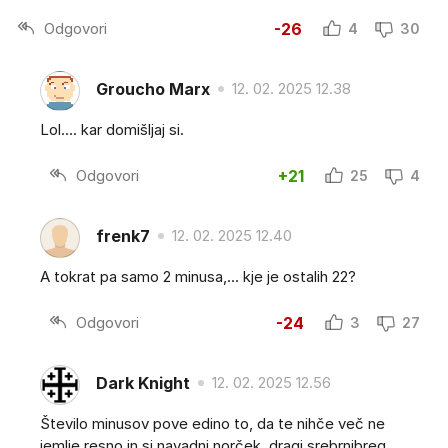
Odgovori
-26
4
30
Groucho Marx
12. 02. 2025 12.38
Lol.... kar domišljaj si.
Odgovori
+21
25
4
frenk7
12. 02. 2025 12.40
A tokrat pa samo 2 minusa,... kje je ostalih 22?
Odgovori
-24
3
27
Dark Knight
12. 02. 2025 12.56
Število minusov pove edino to, da te nihče več ne
jemlje resno in si navadni norček, dragi srebrnibreg.