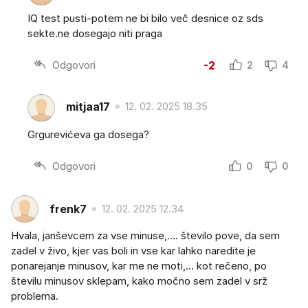
IQ test pusti-potem ne bi bilo več desnice oz sds
sekte.ne dosegajo niti praga
Odgovori
-2
2
4
mitjaa17
12. 02. 2025 18.35
Grgurevićeva ga dosega?
Odgovori
0
0
frenk7
12. 02. 2025 12.34
Hvala, janševcem za vse minuse,.... število pove, da sem
zadel v živo, kjer vas boli in vse kar lahko naredite je
ponarejanje minusov, kar me ne moti,... kot rečeno, po
številu minusov sklepam, kako močno sem zadel v srž
problema.