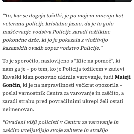
način
Time
"To, kar se dogaja tožilki, je po mojem mnenju kot
veteranu policije kristalno jasno, da je to golo
maščevanje vodstva Policije zaradi tožilkine
pokončne drže, ki jo je pokazala z vložitvijo
kazenskih ovadb zoper vodstvo Policije."
To je sporočilo, naslovljeno s "Klic na pomoč", ki
nam ga je – po tem, ko je Policija tožilcem v zadevi
Kavaški klan ponovno ukinila varovanje, tudi
Mateji
Gončin
, ki je na nepravilnosti večkrat opozorila –
poslal varnostnik Centra za varovanje in zaščito, a
zaradi strahu pred povračilnimi ukrepi želi ostati
neimenovan.
"Ovadeni višji policisti v Centru za varovanje in
zaščito uveljavljajo svoje zahteve in strašijo