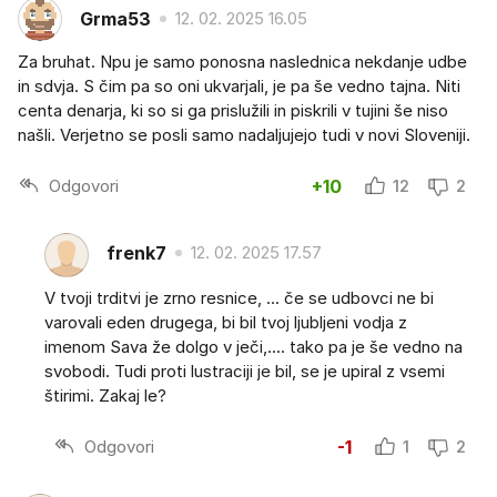
Grma53
12. 02. 2025 16.05
Za bruhat. Npu je samo ponosna naslednica nekdanje udbe
in sdvja. S čim pa so oni ukvarjali, je pa še vedno tajna. Niti
centa denarja, ki so si ga prislužili in piskrili v tujini še niso
našli. Verjetno se posli samo nadaljujejo tudi v novi Sloveniji.
Odgovori
+10
12
2
frenk7
12. 02. 2025 17.57
V tvoji trditvi je zrno resnice, ... če se udbovci ne bi
varovali eden drugega, bi bil tvoj ljubljeni vodja z
imenom Sava že dolgo v ječi,.... tako pa je še vedno na
svobodi. Tudi proti lustraciji je bil, se je upiral z vsemi
štirimi. Zakaj le?
Odgovori
-1
1
2