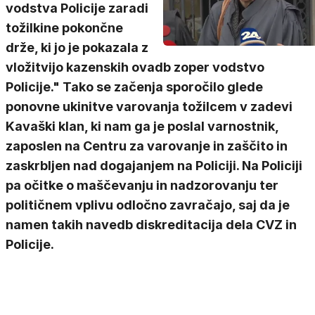
vodstva Policije zaradi
tožilkine pokončne
drže, ki jo je pokazala z
vložitvijo kazenskih ovadb zoper vodstvo
Policije." Tako se začenja sporočilo glede
ponovne ukinitve varovanja tožilcem v zadevi
Kavaški klan, ki nam ga je poslal varnostnik,
zaposlen na Centru za varovanje in zaščito in
zaskrbljen nad dogajanjem na Policiji. Na Policiji
pa očitke o maščevanju in nadzorovanju ter
političnem vplivu odločno zavračajo, saj da je
namen takih navedb diskreditacija dela CVZ in
Policije.