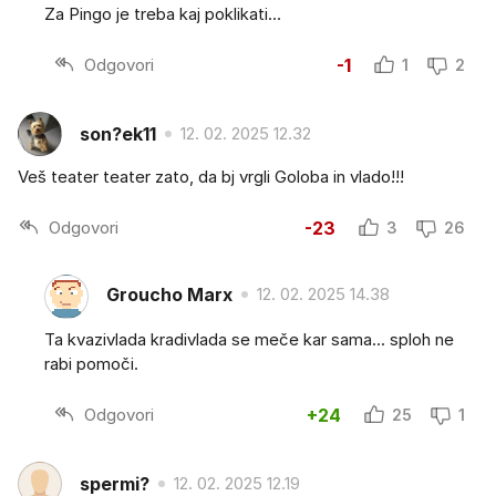
Za Pingo je treba kaj poklikati...
Odgovori
-1
1
2
son?ek11
12. 02. 2025 12.32
Veš teater teater zato, da bj vrgli Goloba in vlado!!!
Odgovori
-23
3
26
Groucho Marx
12. 02. 2025 14.38
Ta kvazivlada kradivlada se meče kar sama... sploh ne
rabi pomoči.
Odgovori
+24
25
1
spermi?
12. 02. 2025 12.19