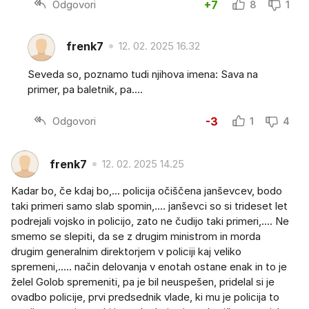
Odgovori
+7
8
1
frenk7
12. 02. 2025 16.32
Seveda so, poznamo tudi njihova imena: Sava na
primer, pa baletnik, pa....
Odgovori
-3
1
4
frenk7
12. 02. 2025 14.25
Kadar bo, če kdaj bo,... policija očiščena janševcev, bodo
taki primeri samo slab spomin,.... janševci so si trideset let
podrejali vojsko in policijo, zato ne čudijo taki primeri,.... Ne
smemo se slepiti, da se z drugim ministrom in morda
drugim generalnim direktorjem v policiji kaj veliko
spremeni,..... način delovanja v enotah ostane enak in to je
želel Golob spremeniti, pa je bil neuspešen, pridelal si je
ovadbo policije, prvi predsednik vlade, ki mu je policija to