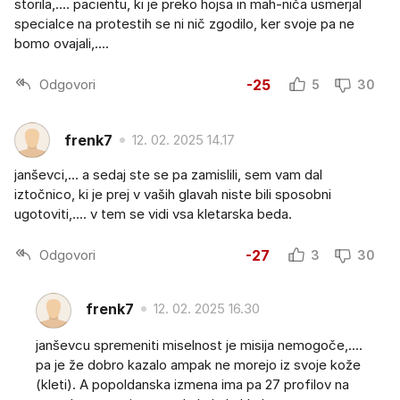
storila,.... pacientu, ki je preko hojsa in mah-niča usmerjal
specialce na protestih se ni nič zgodilo, ker svoje pa ne
bomo ovajali,....
Odgovori
-25
5
30
frenk7
12. 02. 2025 14.17
janševci,... a sedaj ste se pa zamislili, sem vam dal
iztočnico, ki je prej v vaših glavah niste bili sposobni
ugotoviti,.... v tem se vidi vsa kletarska beda.
Odgovori
-27
3
30
frenk7
12. 02. 2025 16.30
janševcu spremeniti miselnost je misija nemogoče,....
pa je že dobro kazalo ampak ne morejo iz svoje kože
(kleti). A popoldanska izmena ima pa 27 profilov na