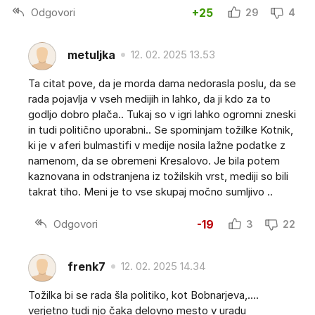
Odgovori
+25
29
4
metuljka
12. 02. 2025 13.53
Ta citat pove, da je morda dama nedorasla poslu, da se
rada pojavlja v vseh medijih in lahko, da ji kdo za to
godljo dobro plača.. Tukaj so v igri lahko ogromni zneski
in tudi politično uporabni.. Se spominjam tožilke Kotnik,
ki je v aferi bulmastifi v medije nosila lažne podatke z
namenom, da se obremeni Kresalovo. Je bila potem
kaznovana in odstranjena iz tožilskih vrst, mediji so bili
takrat tiho. Meni je to vse skupaj močno sumljivo ..
Odgovori
-19
3
22
frenk7
12. 02. 2025 14.34
Tožilka bi se rada šla politiko, kot Bobnarjeva,....
verjetno tudi njo čaka delovno mesto v uradu