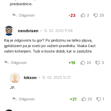
predsednice.
Odgovori
-23
2
25
neodvisen
12. 02. 2025 11.58
Kaj je odgovorni tu gor? Po janšizmu se lahko pljuva,
gplobizem pa je sveti po važem pravilniku. Vsaka čast
vašim kriterijem. Tudi vi boste dobili, kar si zaslužite.
Odgovori
+19
22
3
lokson
12. 02. 2025 12.21
JP.
Odgovori
+21
22
1