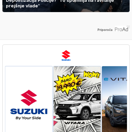
Depolitizacija Policije? 'To spominja na ravnanje
prejšnje vlade'
Priporoča