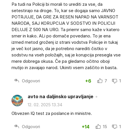
Pa tudi na Policiji bi morali to urediti za vse, da
setestirajo na droge. To, kar se dogaja samo JAVNO
POTRJUJE, DA GRE ZA RESEN NAPAD NA VARNSOT
NARODA, SAJ KORUPCIJA V SODSTVO IN POLICIJI
DELUJE Z 500 NA URO. Ta priemr samo kaže v katero
smer in kako. ALi po domače povedano. To je ena
izmed metod groženj iz strani vodstva Policije in tukaj
je več kot jasno, da je potrebno narediti čistko v
sodstvu na vseh položajih, saj je korupcija presegla vse
mere dobrega okusa. Če pa gledamo očitno oboji
mutijo in zavajajo narod. Ukiniti vsem zaščito in basta.
Odgovori
+6
7
1
avto na daljinsko upravljanje
12. 02. 2025 13.34
Obvezen IQ test za poslance in ministre.
Odgovori
+14
15
1