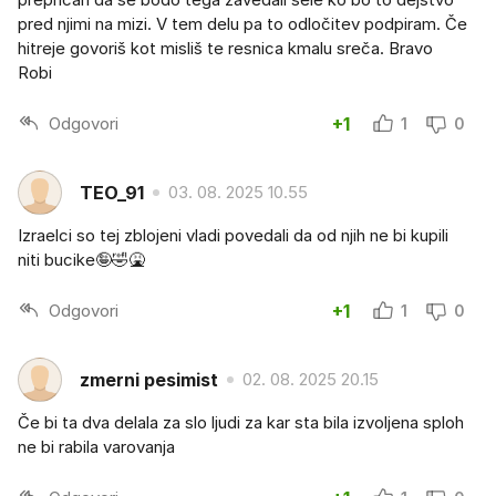
pred njimi na mizi. V tem delu pa to odločitev podpiram. Če
hitreje govoriš kot misliš te resnica kmalu sreča. Bravo
Robi
Odgovori
+1
1
0
TEO_91
03. 08. 2025 10.55
Izraelci so tej zblojeni vladi povedali da od njih ne bi kupili
niti bucike🤪🤣🤮
Odgovori
+1
1
0
zmerni pesimist
02. 08. 2025 20.15
Če bi ta dva delala za slo ljudi za kar sta bila izvoljena sploh
ne bi rabila varovanja