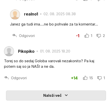
realno1
02. 08. 2025 08.38
Janez ga tudi ima....ne bo pohvale za ta komentar...
Odgovori
-1
1
2
Pikopiko
01. 08. 2025 18.20
Torej so do sedaj Goloba varovali nezakonito? Pa kaj
potem saj so ja NAŠI a ne da.
Odgovori
+14
15
1
Naloži več