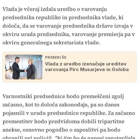
Vlada je včeraj izdala uredbo o varovanju
predsednika republike in predsednika vlade, ki
določa, da se varovanje predsednika države izvaja v
okviru urada predsednika, varovanje premierja pa v
okviru generalnega sekretariata vlade.
PREBERI ŠE
Vlada z uredbo izenačuje ureditev
varovanja Pirc Musarjeve in Goloba
Varnostniki predsednice bodo premeščeni zgolj
začasno, kot to določa zakonodaja, pa so danes
pojasnili v uradu predsednice republike. Za začasno
premestitev bodo predvidoma dobili tripartitne
anekse, osnovno pogodbo o zaposlitvi pa bodo
ohranili pri policiji,
"ki jim bo še naprej zagotavljala