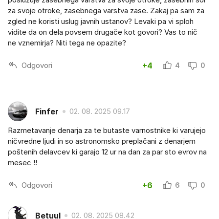
za svoje otroke, zasebnega varstva zase. Zakaj pa sam za
zgled ne koristi uslug javnih ustanov? Levaki pa vi sploh
vidite da on dela povsem drugače kot govori? Vas to nič
ne vznemirja? Niti tega ne opazite?
Odgovori
+4
4
0
Finfer
02. 08. 2025 09.17
Razmetavanje denarja za te butaste varnostnike ki varujejo
ničvredne ljudi in so astronomsko preplačani z denarjem
poštenih delavcev ki garajo 12 ur na dan za par sto evrov na
mesec !!
Odgovori
+6
6
0
Betuul
02. 08. 2025 08.42