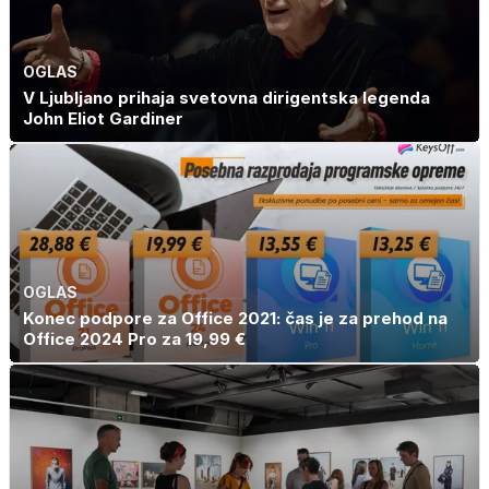
OGLAS
V Ljubljano prihaja svetovna dirigentska legenda
John Eliot Gardiner
OGLAS
Konec podpore za Office 2021: čas je za prehod na
Office 2024 Pro za 19,99 €