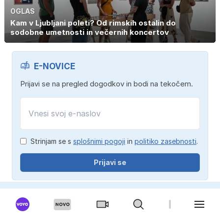
OGLAS
Kam v Ljubljani poleti? Od rimskih ostalin do
sodobne umetnosti in večernih koncertov
E-NOVICE
Prijavi se na pregled dogodkov in bodi na tekočem.
Strinjam se s
splošnimi pogoji
in
politiko zasebnosti
.
Prijavi se
ŠALA DNEVA