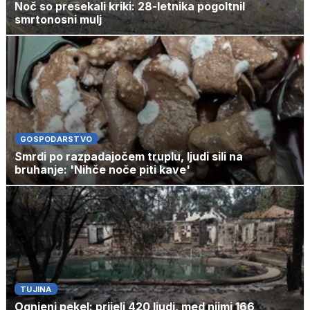
Noč so presekali kriki: 28-letnika pogoltnil
smrtonosni mulj
GOSPODARSTVO
Smrdi po razpadajočem truplu, ljudi sili na
bruhanje: 'Nihče noče piti kave'
TUJINA
Ognjeni pekel: prijeli 420 ljudi, med njimi 166