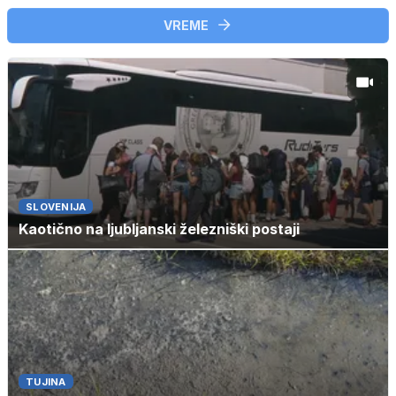
VREME
SLOVENIJA
Kaotično na ljubljanski železniški postaji
TUJINA