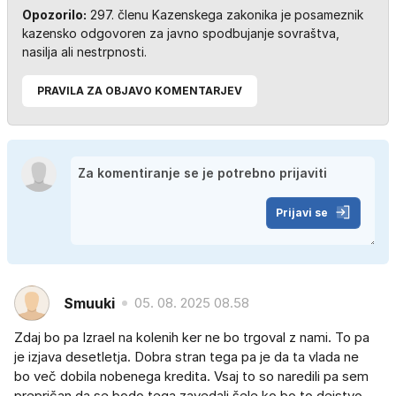
Opozorilo:
297. členu Kazenskega zakonika je posameznik
kazensko odgovoren za javno spodbujanje sovraštva,
nasilja ali nestrpnosti.
PRAVILA ZA OBJAVO KOMENTARJEV
Prijavi se
Smuuki
05. 08. 2025 08.58
Zdaj bo pa Izrael na kolenih ker ne bo trgoval z nami. To pa
je izjava desetletja. Dobra stran tega pa je da ta vlada ne
bo več dobila nobenega kredita. Vsaj to so naredili pa sem
prepričan da se bodo tega zavedali šele ko bo to dejstvo