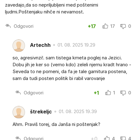
zavedajo,da so nepriljubljeni med poštenimi
ljudmi.Poštenjaku nihče ni nevarnost.
Odgovori
+17
17
0
Artechh
01. 08. 2025 19.29
so, agresivnzi!. sam tistega kmeta poglej na Jezici.
Dobu jih je ker so (vemo kdo) zeleli njemu kradt hrano -
Seveda to ne pomeni, da fa je tale garnitura postena,
sam da tudi posten politik bi rabil varovanje
Odgovori
+1
1
0
štrekeljc
01. 08. 2025 19.39
Ahm. Praviš torej, da Janša ni poštenjak?
Odgovori
+0
4
4