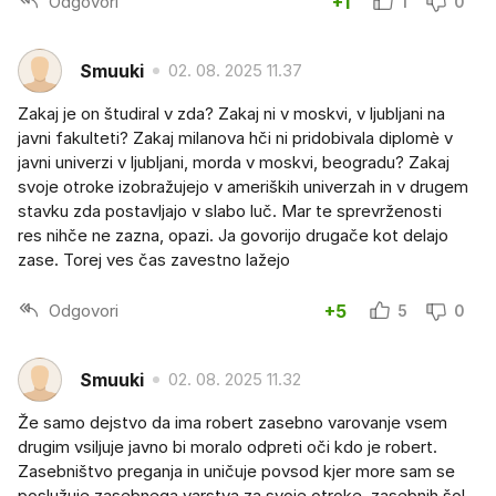
Odgovori
+1
1
0
Smuuki
02. 08. 2025 11.37
Zakaj je on študiral v zda? Zakaj ni v moskvi, v ljubljani na
javni fakulteti? Zakaj milanova hči ni pridobivala diplomè v
javni univerzi v ljubljani, morda v moskvi, beogradu? Zakaj
svoje otroke izobražujejo v ameriških univerzah in v drugem
stavku zda postavljajo v slabo luč. Mar te sprevrženosti
res nihče ne zazna, opazi. Ja govorijo drugače kot delajo
zase. Torej ves čas zavestno lažejo
Odgovori
+5
5
0
Smuuki
02. 08. 2025 11.32
Že samo dejstvo da ima robert zasebno varovanje vsem
drugim vsiljuje javno bi moralo odpreti oči kdo je robert.
Zasebništvo preganja in uničuje povsod kjer more sam se
poslužuje zasebnega varstva za svoje otroke, zasebnih šol