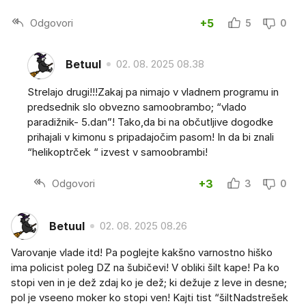
Odgovori
+5
5
0
Betuul
02. 08. 2025 08.38
Strelajo drugi!!!Zakaj pa nimajo v vladnem programu in
predsednik slo obvezno samoobrambo; “vlado
paradižnik- 5.dan”! Tako,da bi na občutljive dogodke
prihajali v kimonu s pripadajočim pasom! In da bi znali
“helikoptrček “ izvest v samoobrambi!
Odgovori
+3
3
0
Betuul
02. 08. 2025 08.26
Varovanje vlade itd! Pa poglejte kakšno varnostno hiško
ima policist poleg DZ na šubičevi! V obliki šilt kape! Pa ko
stopi ven in je dež zdaj ko je dež; ki dežuje z leve in desne;
pol je vseeno moker ko stopi ven! Kajti tist “šiltNadstrešek