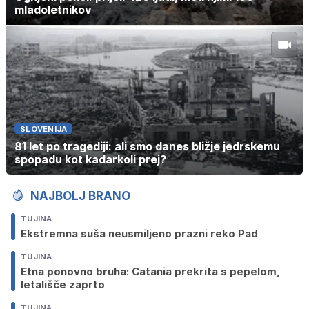
mladoletnikov
SLOVENIJA
81 let po tragediji: ali smo danes bližje jedrskemu
spopadu kot kadarkoli prej?
NAJBOLJ BRANO
TUJINA
Ekstremna suša neusmiljeno prazni reko Pad
TUJINA
Etna ponovno bruha: Catania prekrita s pepelom,
letališče zaprto
TUJINA