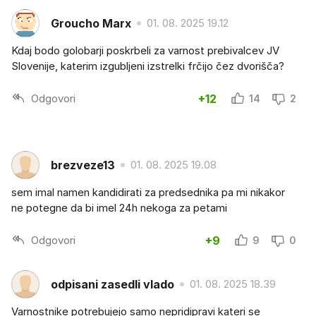
Groucho Marx
01. 08. 2025 19.12
Kdaj bodo golobarji poskrbeli za varnost prebivalcev JV
Slovenije, katerim izgubljeni izstrelki frčijo čez dvorišča?
Odgovori
+12
14
2
brezveze13
01. 08. 2025 19.08
sem imal namen kandidirati za predsednika pa mi nikakor
ne potegne da bi imel 24h nekoga za petami
Odgovori
+9
9
0
odpisani zasedli vlado
01. 08. 2025 18.39
Varnostnike potrebujejo samo nepridipravi kateri se