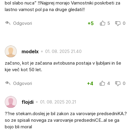
bol slabo nuca” !!Najprej morajo Varnostniki poskrbeti za
lastno varnost pol pa na druge gledati!!
Odgovori
+5
5
0
modelx
01. 08. 2025 21.40
začsno, kot je začasna avtobusna postaja v ljubljani in še
kje več kot 50 let.
Odgovori
+4
4
0
flojdi
01. 08. 2025 20.21
??ne stekam.doslej je bil zakon za varovanje predsedniKA.?
so ze spisali novega za varovanje predsedniCE..al se ga
bojo bli moral