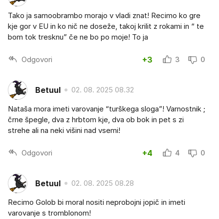
Tako ja samoobrambo morajo v vladi znat! Recimo ko gre
kje gor v EU in ko nič ne doseže, takoj krilit z rokami in “ te
bom tok tresknu” če ne bo po moje! To ja
Odgovori
+3
3
0
Betuul
02. 08. 2025 08.32
Nataša mora imeti varovanje “turškega sloga”! Varnostnik ;
črne špegle, dva z hrbtom kje, dva ob bok in pet s zi
strehe ali na neki višini nad vsemi!
Odgovori
+4
4
0
Betuul
02. 08. 2025 08.28
Recimo Golob bi moral nositi neprobojni jopič in imeti
varovanje s tromblonom!