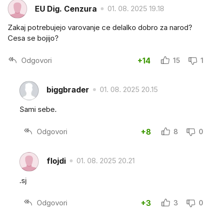
EU Dig. Cenzura
01. 08. 2025 19.18
Zakaj potrebujejo varovanje ce delalko dobro za narod?
Cesa se bojijo?
Odgovori
+14
15
1
biggbrader
01. 08. 2025 20.15
Sami sebe.
Odgovori
+8
8
0
flojdi
01. 08. 2025 20.21
.sj
Odgovori
+3
3
0