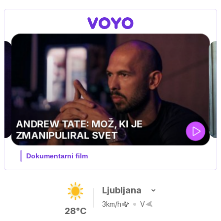
MOJ PRIJATELJ PINGVIN
Film meseca / družinski, pustolovski
Ljubljana
3km/h
V
28°C