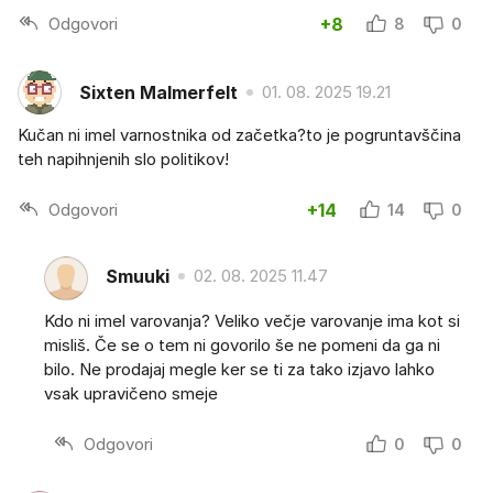
Odgovori
+8
8
0
Sixten Malmerfelt
01. 08. 2025 19.21
Kučan ni imel varnostnika od začetka?to je pogruntavščina
teh napihnjenih slo politikov!
Odgovori
+14
14
0
Smuuki
02. 08. 2025 11.47
Kdo ni imel varovanja? Veliko večje varovanje ima kot si
misliš. Če se o tem ni govorilo še ne pomeni da ga ni
bilo. Ne prodajaj megle ker se ti za tako izjavo lahko
vsak upravičeno smeje
Odgovori
0
0