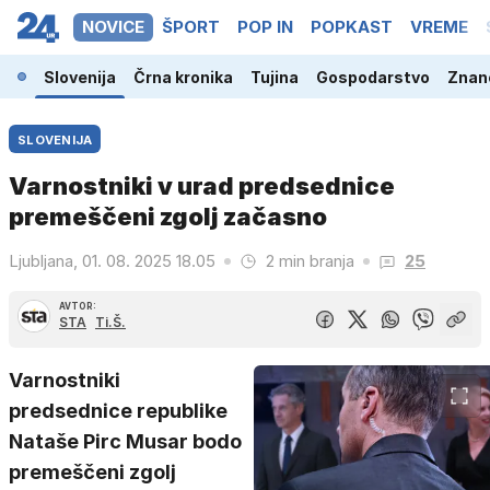
NOVICE
ŠPORT
POP IN
POPKAST
VREME
Slovenija
Črna kronika
Tujina
Gospodarstvo
Znano
SLOVENIJA
Varnostniki v urad predsednice
premeščeni zgolj začasno
Ljubljana, 01. 08. 2025 18.05
2 min branja
25
AVTOR:
STA
Ti.Š.
Varnostniki
predsednice republike
Nataše Pirc Musar bodo
premeščeni zgolj