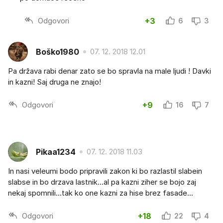
Odgovori
+3
6
3
Boško1980
07. 12. 2018 12.01
Pa država rabi denar zato se bo spravla na male ljudi ! Davki
in kazni! Saj druga ne znajo!
Odgovori
+9
16
7
Pikaa1234
07. 12. 2018 11.03
In nasi veleumi bodo pripravili zakon ki bo razlastil slabein
slabse in bo drzava lastnik...al pa kazni ziher se bojo zaj
nekaj spomnili...tak ko one kazni za hise brez fasade...
Odgovori
+18
22
4