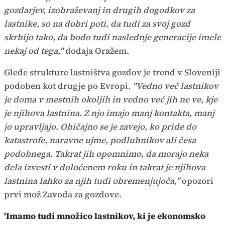
gozdarjev, izobraževanj in drugih dogodkov za
lastnike, so na dobri poti, da tudi za svoj gozd
skrbijo tako, da bodo tudi naslednje generacije imele
nekaj od tega,"
dodaja Oražem.
Glede strukture lastništva gozdov je trend v Sloveniji
podoben kot drugje po Evropi.
"Vedno več lastnikov
je doma v mestnih okoljih in vedno več jih ne ve, kje
je njihova lastnina. Z njo imajo manj kontakta, manj
jo upravljajo. Običajno se je zavejo, ko pride do
katastrofe, naravne ujme, podlubnikov ali česa
podobnega. Takrat jih opomnimo, da morajo neka
dela izvesti v določenem roku in takrat je njihova
lastnina lahko za njih tudi obremenjujoča,"
opozori
prvi mož Zavoda za gozdove.
'Imamo tudi množico lastnikov, ki je ekonomsko