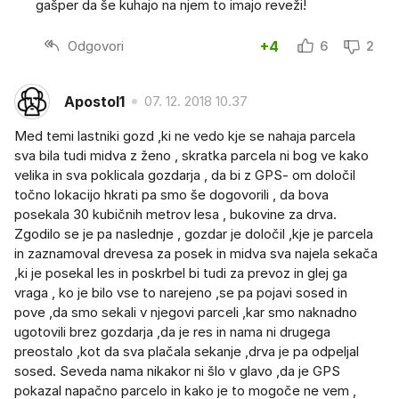
gašper da še kuhajo na njem to imajo reveži!
Odgovori
+4
6
2
Apostol1
07. 12. 2018 10.37
Med temi lastniki gozd ,ki ne vedo kje se nahaja parcela
sva bila tudi midva z ženo , skratka parcela ni bog ve kako
velika in sva poklicala gozdarja , da bi z GPS- om določil
točno lokacijo hkrati pa smo še dogovorili , da bova
posekala 30 kubičnih metrov lesa , bukovine za drva.
Zgodilo se je pa naslednje , gozdar je določil ,kje je parcela
in zaznamoval drevesa za posek in midva sva najela sekača
,ki je posekal les in poskrbel bi tudi za prevoz in glej ga
vraga , ko je bilo vse to narejeno ,se pa pojavi sosed in
pove ,da smo sekali v njegovi parceli ,kar smo naknadno
ugotovili brez gozdarja ,da je res in nama ni drugega
preostalo ,kot da sva plačala sekanje ,drva je pa odpeljal
sosed. Seveda nama nikakor ni šlo v glavo ,da je GPS
pokazal napačno parcelo in kako je to mogoče ne vem ,