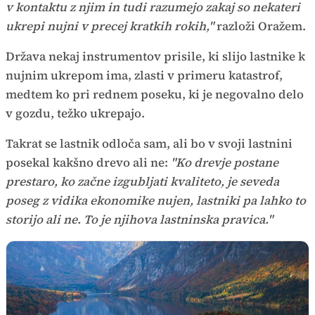
v kontaktu z njim in tudi razumejo zakaj so nekateri
ukrepi nujni v precej kratkih rokih,"
razloži Oražem.
Država nekaj instrumentov prisile, ki slijo lastnike k
nujnim ukrepom ima, zlasti v primeru katastrof,
medtem ko pri rednem poseku, ki je negovalno delo
v gozdu, težko ukrepajo.
Takrat se lastnik odloča sam, ali bo v svoji lastnini
posekal kakšno drevo ali ne:
"Ko drevje postane
prestaro, ko začne izgubljati kvaliteto, je seveda
poseg z vidika ekonomike nujen, lastniki pa lahko to
storijo ali ne. To je njihova lastninska pravica."