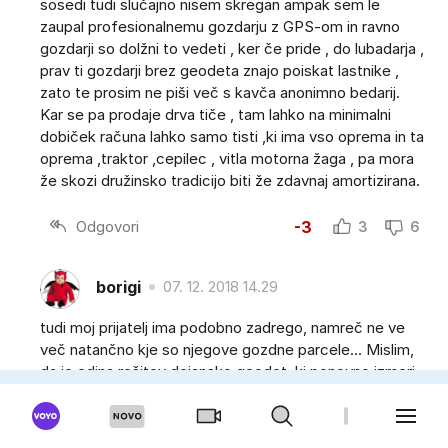
sosedi tudi slučajno nisem skregan ampak sem le
zaupal profesionalnemu gozdarju z GPS-om in ravno
gozdarji so dolžni to vedeti , ker če pride , do lubadarja ,
prav ti gozdarji brez geodeta znajo poiskat lastnike ,
zato te prosim ne piši več s kavča anonimno bedarij.
Kar se pa prodaje drva tiče , tam lahko na minimalni
dobiček računa lahko samo tisti ,ki ima vso oprema in ta
oprema ,traktor ,cepilec , vitla motorna žaga , pa mora
že skozi družinsko tradicijo biti že zdavnaj amortizirana.
Odgovori
-3
3
6
borigi
07. 12. 2018 14.29
tudi moj prijatelj ima podobno zadrego, namreč ne ve
več natančno kje so njegove gozdne parcele... Mislim,
da je edina rešitev dejansko geodet, ki ponovno izmeri
in zariše parcele. To je potem rešeno za stalno.... ker
kaj pa če je sosed vsa prejšnja leta sekal na tvojem,
morda tudi on ne ve točno kje je njegova parcela.