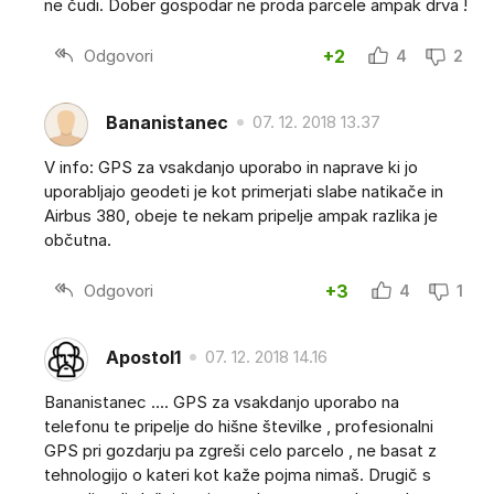
ne čudi. Dober gospodar ne proda parcele ampak drva !
Odgovori
+2
4
2
Bananistanec
07. 12. 2018 13.37
V info: GPS za vsakdanjo uporabo in naprave ki jo
uporabljajo geodeti je kot primerjati slabe natikače in
Airbus 380, obeje te nekam pripelje ampak razlika je
občutna.
Odgovori
+3
4
1
Apostol1
07. 12. 2018 14.16
Bananistanec .... GPS za vsakdanjo uporabo na
telefonu te pripelje do hišne številke , profesionalni
GPS pri gozdarju pa zgreši celo parcelo , ne basat z
tehnologijo o kateri kot kaže pojma nimaš. Drugič s