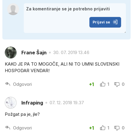
Prijavi se
Frane Šajn
30. 07. 2019 13.46
KAKO JE PA TO MOGOČE, ALI NI TO UMNI SLOVENSKI
HOSPODAR VENDAR!
Odgovori
+1
1
0
Infraping
07. 12. 2018 19.37
Požgat pa je, jle?
Odgovori
+1
1
0