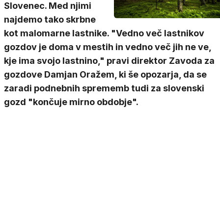
Slovenec. Med njimi
najdemo tako skrbne
kot malomarne lastnike. "Vedno več lastnikov
gozdov je doma v mestih in vedno več jih ne ve,
kje ima svojo lastnino," pravi direktor Zavoda za
gozdove Damjan Oražem, ki še opozarja, da se
zaradi podnebnih sprememb tudi za slovenski
gozd "končuje mirno obdobje".