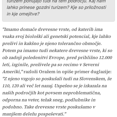
turizem ponujajo tudi na tem področju. Kaj nam
lahko prinese gozdni turizem? Kje so priložnosti
in kje omejitve?
"Imamo domače drevesne vrste, od katerih ima
vsaka svoj biološki ali genetski potencial, kje lahko
preživi in kakšno je njeno tolerančno območje.
Potem pa imamo tudi nekatere drevesne vrste, ki so
ob zadnji poledenitvi Evrope, pred približno 12.000
leti, izginile, preživele pa so recimo v Severni
Ameriki,"
razloži Oražem in opiše primer duglazije:
"Z njeno vzgojo so poskušali tudi na Slovenskem, že
110, 120 ali več let nazaj. Uspešno se je izkazala na
naših področjih kot povsem neproblematična,
odporna na veter, težak sneg, podlubnike in
podobno. Take drevesne vrste poskušamo v
manjšem deležu pospeševati."