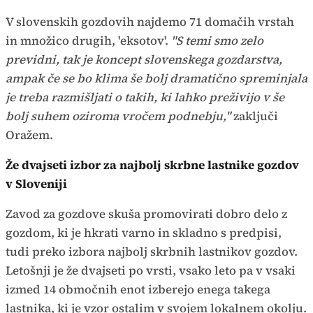
V slovenskih gozdovih najdemo 71 domačih vrstah
in množico drugih, 'eksotov'.
"S temi smo zelo
previdni, tak je koncept slovenskega gozdarstva,
ampak če se bo klima še bolj dramatično spreminjala
je treba razmišljati o takih, ki lahko preživijo v še
bolj suhem oziroma vročem podnebju,"
zaključi
Oražem.
Že dvajseti izbor za najbolj skrbne lastnike gozdov
v Sloveniji
Zavod za gozdove skuša promovirati dobro delo z
gozdom, ki je hkrati varno in skladno s predpisi,
tudi preko izbora najbolj skrbnih lastnikov gozdov.
Letošnji je že dvajseti po vrsti, vsako leto pa v vsaki
izmed 14 območnih enot izberejo enega takega
lastnika, ki je vzor ostalim v svojem lokalnem okolju.