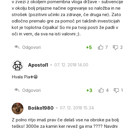
v zvezi z okoljem pomembna vloga države - subvencije
v okolju bolj prijazne načine ogrevanje so naložba in ne
strošek (pozitivni učinki za zdravje, če druga ne). Zato
odločno premalo gre za pomoč pri takšnih investicijah
kot je toplotna črpalka! So mi pa tvoji posti že padli v
oči in vem, da sva na isti valovni ;).
Odgovori
+5
7
2
Apostol1
07. 12. 2018 14.00
Hvala Pia➕😁
Odgovori
+3
4
1
Boško1980
07. 12. 2018 15.34
Z polno ritjo imaš prav če delaš vse na obroke pa bolj
teško! 3000e za kamin ker revež ga ima ???? Navdni