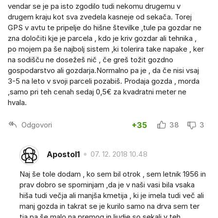
vendar se je pa isto zgodilo tudi nekomu drugemu v
drugem kraju kot sva zvedela kasneje od sekača. Torej
GPS v avtu te pripelje do hišne številke ,tule pa gozdar ne
zna določiti kje je parcela , kdo je kriv gozdar ali tehnika ,
po mojem pa še najbolj sistem ,ki tolerira take napake , ker
na sodišču ne dosežeš nič , če greš tožit gozdno
gospodarstvo ali gozdarja.Normalno pa je , da če nisi vsaj
3-5 na leto v svoji parceli pozabiš. Prodaja gozda , morda
,samo pri teh cenah sedaj 0,5€ za kvadratni meter ne
hvala.
Odgovori
+35
38
3
Apostol1
07. 12. 2018 10.48
Naj še tole dodam , ko sem bil otrok , sem letnik 1956 in
prav dobro se spominjam ,da je v naši vasi bila vsaka
hiša tudi večja ali manjša kmetija , ki je imela tudi več ali
manj gozda in takrat se je kurilo samo na drva sem ter
tja pa še malo na premog in ljudje so sekali v teh