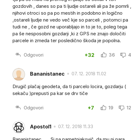
gozdovih , danes so pa ti ljudje ostareli ali pa že pomrli ,
njihovi otroci so pa po mestih in podobno in logično
,ostareli ljudje ne vedo več kje so parceli , potomci pa
tudi ne , če gozd ne uporabljajo in to je to, poleg tega
pa še nesposobni gozdarji ,ki z GPS ne znajo določiti
parcele in zmeda ter posledično škoda je popolna.
Odgovori
+32
36
4
Bananistanec
07. 12. 2018 11.02
Drugič plačaj geodeta, da ti parcelo locira, gozdarju (
sekaču )prepusti pa kar se drv tiče
Odgovori
+7
19
12
Apostol1
07. 12. 2018 11.33
Bananistanec ..... Si pa pametnjakovič ,da mu ni para