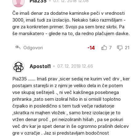
Pia235
07. 12. 2018 12.08
Če imaš denar za dodatne kaminske peči v vrednosti
3000, imaš tudi za izolacijo. Nekako tako razmišljam -
gre za konkreten primer. Svojo pa sem brez skrbi. Pa
še marsikatero - glede na to, da redno plačujem davke.
Odgovori
-14
7
21
Apostol1
07. 12. 2018 12.46
Pia235 ...... Imaš prav ,sicer sedaj ne kurim več drv , ker
postajam starejši in z njimi je veliko dela in če potem
vse skupaj sešteješ ., ni več kakšnega posebnega
prihranka ,zato sem izoliral hišo in si omislil toplotno
črpalko in posledično s tem tudi večje radiatorje
,skratka ni majhen vložek , samo brez izolacije je to
vržen denar proč , pri neizoliranih hišah , pa se pokuri
več drv kar je spet denar in še ogromno prašnih delcev
gre v ozračje . Jaz si predstavljam bodočnost