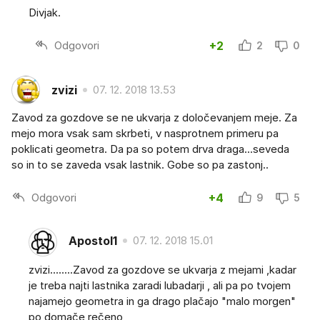
Divjak.
Odgovori
+2
2
0
zvizi
07. 12. 2018 13.53
Zavod za gozdove se ne ukvarja z določevanjem meje. Za
mejo mora vsak sam skrbeti, v nasprotnem primeru pa
poklicati geometra. Da pa so potem drva draga...seveda
so in to se zaveda vsak lastnik. Gobe so pa zastonj..
Odgovori
+4
9
5
Apostol1
07. 12. 2018 15.01
zvizi........Zavod za gozdove se ukvarja z mejami ,kadar
je treba najti lastnika zaradi lubadarji , ali pa po tvojem
najamejo geometra in ga drago plačajo "malo morgen"
po domače rečeno