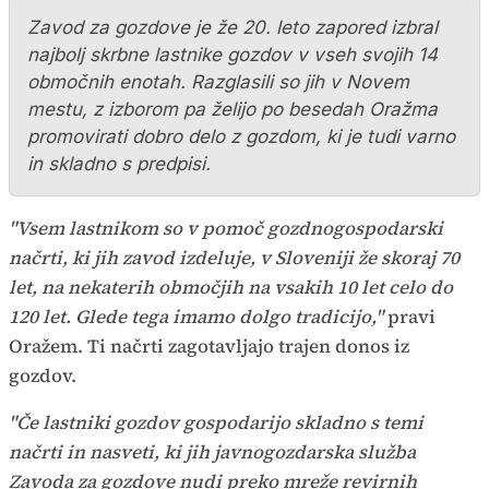
Zavod za gozdove je že 20. leto zapored izbral
najbolj skrbne lastnike gozdov v vseh svojih 14
območnih enotah. Razglasili so jih v Novem
mestu, z izborom pa želijo po besedah Oražma
promovirati dobro delo z gozdom, ki je tudi varno
in skladno s predpisi.
"Vsem lastnikom so v pomoč gozdnogospodarski
načrti, ki jih zavod izdeluje, v Sloveniji že skoraj 70
let, na nekaterih območjih na vsakih 10 let celo do
120 let. Glede tega imamo dolgo tradicijo,"
pravi
Oražem. Ti načrti zagotavljajo trajen donos iz
gozdov.
"Če lastniki gozdov gospodarijo skladno s temi
načrti in nasveti, ki jih javnogozdarska služba
Zavoda za gozdove nudi preko mreže revirnih