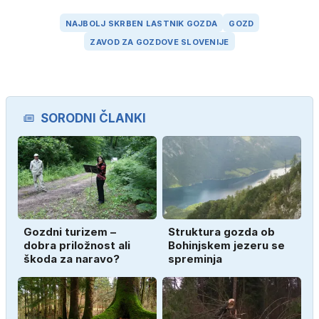
NAJBOLJ SKRBEN LASTNIK GOZDA
GOZD
ZAVOD ZA GOZDOVE SLOVENIJE
SORODNI ČLANKI
Gozdni turizem –
Struktura gozda ob
dobra priložnost ali
Bohinjskem jezeru se
škoda za naravo?
spreminja