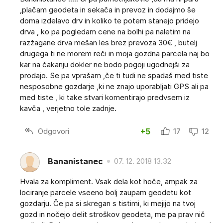
,plačam geodeta in sekača in prevoz in dodajmo še
doma izdelavo drv in koliko te potem stanejo pridejo
drva , ko pa pogledam cene na bolhi pa naletim na
razžagane drva mešan les brez prevoza 30€ , butelj
drugega ti ne morem reči in moja gozdna parcela naj bo
kar na čakanju dokler ne bodo pogoji ugodnejši za
prodajo. Se pa vprašam ,če ti tudi ne spadaš med tiste
nesposobne gozdarje ,ki ne znajo uporabljati GPS ali pa
med tiste , ki take stvari komentirajo predvsem iz
kavča , verjetno tole zadnje.
Odgovori
+5
17
12
Bananistanec
07. 12. 2018 13.32
Hvala za kompliment. Vsak dela kot hoče, ampak za
lociranje parcele vseeno bolj zaupam geodetu kot
gozdarju. Če pa si skregan s tistimi, ki mejijo na tvoj
gozd in nočejo delit stroškov geodeta, me pa prav nič