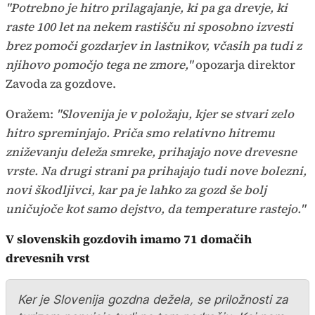
"Potrebno je hitro prilagajanje, ki pa ga drevje, ki
raste 100 let na nekem rastišču ni sposobno izvesti
brez pomoči gozdarjev in lastnikov, včasih pa tudi z
njihovo pomočjo tega ne zmore,"
opozarja direktor
Zavoda za gozdove.
Oražem:
"Slovenija je v položaju, kjer se stvari zelo
hitro spreminjajo. Priča smo relativno hitremu
zniževanju deleža smreke, prihajajo nove drevesne
vrste. Na drugi strani pa prihajajo tudi nove bolezni,
novi škodljivci, kar pa je lahko za gozd še bolj
uničujoče kot samo dejstvo, da temperature rastejo."
V slovenskih gozdovih imamo 71 domačih
drevesnih vrst
Ker je Slovenija gozdna dežela, se priložnosti za