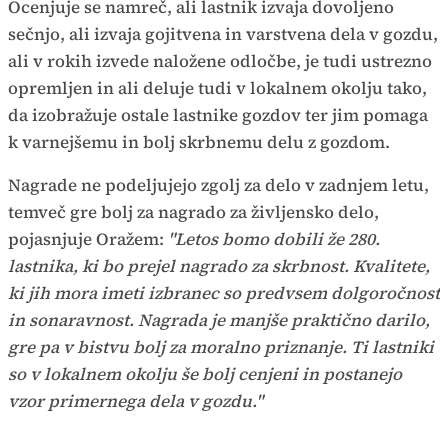
Ocenjuje se namreč, ali lastnik izvaja dovoljeno
sečnjo, ali izvaja gojitvena in varstvena dela v gozdu,
ali v rokih izvede naložene odločbe, je tudi ustrezno
opremljen in ali deluje tudi v lokalnem okolju tako,
da izobražuje ostale lastnike gozdov ter jim pomaga
k varnejšemu in bolj skrbnemu delu z gozdom.
Nagrade ne podeljujejo zgolj za delo v zadnjem letu,
temveč gre bolj za nagrado za življensko delo,
pojasnjuje Oražem:
"Letos bomo dobili že 280.
lastnika, ki bo prejel nagrado za skrbnost. Kvalitete,
ki jih mora imeti izbranec so predvsem dolgoročnost
in sonaravnost. Nagrada je manjše praktično darilo,
gre pa v bistvu bolj za moralno priznanje. Ti lastniki
so v lokalnem okolju še bolj cenjeni in postanejo
vzor primernega dela v gozdu."