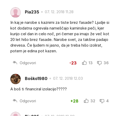
Pia235
07. 12. 2018 11.28
In kaj je narobe s kaznimi za tiste brez fasade? Ljudje si
kot dodatna ogrevala nameščajo kaminske peči, kjer
kurijo cel dan in celo noč, pri čemer pa imajo že več kot
20 let hišo brez fasade. Narobe svet, za takšne padajo
drevesa. Če ljudem ni jasno, da je treba hišo izolirat,
potem je edina pot kazen.
Odgovori
-23
13
36
Boško1980
07. 12. 2018 12.03
A boš ti financiral izolacijo?????
Odgovori
+28
32
4