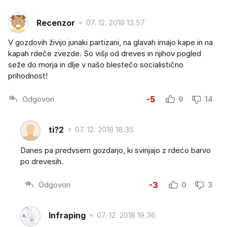
Recenzor
07. 12. 2018 13.57
V gozdovih živijo junaki partizani, na glavah imajo kape in na
kapah rdeče zvezde. So višji od dreves in njihov pogled
seže do morja in dlje v našo blestečo socialistično
prihodnost!
Odgovori
-5
9
14
ti?2
07. 12. 2018 18.35
Danes pa predvsem gozdarjo, ki svinjajo z rdećo barvo
po drevesih.
Odgovori
-3
0
3
Infraping
07. 12. 2018 19.36