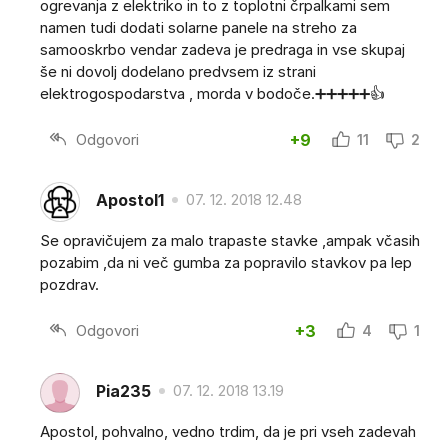
ogrevanja z elektriko in to z toplotni črpalkami sem
namen tudi dodati solarne panele na streho za
samooskrbo vendar zadeva je predraga in vse skupaj
še ni dovolj dodelano predvsem iz strani
elektrogospodarstva , morda v bodoče.➕➕➕➕➕👍
Odgovori
+9
11
2
Apostol1
07. 12. 2018 12.48
Se opravičujem za malo trapaste stavke ,ampak včasih
pozabim ,da ni več gumba za popravilo stavkov pa lep
pozdrav.
Odgovori
+3
4
1
Pia235
07. 12. 2018 13.19
Apostol, pohvalno, vedno trdim, da je pri vseh zadevah