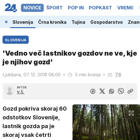
NOVICE
ŠPORT
POP IN
POPKAST
VREME
Slovenija
Črna kronika
Tujina
Gospodarstvo
Znano
SLOVENIJA
'Vedno več lastnikov gozdov ne ve, kje
je njihov gozd'
Ljubljana, 07. 12. 2018 06.00
5 min branja
76
AVTOR:
V.Š.
Gozd pokriva skoraj 60
odstotkov Slovenije,
lastnik gozda pa je
skoraj vsak četrti