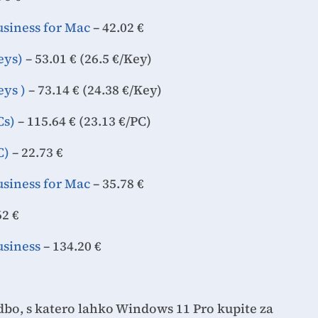
siness for Mac
– 42.02 €
eys)
– 53.01 € (26.5 €/Key)
eys )
– 73.14 € (24.38 €/Key)
Cs)
– 115.64 € (23.13 €/PC)
C)
– 22.73 €
siness for Mac
– 35.78 €
62 €
usiness
– 134.20 €
bo, s katero lahko Windows 11 Pro kupite za