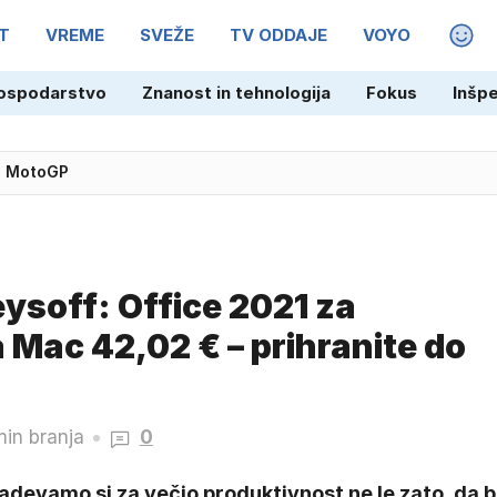
T
VREME
SVEŽE
TV ODDAJE
VOYO
MAGA
ospodarstvo
Znanost in tehnologija
Fokus
Inšp
ne MotoGP
eysoff: Office 2021 za
 Mac 42,02 € – prihranite do
min branja
0
adevamo si za večjo produktivnost ne le zato, da b