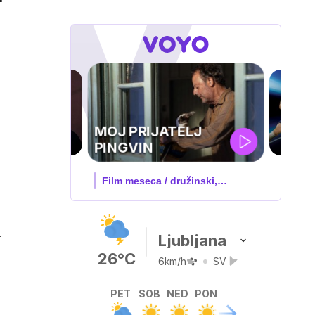
UEFA
SUPERPOKAL
 družinski,
V živo na VOYO: sreda ob 20.30
n
Ljubljana
26°C
6km/h
SV
PET
SOB
NED
PON