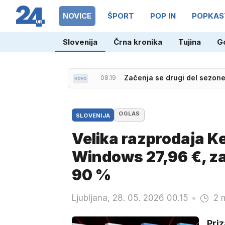
NOVICE
ŠPORT
POP IN
POPKAS
Slovenija
Črna kronika
Tujina
G
08.19
Začenja se drugi del sezo
OGLAS
SLOVENIJA
Velika razprodaja K
Windows 27,96 €, za
90 %
Ljubljana, 28. 05. 2026 00.15
2 
Priz