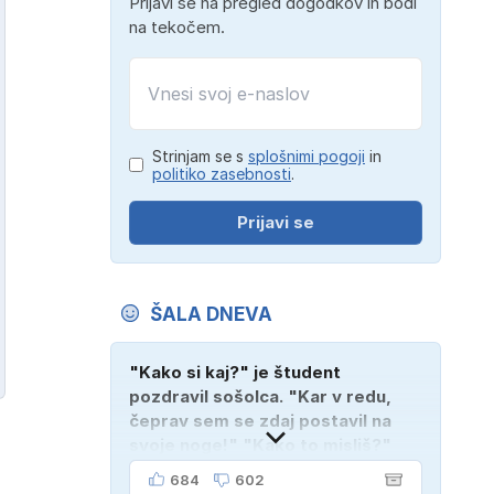
Prijavi se na pregled dogodkov in bodi
na tekočem.
Strinjam se s
splošnimi pogoji
in
politiko zasebnosti
.
Prijavi se
ŠALA DNEVA
"Kako si kaj?" je študent
pozdravil sošolca. "Kar v redu,
čeprav sem se zdaj postavil na
svoje noge!" "Kako to misliš?"
"Oče mi je vzel avto!"
684
602