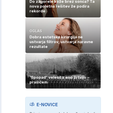
Do zagorele kože brez sonca? Ta
nova poletna rešitev že podira
rekorde
OGLAS
Dobra estetska kirurgija ne
ustvarja filtrov, ustvarja naravne
rezultate
'Spopad' velesil z eno žrtvijo –
prašičem
E-NOVICE