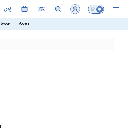
Preklopi barvni na
ZIN
ektor
Svet
i