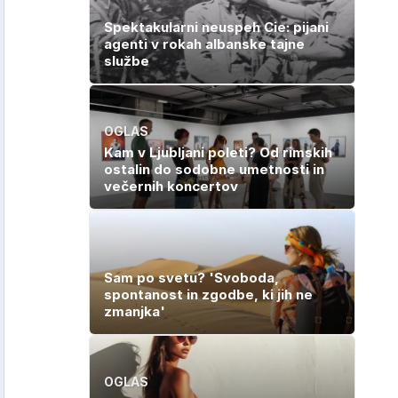
Spektakularni neuspeh Cie: pijani
agenti v rokah albanske tajne
službe
OGLAS
Kam v Ljubljani poleti? Od rimskih
ostalin do sodobne umetnosti in
večernih koncertov
Sam po svetu? 'Svoboda,
spontanost in zgodbe, ki jih ne
zmanjka'
OGLAS