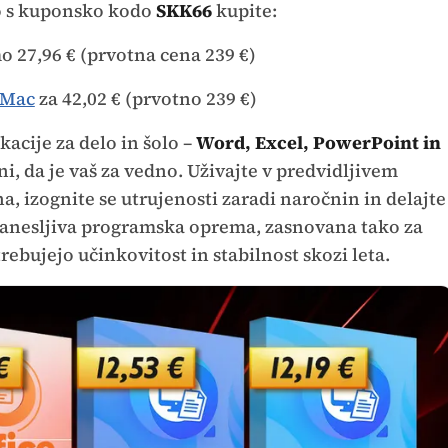
o s kuponsko kodo
SKK66
kupite:
o 27,96 € (prvotna cena 239 €)
 Mac
za 42,02 € (prvotno 239 €)
kacije za delo in šolo –
Word, Excel, PowerPoint in
, da je vaš za vedno. Uživajte v predvidljivem
 izognite se utrujenosti zaradi naročnin in delajte
 zanesljiva programska oprema, zasnovana tako za
ebujejo učinkovitost in stabilnost skozi leta.