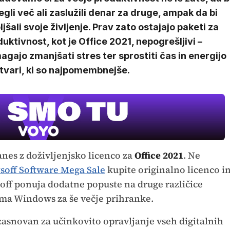
gli več ali zaslužili denar za druge, ampak da bi
ljšali svoje življenje. Prav zato ostajajo paketi za
uktivnost, kot je Office 2021, nepogrešljivi –
gajo zmanjšati stres ter sprostiti čas in energijo
tvari, ki so najpomembnejše.
Film meseca /
pustolovski
anes z doživljenjsko licenco za
Office 2021
. Ne
soff Software Mega Sale
kupite originalno licenco i
soff ponuja dodatne popuste na druge različice
tema Windows za še večje prihranke.
 zasnovan za učinkovito opravljanje vseh digitalnih