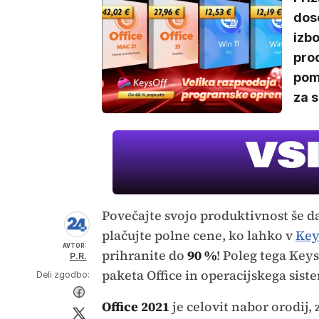
dose
izbo
prod
poma
za s
Povečajte svojo produktivnost še d
plačujte polne cene, ko lahko v
Key
AVTOR:
prihranite do
90 %
! Poleg tega Key
P.R.
paketa Office in operacijskega sis
Deli zgodbo:
Office 2021
je celovit nabor orodij,