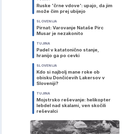
Ruske 'črne vdove': upajo, da jim
može čim prej ubijejo
SLOVENIJA
Pirnat: Varovanje Nataše Pirc
Musar je nezakonito
TUJINA
Padel v katatonično stanje,
hranijo ga po cevki
SLOVENIJA
Kdo si najbolj mane roke ob
obisku Dončićevih Lakersov v
Sloveniji?
TUJINA
Mojstrsko reševanje: helikopter
lebdel nad skalami, ven skočili
reševalci