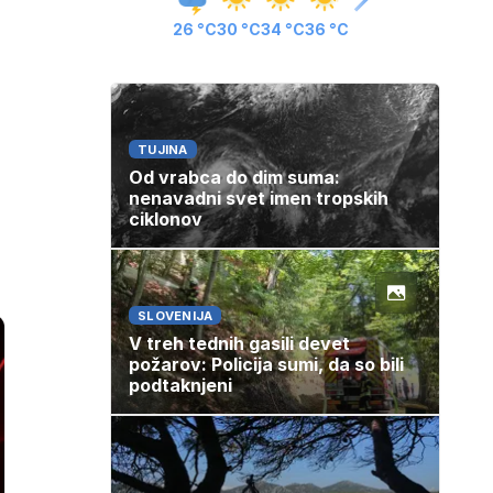
26 °C
30 °C
34 °C
36 °C
TUJINA
Od vrabca do dim suma:
nenavadni svet imen tropskih
ciklonov
SLOVENIJA
V treh tednih gasili devet
požarov: Policija sumi, da so bili
podtaknjeni