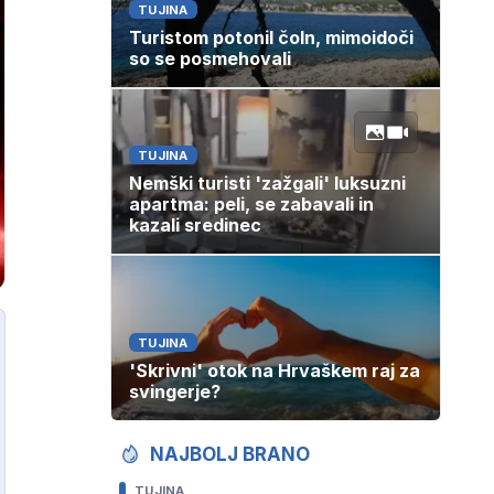
TUJINA
Turistom potonil čoln, mimoidoči
so se posmehovali
TUJINA
Nemški turisti 'zažgali' luksuzni
apartma: peli, se zabavali in
kazali sredinec
TUJINA
'Skrivni' otok na Hrvaškem raj za
svingerje?
NAJBOLJ BRANO
TUJINA