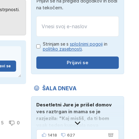
Prijavi se na pregled dogodkov in bodi
na tekočem.
strpnosti.
Strinjam se s
splošnimi pogoji
in
politiko zasebnosti
.
Prijavi se
avi se
ŠALA DNEVA
Desetletni Jure je prišel domov
ves raztrgan in mama se je
razjezila: "Kaj misliš, da ti bom
5
0
vsak teden kupovala nova
oblačila?" "Bodi vesela, da je
1418
627
tako!" je odgovoril Jure. "Sosedje