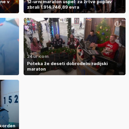
ine v
12-urni maraton uspel: za žrtve poplav
zbrali 1.914.746,89 evra
24ur.com
Poteka že deseti dobrodelni radijski
maraton
ekorden