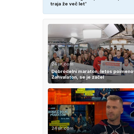
traja že več let'
24ur.com
Dobrodelni maraton, letos poimeno
Zahvalaton, se je začel
24ur.com