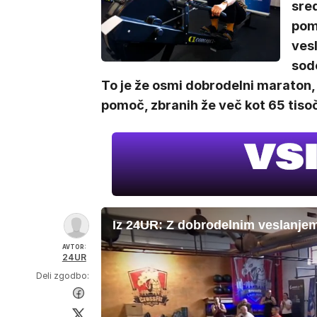
sred
pomo
vesl
sode
To je že osmi dobrodelni maraton, in
pomoč, zbranih že več kot 65 tiso
Iz 24UR: Z dobrodelnim veslanjem
AVTOR:
24UR
Deli zgodbo: