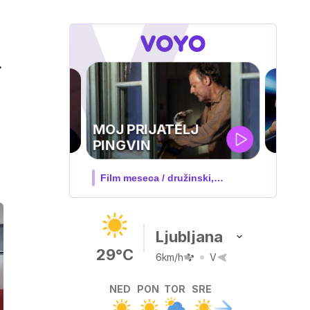
.
UEFA
SUPERPOKAL
V živo na VOYO: sreda ob 20.30
Ljubljana
29°C
6km/h
V
NED
PON
TOR
SRE