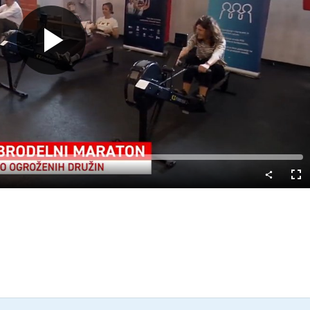
Predvajaj
Cel
nač