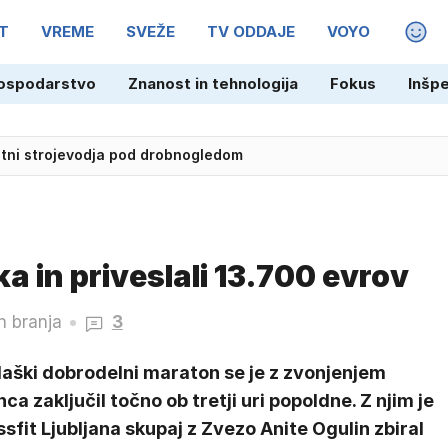
T
VREME
SVEŽE
TV ODDAJE
VOYO
MAGA
ospodarstvo
Znanost in tehnologija
Fokus
Inšp
letni strojevodja pod drobnogledom
inale spisali zgodovino, a še niso rekli zadnje
ka in priveslali 13.700 evrov
n branja
3
laški dobrodelni maraton se je z zvonjenjem
ca zaključil točno ob tretji uri popoldne. Z njim je
sfit Ljubljana skupaj z Zvezo Anite Ogulin zbiral