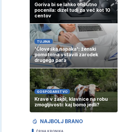
Goriva bi se lahko občutno
pocenila: dizel tudi za več kot 10
centov
TUJINA
'Človeška napaka': ženski
pomotoma vstavili zarodek
drugega para
GOSPODARSTVO
Krave v zakol, klavnice na robu
zmogljivosti: kaj bomo jedli?
NAJBOLJ BRANO
ČRNA KRONIKA