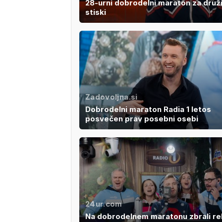
28-urni dobrodelni maraton za druž
stiski
Zadovoljna.si
Dobrodelni maraton Radia 1 letos
posvečen prav posebni osebi
24ur.com
Na dobrodelnem maratonu zbrali r