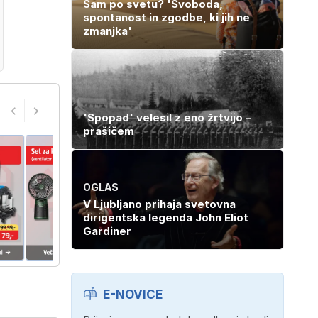
Sam po svetu? 'Svoboda,
spontanost in zgodbe, ki jih ne
zmanjka'
'Spopad' velesil z eno žrtvijo –
prašičem
OGLAS
V Ljubljano prihaja svetovna
dirigentska legenda John Eliot
Gardiner
E-NOVICE