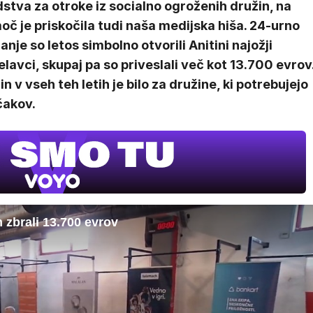
stva za otroke iz socialno ogroženih družin, na
č je priskočila tudi naša medijska hiša. 24-urno
anje so letos simbolno otvorili Anitini najožji
lavci, skupaj pa so priveslali več kot 13.700 evrov
 v vseh teh letih je bilo za družine, ki potrebujejo
čakov.
 zbrali 13.700 evrov