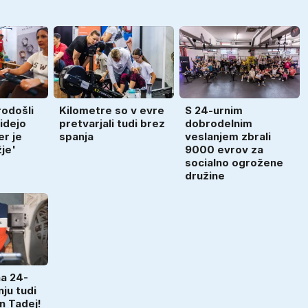
rodošli
Kilometre so v evre
S 24-urnim
ridejo
pretvarjali tudi brez
dobrodelnim
er je
spanja
veslanjem zbrali
žje'
9000 evrov za
socialno ogrožene
družine
na 24-
ju tudi
in Tadej!