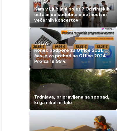
OGLAS
Kam v Ljubljani poleti? Od rimskih
ostalin do sodobne umetnosti in
večernih koncertov
OGLAS
Konec podpore za Office 2021:
čas je za prehod na Office 2024
Pro za 19,99 €
Trdnjava, pripravljena na spopad,
ki ga nikoli ni bilo