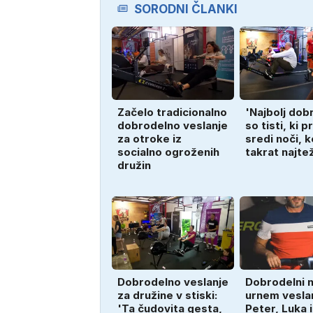
SORODNI ČLANKI
Začelo tradicionalno
'Najbolj dob
dobrodelno veslanje
so tisti, ki p
za otroke iz
sredi noči, k
socialno ogroženih
takrat najte
družin
Dobrodelno veslanje
Dobrodelni 
za družine v stiski:
urnem veslan
'Ta čudovita gesta,
Peter, Luka 