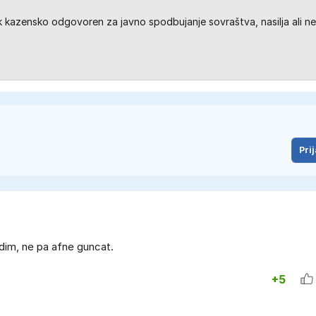
kazensko odgovoren za javno spodbujanje sovraštva, nasilja ali ne
Prij
idim, ne pa afne guncat.
+5