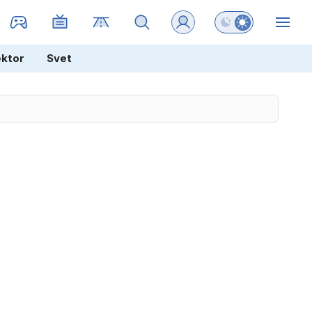
Preklopi barvni na
ZIN
ektor
Svet