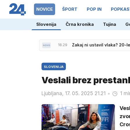
NOVICE
ŠPORT
POP IN
POPKAS
Slovenija
Črna kronika
Tujina
G
18.29
Zakaj ni ustavil vlaka? 20-
17.46
Slovenci že z uvrstitvijo v f
SLOVENIJA
Veslali brez prestan
Ljubljana, 17. 05. 2025 21.21
1 mi
Ves
zvon
Cros