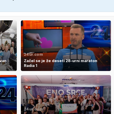
24ur.com
van
Začel se je že deseti 28-urni maraton
Radia 1
24ur.com