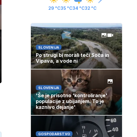
29 °C
35 °C
34 °C
32 °C
SLOVENIJA
Po strugi bi morali teči Soča in
Vipava, a vode ni
ozaslonski
in
SLOVENIJA
'Še je prisotno 'kontroliranje'
populacije z ubijanjem. To je
kaznivo dejanje'
GOSPODARSTVO