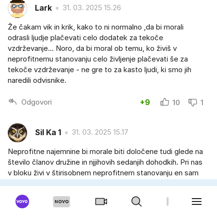
Lark
31. 03. 2025 15.26
Že čakam vik in krik, kako to ni normalno ,da bi morali
odrasli ljudje plačevati celo dodatek za tekoče
vzdrževanje... Noro, da bi moral ob temu, ko živiš v
neprofitnemu stanovanju celo življenje plačevati še za
tekoče vzdrževanje - ne gre to za kasto ljudi, ki smo jih
naredili odvisnike.
Odgovori
+9
10
1
Sil Ka 1
31. 03. 2025 15.17
Neprofitne najemnine bi morale biti določene tudi glede na
število članov družine in njjihovih sedanjih dohodkih. Pri nas
v bloku živi v štirisobnem neprofitnem stanovanju en sam
najemnik, ki ga nišče ne vpraša kakšni so njegovi dohodki.
Tudi če je morda miljonar ohranja socialne bonitete.
Odgovori
+12
13
1