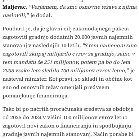
Maljevac
.
"Verjamem, da smo osnovne težave z njima
naslovili,"
je dodal.
Poudaril je, da je glavni cilj zakonodajnega paketa
zagotoviti gradnjo dodatnih 20.000 javnih najemnih
stanovanj v naslednjih 10 letih.
"S tem namenom smo
zagotovili skupaj milijardo evrov za gradnjo, samo v
tem mandatu že 251 milijonov, potem pa bo do leta
2035 vsako leto sledilo 100 milijonov evrov letno,"
je
našteval minister. Kot pravi, so skladi in občine kot
eno od osnovnih težav omenjali predvsem
pomanjkanje financiranja.
Tako bi po načrtih proračunska sredstva za obdobje
od 2025 do 2034 v višini 100 milijonov evrov letno
zagotovil novi zakon o financiranju in spodbujanju
gradnje javnih najemnih stanovanj. Način porabe bi