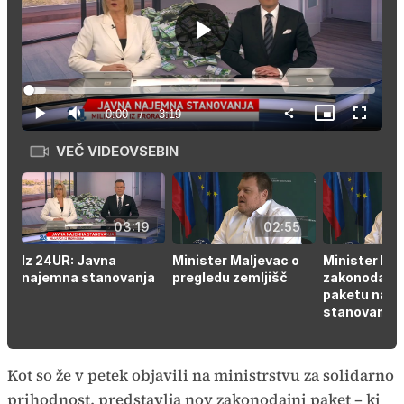
Predvajaj
Loaded
:
4.97%
Current
0:00
/
Duration
3:19
Predvajaj
Tiho
Slika
Celozas
v
način
sliki
VEČ VIDEOVSEBIN
Time
03:19
02:55
Iz 24UR: Javna
Minister Maljevac o
Minister Mal
najemna stanovanja
pregledu zemljišč
zakonodajn
paketu na p
stanovanjske
Kot so že v petek objavili na ministrstvu za solidarno
prihodnost, predstavlja nov zakonodajni paket – ki