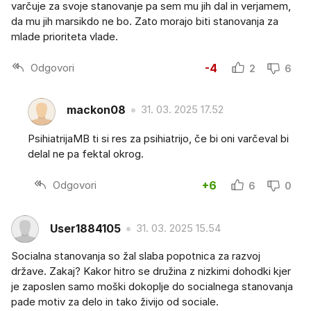
varčuje za svoje stanovanje pa sem mu jih dal in verjamem,
da mu jih marsikdo ne bo. Zato morajo biti stanovanja za
mlade prioriteta vlade.
Odgovori
-4
2
6
mackon08
31. 03. 2025 17.52
PsihiatrijaMB ti si res za psihiatrijo, če bi oni varčeval bi
delal ne pa fektal okrog.
Odgovori
+6
6
0
User1884105
31. 03. 2025 15.54
Socialna stanovanja so žal slaba popotnica za razvoj
države. Zakaj? Kakor hitro se družina z nizkimi dohodki kjer
je zaposlen samo moški dokoplje do socialnega stanovanja
pade motiv za delo in tako živijo od sociale.