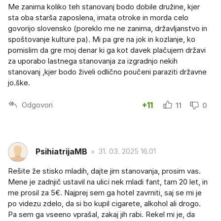
Me zanima koliko teh stanovanj bodo dobile družine, kjer
sta oba starša zaposlena, imata otroke in morda celo
govorijo slovensko (poreklo me ne zanima, državljanstvo in
spoštovanje kulture pa). Mi pa gre na jok in kozlanje, ko
pomislim da gre moj denar ki ga kot davek plačujem državi
za uporabo lastnega stanovanja za izgradnjo nekih
stanovanj ,kjer bodo živeli odlično poučeni paraziti državne
jo.ške.
Odgovori
+11
11
0
PsihiatrijaMB
31. 03. 2025 16.01
Rešite že stisko mladih, dajte jim stanovanja, prosim vas.
Mene je zadnjič ustavil na ulici nek mladi fant, tam 20 let, in
me prosil za 5€. Najprej sem ga hotel zavrniti, saj se mi je
po videzu zdelo, da si bo kupil cigarete, alkohol ali drogo.
Pa sem ga vseeno vprašal, zakaj jih rabi. Rekel mi je, da