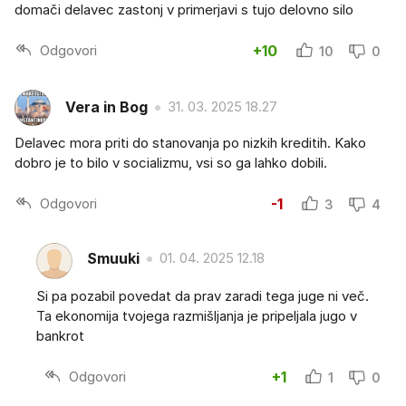
domači delavec zastonj v primerjavi s tujo delovno silo
Odgovori
+10
10
0
Vera in Bog
31. 03. 2025 18.27
Delavec mora priti do stanovanja po nizkih kreditih. Kako
dobro je to bilo v socializmu, vsi so ga lahko dobili.
Odgovori
-1
3
4
Smuuki
01. 04. 2025 12.18
Si pa pozabil povedat da prav zaradi tega juge ni več.
Ta ekonomija tvojega razmišljanja je pripeljala jugo v
bankrot
Odgovori
+1
1
0