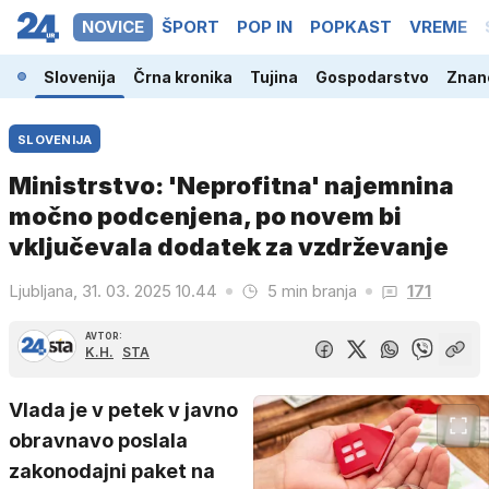
NOVICE
ŠPORT
POP IN
POPKAST
VREME
Slovenija
Črna kronika
Tujina
Gospodarstvo
Znano
SLOVENIJA
Ministrstvo: 'Neprofitna' najemnina
močno podcenjena, po novem bi
vključevala dodatek za vzdrževanje
Ljubljana, 31. 03. 2025 10.44
5 min branja
171
AVTOR:
K.H.
STA
Vlada je v petek v javno
obravnavo poslala
zakonodajni paket na