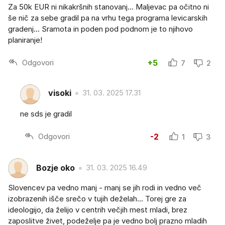
Za 50k EUR ni nikakršnih stanovanj... Maljevac pa očitno ni
še nič za sebe gradil pa na vrhu tega programa levicarskih
gradenj... Sramota in poden pod podnom je to njihovo
planiranje!
Odgovori
+5
7
2
visoki
31. 03. 2025 17.31
ne sds je gradil
Odgovori
-2
1
3
Bozje oko
31. 03. 2025 16.49
Slovencev pa vedno manj - manj se jih rodi in vedno več
izobrazenih išče srečo v tujih deželah... Torej gre za
ideologijo, da želijo v centrih večjih mest mladi, brez
zaposlitve živet, podeželje pa je vedno bolj prazno mladih