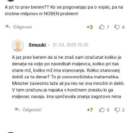
A jst to prav berem?? Ko se pogovarjajo pa o vojski, pa na
stotine milijonov ni NOBEN problem!
Odgovori
+3
7
4
Smuuki
31. 03. 2025 15.35
A jaz prav berem da si ne znaš sam izračunat koliko je
denarja na voljo po navedbah maljevca, koliko pri nas
stane m2, koliko m2 ima stanovanje. Koliko stanovanj
dobiš za ta denar? To je osnovnošolska matematika.
Minister zavestno laže ali pa res ne zna množiti in deliti.
V tem izračunu je napaka v končnem znesku ki ga
maljevac navaja. Ima spričevala znanja zagotovo nima
Odgovori
+7
9
2