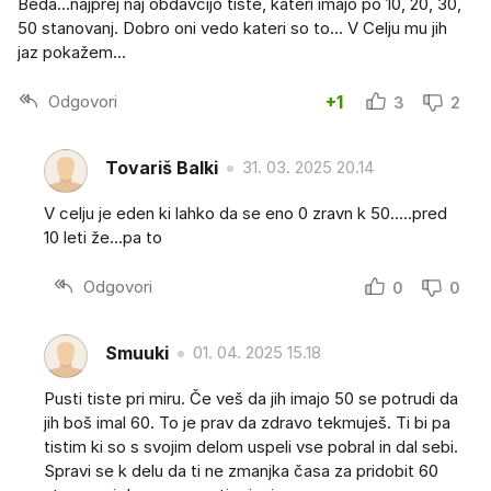
Beda...najprej naj obdavčijo tiste, kateri imajo po 10, 20, 30,
50 stanovanj. Dobro oni vedo kateri so to... V Celju mu jih
jaz pokažem...
Odgovori
+1
3
2
Tovariš Balki
31. 03. 2025 20.14
V celju je eden ki lahko da se eno 0 zravn k 50.....pred
10 leti že...pa to
Odgovori
0
0
Smuuki
01. 04. 2025 15.18
Pusti tiste pri miru. Če veš da jih imajo 50 se potrudi da
jih boš imal 60. To je prav da zdravo tekmuješ. Ti bi pa
tistim ki so s svojim delom uspeli vse pobral in dal sebi.
Spravi se k delu da ti ne zmanjka časa za pridobit 60