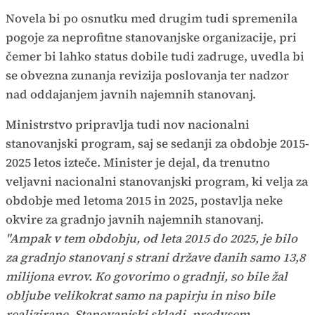
Novela bi po osnutku med drugim tudi spremenila
pogoje za neprofitne stanovanjske organizacije, pri
čemer bi lahko status dobile tudi zadruge, uvedla bi
se obvezna zunanja revizija poslovanja ter nadzor
nad oddajanjem javnih najemnih stanovanj.
Ministrstvo pripravlja tudi nov nacionalni
stanovanjski program, saj se sedanji za obdobje 2015-
2025 letos izteče. Minister je dejal, da trenutno
veljavni nacionalni stanovanjski program, ki velja za
obdobje med letoma 2015 in 2025, postavlja neke
okvire za gradnjo javnih najemnih stanovanj.
"Ampak v tem obdobju, od leta 2015 do 2025, je bilo
za gradnjo stanovanj s strani države danih samo 13,8
milijona evrov. Ko govorimo o gradnji, so bile žal
obljube velikokrat samo na papirju in niso bile
realizirane. Stanovanjski skladi, predvsem