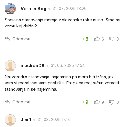
Vera in Bog
31. 03. 2025 18.26
Socialna stanovanja morajo v slovenske roke nujno. Smo mi
komu kej dolžni?
Odgovori
+6
6
0
mackon08
31. 03. 2025 17.54
Naj zgradijo stanovanja, najemnina pa mora biti tržna, jaz
sem si moral vse sam prislužiti. Eni pa na moj račun zgraditi
stanovanja in še najemnina.
Odgovori
+9
9
0
Jimi1
31. 03. 2025 17.14