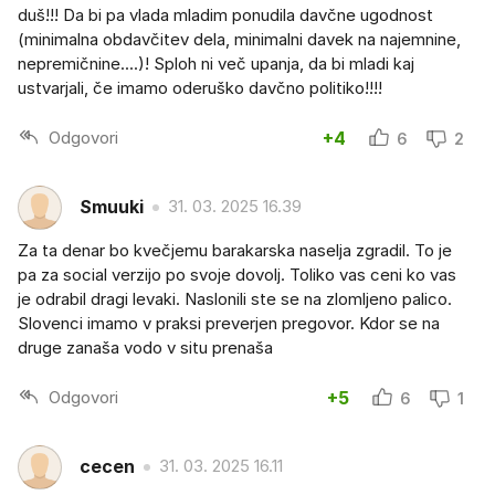
duš!!! Da bi pa vlada mladim ponudila davčne ugodnost
(minimalna obdavčitev dela, minimalni davek na najemnine,
nepremičnine....)! Sploh ni več upanja, da bi mladi kaj
ustvarjali, če imamo oderuško davčno politiko!!!!
Odgovori
+4
6
2
Smuuki
31. 03. 2025 16.39
Za ta denar bo kvečjemu barakarska naselja zgradil. To je
pa za social verzijo po svoje dovolj. Toliko vas ceni ko vas
je odrabil dragi levaki. Naslonili ste se na zlomljeno palico.
Slovenci imamo v praksi preverjen pregovor. Kdor se na
druge zanaša vodo v situ prenaša
Odgovori
+5
6
1
cecen
31. 03. 2025 16.11