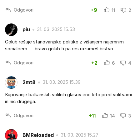
Odgovori
+9
11
2
piu
31. 03. 2025 15.53
Golub rešuje stanovanjsko politiko z višanjem najemnim
socialcem......bravo golub ti pa res razumeš bistvo....
Odgovori
+2
6
4
2mt8
31. 03. 2025 15.39
Kupovanje balkanskih volilnih glasov eno leto pred volitvami
in nič drugega.
Odgovori
+11
14
3
BMReloaded
31. 03. 2025 15.27