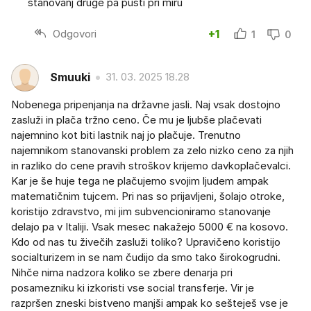
stanovanj druge pa pusti pri miru
Odgovori
+1
1
0
Smuuki
31. 03. 2025 18.28
Nobenega pripenjanja na državne jasli. Naj vsak dostojno
zasluži in plača tržno ceno. Če mu je ljubše plačevati
najemnino kot biti lastnik naj jo plačuje. Trenutno
najemnikom stanovanski problem za zelo nizko ceno za njih
in razliko do cene pravih stroškov krijemo davkoplačevalci.
Kar je še huje tega ne plačujemo svojim ljudem ampak
matematičnim tujcem. Pri nas so prijavljeni, šolajo otroke,
koristijo zdravstvo, mi jim subvencioniramo stanovanje
delajo pa v Italiji. Vsak mesec nakažejo 5000 € na kosovo.
Kdo od nas tu živečih zasluži toliko? Upravičeno koristijo
socialturizem in se nam čudijo da smo tako širokogrudni.
Nihče nima nadzora koliko se zbere denarja pri
posamezniku ki izkoristi vse social transferje. Vir je
razpršen zneski bistveno manjši ampak ko sešteješ vse je