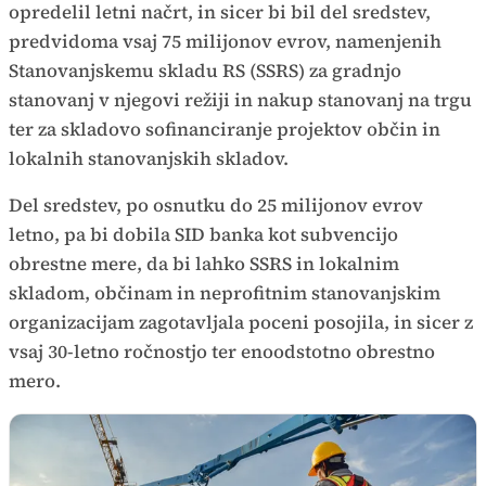
opredelil letni načrt, in sicer bi bil del sredstev,
predvidoma vsaj 75 milijonov evrov, namenjenih
Stanovanjskemu skladu RS (SSRS) za gradnjo
stanovanj v njegovi režiji in nakup stanovanj na trgu
ter za skladovo sofinanciranje projektov občin in
lokalnih stanovanjskih skladov.
Del sredstev, po osnutku do 25 milijonov evrov
letno, pa bi dobila SID banka kot subvencijo
obrestne mere, da bi lahko SSRS in lokalnim
skladom, občinam in neprofitnim stanovanjskim
organizacijam zagotavljala poceni posojila, in sicer z
vsaj 30-letno ročnostjo ter enoodstotno obrestno
mero.