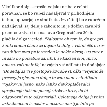
V kolikor dolg s stroški vojaku ne bo v celoti
poravnan, se bo rubež nadaljeval v prihodnjem
tednu, opozarjajo v sindikatu. Izvršitelj bo z rubežem
nadaljeval, saj deluje zakonito in je dolžan zarubiti
premične stvari na naslovu Gregorčičeva 20 do
plačila dolga v celoti.
"Žalostno ob tem je, da gre pri
konkretnem članu za dejanski dolg v višini 600 evrov
zarubljen avto pa je vreden le nekje okrog 300 evrov
in zato bo potrebno zarubiti še kakšen stol, mizo,
omaro, računalnik,"
navajajo v sindikatu in dodajajo:
"Do sedaj za vse postopke izvršbe stroški verjetno že
presegajo glavnico dolga in zato nam v sindikatu
vojakov ni jasno, kako lahko davkoplačevalci
sprejemajo takšno početje države brez, da bi
odgovorni za to odgovarjali. Celotnega dolga javnim
uslužbencem iz naslova nesorazmerij je bilo po