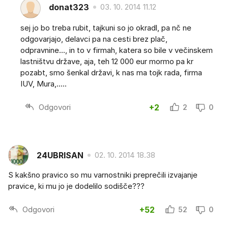
donat323
03. 10. 2014 11.12
sej jo bo treba rubit, tajkuni so jo okradl, pa nč ne
odgovarjajo, delavci pa na cesti brez plač,
odpravnine..., in to v firmah, katera so bile v večinskem
lastništvu države, aja, teh 12 000 eur mormo pa kr
pozabt, smo šenkal državi, k nas ma tojk rada, firma
IUV, Mura,.....
Odgovori
+2
2
0
24UBRISAN
02. 10. 2014 18.38
S kakšno pravico so mu varnostniki preprečili izvajanje
pravice, ki mu jo je dodelilo sodišče???
Odgovori
+52
52
0