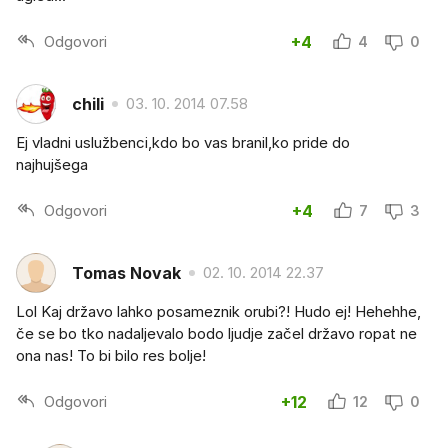
Odgovori
+4
4
0
chili
03. 10. 2014 07.58
Ej vladni uslužbenci,kdo bo vas branil,ko pride do
najhujšega
Odgovori
+4
7
3
Tomas Novak
02. 10. 2014 22.37
Lol Kaj državo lahko posameznik orubi?! Hudo ej! Hehehhe,
če se bo tko nadaljevalo bodo ljudje začel državo ropat ne
ona nas! To bi bilo res bolje!
Odgovori
+12
12
0