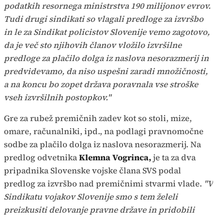
podatkih resornega ministrstva 190 milijonov evrov.
Tudi drugi sindikati so vlagali predloge za izvršbo
in le za Sindikat policistov Slovenije vemo zagotovo,
da je več sto njihovih članov vložilo izvršilne
predloge za plačilo dolga iz naslova nesorazmerij in
predvidevamo, da niso uspešni zaradi množičnosti,
a na koncu bo zopet država poravnala vse stroške
vseh izvršilnih postopkov."
Gre za rubež premičnih zadev kot so stoli, mize,
omare, računalniki, ipd., na podlagi pravnomočne
sodbe za plačilo dolga iz naslova nesorazmerij. Na
predlog odvetnika
Klemna Vogrinca,
je ta za dva
pripadnika Slovenske vojske člana SVS podal
predlog za izvršbo nad premičnimi stvarmi vlade.
"V
Sindikatu vojakov Slovenije smo s tem želeli
preizkusiti delovanje pravne države in pridobili