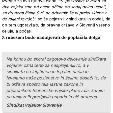
izvršbe za dva njihova člana.
"S ’poskusno’ izvršbo za
dva vojaka smo pri enem očitno do sedaj delno uspeli,
za drugega člana SVS pa odvetnik še ni prejel sklepa o
dovoljeni izvršbi,
" so še pojasnili v sindikatu in dodali, da
ob tem ugotavljajo, da pravna država v Sloveniji vseeno
deluje, a počasi.
Z rubežem bodo nadaljevali do poplačila dolga
Na koncu bo skoraj zagotovo delovanje sindikata
vojakov označeno za nesprejemljivo, a v
sindikatu na legitimen in legalen način le
izvajamo naše poslanstvo in želimo doseči to, da
bi država spoštovala lastne zakone in
pripadnikom Slovenske vojske plačevala, kar jim
po veljavnih predpisih pripada in nič drugega.
Sindikat vojakov Slovenije