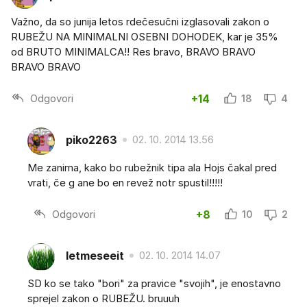
Važno, da so junija letos rdečesučni izglasovali zakon o
RUBEŽU NA MINIMALNI OSEBNI DOHODEK, kar je 35%
od BRUTO MINIMALCA!! Res bravo, BRAVO BRAVO
BRAVO BRAVO
Odgovori
+14
18
4
piko2263
02. 10. 2014 13.56
Me zanima, kako bo rubežnik tipa ala Hojs čakal pred
vrati, če g ane bo en revež notr spustil!!!!!
Odgovori
+8
10
2
letmeseeit
02. 10. 2014 14.07
SD ko se tako "bori" za pravice "svojih", je enostavno
sprejel zakon o RUBEŽU. bruuuh