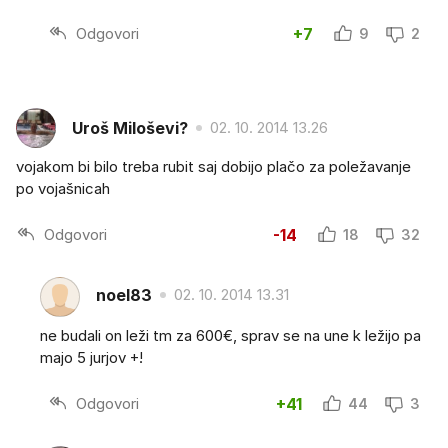
Odgovori
+7
9
2
Uroš Miloševi?
02. 10. 2014 13.26
vojakom bi bilo treba rubit saj dobijo plačo za poležavanje
po vojašnicah
Odgovori
-14
18
32
noel83
02. 10. 2014 13.31
ne budali on leži tm za 600€, sprav se na une k ležijo pa
majo 5 jurjov +!
Odgovori
+41
44
3