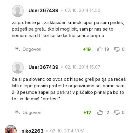
User367439
02. 10. 2014 14.50
za proteste ja.. za klasičen kmečki upor pa sam prideš,
požgeš pa greš.. tko bi mogl bit, sam pr nas se to
nemore nardit, ker se še lastne sence bojimo
Odgovori
+19
19
0
User367439
02. 10. 2014 15.07
če si pa slovenc oz ovca oz hlapec greš pa tja pa rečeš
lahko lepo prosim proteste organiziramo sej bomo sam
2-3 pesmce zapel pa parkrat v piščalko pihnal pa bo to
to.. in tle maš "protest"
Odgovori
+12
12
0
piko2263
02. 10. 2014 13.51