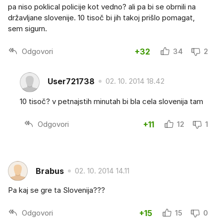
pa niso poklical policije kot vedno? ali pa bi se obrnili na
državljane slovenije. 10 tisoč bi jih takoj prišlo pomagat,
sem sigurn.
Odgovori
+32
34
2
User721738
02. 10. 2014 18.42
10 tisoč? v petnajstih minutah bi bla cela slovenija tam
Odgovori
+11
12
1
Brabus
02. 10. 2014 14.11
Pa kaj se gre ta Slovenija???
Odgovori
+15
15
0