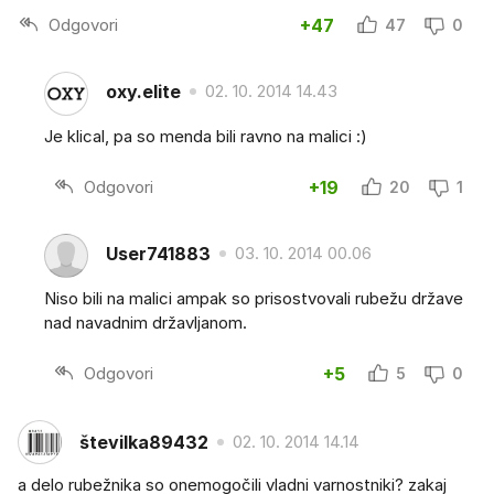
Odgovori
+47
47
0
oxy.elite
02. 10. 2014 14.43
Je klical, pa so menda bili ravno na malici :)
Odgovori
+19
20
1
User741883
03. 10. 2014 00.06
Niso bili na malici ampak so prisostvovali rubežu države
nad navadnim državljanom.
Odgovori
+5
5
0
številka89432
02. 10. 2014 14.14
a delo rubežnika so onemogočili vladni varnostniki? zakaj