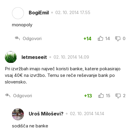
BogiEmil
02. 10. 2014 17.55
monopoly
Odgovori
+14
14
0
letmeseeit
02. 10. 2014 14.09
Pri izvržbah imajo največ koristi banke, katere pokasirajo
vsaj 40€ na izvržbo. Temu se reče reševanje bank po
slovensko.
Odgovori
+13
15
2
Uroš Miloševi?
02. 10. 2014 14.14
sodišča ne banke