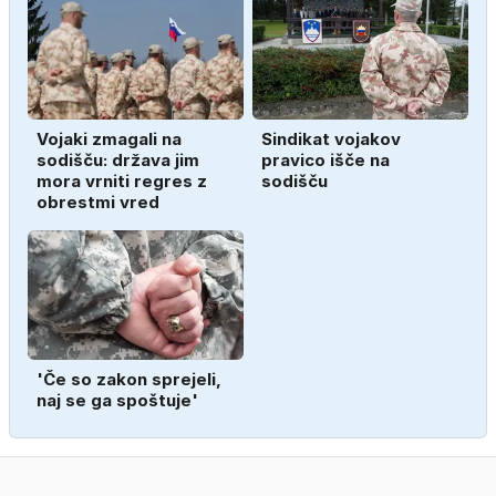
Vojaki zmagali na
Sindikat vojakov
sodišču: država jim
pravico išče na
mora vrniti regres z
sodišču
obrestmi vred
'Če so zakon sprejeli,
naj se ga spoštuje'