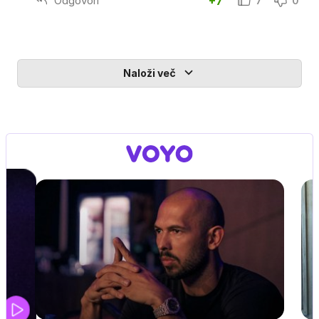
Odgovori
+7
7
0
Naloži več
ANDREW TATE: MOŽ, KI JE
ZMANIPULIRAL SVET