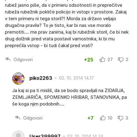
rubež jasno piše, da v primeru odsotnosti in preprečitve
rubeža rubežnik pokliče policijo in vstopi v prostore. Zakaj
v tem primeru ni tega storil?! Morda za državo veljajo
drugačna pravila? To je tisto, kar bi nas vse moralo
premotiti.... me prav zanima, kaj bi rubežnik storil, če bi nek
drug dolžnik pred vrata postavil varnostnika, ki bi mu
preprečila vstop - bi tudi čakal pred vrati?
Odgovori
+25
27
2
piko2263
02. 10. 2014 14.17
Ja kaj si pa ti misliš, da se bodo spravljali na ZIDARJA,
ZEMLJARIČA, SPOMENKO HRIBAR, STANOVNIKA, pa
še koga njim podobnih....
Odgovori
+7
10
3
User399997
02. 10. 2014 14.24