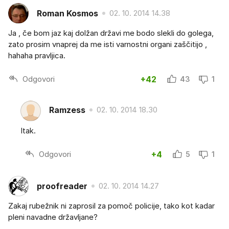
Roman Kosmos
02. 10. 2014 14.38
Ja , če bom jaz kaj dolžan državi me bodo slekli do golega,
zato prosim vnaprej da me isti varnostni organi zaščitijo ,
hahaha pravljica.
Odgovori
+42
43
1
Ramzess
02. 10. 2014 18.30
Itak.
Odgovori
+4
5
1
proofreader
02. 10. 2014 14.27
Zakaj rubežnik ni zaprosil za pomoč policije, tako kot kadar
pleni navadne državljane?