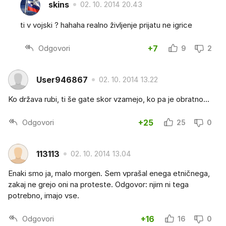
skins
02. 10. 2014 20.43
ti v vojski ? hahaha realno življenje prijatu ne igrice
Odgovori
+7
9
2
User946867
02. 10. 2014 13.22
Ko država rubi, ti še gate skor vzamejo, ko pa je obratno...
Odgovori
+25
25
0
113113
02. 10. 2014 13.04
Enaki smo ja, malo morgen. Sem vprašal enega etničnega,
zakaj ne grejo oni na proteste. Odgovor: njim ni tega
potrebno, imajo vse.
Odgovori
+16
16
0