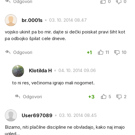
Odgovori
0
0
br.0001s
03. 10. 2014 08.47
vojsko ukinit pa bo mir. dajte si dečki poiskat pravi šiht kot
pa odbojko špilat cele dneve.
Odgovori
+1
11
10
Klotilda H
04. 10. 2014 09.06
to ni res, večinoma igrajo mali nogomet.
Odgovori
+3
5
2
User697089
03. 10. 2014 08.45
Bizarno, niti plačilne discipline ne obvladajo, kako naj imajo
ugled...