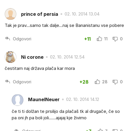
prince of persia
02. 10. 2014 13.04
Tak je prav...samo tak dalje...naj se Bananistanu vse pobere
Odgovori
+11
11
0
Ni corone
02. 10. 2014 12.54
čestitam naj država plača kar mora
Odgovori
+28
28
0
MaunelNeuer
02. 10. 2014 14.12
če ti ti dolžan te prsilijo da plačaš tk al drugače, če so
pa oni jh pa boli joli......ajajaj kje živimo