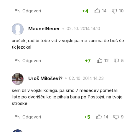
Odgovori
+4
14
10
MaunelNeuer
02. 10. 2014 14.10
urošek, rad bi tebe vid v vojski pa me zanima če boš še
tk jezokal
Odgovori
+7
12
5
Uroš Miloševi?
02. 10. 2014 14.23
sem bil v vojski kolega. pa smo 7 mesecev pometali
liste po dvorišču ko je pihala burja po Postojni. na tvoje
stroške
Odgovori
+5
14
9