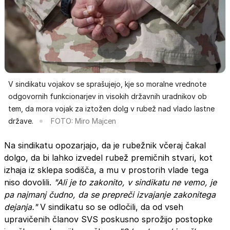
V sindikatu vojakov se sprašujejo, kje so moralne vrednote
odgovornih funkcionarjev in visokih državnih uradnikov ob
tem, da mora vojak za iztožen dolg v rubež nad vlado lastne
države.
FOTO: Miro Majcen
Na sindikatu opozarjajo, da je rubežnik včeraj čakal
dolgo, da bi lahko izvedel rubež premičnih stvari, kot
izhaja iz sklepa sodišča, a mu v prostorih vlade tega
niso dovolili.
"Ali je to zakonito, v sindikatu ne vemo, je
pa najmanj čudno, da se prepreči izvajanje zakonitega
dejanja."
V sindikatu so se odločili, da od vseh
upravičenih članov SVS poskusno sprožijo postopke