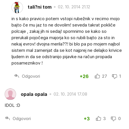
tali?ni tom
02. 10. 2014 21.12
in s kako pravico potem vstopi rubežnik v recimo mojo
bajto če mu jaz to ne dovolim! seveda takrat pokliče
polcaje , zakaj jih ni sedaj! spomnimo se kako so
prerukali pojočega majorja ko so rubili bajto za sto in
nekaj evrov! dvojna merila??! bi blo pa po mojem najbol
sistem mal zamenjat da se kot najprej ne delajko krivice
ljudem in da se odstranijo pijavke na račun propada
posameznikov !
Odgovori
+26
27
1
opala opala
02. 10. 2014 17.08
IDOL :D
Odgovori
+3
3
0