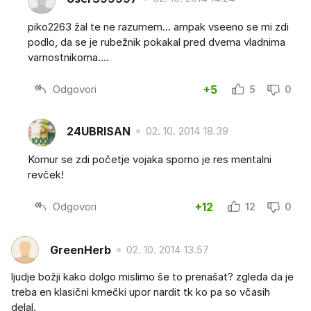
piko2263 žal te ne razumem... ampak vseeno se mi zdi
podlo, da se je rubežnik pokakal pred dvema vladnima
varnostnikoma....
Odgovori
+5
5
0
24UBRISAN
02. 10. 2014 18.39
Komur se zdi početje vojaka sporno je res mentalni
revček!
Odgovori
+12
12
0
GreenHerb
02. 10. 2014 13.57
ljudje božji kako dolgo mislimo še to prenašat? zgleda da je
treba en klasični kmečki upor nardit tk ko pa so včasih
delal.