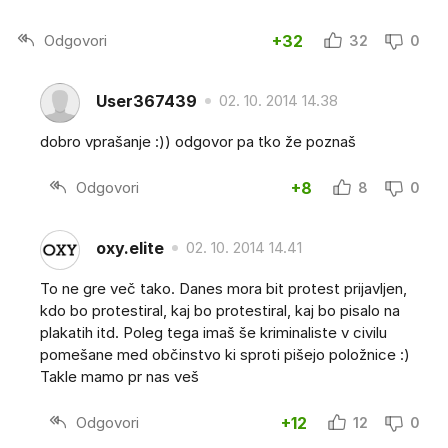
Odgovori
+32
32
0
User367439
02. 10. 2014 14.38
dobro vprašanje :)) odgovor pa tko že poznaš
Odgovori
+8
8
0
oxy.elite
02. 10. 2014 14.41
To ne gre več tako. Danes mora bit protest prijavljen,
kdo bo protestiral, kaj bo protestiral, kaj bo pisalo na
plakatih itd. Poleg tega imaš še kriminaliste v civilu
pomešane med občinstvo ki sproti pišejo položnice :)
Takle mamo pr nas veš
Odgovori
+12
12
0