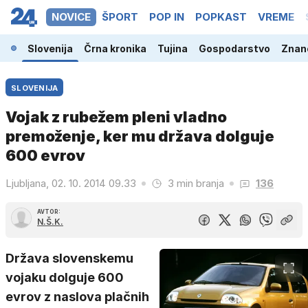
NOVICE
ŠPORT
POP IN
POPKAST
VREME
Slovenija
Črna kronika
Tujina
Gospodarstvo
Znano
SLOVENIJA
Vojak z rubežem pleni vladno
premoženje, ker mu država dolguje
600 evrov
Ljubljana, 02. 10. 2014 09.33
3 min branja
136
AVTOR:
N.Š.K.
Država slovenskemu
vojaku dolguje 600
evrov z naslova plačnih