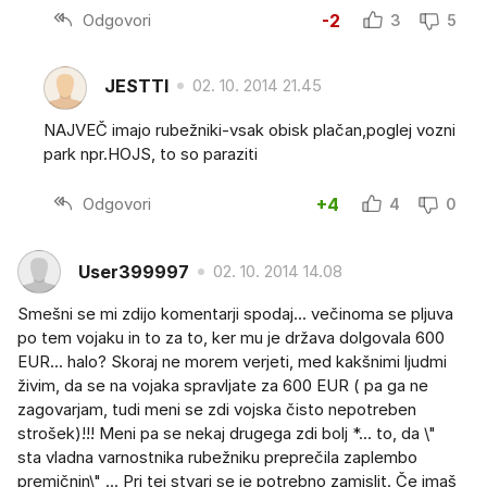
Odgovori
-2
3
5
JESTTI
02. 10. 2014 21.45
NAJVEČ imajo rubežniki-vsak obisk plačan,poglej vozni
park npr.HOJS, to so paraziti
Odgovori
+4
4
0
User399997
02. 10. 2014 14.08
Smešni se mi zdijo komentarji spodaj... večinoma se pljuva
po tem vojaku in to za to, ker mu je država dolgovala 600
EUR... halo? Skoraj ne morem verjeti, med kakšnimi ljudmi
živim, da se na vojaka spravljate za 600 EUR ( pa ga ne
zagovarjam, tudi meni se zdi vojska čisto nepotreben
strošek)!!! Meni pa se nekaj drugega zdi bolj *... to, da \"
sta vladna varnostnika rubežniku preprečila zaplembo
premičnin\" ... Pri tej stvari se je potrebno zamislit. Če imaš