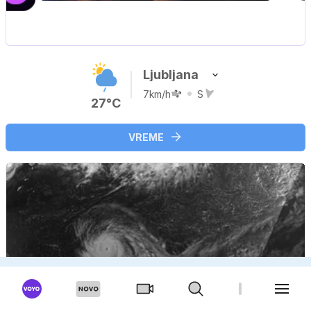
Dokumentarni film
Ljubljana
7km/h
S
27°C
VREME
TUJINA
Od vrabca do dim suma: nenavadni svet imen
tropskih ciklonov