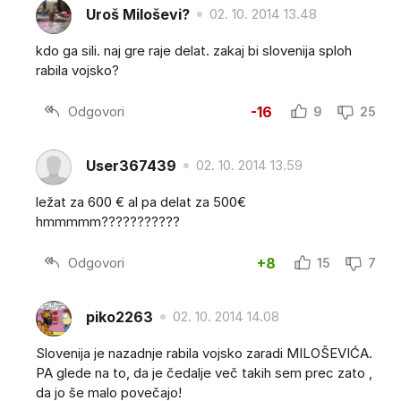
Uroš Miloševi?
02. 10. 2014 13.48
kdo ga sili. naj gre raje delat. zakaj bi slovenija sploh
rabila vojsko?
Odgovori
-16
9
25
User367439
02. 10. 2014 13.59
ležat za 600 € al pa delat za 500€
hmmmmm???????????
Odgovori
+8
15
7
piko2263
02. 10. 2014 14.08
Slovenija je nazadnje rabila vojsko zaradi MILOŠEVIĆA.
PA glede na to, da je čedalje več takih sem prec zato ,
da jo še malo povečajo!