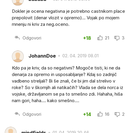
Dokler je ocena negativna je potrebno castnikom place
prepolovit (denar vlozit v opremo)... Vojak po mojem
mnenju ni kriv za neg.oceno.
Odgovori
+18
21
3
JohannDoe
02. 04. 2019 08.01
Kdo pa je kriv, da so negativni? Mogoče tisti, ki ne da
denarja za opremo in usposabljanje? Kdaj so zadnjič
vadbeno streljali? Bi še znali, če bi jim dal strelivo v
roke? So v škornjih ali natikačih? Vlada se dela norca iz
vojske, državljanom se pa to smešno zdi. Hahaha, hiša
nam gori, haha.... kako smešno....
Odgovori
+14
16
2
mindfields
01. 04. 2019 20.46