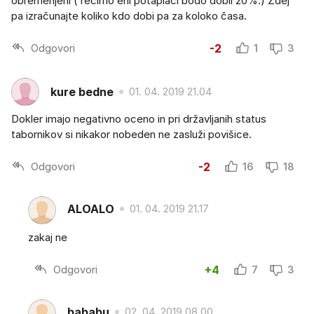
obremenjeni ( recimo eni potaplači bodo dobil 20%.) Zdej
pa izračunajte koliko kdo dobi pa za koloko časa.
Odgovori
-2
1
3
kure bedne
01. 04. 2019 21.04
Dokler imajo negativno oceno in pri državljanih status
tabornikov si nikakor nobeden ne zasluži povišice.
Odgovori
-2
16
18
ALOALO
01. 04. 2019 21.17
zakaj ne
Odgovori
+4
7
3
bababu
02. 04. 2019 08.00