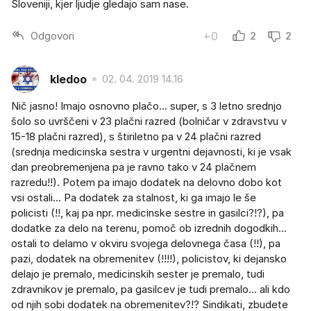
Sloveniji, kjer ljudje gledajo sam nase.
Odgovori
+0
2
2
kledoo
02. 04. 2019 14.16
Nič jasno! Imajo osnovno plačo... super, s 3 letno srednjo
šolo so uvrščeni v 23 plačni razred (bolničar v zdravstvu v
15-18 plačni razred), s štiriletno pa v 24 plačni razred
(srednja medicinska sestra v urgentni dejavnosti, ki je vsak
dan preobremenjena pa je ravno tako v 24 plačnem
razredu!!). Potem pa imajo dodatek na delovno dobo kot
vsi ostali... Pa dodatek za stalnost, ki ga imajo le še
policisti (!!, kaj pa npr. medicinske sestre in gasilci?!?), pa
dodatke za delo na terenu, pomoč ob izrednih dogodkih...
ostali to delamo v okviru svojega delovnega časa (!!), pa
pazi, dodatek na obremenitev (!!!!), policistov, ki dejansko
delajo je premalo, medicinskih sester je premalo, tudi
zdravnikov je premalo, pa gasilcev je tudi premalo... ali kdo
od njih sobi dodatek na obremenitev?!? Sindikati, zbudete