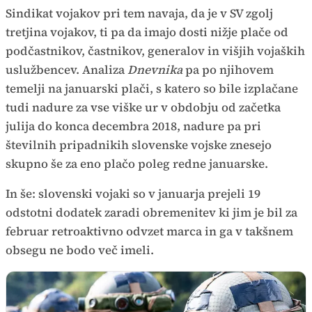
Sindikat vojakov pri tem navaja, da je v SV zgolj
tretjina vojakov, ti pa da imajo dosti nižje plače od
podčastnikov, častnikov, generalov in višjih vojaških
uslužbencev. Analiza
Dnevnika
pa po njihovem
temelji na januarski plači, s katero so bile izplačane
tudi nadure za vse viške ur v obdobju od začetka
julija do konca decembra 2018, nadure pa pri
številnih pripadnikih slovenske vojske znesejo
skupno še za eno plačo poleg redne januarske.
In še: slovenski vojaki so v januarja prejeli 19
odstotni dodatek zaradi obremenitev ki jim je bil za
februar retroaktivno odvzet marca in ga v takšnem
obsegu ne bodo več imeli.