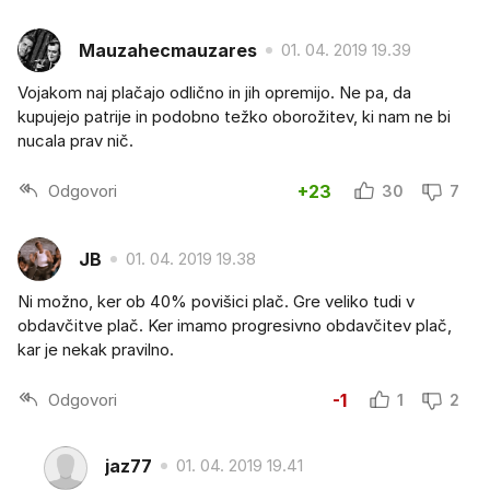
Mauzahecmauzares
01. 04. 2019 19.39
Vojakom naj plačajo odlično in jih opremijo. Ne pa, da
kupujejo patrije in podobno težko oborožitev, ki nam ne bi
nucala prav nič.
Odgovori
+23
30
7
JB
01. 04. 2019 19.38
Ni možno, ker ob 40% povišici plač. Gre veliko tudi v
obdavčitve plač. Ker imamo progresivno obdavčitev plač,
kar je nekak pravilno.
Odgovori
-1
1
2
jaz77
01. 04. 2019 19.41