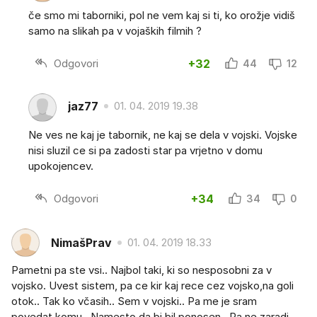
če smo mi taborniki, pol ne vem kaj si ti, ko orožje vidiš
samo na slikah pa v vojaških filmih ?
Odgovori
+32
44
12
jaz77
01. 04. 2019 19.38
Ne ves ne kaj je tabornik, ne kaj se dela v vojski. Vojske
nisi sluzil ce si pa zadosti star pa vrjetno v domu
upokojencev.
Odgovori
+34
34
0
NimašPrav
01. 04. 2019 18.33
Pametni pa ste vsi.. Najbol taki, ki so nesposobni za v
vojsko. Uvest sistem, pa ce kir kaj rece cez vojsko,na goli
otok.. Tak ko včasih.. Sem v vojski.. Pa me je sram
povedat komu.. Namesto da bi bil ponosen.. Pa ne zaradi