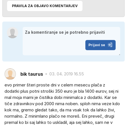
PRAVILA ZA OBJAVO KOMENTARJEV
Prijavi se
bik taurus
03. 04. 2019 16.55
evo primer šteri proste dni v celem mesecu plača z
dodatki plus potni stroški 350 euro je bla 1400 eurov, sej ni
mal moja mami je čistilka dobi minimalca z dodatki. Kar se
tiče zdravnikov pod 2000 nima noben. sploh nima veze kdo
kok ma, gremo gledat tako, da ma vsak tok da lahko živi,
normalno. Z minimlano plačo ne moreš. Eni preveč, drugi
premal ko bi saj lahko to uskladil, aja sej lahko, sam ne v