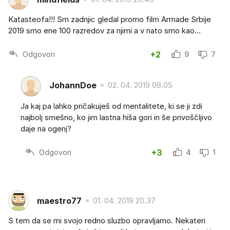
Katasteofa!!! Sm zadnjic gledal promo film Armade Srbije
2019 smo ene 100 razredov za njimi a v nato smo kao...
Odgovori
+2
9
7
JohannDoe
02. 04. 2019 08.05
Ja kaj pa lahko pričakuješ od mentalitete, ki se ji zdi
najbolj smešno, ko jim lastna hiša gori in še privoščljivo
daje na ogenj?
Odgovori
+3
4
1
maestro77
01. 04. 2019 20.37
S tem da se mi svojo redno sluzbo opravljamo. Nekateri