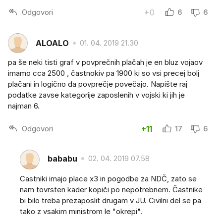
Odgovori
+0
6
6
ALOALO
01. 04. 2019 21.30
pa še neki tisti graf v povprečnih plačah je en bluz vojaov
imamo cca 2500 , častnokiv pa 1900 ki so vsi precej bolj
plačani in logično da povprečje povečajo. Napište raj
podatke zavse kategorije zaposlenih v vojski ki jih je
najman 6.
Odgovori
+11
17
6
bababu
02. 04. 2019 07.58
Castniki imajo place x3 in pogodbe za NDČ, zato se
nam tovrsten kader kopiči po nepotrebnem. Častnike
bi bilo treba prezaposlit drugam v JU. Civilni del se pa
tako z vsakim ministrom le "okrepi".