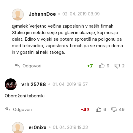
JohannDoe
02. 04. 2019 08.09
@malek Verjetno večina zaposlenih v naših firmah.
Stalno jim nekdo serje po glavi in ukazuje, kaj morajo
delat. Edino v vojski se potem sprostiš na poligonu pa
med telovadbo, zaposleni v firmah pa se morajo doma
in v gostilni al neki takega.
Odgovori
+7
9
2
vrh 25788
01. 04. 2019 18.57
Oboroženi taborniki
Odgovori
-43
6
49
er0nixx
01. 04. 2019 19.23