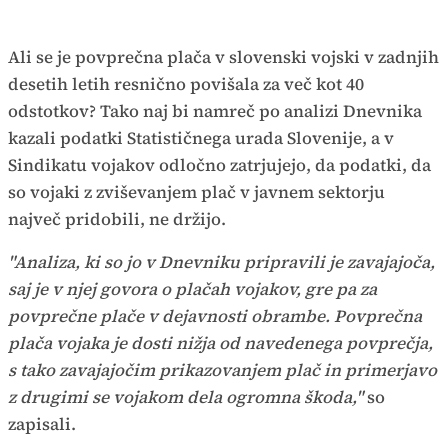
Ali se je povprečna plača v slovenski vojski v zadnjih
desetih letih resnično povišala za več kot 40
odstotkov? Tako naj bi namreč po analizi Dnevnika
kazali podatki Statističnega urada Slovenije, a v
Sindikatu vojakov odločno zatrjujejo, da podatki, da
so vojaki z zviševanjem plač v javnem sektorju
največ pridobili, ne držijo.
"Analiza, ki so jo v Dnevniku pripravili je zavajajoča,
saj je v njej govora o plačah vojakov, gre pa za
povprečne plače v dejavnosti obrambe. Povprečna
plača vojaka je dosti nižja od navedenega povprečja,
s tako zavajajočim prikazovanjem plač in primerjavo
z drugimi se vojakom dela ogromna škoda,"
so
zapisali.