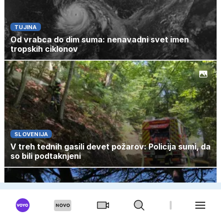
TUJINA
Od vrabca do dim suma: nenavadni svet imen
tropskih ciklonov
SLOVENIJA
V treh tednih gasili devet požarov: Policija sumi, da
so bili podtaknjeni