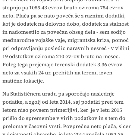
stopnjo pa 1085,43 evrov bruto oziroma 754 evrov
neto. Plača pa se nato poveča še z raznimi dodatki,
kot je dodatek na delovno dobo, dodatek za stalnost
in nadomestilo za povečan obseg dela - sem sodijo
mednarodne vojaške vaje, migrantska kriza, pomoč
pri odpravljanju posledic naravnih nesreč - v višini
19 odstotkov oziroma 210 evrov bruto na mesec.
Poleg tega prejemajo terenski dodatek 3,36 evrov
neto za vsakih 24 ur, prebitih na terenu izven
matične lokacije.
Na Statističnem uradu pa sporočajo naslednje
podatke, a zgolj od leta 2014, saj podatki pred tem
letom niso povsem primerljivi, ker je v letu 2015
prišlo do spremembe v virih podatkov in s tem do
preloma v časovni vrsti. Povprečna neto plača, sicer
v dejavnosti obrambe, je leta 2014 znašala 1052,35