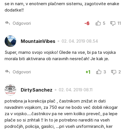
se in nam, v enotnem plačnem sistemu, zagotovite enake
dodatke!!
Odgovori
-6
5
11
MountainVibes
02. 04. 2019 08.54
Super, mamo svojo vojsko! Glede na vse, bi pa ta vojska
morala biti aktivirana ob naravnih nesrečah! Je kak je.
Odgovori
+1
3
2
DirtySanchez
02. 04. 2019 08.11
potrebna ja korekcija plač , častnikom znižat in dati
navadnim vojakom, za 750 eur ne bodo več dobili nikogar
za v vojsko....častnikov pa ne vem koliko preveč, pa lepe
plače so si zrihtali !! In to je potrebno narediti na vseh
področjih, policija, gasilci, ...pri vseh uniformirancih, ker