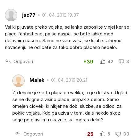
jaz77
01. 04. 2019 19.37
Vsi ki pljuvate preko vojske, se lahko zaposlite v njej ker so
place fantasticne, pa se naspali se bote lahko med
delovnim casom. Samo ne vem zakaj se kljub stalnemu
novacenju ne odlicate za tako dobro placano nedelo.
Odgovori
+39
42
3
Malek
01. 04. 2019 20.21
Za lenuhe je se ta placa prevelika, to je dejstvo. Ugled
se ne dvigne z visino place, ampak z delom. Samo
omejen clovek, ki nikjer ne dobi sluzbe, se odloci za
poklic vojaka. Kdo pa uziva v tem, da ti nekdo skoz
serje po glavi in ti ukazuje, kaj moras delat?
Odgovori
-25
5
30