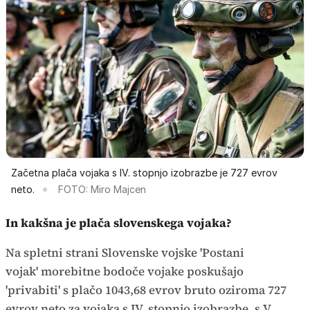
Začetna plača vojaka s IV. stopnjo izobrazbe je 727 evrov
neto.
FOTO: Miro Majcen
In kakšna je plača slovenskega vojaka?
Na spletni strani Slovenske vojske 'Postani
vojak' morebitne bodoče vojake poskušajo
'privabiti' s plačo 1043,68 evrov bruto oziroma 727
evrov neto za vojaka s IV. stopnjo izobrazbe, s V.