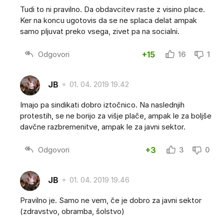
Tudi to ni pravilno. Da obdavcitev raste z visino place.
Ker na koncu ugotovis da se ne splaca delat ampak
samo pljuvat preko vsega, zivet pa na socialni.
Odgovori
+15
16
1
JB
01. 04. 2019 19.42
Imajo pa sindikati dobro iztočnico. Na naslednjih
protestih, se ne borijo za višje plače, ampak le za boljše
davčne razbremenitve, ampak le za javni sektor.
Odgovori
+3
3
0
JB
01. 04. 2019 19.46
Pravilno je. Samo ne vem, če je dobro za javni sektor
(zdravstvo, obramba, šolstvo)