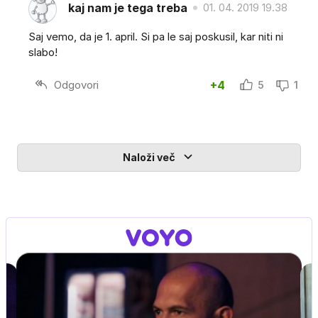
kaj nam je tega treba
01. 04. 2019 19.38
Saj vemo, da je 1. april. Si pa le saj poskusil, kar niti ni
slabo!
Odgovori
+4
5
1
Naloži več