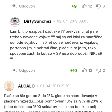
Odgovori
+9
12
3
DirtySanchez
02. 04. 2019 08.05
kam bi ti prezaposlil častnike ?? prekvalificirat jih je
treba v navadne vojake !!!! saj so oni krivi za množične
odhode vojakov!!!! 20 let so se norčevali iz vojakov,
potrebno jim je pobrati čine, plače in to je to, tako
sposobni častniki kot so v SV niso dobrodošli NIKJER
!!!
Odgovori
+10
12
2
ALOALO
01. 04. 2019 21.20
Plače so šle gor od 8 do 12% glede na napredovanje v
plačnem razredu....plus pomnovem 10% ali 19% ali 20% ki
jih bo dobilo cca 1500 soldatov, ki so kao beri kao bolj