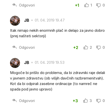
Odgovori
+1
1
0
JB
01. 04. 2019 19.47
Itak nimajo nekih enormnih plač in delajo za javno dobro
(prej našteti sektorji)
Odgovori
+2
2
0
JB
01. 04. 2019 19.53
Mogoče bi prišlo do problema, da bi zdravniki raje delali
v javnem zdravstvu (ob višjih davčnih razbremenitvah).
Kot da bi odpirali zasebne ordinacije (to namreč ne
spada pod javno upravo)
Odgovori
+3
3
0