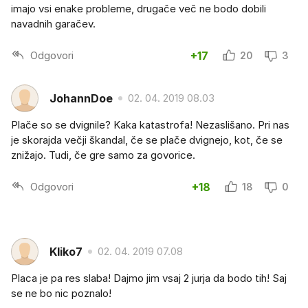
imajo vsi enake probleme, drugače več ne bodo dobili
navadnih garačev.
Odgovori
+17
20
3
JohannDoe
02. 04. 2019 08.03
Plače so se dvignile? Kaka katastrofa! Nezaslišano. Pri nas
je skorajda večji škandal, če se plače dvignejo, kot, če se
znižajo. Tudi, če gre samo za govorice.
Odgovori
+18
18
0
Kliko7
02. 04. 2019 07.08
Placa je pa res slaba! Dajmo jim vsaj 2 jurja da bodo tih! Saj
se ne bo nic poznalo!