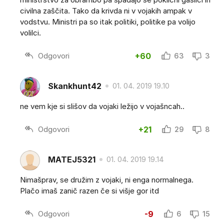
civilna zaščita. Tako da krivda ni v vojakih ampak v
vodstvu. Ministri pa so itak politiki, politike pa volijo
volilci.
Odgovori
+60
63
3
Skankhunt42
01. 04. 2019 19.10
ne vem kje si slišov da vojaki ležijo v vojašncah..
Odgovori
+21
29
8
MATEJ5321
01. 04. 2019 19.14
Nimašprav, se družim z vojaki, ni enga normalnega.
Plačo imaš zanič razen če si višje gor itd
Odgovori
-9
6
15