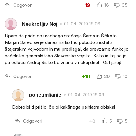
Odgovori
-19
16
35
NeukrotljiviNoj
01. 04. 2019 18.06
Upam da pride do uradnega srečanja Šarca in Šiškota.
Marjan Šarec se je danes na lastno pobudo sestal s
štajerskim vojvodom in mu predlagal, da prevzame funkcijo
načelnika generalštaba Slovenske vojske. Kako in kaj se je
pa odloču Andrej Šiško bo znano v nekaj dneh. Ostijarej!
Odgovori
+10
20
10
poneumljanje
01. 04. 2019 19.09
Dobro bi ti prišlo, če bi kakšnega psihiatra obiskal !
Odgovori
+0
5
5