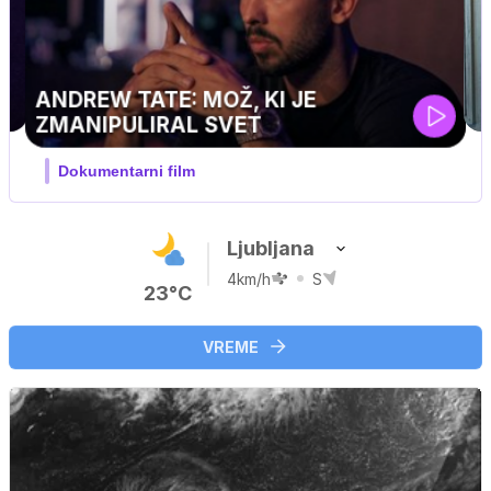
TATE: MOŽ, KI JE
ULIRAL SVET
tarni film
Ljubljana
4km/h
S
23°C
VREME