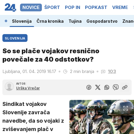
NOVICE
ŠPORT
POP IN
POPKAST
VREME
Slovenija
Črna kronika
Tujina
Gospodarstvo
Znano
SLOVENIJA
So se plače vojakov resnično
povečale za 40 odstotkov?
Ljubljana, 01. 04. 2019 16.17
2 min branja
103
AVTOR:
Urška Vrečar
Sindikat vojakov
Slovenije zavrača
navedbe, da so vojaki z
zviševanjem plač v