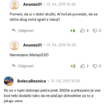
Anomis01
01. 04. 2019 19.46
Pomeni, da si v dobri družbi, Al hočeš povedat, da se
nihče drug noče igrati s teboj?
Odgovori
+4
4
0
Anomis01
01. 04. 2019 19.48
Namenjeno Mateju5321
Odgovori
+2
2
0
BolecaResnica
01. 04. 2019 18.09
Ko so v tujini dobivajo plače prek 3000e a prikazano je vse
kod neki dodatki tako da ne plačajo dohodnine za to a
jokajo veno