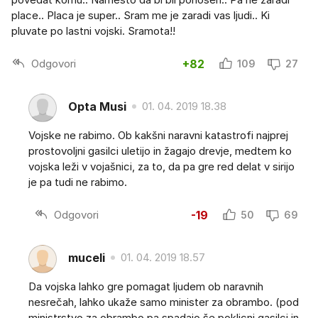
place.. Placa je super.. Sram me je zaradi vas ljudi.. Ki
pluvate po lastni vojski. Sramota!!
Odgovori
+82
109
27
Opta Musi
01. 04. 2019 18.38
Vojske ne rabimo. Ob kakšni naravni katastrofi najprej
prostovoljni gasilci uletijo in žagajo drevje, medtem ko
vojska leži v vojašnici, za to, da pa gre red delat v sirijo
je pa tudi ne rabimo.
Odgovori
-19
50
69
muceli
01. 04. 2019 18.57
Da vojska lahko gre pomagat ljudem ob naravnih
nesrečah, lahko ukaže samo minister za obrambo. (pod
ministrstvo za obrambo pa spadajo še poklicni gasilci in