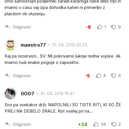
smo samostojni podjetniki zaradi katerega nase delo trpi in
imamo v casu vaj izpa dohodka kateri ni primerljiv z
placilom ob sluzenju.
Odgovori
-8
1
9
maestro77
01. 04. 2019 20.33
Kaj pa rezervisti.. SV. Mi pokrivamo luknje redne vojske. Ali
imamo tudi enake pogoje o zaposlitvi.
Odgovori
-5
4
9
0OO7
01. 04. 2019 19.41
Eno pa vsekakor drži: NAPOLNILI SO TISTE RITI, KI SO ŽE
PREJ NA DEBELO SRALE. Kot vselej pri na...
Odgovori
+34
36
2