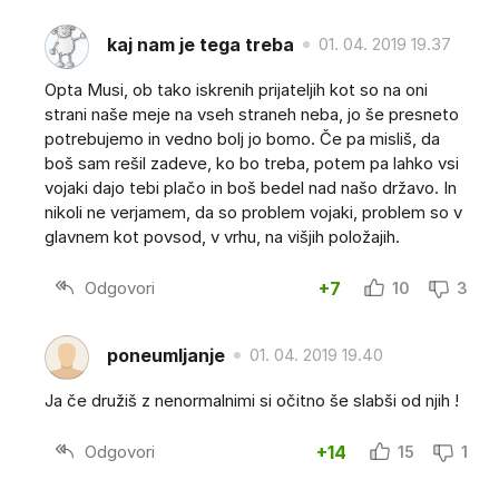
kaj nam je tega treba
01. 04. 2019 19.37
Opta Musi, ob tako iskrenih prijateljih kot so na oni
strani naše meje na vseh straneh neba, jo še presneto
potrebujemo in vedno bolj jo bomo. Če pa misliš, da
boš sam rešil zadeve, ko bo treba, potem pa lahko vsi
vojaki dajo tebi plačo in boš bedel nad našo državo. In
nikoli ne verjamem, da so problem vojaki, problem so v
glavnem kot povsod, v vrhu, na višjih položajih.
Odgovori
+7
10
3
poneumljanje
01. 04. 2019 19.40
Ja če družiš z nenormalnimi si očitno še slabši od njih !
Odgovori
+14
15
1