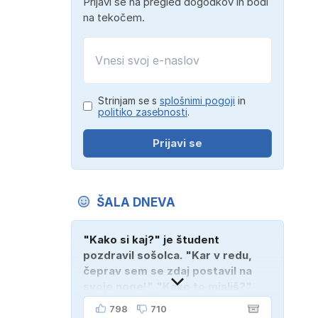
Prijavi se na pregled dogodkov in bodi
na tekočem.
Strinjam se s
splošnimi pogoji
in
politiko zasebnosti
.
Prijavi se
ŠALA DNEVA
"Kako si kaj?" je študent
pozdravil sošolca. "Kar v redu,
čeprav sem se zdaj postavil na
svoje noge!" "Kako to misliš?"
"Oče mi je vzel avto!"
798
710