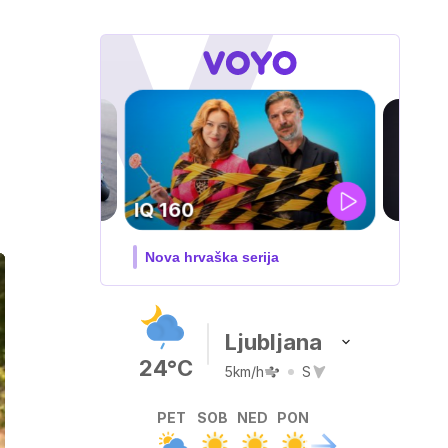
DOSJE JARAK
3. sezona dokumentarne serije
Ljubljana
24°C
5km/h
S
PET
SOB
NED
PON