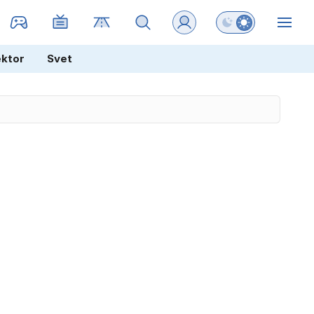
Preklopi barvni na
ZIN
ektor
Svet