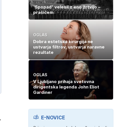
'Spopad' velesil z eno žrtvijo –
prašičem
OGLAS
Dobra estetska kirurgija ne
ustvarja filtrov, ustvarja naravne
rezultate
OGLAS
V Ljubljano prihaja svetovna
dirigentska legenda John Eliot
Gardiner
,
E-NOVICE