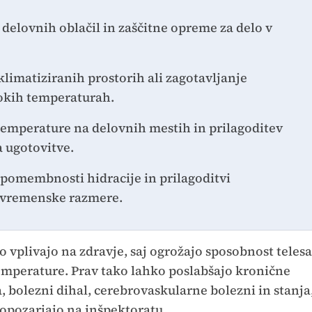
 delovnih oblačil in zaščitne opreme za delo v
klimatiziranih prostorih ali zagotavljanje
sokih temperaturah.
temperature na delovnih mestih in prilagoditev
 ugotovitve.
 pomembnosti hidracije in prilagoditvi
 vremenske razmere.
plivajo na zdravje, saj ogrožajo sposobnost telesa
emperature. Prav tako lahko poslabšajo kronične
ja, bolezni dihal, cerebrovaskularne bolezni in stanja
 opozarjajo na inšpektoratu.