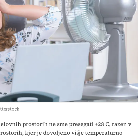
tterstock
elovnih prostorih ne sme presegati +28 C, razen v
ostorih, kjer je dovoljeno višje temperaturno