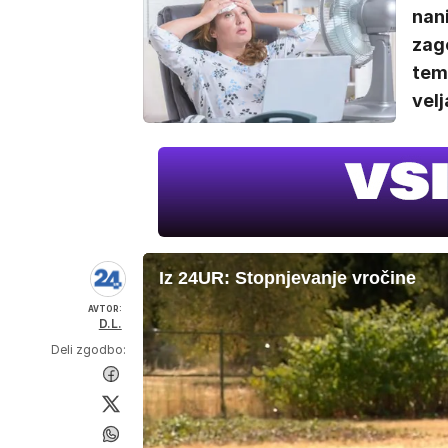
nani
zag
tem 
velj
Iz 24UR: Stopnjevanje vročine
AVTOR:
D.L.
Deli zgodbo: