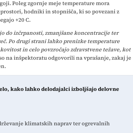
oji. Poleg zgornje meje temperature mora
prostori, hodniki in stopnišča, ki so povezani z
egajo +20 C.
o do izčrpanosti, zmanjšane koncentracije ter
č. Po drugi strani lahko prenizke temperature
kovitost in celo povzročajo zdravstvene težave, kot
so na inšpektoratu odgovorili na vprašanje, zakaj je
en.
elo, kako lahko delodajalci izboljšajo delovne
drževanje klimatskih naprav ter ogrevalnih