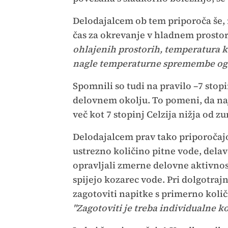
Delodajalcem ob tem priporoča še, na
čas za okrevanje v hladnem prostor
ohlajenih prostorih, temperatura ka
nagle temperaturne spremembe ogr
Spomnili so tudi na pravilo –7 stopi
delovnem okolju. To pomeni, da na
več kot 7 stopinj Celzija nižja od 
Delodajalcem prav tako priporočajo
ustrezno količino pitne vode, delavce
opravljali zmerne delovne aktivnost
spijejo kozarec vode. Pri dolgotraj
zagotoviti napitke s primerno količ
"Zagotoviti je treba individualne ko