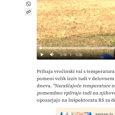
Loaded
:
0%
Current
0:00
/
Duration
0:00
Predvajaj
Tiho
Time
Prihaja vročinski val s temperatura
pomeni velik izziv tudi v delovnem o
dneva.
"Naraščajoče temperature ne
pomembno vplivajo tudi na njihovo 
opozarjajo na Inšpektoratu RS za d
PREBERI ŠE