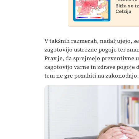
Bliža se i
Celzija
V takšnih razmerah, nadaljujejo, se
zagotovijo ustrezne pogoje ter zma
Prav je, da sprejmejo preventivne 
zagotovijo varne in zdrave pogoj
tem ne gre pozabiti na zakonodajo.