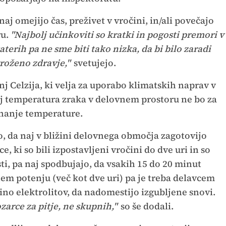
j omejijo čas, preživet v vročini, in/ali povečajo
u.
"Najbolj učinkoviti so kratki in pogosti premori v
terih pa ne sme biti tako nizka, da bi bilo zaradi
oženo zdravje,"
svetujejo.
nj Celzija, ki velja za uporabo klimatskih naprav v
j temperatura zraka v delovnem prostoru ne bo za
zunanje temperature.
, da naj v bližini delovnega območja zagotovijo
, ki so bili izpostavljeni vročini do dve uri in so
i, pa naj spodbujajo, da vsakih 15 do 20 minut
nem potenju (več kot dve uri) pa je treba delavcem
ino elektrolitov, da nadomestijo izgubljene snovi.
zarce za pitje, ne skupnih,"
so še dodali.