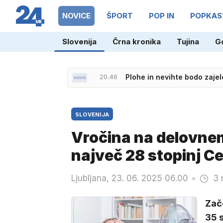
NOVICE
ŠPORT
POP IN
POPKAS
Slovenija
Črna kronika
Tujina
G
20.46
Plohe in nevihte bodo zajel
SLOVENIJA
Vročina na delovne
največ 28 stopinj Ce
Ljubljana, 23. 06. 2025 06.00
3 
Zače
35 s