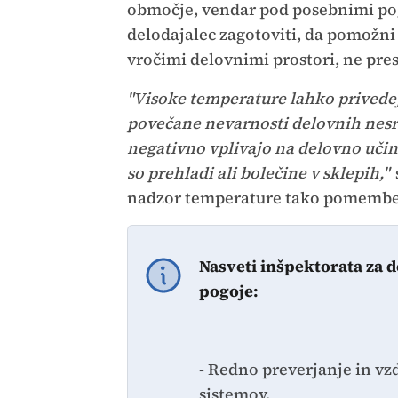
območje, vendar pod posebnimi pog
delodajalec zagotoviti, da pomožni 
vročimi delovnimi prostori, ne pres
"Visoke temperature lahko privedej
povečane nevarnosti delovnih nesre
negativno vplivajo na delovno učin
so prehladi ali bolečine v sklepih,"
nadzor temperature tako pomemb
Nasveti inšpektorata za d
pogoje:
- Redno preverjanje in vz
sistemov.