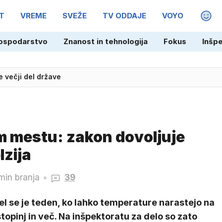
T
VREME
SVEŽE
TV ODDAJE
VOYO
MAGA
ospodarstvo
Znanost in tehnologija
Fokus
Inšp
e večji del države
m mestu: zakon dovoljuje
lzija
min branja
39
l se je teden, ko lahko temperature narastejo na
topinj in več. Na inšpektoratu za delo so zato