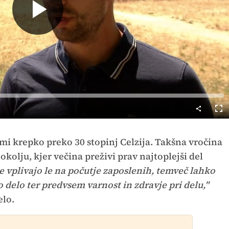
Predvajaj
Cel
nač
mi krepko preko 30 stopinj Celzija. Takšna vročina
kolju, kjer večina preživi prav najtoplejši del
 vplivajo le na počutje zaposlenih, temveč lahko
delo ter predvsem varnost in zdravje pri delu,"
elo.