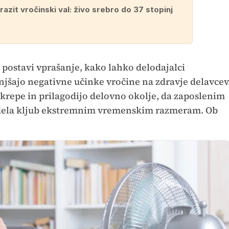
zrazit vročinski val: živo srebro do 37 stopinj
 postavi vprašanje, kako lahko delodajalci
njšajo negativne učinke vročine na zdravje delavcev
ukrepe in prilagodijo delovno okolje, da zaposlenim
e dela kljub ekstremnim vremenskim razmeram. Ob