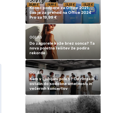
OGLAS
Konec podpore za Office 2021:
čas je za prehod na Office 2024
Pro za 19,99 €
OGLAS
Do zagorele kože brez sonca? Ta
nova poletna rešitev že podira
rekorde
OGLAS
Kam v Ljubljani poleti? Od rimskih
ostalin do sodobne umetnosti in
večernih koncertov