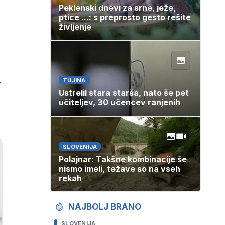
Peklenski dnevi za srne, ježe,
ptice ...: s preprosto gesto rešite
življenje
.
TUJINA
Ustrelil stara starša, nato še pet
učiteljev, 30 učencev ranjenih
SLOVENIJA
Polajnar: Takšne kombinacije še
nismo imeli, težave so na vseh
rekah
NAJBOLJ BRANO
SLOVENIJA