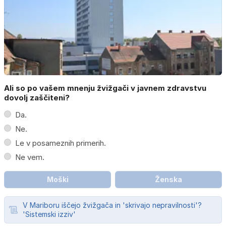
Ali so po vašem mnenju žvižgači v javnem zdravstvu
dovolj zaščiteni?
Da.
Ne.
Le v posameznih primerih.
Ne vem.
Moški
Ženska
V Mariboru iščejo žvižgača in 'skrivajo nepravilnosti'?
'Sistemski izziv'