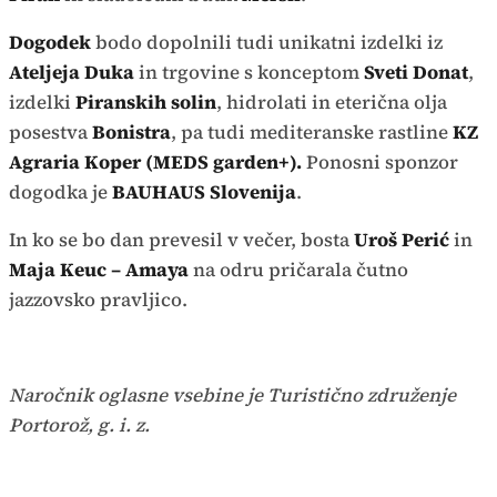
Dogodek
bodo dopolnili tudi unikatni izdelki iz
Ateljeja Duka
in trgovine s konceptom
Sveti Donat
,
izdelki
Piranskih solin
, hidrolati in eterična olja
posestva
Bonistra
, pa tudi mediteranske rastline
KZ
Agraria Koper (MEDS garden+).
Ponosni sponzor
dogodka je
BAUHAUS Slovenija
.
In ko se bo dan prevesil v večer, bosta
Uroš Perić
in
Maja Keuc – Amaya
na odru pričarala čutno
jazzovsko pravljico.
Naročnik oglasne vsebine je Turistično združenje
Portorož, g. i. z.