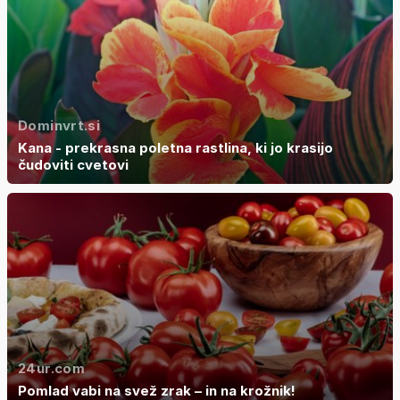
Dominvrt.si
Kana - prekrasna poletna rastlina, ki jo krasijo
čudoviti cvetovi
24ur.com
Pomlad vabi na svež zrak – in na krožnik!