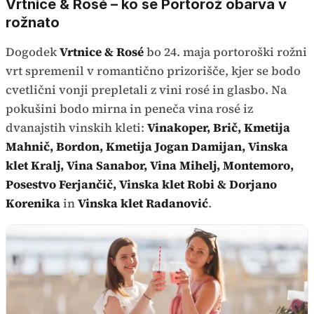
Vrtnice & Rosé – ko se Portorož obarva v
rožnato
Dogodek
Vrtnice & Rosé
bo 24. maja portoroški rožni
vrt spremenil v romantično prizorišče, kjer se bodo
cvetlični vonji prepletali z vini rosé in glasbo. Na
pokušini bodo mirna in peneča vina rosé iz
dvanajstih vinskih kleti:
Vinakoper, Brič, Kmetija
Mahnič, Bordon, Kmetija Jogan Damijan, Vinska
klet Kralj, Vina Sanabor, Vina Mihelj, Montemoro,
Posestvo Ferjančič, Vinska klet Robi & Dorjano
Korenika
in
Vinska klet Radanović
.