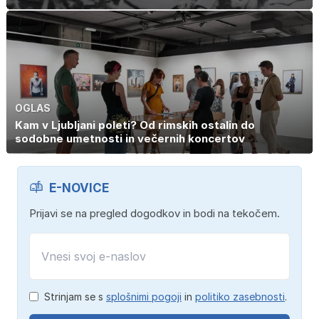
OGLAS
Kam v Ljubljani poleti? Od rimskih ostalin do
sodobne umetnosti in večernih koncertov
E-NOVICE
Prijavi se na pregled dogodkov in bodi na tekočem.
Strinjam se s
splošnimi pogoji
in
politiko zasebnosti
.