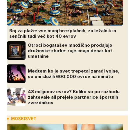
Boj za plaže: vse manj brezplačnih, za ležalnik in
senčnik tudi več kot 40 evrov
Otroci bogatašev množično prodajajo
družinske zbirke: raje imajo denar kot
umetnine
Medtem ko je svet trepetal zaradi vojne,
so oni služili 600.000 evrov na minuto
43 milijonov evrov? Koliko so po razhodu
zahtevale ali prejele partnerice športnih
zvezdnikov
MOSKISVET