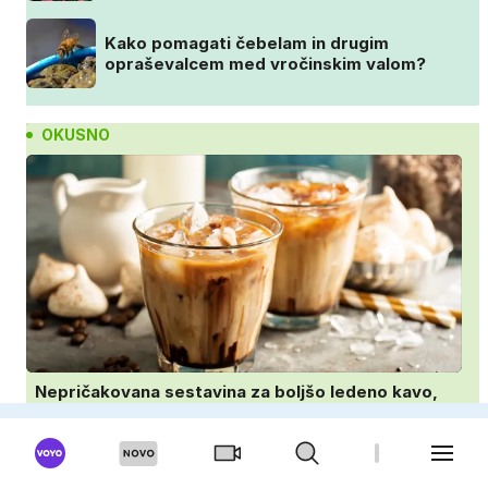
Kako pomagati čebelam in drugim
opraševalcem med vročinskim valom?
OKUSNO
Nepričakovana sestavina za boljšo ledeno kavo,
ki jo imate zagotovo doma
Najmehkejši domači kruhki: priprava v
ponvi je trik za popoln rezultat