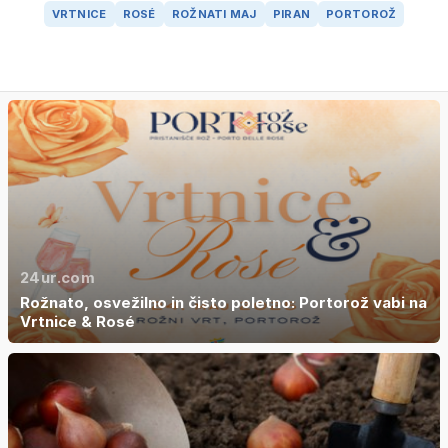
VRTNICE
ROSÉ
ROŽNATI MAJ
PIRAN
PORTOROŽ
24ur.com
Rožnato, osvežilno in čisto poletno: Portorož vabi na
Vrtnice & Rosé