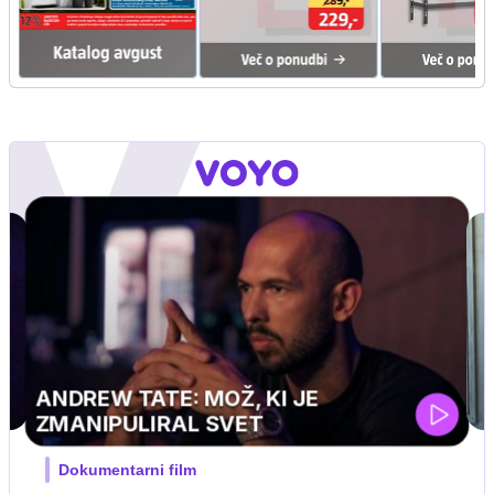
UEFA SUPERPOKAL
V živo na VOYO: sreda ob 20.30