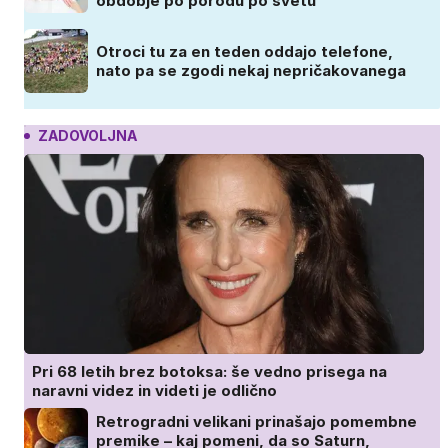
obdobje po porodu po svetu
Otroci tu za en teden oddajo telefone,
nato pa se zgodi nekaj nepričakovanega
ZADOVOLJNA
Pri 68 letih brez botoksa: še vedno prisega na
naravni videz in videti je odlično
Retrogradni velikani prinašajo pomembne
premike – kaj pomeni, da so Saturn,