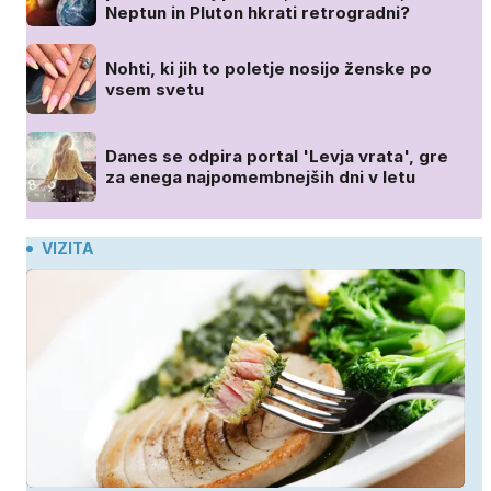
Neptun in Pluton hkrati retrogradni?
Nohti, ki jih to poletje nosijo ženske po
vsem svetu
Danes se odpira portal 'Levja vrata', gre
za enega najpomembnejših dni v letu
VIZITA