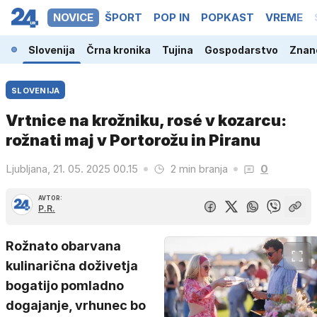
NOVICE
ŠPORT
POP IN
POPKAST
VREME
Slovenija
Črna kronika
Tujina
Gospodarstvo
Znano
SLOVENIJA
Vrtnice na krožniku, rosé v kozarcu:
rožnati maj v Portorožu in Piranu
Ljubljana, 21. 05. 2025 00.15
2 min branja
0
AVTOR:
P.R.
Rožnato obarvana
kulinarična doživetja
bogatijo pomladno
dogajanje, vrhunec bo