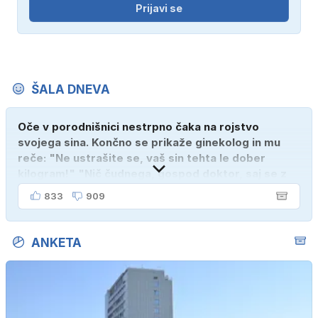
Prijavi se
ŠALA DNEVA
Oče v porodnišnici nestrpno čaka na rojstvo
svojega sina. Končno se prikaže ginekolog in mu
reče: "Ne ustrašite se, vaš sin tehta le dober
kilogram!" "Nič čudnega, gospod doktor, saj se z
ženo poznava šele tri mesece."
833
909
ANKETA