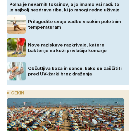
Polna je nevarnih toksinov, a jo imamo vsi radi: to
je najbolj nezdrava riba, ki jo mnogi redno uživajo
Prilagodite svojo vadbo visokim poletnim
temperaturam
Nove raziskave razkrivajo, katere
bakterije na koži privlačijo komarje
Občutljiva koža in sonce: kako se zaščititi
pred UV-žarki brez draženja
CEKIN