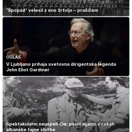
'Spopad' velesil z eno žrtvijo – prašičem
OGLAS
V Ljubljano prihaja svetovna dirigentska legenda
John Eliot Gardiner
Spektakularni neuspeh Cie: pijani agenti v rokah
albanske tajne službe