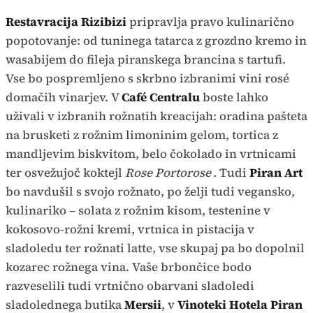
Restavracija Rizibizi
pripravlja pravo kulinarično
popotovanje: od tuninega tatarca z grozdno kremo in
wasabijem do fileja piranskega brancina s tartufi.
Vse bo pospremljeno s skrbno izbranimi vini rosé
domačih vinarjev. V
Café Centralu
boste lahko
uživali v izbranih rožnatih kreacijah: oradina pašteta
na brusketi z rožnim limoninim gelom, tortica z
mandljevim biskvitom, belo čokolado in vrtnicami
ter osvežujoč koktejl
Rose Portorose
. Tudi
Piran Art
bo navdušil s svojo rožnato, po želji tudi vegansko,
kulinariko – solata z rožnim kisom, testenine v
kokosovo-rožni kremi, vrtnica in pistacija v
sladoledu ter rožnati latte, vse skupaj pa bo dopolnil
kozarec rožnega vina. Vaše brbončice bodo
razveselili tudi vrtnično obarvani sladoledi
sladolednega butika
Mersii
, v
Vinoteki Hotela Piran