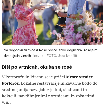
Na dogodku Vrtnice & Rosé boste lahko degustirali roséje iz
dvanajstih vinskih kleti.
FOTO: Jaka Ivančič
Diši po vrtnicah, okuša se rosé
V Portorožu in Piranu se je pričel
Mesec vrtnice
Portorož
. Lokalne restavracije in kavarne bodo do
sredine junija razvajale z jedmi, sladicami in
koktejli, navdihnjenimi z vrtnicami in rožnatimi
vini.