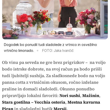
Dogodek bo ponudil tudi sladolede z vrtnico in osvežilno
vrtnično limonado.
FOTO: Jaka Ivančič
Ob vinu pa seveda ne gre brez prigrizkov – na voljo
bodo istrske dobrote, na svoj račun pa bodo prišli
tudi ljubitelji sushija. Za sladkosnede bodo na voljo
panna cotta z vrtničnim okusom, ročno izdelane
praline in domači sladoledi. Okusno ponudbo
pripravljajo lokalni favoriti:
Nori sushi
,
Mažinin
,
Stara gostilna – Vecchia osteria
,
Mestna kavarna
Piran
in sladoledni butik
Mersii
.