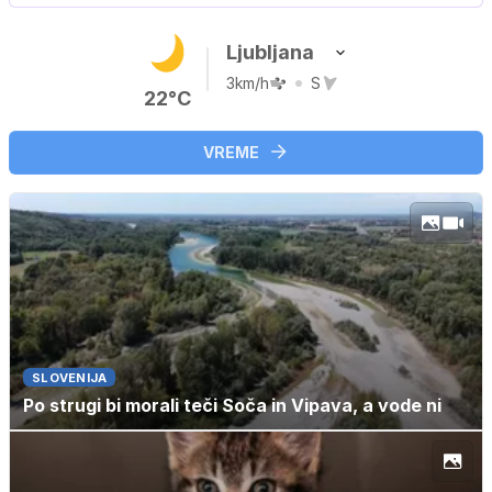
…
Ljubljana
3km/h
S
22°C
VREME
SLOVENIJA
Po strugi bi morali teči Soča in Vipava, a vode ni