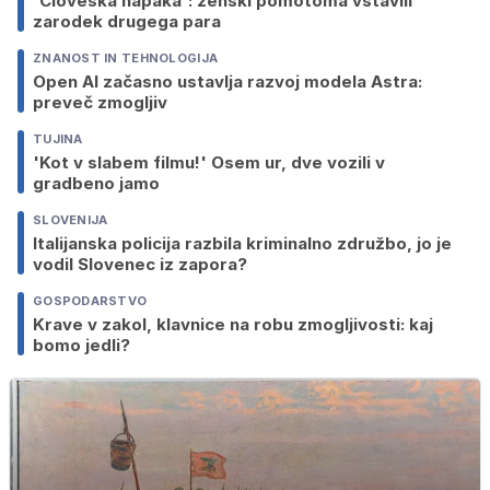
'Človeška napaka': ženski pomotoma vstavili
zarodek drugega para
ZNANOST IN TEHNOLOGIJA
Open AI začasno ustavlja razvoj modela Astra:
preveč zmogljiv
TUJINA
'Kot v slabem filmu!' Osem ur, dve vozili v
gradbeno jamo
SLOVENIJA
Italijanska policija razbila kriminalno združbo, jo je
vodil Slovenec iz zapora?
GOSPODARSTVO
Krave v zakol, klavnice na robu zmogljivosti: kaj
bomo jedli?