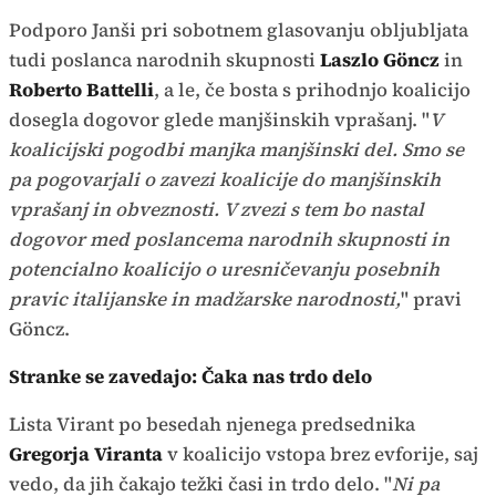
Podporo Janši pri sobotnem glasovanju obljubljata
tudi poslanca narodnih skupnosti
Laszlo Göncz
in
Roberto Battelli
,
a le, če bosta s prihodnjo koalicijo
dosegla dogovor glede manjšinskih vprašanj. "
V
koalicijski pogodbi manjka manjšinski del. Smo se
pa pogovarjali o zavezi koalicije do manjšinskih
vprašanj in obveznosti. V zvezi s tem bo nastal
dogovor med poslancema narodnih skupnosti in
potencialno koalicijo o uresničevanju posebnih
pravic italijanske in madžarske narodnosti,
" pravi
Göncz.
Stranke se zavedajo: Čaka nas trdo delo
Lista Virant po besedah njenega predsednika
Gregorja Viranta
v koalicijo vstopa brez evforije, saj
vedo, da jih čakajo težki časi in trdo delo. "
Ni pa