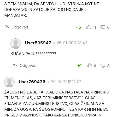
S TEM MISLIM, DA SE VEČ LJUDI STRINJA KOT NE.
DOKAZANO! IN ZATO JE ŽALOSTNO DA JE JJ
MANDATAR.
Odgovori
+5
11
6
User505947
26. 01. 2012 13.42
KUČAN PA NI??????????
Odgovori
+1
4
3
User769436
26. 01. 2012 13.27
ŽALOSTNO DA JE TA KOALICIJA NASTALA NA PRINCIPU
"TI MENI GLAS, JAZ TEBI MINISTERSTVO". GLAS
ERJAVCA ZA ZUN.MINISTERSTVO, GLAS ŽERJALA ZA
MIN. ZA GOSP. PA ŠE OGROMNO TEGA KAR NI IN NE BO
PRIŠLO V JAVNOST. TAKO JANŠA FUNKCIJONIRA IN