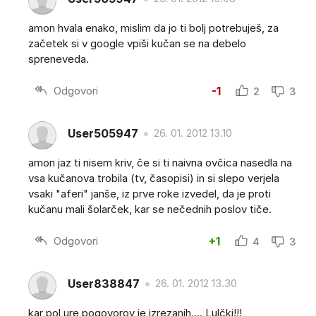
amon hvala enako, mislim da jo ti bolj potrebuješ, za
začetek si v google vpiši kučan se na debelo
spreneveda.
Odgovori
-1
2
3
User505947
26. 01. 2012 13.10
amon jaz ti nisem kriv, če si ti naivna ovčica nasedla na
vsa kučanova trobila (tv, časopisi) in si slepo verjela
vsaki "aferi" janše, iz prve roke izvedel, da je proti
kučanu mali šolarček, kar se nečednih poslov tiče.
Odgovori
+1
4
3
User838847
26. 01. 2012 13.30
kar pol ure pogovorov je izrezanih.... Lulčki!!!