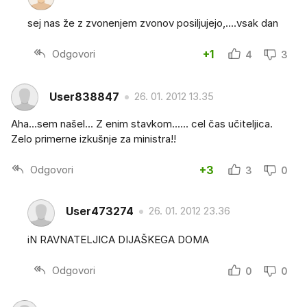
sej nas že z zvonenjem zvonov posiljujejo,....vsak dan
Odgovori
+1
4
3
User838847
26. 01. 2012 13.35
Aha...sem našel... Z enim stavkom...... cel čas učiteljica.
Zelo primerne izkušnje za ministra!!
Odgovori
+3
3
0
User473274
26. 01. 2012 23.36
iN RAVNATELJICA DIJAŠKEGA DOMA
Odgovori
0
0