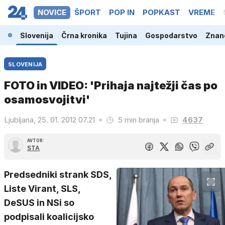
NOVICE
ŠPORT
POP IN
POPKAST
VREME
Slovenija
Črna kronika
Tujina
Gospodarstvo
Znano
SLOVENIJA
FOTO in VIDEO: 'Prihaja najtežji čas po
osamosvojitvi'
Ljubljana, 25. 01. 2012 07.21
5 min branja
4637
AVTOR:
STA
Predsedniki strank SDS,
Liste Virant, SLS,
DeSUS in NSi so
podpisali koalicijsko