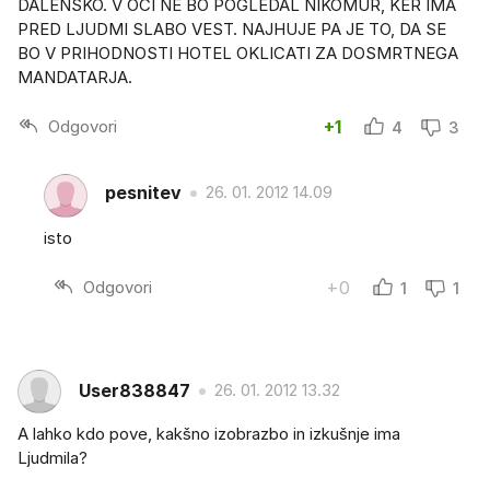
DALENSKO. V OČI NE BO POGLEDAL NIKOMUR, KER IMA
PRED LJUDMI SLABO VEST. NAJHUJE PA JE TO, DA SE
BO V PRIHODNOSTI HOTEL OKLICATI ZA DOSMRTNEGA
MANDATARJA.
Odgovori
+1
4
3
pesnitev
26. 01. 2012 14.09
isto
Odgovori
+0
1
1
User838847
26. 01. 2012 13.32
A lahko kdo pove, kakšno izobrazbo in izkušnje ima
Ljudmila?