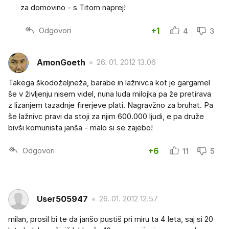
za domovino - s Titom naprej!
Odgovori
+1
4
3
AmonGoeth
26. 01. 2012 13.06
Takega škodoželjneža, barabe in lažnivca kot je gargamel
še v življenju nisem videl, nuna luda milojka pa že pretirava
z lizanjem tazadnje firerjeve plati. Nagravžno za bruhat. Pa
še lažnivc pravi da stoji za njim 600.000 ljudi, e pa druže
bivši komunista janša - malo si se zajebo!
Odgovori
+6
11
5
User505947
26. 01. 2012 12.57
milan, prosil bi te da janšo pustiš pri miru ta 4 leta, saj si 20