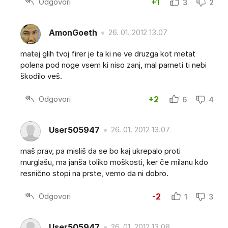
Odgovori
+1
3
2
AmonGoeth
26. 01. 2012 13.07
matej glih tvoj firer je ta ki ne ve druzga kot metat
polena pod noge vsem ki niso zanj, mal pameti ti nebi
škodilo veš.
Odgovori
+2
6
4
User505947
26. 01. 2012 13.07
maš prav, pa misliš da se bo kaj ukrepalo proti
murglašu, ma janša toliko moškosti, ker če milanu kdo
resnično stopi na prste, vemo da ni dobro.
Odgovori
-2
1
3
User505947
26. 01. 2012 13.08