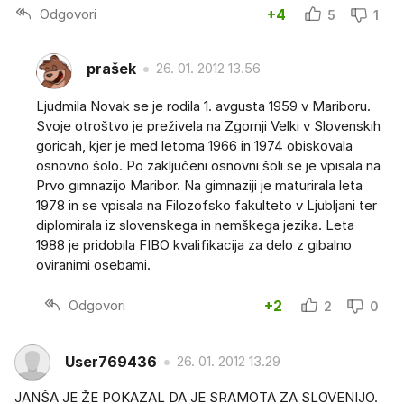
Odgovori
+4
5
1
prašek
26. 01. 2012 13.56
Ljudmila Novak se je rodila 1. avgusta 1959 v Mariboru.
Svoje otroštvo je preživela na Zgornji Velki v Slovenskih
goricah, kjer je med letoma 1966 in 1974 obiskovala
osnovno šolo. Po zaključeni osnovni šoli se je vpisala na
Prvo gimnazijo Maribor. Na gimnaziji je maturirala leta
1978 in se vpisala na Filozofsko fakulteto v Ljubljani ter
diplomirala iz slovenskega in nemškega jezika. Leta
1988 je pridobila FIBO kvalifikacija za delo z gibalno
oviranimi osebami.
Odgovori
+2
2
0
User769436
26. 01. 2012 13.29
JANŠA JE ŽE POKAZAL DA JE SRAMOTA ZA SLOVENIJO.