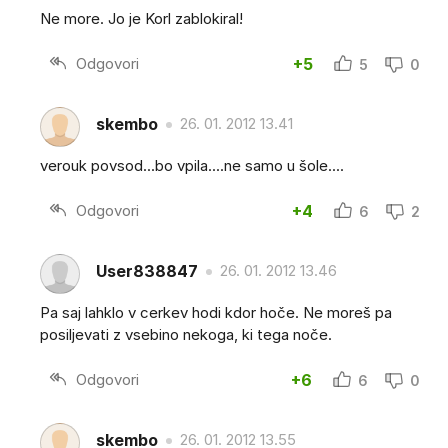
Ne more. Jo je Korl zablokiral!
Odgovori
+5
5
0
skembo
26. 01. 2012 13.41
verouk povsod...bo vpila....ne samo u šole....
Odgovori
+4
6
2
User838847
26. 01. 2012 13.46
Pa saj lahklo v cerkev hodi kdor hoče. Ne moreš pa
posiljevati z vsebino nekoga, ki tega noče.
Odgovori
+6
6
0
skembo
26. 01. 2012 13.55