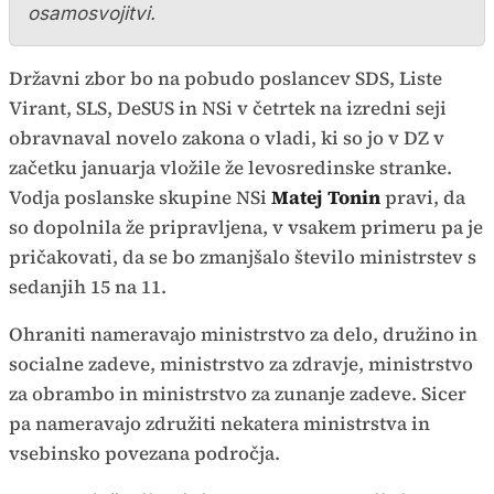
osamosvojitvi.
Državni zbor bo na pobudo poslancev SDS, Liste
Virant, SLS, DeSUS in NSi v četrtek na izredni seji
obravnaval novelo zakona o vladi, ki so jo v DZ v
začetku januarja vložile že levosredinske stranke.
Vodja poslanske skupine NSi
Matej Tonin
pravi, da
so dopolnila že pripravljena, v vsakem primeru pa je
pričakovati, da se bo zmanjšalo število ministrstev s
sedanjih 15 na 11.
Ohraniti nameravajo ministrstvo za delo, družino in
socialne zadeve, ministrstvo za zdravje, ministrstvo
za obrambo in ministrstvo za zunanje zadeve. Sicer
pa nameravajo združiti nekatera ministrstva in
vsebinsko povezana področja.