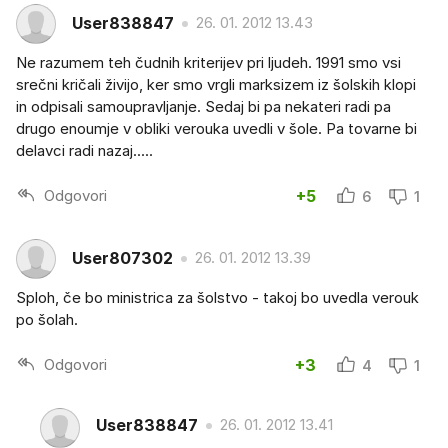
User838847
26. 01. 2012 13.43
Ne razumem teh čudnih kriterijev pri ljudeh. 1991 smo vsi
srečni kričali živijo, ker smo vrgli marksizem iz šolskih klopi
in odpisali samoupravljanje. Sedaj bi pa nekateri radi pa
drugo enoumje v obliki verouka uvedli v šole. Pa tovarne bi
delavci radi nazaj.....
Odgovori
+5
6
1
User807302
26. 01. 2012 13.39
Sploh, če bo ministrica za šolstvo - takoj bo uvedla verouk
po šolah.
Odgovori
+3
4
1
User838847
26. 01. 2012 13.41