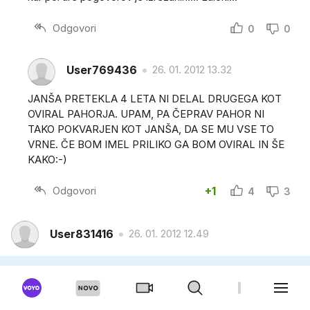
Odgovori
0
0
User769436
26. 01. 2012 13.32
JANŠA PRETEKLA 4 LETA NI DELAL DRUGEGA KOT
OVIRAL PAHORJA. UPAM, PA ČEPRAV PAHOR NI
TAKO POKVARJEN KOT JANŠA, DA SE MU VSE TO
VRNE. ČE BOM IMEL PRILIKO GA BOM OVIRAL IN ŠE
KAKO:-)
Odgovori
+1
4
3
User831416
26. 01. 2012 12.49
Kwa je levaki,a še kar utresate he he he
Odgovori
+0
5
5