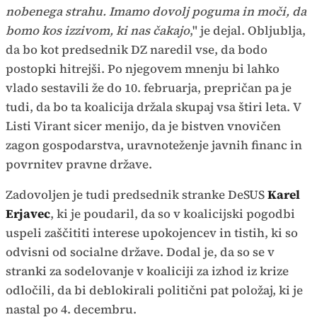
nobenega strahu. Imamo dovolj poguma in moči, da
bomo kos izzivom, ki nas čakajo
," je dejal. Obljublja,
da bo kot predsednik DZ naredil vse, da bodo
postopki hitrejši. Po njegovem mnenju bi lahko
vlado sestavili že do 10. februarja, prepričan pa je
tudi, da bo ta koalicija držala skupaj vsa štiri leta. V
Listi Virant sicer menijo, da je bistven vnovičen
zagon gospodarstva, uravnoteženje javnih financ in
povrnitev pravne države.
Zadovoljen je tudi predsednik stranke DeSUS
Karel
Erjavec
, ki je poudaril, da so v koalicijski pogodbi
uspeli zaščititi interese upokojencev in tistih, ki so
odvisni od socialne države. Dodal je, da so se v
stranki za sodelovanje v koaliciji za izhod iz krize
odločili, da bi deblokirali politični pat položaj, ki je
nastal po 4. decembru.