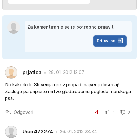
Prijavi se
prjatlca
28. 01. 2012 12.07
No kakorkoli, Slovenija gre v propad, največji dosedaj!
Zasluge pa pripišite mrtvo gledajočemu pogledu morskega
psa.
Odgovori
-1
1
2
User473274
26. 01. 2012 23.34