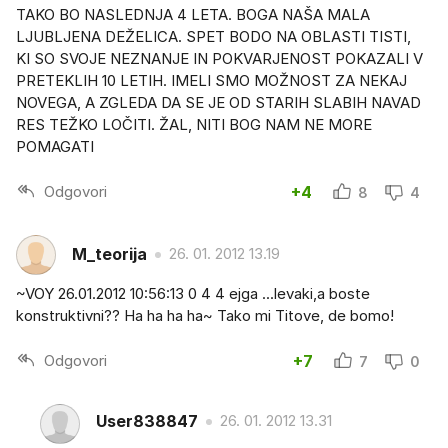
TAKO BO NASLEDNJA 4 LETA. BOGA NAŠA MALA
LJUBLJENA DEŽELICA. SPET BODO NA OBLASTI TISTI,
KI SO SVOJE NEZNANJE IN POKVARJENOST POKAZALI V
PRETEKLIH 10 LETIH. IMELI SMO MOŽNOST ZA NEKAJ
NOVEGA, A ZGLEDA DA SE JE OD STARIH SLABIH NAVAD
RES TEŽKO LOČITI. ŽAL, NITI BOG NAM NE MORE
POMAGATI
Odgovori
+4
8
4
M_teorija
26. 01. 2012 13.19
~VOY 26.01.2012 10:56:13 0 4 4 ejga ...levaki,a boste
konstruktivni?? Ha ha ha ha~ Tako mi Titove, de bomo!
Odgovori
+7
7
0
User838847
26. 01. 2012 13.31