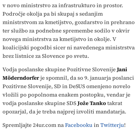
v novo ministrstvo za infrastrukturo in prostor.
Področje okolja pa bi skupaj s sedanjim
ministrstvom za kmetijstvo, gozdarstvo in prehrano
ter službo za podnebne spremembe sodilo v okvir
novega ministrstva za kmetijstvo in okolje. V
koalicijski pogodbi sicer ni navedenega ministrstva
brez listnice za Slovence po svetu.
Vodja poslanske skupine Pozitivne Slovenije
Jani
Möderndorfer
je spomnil, da so 9. januarja poslanci
Pozitivne Slovenije, SD in DeSUS omenjeno novelo
vložili po popolnoma enakem postopku, vendar je
vodja poslanske skupine SDS
Jože Tanko
takrat
opozarjal, da je treba najprej izvoliti mandatarja.
Spremljajte 24ur.com na
Facebooku
in
Twitterju
!