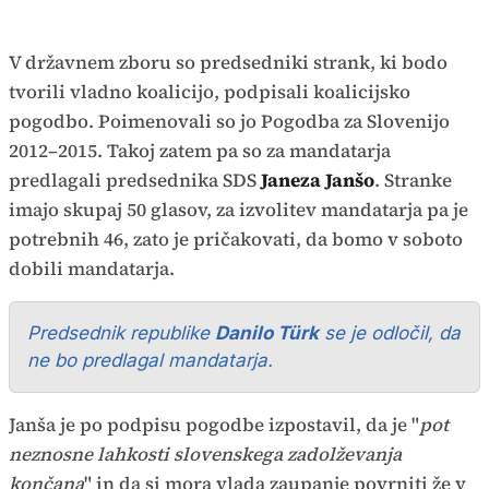
V državnem zboru so predsedniki strank, ki bodo
tvorili vladno koalicijo, podpisali koalicijsko
pogodbo. Poimenovali so jo Pogodba za Slovenijo
2012–2015. Takoj zatem pa so za mandatarja
predlagali predsednika SDS
Janeza Janšo
. Stranke
imajo skupaj 50 glasov, za izvolitev mandatarja pa je
potrebnih 46, zato je pričakovati, da bomo v soboto
dobili mandatarja.
Predsednik republike
Danilo Türk
se je odločil, da
ne bo predlagal mandatarja.
Janša je po podpisu pogodbe izpostavil, da je "
pot
neznosne lahkosti slovenskega zadolževanja
končana
" in da si mora vlada zaupanje povrniti že v