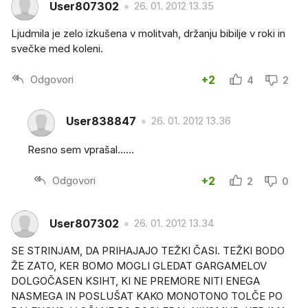
User807302
26. 01. 2012 13.35
Ljudmila je zelo izkušena v molitvah, držanju bibilje v roki in
svečke med koleni.
Odgovori
+2
4
2
User838847
26. 01. 2012 13.36
Resno sem vprašal......
Odgovori
+2
2
0
User807302
26. 01. 2012 13.34
SE STRINJAM, DA PRIHAJAJO TEŽKI ČASI. TEŽKI BODO
ŽE ZATO, KER BOMO MOGLI GLEDAT GARGAMELOV
DOLGOČASEN KSIHT, KI NE PREMORE NITI ENEGA
NASMEGA IN POSLUŠAT KAKO MONOTONO TOLČE PO