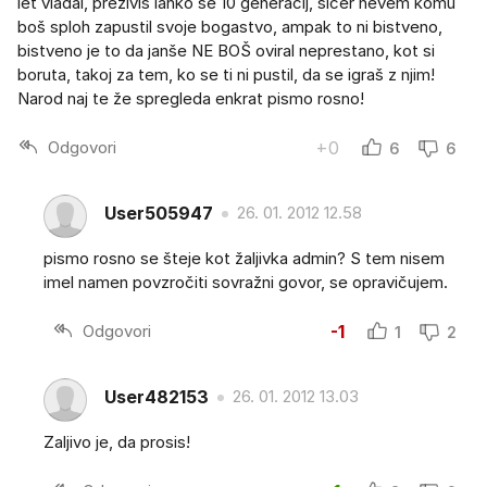
let vladal, preživiš lahko še 10 generacij, sicer nevem komu
boš sploh zapustil svoje bogastvo, ampak to ni bistveno,
bistveno je to da janše NE BOŠ oviral neprestano, kot si
boruta, takoj za tem, ko se ti ni pustil, da se igraš z njim!
Narod naj te že spregleda enkrat pismo rosno!
Odgovori
+0
6
6
User505947
26. 01. 2012 12.58
pismo rosno se šteje kot žaljivka admin? S tem nisem
imel namen povzročiti sovražni govor, se opravičujem.
Odgovori
-1
1
2
User482153
26. 01. 2012 13.03
Zaljivo je, da prosis!