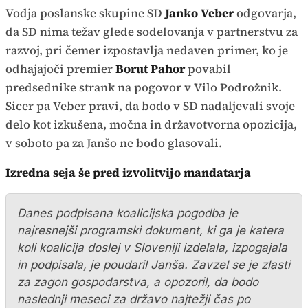
Vodja poslanske skupine SD
Janko Veber
odgovarja,
da SD nima težav glede sodelovanja v partnerstvu za
razvoj, pri čemer izpostavlja nedaven primer, ko je
odhajajoči premier
Borut Pahor
povabil
predsednike strank na pogovor v Vilo Podrožnik.
Sicer pa Veber pravi, da bodo v SD nadaljevali svoje
delo kot izkušena, močna in državotvorna opozicija,
v soboto pa za Janšo ne bodo glasovali.
Izredna seja še pred izvolitvijo mandatarja
Danes podpisana koalicijska pogodba je
najresnejši programski dokument, ki ga je katera
koli koalicija doslej v Sloveniji izdelala, izpogajala
in podpisala, je poudaril Janša. Zavzel se je zlasti
za zagon gospodarstva, a opozoril, da bodo
naslednji meseci za državo najtežji čas po