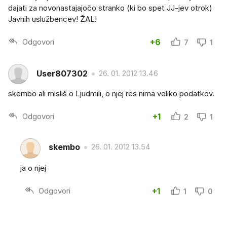
dajati za novonastajajočo stranko (ki bo spet JJ-jev otrok)
Javnih uslužbencev! ŽAL!
Odgovori
+6
7
1
User807302
26. 01. 2012 13.46
skembo ali misliš o Ljudmili, o njej res nima veliko podatkov.
Odgovori
+1
2
1
skembo
26. 01. 2012 13.54
ja o njej
Odgovori
+1
1
0