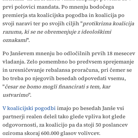
prvi polovici mandata. Po mnenju bodočega
premierja sta koalicijska pogodba in koalicija po
svoji naravi ter po svojih ciljih
"
protikrizna koalicija
razuma, ki se ne obremenjuje z ideološkimi
oznakami
".
Po Janševem mnenju bo odločilnih prvih 18 mesecev
vladanja. Zelo pomembno bo predvsem sprejemanje
in uresničevanje rebalansa proračuna, pri čemer se
bo treba po njegovih besedah odpovedati vsemu,
"
česar ne bomo mogli financirati s tem, kar
ustvarimo
".
V koalicijski pogodbi
imajo po besedah Janše vsi
partnerji realen delež tako glede vpliva kot glede
odgovornosti, za koalicijo pa da stoji 50 poslancev
oziroma skoraj 600.000 glasov volivcev.