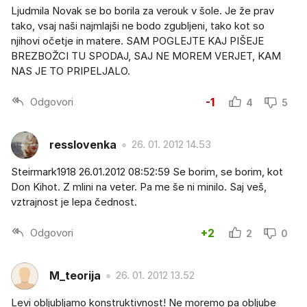
Ljudmila Novak se bo borila za verouk v šole. Je že prav
tako, vsaj naši najmlajši ne bodo zgubljeni, tako kot so
njihovi očetje in matere. SAM POGLEJTE KAJ PIŠEJE
BREZBOŽCI TU SPODAJ, SAJ NE MOREM VERJET, KAM
NAS JE TO PRIPELJALO.
Odgovori
-1
4
5
resslovenka
26. 01. 2012 14.53
Steirmark1918 26.01.2012 08:52:59 Se borim, se borim, kot
Don Kihot. Z mlini na veter. Pa me še ni minilo. Saj veš,
vztrajnost je lepa čednost.
Odgovori
+2
2
0
M_teorija
26. 01. 2012 13.52
Levi obljubljamo konstruktivnost! Ne moremo pa obljube