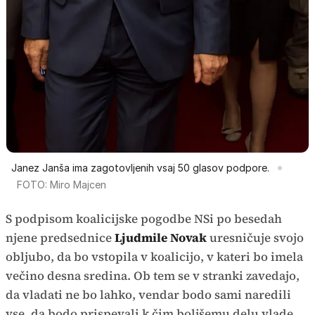
Janez Janša ima zagotovljenih vsaj 50 glasov podpore.
FOTO: Miro Majcen
S podpisom koalicijske pogodbe NSi po besedah
njene predsednice
Ljudmile Novak
uresničuje svojo
obljubo, da bo vstopila v koalicijo, v kateri bo imela
večino desna sredina. Ob tem se v stranki zavedajo,
da vladati ne bo lahko, vendar bodo sami naredili
vse, da bodo prispevali k čim boljšemu delu vlade.