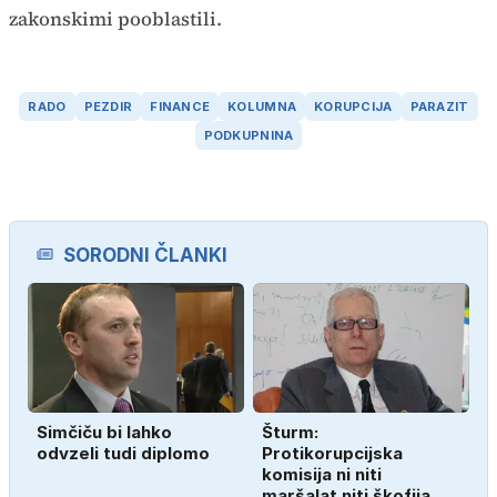
zakonskimi pooblastili.
RADO
PEZDIR
FINANCE
KOLUMNA
KORUPCIJA
PARAZIT
PODKUPNINA
SORODNI ČLANKI
Simčiču bi lahko
Šturm:
odvzeli tudi diplomo
Protikorupcijska
komisija ni niti
maršalat niti škofija