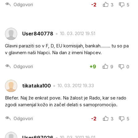
Odgovori
-2
3
5
User840778
10. 03. 2012 19.51
Glavni paraziti so v F, D, EU komisijah, bankah........ tu so pa
v glavnem naši hlapci. Na dan z imeni hlapcev.
Odgovori
+9
9
0
tikataka100
10. 03. 2012 19.33
Blefer. Naj že enkrat pove. Na žalost je Rado, kar se rado
zgodi xamenjal kožo in začel delati s samopromocijo.
Odgovori
-2
3
5
User697026
10. 03. 2012 19.01