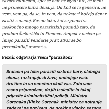
zavarovalnicami, spet se baje ne zgodi nič, če meni
ne prinesete kufra denarja. Od kod se to generira, ne
vem, vem pa, da se, in vem, da nekateri hočejo denar
za stik z menoj. Ravno tako, kot se generira
neskončno mnogo parazitskih ponudb zato, da
prodam Šušteršiča in Finance. Ampak v nečem pa
imajo paraziti vendarle prav, stvar se bo
premaknila
," opozarja.
Pezdir odgovarja vsem "parazitom"
Bralcem pa tole: paraziti so brez barv, slabega
okusa, razkrajajo državo, uničujejo vaše
družine in so nenehno okoli vas. Zato vam
resno priporočam, da jih izsledite in takoj
prijavite kriminalistični policiji. Ministra
Gorenaka (Vinko Gorenak, minister za notranje
zadeve) pa pozivam, da prekine visoko sezono