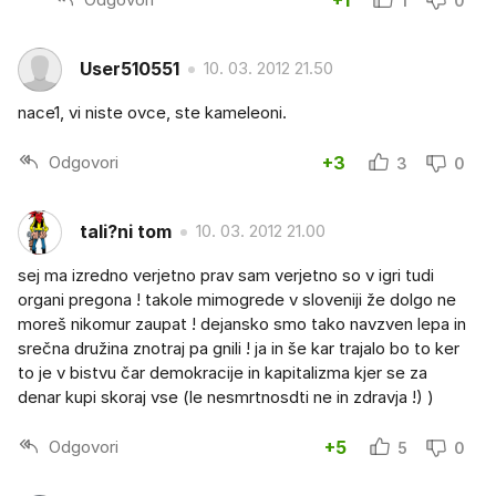
+1
1
0
User510551
10. 03. 2012 21.50
nace1, vi niste ovce, ste kameleoni.
Odgovori
+3
3
0
tali?ni tom
10. 03. 2012 21.00
sej ma izredno verjetno prav sam verjetno so v igri tudi
organi pregona ! takole mimogrede v sloveniji že dolgo ne
moreš nikomur zaupat ! dejansko smo tako navzven lepa in
srečna družina znotraj pa gnili ! ja in še kar trajalo bo to ker
to je v bistvu čar demokracije in kapitalizma kjer se za
denar kupi skoraj vse (le nesmrtnosdti ne in zdravja !) )
Odgovori
+5
5
0