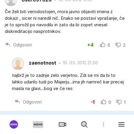
Če želi biti verodostojen, mora javno objaviti imena z
dokazi , sicer ni naredil nič. Enako se postavi vprašanje, če
je to sprožil po navodilu in zato da bi zopet vnesel
diskreditacijo nasprotnikov.
Odgovori
+4
6
2
zaenotnost
10. 03. 2012 21.50
najbrž je to zadnje zelo verjetno. Zdi se mi da bi to
lahko udarilo tudi po Majerju...ima jih namreč kar precej
masla na glavi...bog ve če res
Odgovori
-1
0
1
User456520
10. 03. 2012 18.15
Pezdir naj najprej pomete pred svojim pragom.