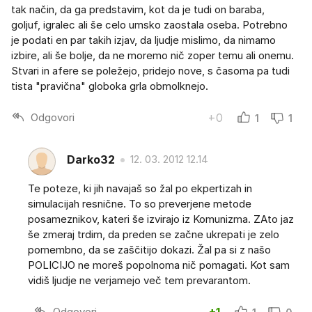
tak način, da ga predstavim, kot da je tudi on baraba,
goljuf, igralec ali še celo umsko zaostala oseba. Potrebno
je podati en par takih izjav, da ljudje mislimo, da nimamo
izbire, ali še bolje, da ne moremo nič zoper temu ali onemu.
Stvari in afere se poležejo, pridejo nove, s časoma pa tudi
tista "pravična" globoka grla obmolknejo.
Odgovori
+0
1
1
Darko32
12. 03. 2012 12.14
Te poteze, ki jih navajaš so žal po ekpertizah in
simulacijah resnične. To so preverjene metode
posameznikov, kateri še izvirajo iz Komunizma. ZAto jaz
še zmeraj trdim, da preden se začne ukrepati je zelo
pomembno, da se zaščitijo dokazi. Žal pa si z našo
POLICIJO ne moreš popolnoma nič pomagati. Kot sam
vidiš ljudje ne verjamejo več tem prevarantom.
Odgovori