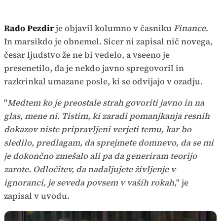
Rado Pezdir
je objavil kolumno v časniku
Finance
.
In marsikdo je obnemel. Sicer ni zapisal nič novega,
česar ljudstvo že ne bi vedelo, a vseeno je
presenetilo, da je nekdo javno spregovoril in
razkrinkal umazane posle, ki se odvijajo v ozadju.
"
Medtem ko je preostale strah govoriti javno in na
glas, mene ni. Tistim, ki zaradi pomanjkanja resnih
dokazov niste pripravljeni verjeti temu, kar bo
sledilo, predlagam, da sprejmete domnevo, da se mi
je dokončno zmešalo ali pa da generiram teorijo
zarote. Odločitev, da nadaljujete življenje v
ignoranci, je seveda povsem v vaših rokah
," je
zapisal v uvodu.