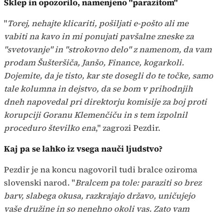
Sklep in opozorilo, namenjeno "parazitom"
"
Torej, nehajte klicariti, pošiljati e-pošto ali me
vabiti na kavo in mi ponujati pavšalne zneske za
"svetovanje" in "strokovno delo" z namenom, da vam
prodam Šušteršiča, Janšo, Finance, kogarkoli.
Dojemite, da je tisto, kar ste dosegli do te točke, samo
tale kolumna in dejstvo, da se bom v prihodnjih
dneh napovedal pri direktorju komisije za boj proti
korupciji Goranu Klemenčiču in s tem izpolnil
proceduro številko ena
," zagrozi Pezdir.
Kaj pa se lahko iz vsega nauči ljudstvo?
Pezdir je na koncu nagovoril tudi bralce oziroma
slovenski narod. "
Bralcem pa tole: paraziti so brez
barv, slabega okusa, razkrajajo državo, uničujejo
vaše družine in so nenehno okoli vas. Zato vam