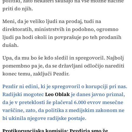
politiki, zato nekateri skušajo na vse možne načine
priti do njih.
Meni, da je veliko ljudi na prodaj, tudi na
direktoratih, ministrstvih in podobno, ogromno
ljudi pa hodi okoli in povprašuje po teh prodanih
dušah.
Upa, da mu bo še kdo sledil in spregovoril. Najbolj
pomembno pa je, da se državljani odločijo narediti
konec temu, zaključi Pezdir.
Pezdir ni edini, ki je spregovoril o korupciji pri nas.
Radijski mogotec
Leo Oblak
je danes javno priznal,
da je v preteklosti že plačeval 6.000 evrov mesečne
varščine, zato, da politika z medijskim zakonom ne
bi ukinila njegove radijske postaje.
Protikorupcijska komisija: Pezdirja smo že