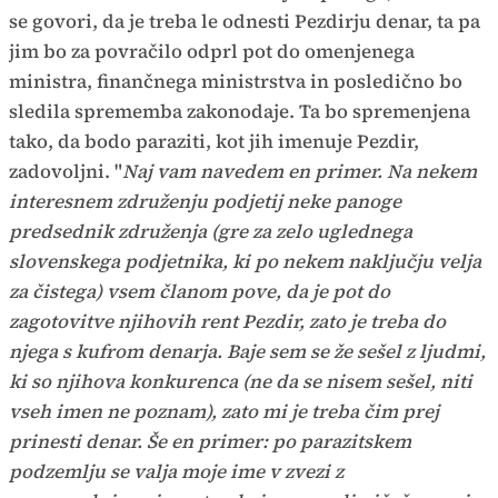
se govori, da je treba le odnesti Pezdirju denar, ta pa
jim bo za povračilo odprl pot do omenjenega
ministra, finančnega ministrstva in posledično bo
sledila sprememba zakonodaje. Ta bo spremenjena
tako, da bodo paraziti, kot jih imenuje Pezdir,
zadovoljni. "
Naj vam navedem en primer. Na nekem
interesnem združenju podjetij neke panoge
predsednik združenja (gre za zelo uglednega
slovenskega podjetnika, ki po nekem naključju velja
za čistega) vsem članom pove, da je pot do
zagotovitve njihovih rent Pezdir, zato je treba do
njega s kufrom denarja. Baje sem se že sešel z ljudmi,
ki so njihova konkurenca (ne da se nisem sešel, niti
vseh imen ne poznam), zato mi je treba čim prej
prinesti denar. Še en primer: po parazitskem
podzemlju se valja moje ime v zvezi z