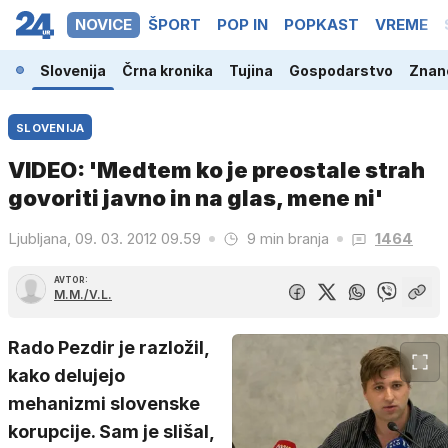
NOVICE
ŠPORT
POP IN
POPKAST
VREME
Slovenija
Črna kronika
Tujina
Gospodarstvo
Znano
SLOVENIJA
VIDEO: 'Medtem ko je preostale strah
govoriti javno in na glas, mene ni'
Ljubljana, 09. 03. 2012 09.59
9 min branja
1464
AVTOR:
M.M./V.L.
Rado Pezdir je razložil,
kako delujejo
mehanizmi slovenske
korupcije. Sam je slišal,