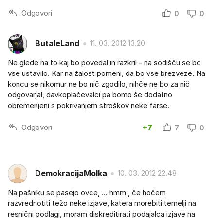
Odgovori
0
0
ButaleLand
11. 03. 2012 13.20
Ne glede na to kaj bo povedal in razkril - na sodišču se bo
vse ustavilo. Kar na žalost pomeni, da bo vse brezveze. Na
koncu se nikomur ne bo nič zgodilo, nihče ne bo za nič
odgovarjal, davkoplačevalci pa bomo še dodatno
obremenjeni s pokrivanjem stroškov neke farse.
Odgovori
+7
7
0
DemokracijaMolka
10. 03. 2012 22.48
Na pašniku se pasejo ovce, ... hmm , če hočem
razvrednotiti težo neke izjave, katera morebiti temelji na
resnični podlagi, moram diskreditirati podajalca izjave na