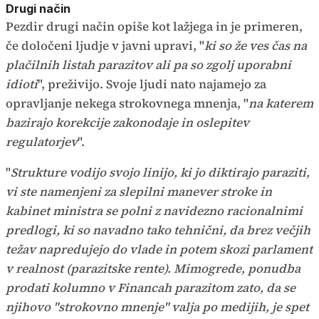
Drugi način
Pezdir drugi način opiše kot lažjega in je primeren,
če določeni ljudje v javni upravi, "
ki so že ves čas na
plačilnih listah parazitov ali pa so zgolj uporabni
idioti
", preživijo. Svoje ljudi nato najamejo za
opravljanje nekega strokovnega mnenja, "
na katerem
bazirajo korekcije zakonodaje in oslepitev
regulatorjev
".
"
Strukture vodijo svojo linijo, ki jo diktirajo paraziti,
vi ste namenjeni za slepilni manever stroke in
kabinet ministra se polni z navidezno racionalnimi
predlogi, ki so navadno tako tehnični, da brez večjih
težav napredujejo do vlade in potem skozi parlament
v realnost (parazitske rente). Mimogrede, ponudba
prodati kolumno v Financah parazitom zato, da se
njihovo "strokovno mnenje" valja po medijih, je spet