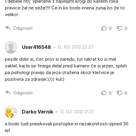
\'debele riti\' vpletene z najvišjimi krogi do katerih roka
pravice žal ne seže!!!! Če in ko bodo imena zunaj bo že to
veliko!
Odgovori
0
0
User416548
12. 03. 2012 22.27
pezdir dobr si, čist prov si naredu, tut takrat ko si mal
zaklel, kaj bi se finega delal pred kamero če si jezen, sploh
pa psihologi pravijo da jeza izražena skozi kletvice je
pozitivna za zdravje:)))) kul:)
Odgovori
0
0
Darko Vernik
12. 03. 2012 21.21
a bodo tudi preiskovali postopke in nezakonitosti izpred 30
let