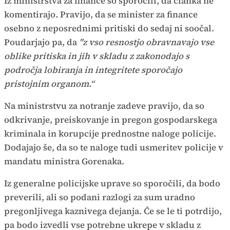
Iz ministrstva za finance so sporočili, da članka ne
komentirajo. Pravijo, da se minister za finance
osebno z neposrednimi pritiski do sedaj ni soočal.
Poudarjajo pa, da
"z vso resnostjo obravnavajo vse
oblike pritiska in jih v skladu z zakonodajo s
področja lobiranja in integritete sporočajo
pristojnim organom.“
Na ministrstvu za notranje zadeve pravijo, da so
odkrivanje, preiskovanje in pregon gospodarskega
kriminala in korupcije prednostne naloge policije.
Dodajajo še, da so te naloge tudi usmeritev policije v
mandatu ministra Gorenaka.
Iz generalne policijske uprave so sporočili, da bodo
preverili, ali so podani razlogi za sum uradno
pregonljivega kaznivega dejanja. Če se le ti potrdijo,
pa bodo izvedli vse potrebne ukrepe v skladu z