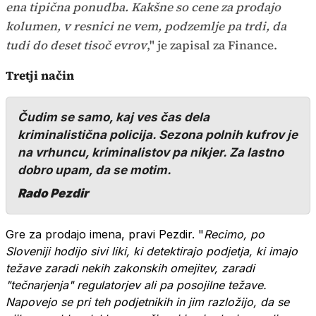
ena tipična ponudba. Kakšne so cene za prodajo
kolumen, v resnici ne vem, podzemlje pa trdi, da
tudi do deset tisoč evrov
," je zapisal za Finance.
Tretji način
Čudim se samo, kaj ves čas dela
kriminalistična policija. Sezona polnih kufrov je
na vrhuncu, kriminalistov pa nikjer. Za lastno
dobro upam, da se motim.
Rado Pezdir
Gre za prodajo imena, pravi Pezdir. "
Recimo, po
Sloveniji hodijo sivi liki, ki detektirajo podjetja, ki imajo
težave zaradi nekih zakonskih omejitev, zaradi
"tečnarjenja" regulatorjev ali pa posojilne težave.
Napovejo se pri teh podjetnikih in jim razložijo, da se