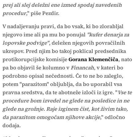
prej ali slej deležni ene izmed spodaj navedenih
procedur
," piše Pezdir.
V nadaljevanju pravi, da bo vsak, ki bo zlorabljal
njegovo ime ali pa mu bo ponujal
"kufer denarja za
lopovske podvige"
, deležen njegovih povračilnih
ukrepov. Pred njim bo takoj poklical predsednika
protikorupcijske komisije
Gorana Klemenčiča
, nato
pa bo objavil še kolumno v
Financah
, v kateri bo
podrobno opisal nečednosti. Če to ne bo zaleglo,
potem "parazitom" obljublja, da bo uporabil vsa
pravna sredstva, da te abotneže izloči iz igre. "
Vse te
procedure bom izvedel ne glede na posledice in ne
glede na grožnje. Raje izginem čist, kot živim tako,
da parazitom omogočam njihove akcije
," odločno
dodaja.