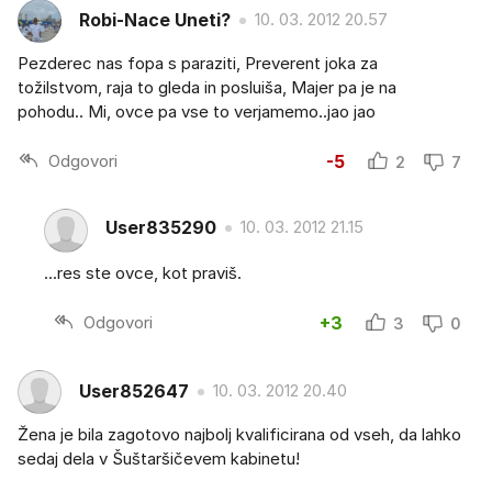
Robi-Nace Uneti?
10. 03. 2012 20.57
Pezderec nas fopa s paraziti, Preverent joka za
tožilstvom, raja to gleda in posluiša, Majer pa je na
pohodu.. Mi, ovce pa vse to verjamemo..jao jao
Odgovori
-5
2
7
User835290
10. 03. 2012 21.15
...res ste ovce, kot praviš.
Odgovori
+3
3
0
User852647
10. 03. 2012 20.40
Žena je bila zagotovo najbolj kvalificirana od vseh, da lahko
sedaj dela v Šuštaršičevem kabinetu!