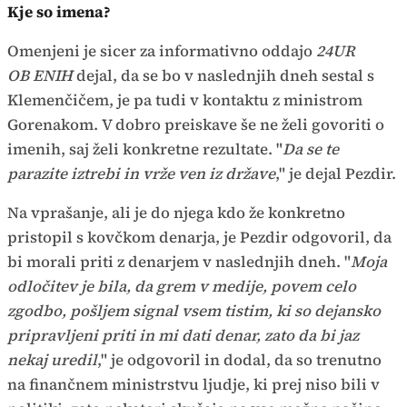
Kje so imena?
Omenjeni je sicer za informativno oddajo
24UR
OB ENIH
dejal, da se bo v naslednjih dneh sestal s
Klemenčičem, je pa tudi v kontaktu z ministrom
Gorenakom. V dobro preiskave še ne želi govoriti o
imenih, saj želi konkretne rezultate. "
Da se te
parazite iztrebi in vrže ven iz države
," je dejal Pezdir.
Na vprašanje, ali je do njega kdo že konkretno
pristopil s kovčkom denarja, je Pezdir odgovoril, da
bi morali priti z denarjem v naslednjih dneh. "
Moja
odločitev je bila, da grem v medije, povem celo
zgodbo, pošljem signal vsem tistim, ki so dejansko
pripravljeni priti in mi dati denar, zato da bi jaz
nekaj uredil
," je odgovoril in dodal, da so trenutno
na finančnem ministrstvu ljudje, ki prej niso bili v