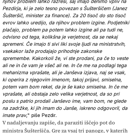
njihov problem lahko razreši, saj imajo denimo vpliv na
Pezdirja, ki je zelo tesno povezan s Šušteršičem (Janez
Šušteršič, minister za finance). Za 20 tisoč do sto tisoč
evrov lahko uredijo, da njihov problem izgine. Podjetniki
plačajo, problem pa potem lahko izgine ali pa tudi ne,
odvisno od tega, kolikšna je verjetnost, da se nekaj
spremeni. Če imajo ti sivi liki svoje ljudi na ministrstvih,
vsekakor laže prodajajo prihodnje zakonske
spremembe. Kakorkoli že, vi ste prodani, pa če to veste
ali ne in če vam je všeč ali ne. In če me na podlagi tega
mehanizma vprašate, ali je Janševa izjava, naj se vsak,
ki operira z njegovim imenom, takoj prijavi, smiselna,
potem vam bom rekel, da je še kako smiselna. In če me
vprašate, ali obstaja zelo velika verjetnost, da so pri
poslu s patrio prodali Janševo ime, vam bom, ne glede
na zadržke, ki jih imam do Janše, iskreno odgovoril, da
imate prav
," piše Pezdir.
V nadaljevanju zapiše, da paraziti iščejo pot do
ministra Šušteršiča. Gre za vsaj tri panoge, v katerih