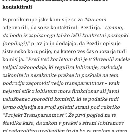
kontaktirali
Iz protikorupcijske komisije so za
24ur.com
odgovorili, da so že kontaktirali Pezdirja. "
Upamo,
da bodo iz zapisanega lahko izšli konkretni postopki
(z epilogi)
," pravijo in dodajajo, da Pezdir opisuje
sistemsko korupcijo, na katero ves čas opozarja tudi
komisija. "
Pred več kot letom dni je v Sloveniji začela
veljati zakonodaja, ki regulira lobiranje, razločuje
zakonite in nezakonite prakse in poskuša na tem
področju zagotoviti večjo transparentnost – vsak
nejavni stik z lobistom mora funkcionar ali javni
uslužbenec sporočiti komisiji, ki te podatke tudi
javno objavlja na svoji spletni strani pod rubriko
“Projekt Transparentnost”. Že prvi pogled na te
številke kaže, da zakon v praksi s strani lobirancev
ni zadovoljivo uveljavljen in da bo za prelom s staro