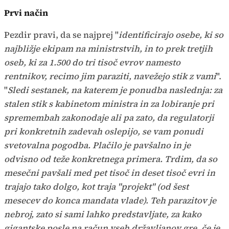
Prvi način
Pezdir pravi, da se najprej "
identificirajo osebe, ki so
najbližje ekipam na ministrstvih, in to prek tretjih
oseb, ki za 1.500 do tri tisoč evrov namesto
rentnikov, recimo jim paraziti, navežejo stik z vami
".
"
Sledi sestanek, na katerem je ponudba naslednja: za
stalen stik s kabinetom ministra in za lobiranje pri
spremembah zakonodaje ali pa zato, da regulatorji
pri konkretnih zadevah oslepijo, se vam ponudi
svetovalna pogodba. Plačilo je pavšalno in je
odvisno od teže konkretnega primera. Trdim, da so
mesečni pavšali med pet tisoč in deset tisoč evri in
trajajo tako dolgo, kot traja "projekt" (od šest
mesecev do konca mandata vlade). Teh parazitov je
nebroj, zato si sami lahko predstavljate, za kako
gigantske posle na račun vseh državljanov gre, če je