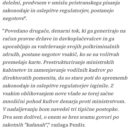
deležni, predvsem v smislu pristranskega pisanja
zakonodaje in oslepitve regulatorjev, postanejo
negotove
".
"
Povedano drugače, denarni tok, ki ga generirajo na
račun pravne države in davkoplačevalcev in ga
uporabljajo za vzdrževanje svojih polkriminalnih
združb, postane negotov vsakič, ko se na volitvah
premešajo karte. Prestrukturiranje ministrskih
kabinetov in zamenjavanje vodilnih kadrov po
direktoratih pomenita, da so stare poti do sprememb
zakonodaje in oslepitve regulatorjev izginile. Z
vsakim oblikovanjem nove vlade se torej začne
množični pohod kufrov denarja proti ministrstvom.
V nadaljevanju bom navedel tri tipične postopke.
Dva sem doživel, o enem se brez sramu govori po
zakotnih "kafanah"
," razlaga Pezdir.