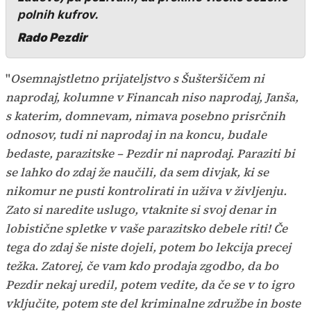
polnih kufrov.
Rado Pezdir
"
Osemnajstletno prijateljstvo s Šušteršičem ni
naprodaj, kolumne v Financah niso naprodaj, Janša,
s katerim, domnevam, nimava posebno prisrčnih
odnosov, tudi ni naprodaj in na koncu, budale
bedaste, parazitske – Pezdir ni naprodaj. Paraziti bi
se lahko do zdaj že naučili, da sem divjak, ki se
nikomur ne pusti kontrolirati in uživa v življenju.
Zato si naredite uslugo, vtaknite si svoj denar in
lobistične spletke v vaše parazitsko debele riti! Če
tega do zdaj še niste dojeli, potem bo lekcija precej
težka. Zatorej, če vam kdo prodaja zgodbo, da bo
Pezdir nekaj uredil, potem vedite, da če se v to igro
vključite, potem ste del kriminalne združbe in boste