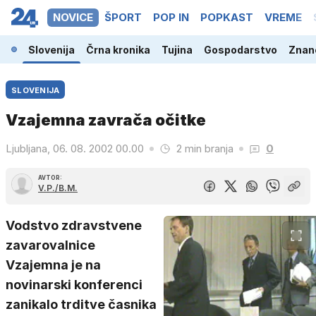
NOVICE
ŠPORT
POP IN
POPKAST
VREME
Slovenija
Črna kronika
Tujina
Gospodarstvo
Znano
SLOVENIJA
Vzajemna zavrača očitke
Ljubljana, 06. 08. 2002 00.00
2 min branja
0
AVTOR:
V.P./B.M.
Vodstvo zdravstvene
zavarovalnice
Vzajemna je na
novinarski konferenci
zanikalo trditve časnika