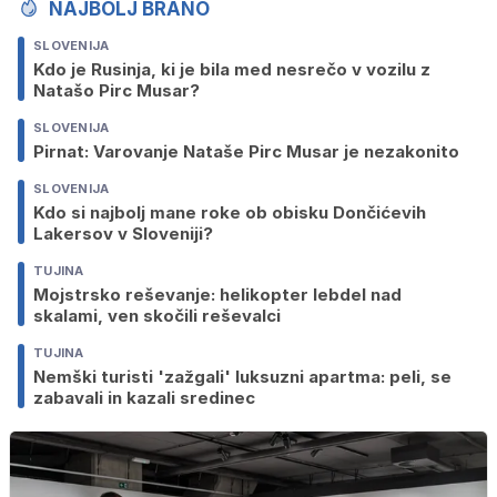
NAJBOLJ BRANO
SLOVENIJA
Kdo je Rusinja, ki je bila med nesrečo v vozilu z
Natašo Pirc Musar?
SLOVENIJA
Pirnat: Varovanje Nataše Pirc Musar je nezakonito
SLOVENIJA
Kdo si najbolj mane roke ob obisku Dončićevih
Lakersov v Sloveniji?
TUJINA
Mojstrsko reševanje: helikopter lebdel nad
skalami, ven skočili reševalci
TUJINA
Nemški turisti 'zažgali' luksuzni apartma: peli, se
zabavali in kazali sredinec