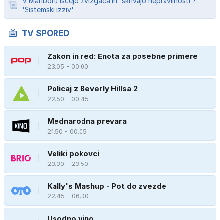
V Mariboru iščejo žvižgača in 'skrivajo nepravilnosti'?
'Sistemski izziv'
TV SPORED
Zakon in red: Enota za posebne primere
23.05 - 00.00
Policaj z Beverly Hillsa 2
22.50 - 00.45
Mednarodna prevara
21.50 - 00.05
Veliki pokovci
23.30 - 23.50
Kally's Mashup - Pot do zvezde
22.45 - 06.00
Usodno vino