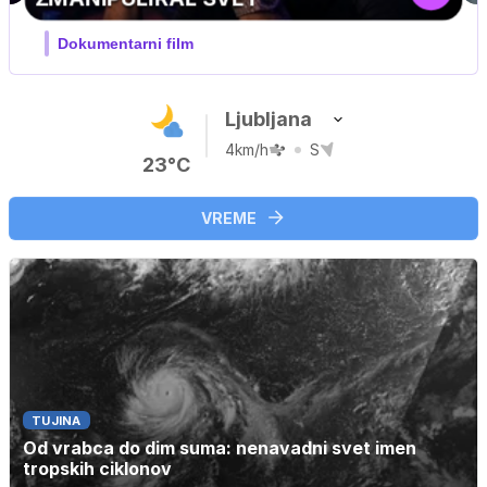
Film meseca / družinski, pustolovski
Ljubljana
4km/h
S
23°C
VREME
TUJINA
Od vrabca do dim suma: nenavadni svet imen
tropskih ciklonov