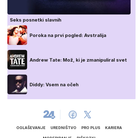
Seks posnetki slavnih
Poroka na prvi pogled: Avstralija
Andrew Tate: Mož, ki je zmanipuliral svet
Diddy: Vsem na očeh
OGLAŠEVANJE
UREDNIŠTVO
PRO PLUS
KARIERA