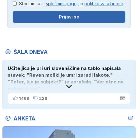
Strinjam se s
splošnimi pogoji
in
politiko zasebnosti
.
Prijavi se
ŠALA DNEVA
Učiteljica je pri uri slovenščine na tablo napisala
stavek: "Reven moški je umrl zaradi lakote."
"Peter, kje je subjekt?" je vprašala. "Verjetno na
pokopališču!"
1468
228
ANKETA