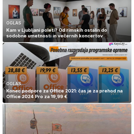
OGLAS
Kam v Ljubljani poleti? Od rimskih ostalin do
sodobne umetnosti in večernih koncertov
OGLAS
Konec podpore za Office 2021: čas je za prehod na
Office 2024 Pro za 19,99 €