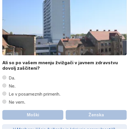
Ali so po vašem mnenju žvižgači v javnem zdravstvu
dovolj zaščiteni?
Da.
Ne.
Le v posameznih primerih.
Ne vem.
Moški
Ženska