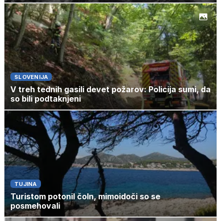
SLOVENIJA
V treh tednih gasili devet požarov: Policija sumi, da
so bili podtaknjeni
TUJINA
Turistom potonil čoln, mimoidoči so se
posmehovali