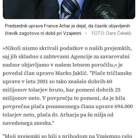
Predsednik uprave France Arhar je dejal, da časnik objavljenih
številk zagotovo ni dobil pri Vzajemni
FOTO: Dare Čekeliš
»Nikoli nismo skrivali podatkov o naših prejemkih,
saj jih skladno z zahtevami Agencije za zavarovalni
nadzor objavljamo v našem letnem poročilu,« je
povedal član uprave Marko Jaklič. "Plače tričlanske
uprave v letu 2001 so tako znašale dobrih 60
milijonov tolarjev bruto, kar pomeni dobrih 25
milijonov neto. V povprečju to pomeni, da je bila
povprečna plača posameznega člana uprave 694.000
tolarjev neto, plača dr. Arharja pa še nižja od
navedenega zneska."
"Moji prejemki so bili s prihodom na Vzajemno celo