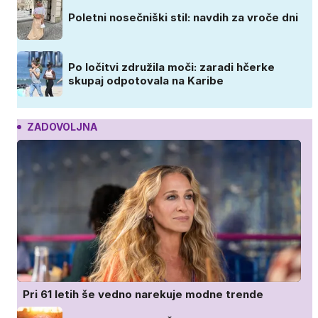
Poletni nosečniški stil: navdih za vroče dni
Po ločitvi združila moči: zaradi hčerke
skupaj odpotovala na Karibe
ZADOVOLJNA
Pri 61 letih še vedno narekuje modne trende