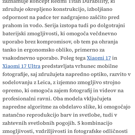
zaznamuje koncept Redmi Titan Durability, ki
združuje okrepljeno konstrukcijo, izboljšano
odpornost na padce ter nadgrajeno zaščito pred
prahom in vodo. Serija izstopa tudi po dolgotrajni
baterijski zmogljivosti, ki omogoča večdnevno
uporabo brez kompromisov, ob tem pa ohranja
tanko in ergonomsko obliko, primerno za
vsakodnevno uporabo. Poleg tega
Xiaomi 17
in
Xiaomi 17 Ultra
predstavljata vrhunec mobilne
fotografije, saj združujeta napredno optiko, razvito v
sodelovanju z Leica, z izjemno zmogljivo strojno
opremo, ki omogoča zajem fotografij in videov na
profesionalni ravni. Oba modela vključujeta
napredne algoritme za obdelavo slike, ki omogočajo
natančno reprodukcijo barv in svetlobe, tudi v
zahtevnih svetlobnih pogojih. S kombinacijo
zmogljivosti, vzdržljivosti in fotografske odličnosti