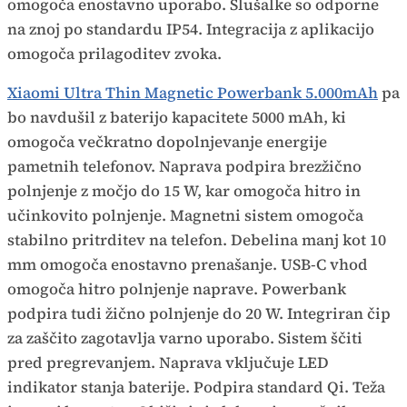
omogoča enostavno uporabo. Slušalke so odporne
na znoj po standardu IP54. Integracija z aplikacijo
omogoča prilagoditev zvoka.
Xiaomi Ultra Thin Magnetic Powerbank 5.000mAh
pa
bo navdušil z baterijo kapacitete 5000 mAh, ki
omogoča večkratno dopolnjevanje energije
pametnih telefonov. Naprava podpira brezžično
polnjenje z močjo do 15 W, kar omogoča hitro in
učinkovito polnjenje. Magnetni sistem omogoča
stabilno pritrditev na telefon. Debelina manj kot 10
mm omogoča enostavno prenašanje. USB-C vhod
omogoča hitro polnjenje naprave. Powerbank
podpira tudi žično polnjenje do 20 W. Integriran čip
za zaščito zagotavlja varno uporabo. Sistem ščiti
pred pregrevanjem. Naprava vključuje LED
indikator stanja baterije. Podpira standard Qi. Teža