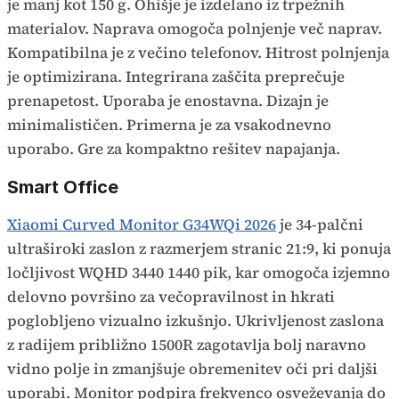
je manj kot 150 g. Ohišje je izdelano iz trpežnih
materialov. Naprava omogoča polnjenje več naprav.
Kompatibilna je z večino telefonov. Hitrost polnjenja
je optimizirana. Integrirana zaščita preprečuje
prenapetost. Uporaba je enostavna. Dizajn je
minimalističen. Primerna je za vsakodnevno
uporabo. Gre za kompaktno rešitev napajanja.
Smart Office
Xiaomi Curved Monitor G34WQi 2026
je 34-palčni
ultraširoki zaslon z razmerjem stranic 21:9, ki ponuja
ločljivost WQHD 3440 1440 pik, kar omogoča izjemno
delovno površino za večopravilnost in hkrati
poglobljeno vizualno izkušnjo. Ukrivljenost zaslona
z radijem približno 1500R zagotavlja bolj naravno
vidno polje in zmanjšuje obremenitev oči pri daljši
uporabi. Monitor podpira frekvenco osveževanja do