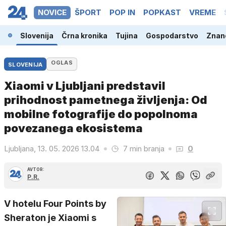
NOVICE
ŠPORT
POP IN
POPKAST
VREME
Slovenija
Črna kronika
Tujina
Gospodarstvo
Znano
OGLAS
SLOVENIJA
Xiaomi v Ljubljani predstavil
prihodnost pametnega življenja: Od
mobilne fotografije do popolnoma
povezanega ekosistema
Ljubljana, 13. 05. 2026 13.04
7 min branja
0
AVTOR:
P.R.
V hotelu Four Points by
Sheraton je Xiaomi s