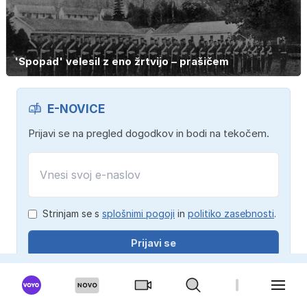
'Spopad' velesil z eno žrtvijo – prašičem
E-NOVICE
Prijavi se na pregled dogodkov in bodi na tekočem.
Strinjam se s
splošnimi pogoji
in
politiko zasebnosti
.
Prijavi se