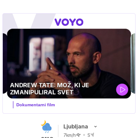
MOJ PRIJATELJ PINGVIN
Film meseca / družinski, pustolovski
Ljubljana
7km/h
S