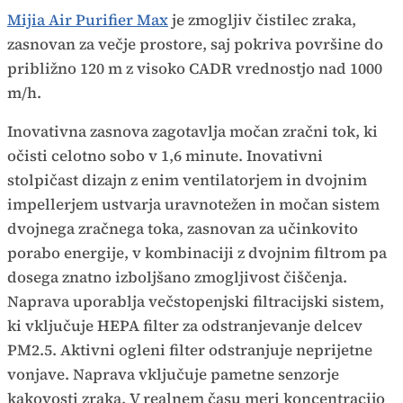
Mijia Air Purifier Max
je zmogljiv čistilec zraka,
zasnovan za večje prostore, saj pokriva površine do
približno 120 m z visoko CADR vrednostjo nad 1000
m/h.
Inovativna zasnova zagotavlja močan zračni tok, ki
očisti celotno sobo v 1,6 minute. Inovativni
stolpičast dizajn z enim ventilatorjem in dvojnim
impellerjem ustvarja uravnotežen in močan sistem
dvojnega zračnega toka, zasnovan za učinkovito
porabo energije, v kombinaciji z dvojnim filtrom pa
dosega znatno izboljšano zmogljivost čiščenja.
Naprava uporablja večstopenjski filtracijski sistem,
ki vključuje HEPA filter za odstranjevanje delcev
PM2.5. Aktivni ogleni filter odstranjuje neprijetne
vonjave. Naprava vključuje pametne senzorje
kakovosti zraka. V realnem času meri koncentracijo