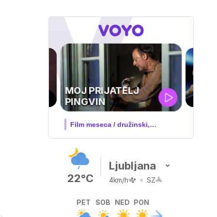
UEFA
SUPERPOKAL
V živo na VOYO: sreda ob 20.30
Ljubljana
22°C
4km/h
SZ
PET
SOB
NED
PON