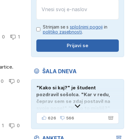
Strinjam se s
splošnimi pogoji
in
politiko zasebnosti
.
0
1
Prijavi se
rtice.
ŠALA DNEVA
0
0
"Kako si kaj?" je študent
pozdravil sošolca. "Kar v redu,
čeprav sem se zdaj postavil na
svoje noge!" "Kako to misliš?"
"Oče mi je vzel avto!"
626
566
1
0
ANKETA