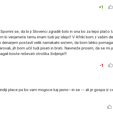
+1
. Spomni se, da bi ji Slovenci zgradili šolo in ona bo za lepo plačo 
em ki verjamete temu imam tudi jaz idejo!! V Afriki bom z vašim d
m denarjem postavil velik namakalni sistem, da bom lahko pomaga
vali, jih bom učil tudi pisati in brati. Naivneže prosim, da se mi ja
ali boste reševati otroška življenja!!!
-1
indiji place pa bo vam mogoce kaj jasno--in se -- ali je gospa iz 