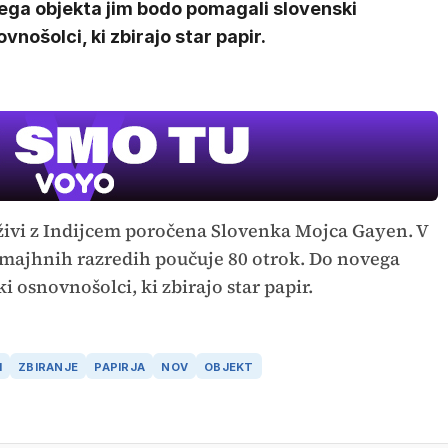
ega objekta jim bodo pomagali slovenski
vnošolci, ki zbirajo star papir.
e živi z Indijcem poročena Slovenka Mojca Gayen. V
premajhnih razredih poučuje 80 otrok. Do novega
 osnovnošolci, ki zbirajo star papir.
I
ZBIRANJE
PAPIRJA
NOV
OBJEKT