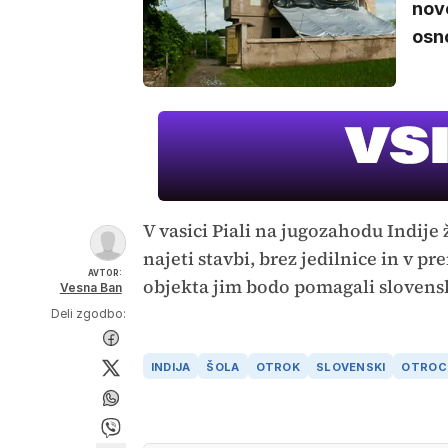
nov
osno
V vasici Piali na jugozahodu Indij
najeti stavbi, brez jedilnice in v 
AVTOR:
objekta jim bodo pomagali slovenski
Vesna Ban
Deli zgodbo:
INDIJA
ŠOLA
OTROK
SLOVENSKI
OTROC