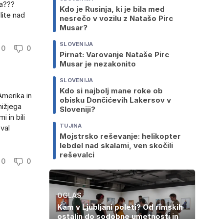
ga???
Kdo je Rusinja, ki je bila med
lite nad
nesrečo v vozilu z Natašo Pirc
Musar?
SLOVENIJA
0
0
Pirnat: Varovanje Nataše Pirc
Musar je nezakonito
SLOVENIJA
Kdo si najbolj mane roke ob
Amerika in
obisku Dončićevih Lakersov v
nižjega
Sloveniji?
i in bili
TUJINA
val
Mojstrsko reševanje: helikopter
lebdel nad skalami, ven skočili
reševalci
0
0
OGLAS
Kam v Ljubljani poleti? Od rimskih
ostalin do sodobne umetnosti in