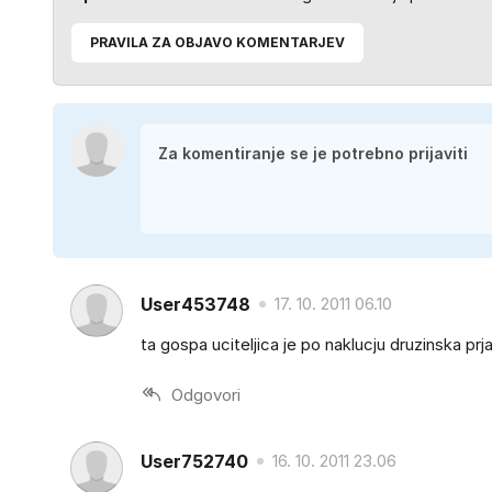
PRAVILA ZA OBJAVO KOMENTARJEV
User453748
17. 10. 2011 06.10
ta gospa uciteljica je po naklucju druzinska prj
Odgovori
User752740
16. 10. 2011 23.06