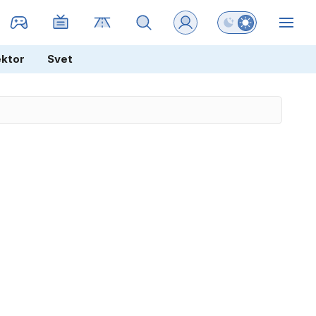
Preklopi barvni na
ZIN
ektor
Svet