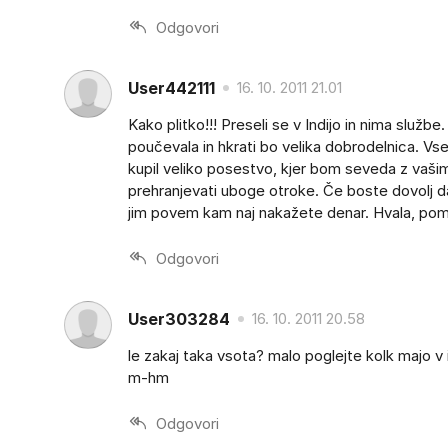
Odgovori
User442111
16. 10. 2011 21.01
Kako plitko!!! Preseli se v Indijo in nima službe
poučevala in hkrati bo velika dobrodelnica. Vs
kupil veliko posestvo, kjer bom seveda z vaši
prehranjevati uboge otroke. Če boste dovolj daro
jim povem kam naj nakažete denar. Hvala, pomag
Odgovori
User303284
16. 10. 2011 20.58
le zakaj taka vsota? malo poglejte kolk majo v 
m-hm
Odgovori