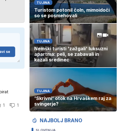
TUJINA
Turistom potonil čoln, mimoidoči
so se posmehovali
TUJINA
Nemški turisti 'zažgali' luksuzni
avi se
apartma: peli, se zabavali in
kazali sredinec
birat
TUJINA
'Skrivni' otok na Hrvaškem raj za
svingerje?
1
1
NAJBOLJ BRANO
SLOVENIJA