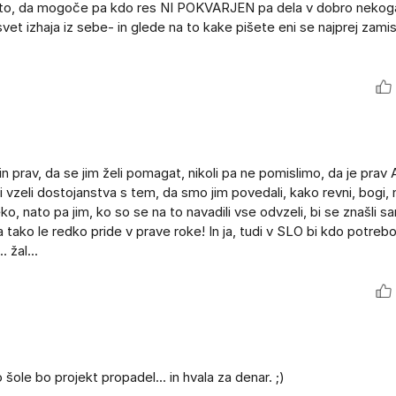
e na to, da mogoče pa kdo res NI POKVARJEN pa dela v dobro neko
vet izhaja iz sebe- in glede na to kake pišete eni se najprej zamis
 in prav, da se jim želi pomagat, nikoli pa ne pomislimo, da je prav 
i vzeli dostojanstva s tem, da smo jim povedali, kako revni, bogi, 
eko, nato pa jim, ko so se na to navadili vse odvzeli, bi se znašli sam
a tako le redko pride v prave roke! In ja, tudi v SLO bi kdo potrebo
žal...
šole bo projekt propadel... in hvala za denar. ;)