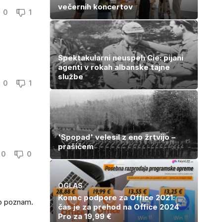
večernih koncertov
0
1
Spektakularni neuspeh Cie: pijani
agenti v rokah albanske tajne
službe
0
1
'Spopad' velesil z eno žrtvijo –
prašičem
0
0
OGLAS
Konec podpore za Office 2021:
ro poznam.
čas je za prehod na Office 2024
Pro za 19,99 €