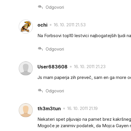
Odgovori
ochi
16. 10. 2011 21.53
Na Forbsovi top10 lestvici najbogatejših ljudi
Odgovori
User683608
16. 10. 2011 21.23
Js mam paperja zih preveč, sam en ga more od
Odgovori
th3m3tun
16. 10. 2011 21.19
Nekateri spet pljuvajo na pamet brez kakršneg
Mogoče je zanimiv podatek, da Mojca Gayen 