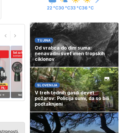
22 °C
30 °C
33 °C
36 °C
TUJINA
Od vrabca do dim suma:
nenavadni svet imen tropskih
ciklonov
SLOVENIJA
V treh tednih gasili devet
požarov: Policija sumi, da so bili
podtaknjeni
strpnosti.