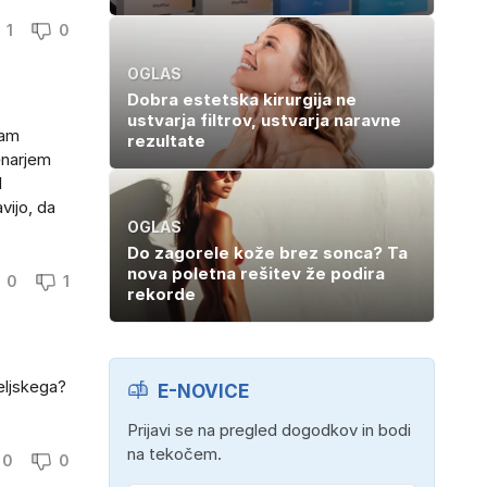
1
0
OGLAS
Dobra estetska kirurgija ne
ustvarja filtrov, ustvarja naravne
tam
rezultate
enarjem
l
vijo, da
OGLAS
Do zagorele kože brez sonca? Ta
nova poletna rešitev že podira
0
1
rekorde
celjskega?
E-NOVICE
Prijavi se na pregled dogodkov in bodi
na tekočem.
0
0