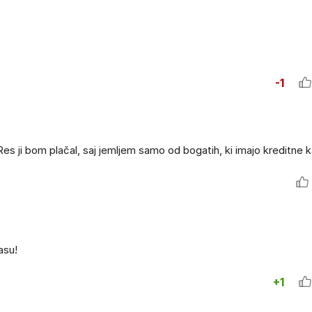
-1
 bom plačal, saj jemljem samo od bogatih, ki imajo kreditne ka
asu!
+1