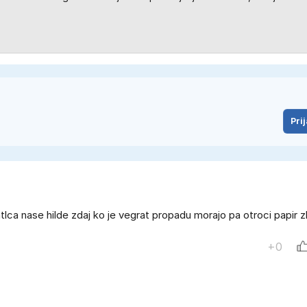
Prij
atlca nase hilde zdaj ko je vegrat propadu morajo pa otroci papir z
+0