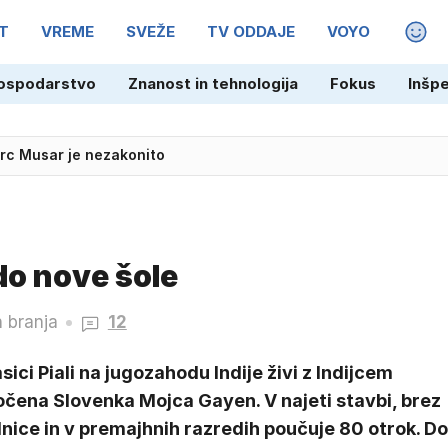
T
VREME
SVEŽE
TV ODDAJE
VOYO
MAGA
ospodarstvo
Znanost in tehnologija
Fokus
Inšp
irc Musar je nezakonito
do nove šole
n branja
12
sici Piali na jugozahodu Indije živi z Indijcem
očena Slovenka Mojca Gayen. V najeti stavbi, brez
lnice in v premajhnih razredih poučuje 80 otrok. Do