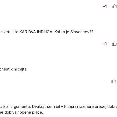
-1
 na svetu sta KAR DVA INDIJCA. Koliko je Slovencev??
-1
nest k ni cajta
a koli argumenta. Dvakrat sem bil v Pialiju in razmere precej dob
ne dobiva nobene plače.