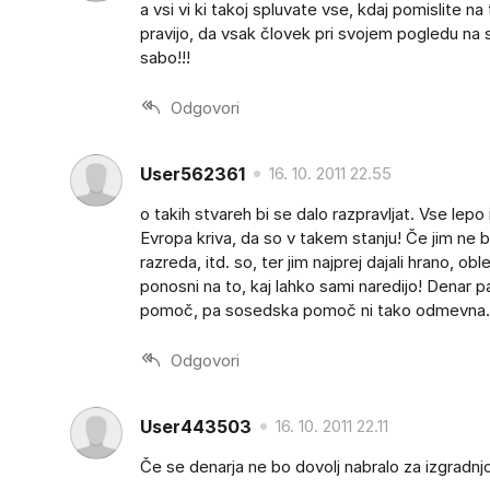
a vsi vi ki takoj spluvate vse, kdaj pomislit
pravijo, da vsak človek pri svojem pogledu na s
sabo!!!
Odgovori
User562361
16. 10. 2011 22.55
o takih stvareh bi se dalo razpravljat. Vse lepo
Evropa kriva, da so v takem stanju! Če jim ne b
razreda, itd. so, ter jim najprej dajali hrano, obl
ponosni na to, kaj lahko sami naredijo! Denar p
pomoč, pa sosedska pomoč ni tako odmevna... 
Odgovori
User443503
16. 10. 2011 22.11
Če se denarja ne bo dovolj nabralo za izgradnjo 