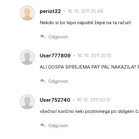
periot22
16. 10. 2011 20.48
Nekdo si bo lepo napolnil žepe na ta račun!
Odgovori
User777809
16. 10. 2011 20.15
ALI GOSPA SPREJEMA PAY PAL NAKAZILA? Res ji
Odgovori
User752740
16. 10. 2011 20.10
všečno! končno neki pozitivnega po dolgem č
Odgovori