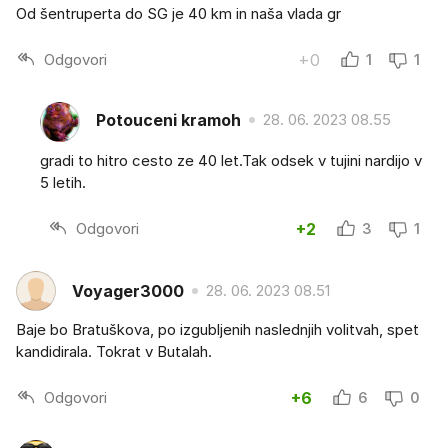
Od šentruperta do SG je 40 km in naša vlada gr
Odgovori
+0
1
1
Potouceni kramoh
28. 06. 2023 08.55
gradi to hitro cesto ze 40 let.Tak odsek v tujini nardijo v
5 letih.
Odgovori
+2
3
1
Voyager3000
28. 06. 2023 08.51
Baje bo Bratuškova, po izgubljenih naslednjih volitvah, spet
kandidirala. Tokrat v Butalah.
Odgovori
+6
6
0