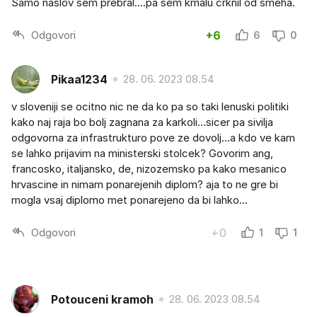
Samo naslov sem prebral....pa sem kmalu crknil od smeha.
Odgovori
+6
6
0
Pikaa1234
28. 06. 2023 08.54
v sloveniji se ocitno nic ne da ko pa so taki lenuski politiki
kako naj raja bo bolj zagnana za karkoli...sicer pa sivilja
odgovorna za infrastrukturo pove ze dovolj...a kdo ve kam
se lahko prijavim na ministerski stolcek? Govorim ang,
francosko, italjansko, de, nizozemsko pa kako mesanico
hrvascine in nimam ponarejenih diplom? aja to ne gre bi
mogla vsaj diplomo met ponarejeno da bi lahko...
Odgovori
+0
1
1
Potouceni kramoh
28. 06. 2023 08.54