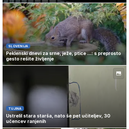
SLOVENIJA
Peklenski dnevi za srne, ježe, ptice ...: s preprosto
gesto rešite življenje
TUJINA
Ustrelil stara starša, nato še pet učiteljev, 30
učencev ranjenih