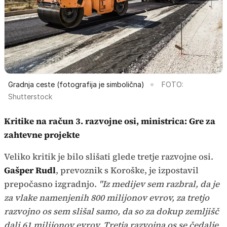
Gradnja ceste (fotografija je simbolična)
FOTO:
Shutterstock
Kritike na račun 3. razvojne osi, ministrica: Gre za
zahtevne projekte
Veliko kritik je bilo slišati glede tretje razvojne osi.
Gašper Rudl
, prevoznik s Koroške, je izpostavil
prepočasno izgradnjo.
"Iz medijev sem razbral, da je
za vlake namenjenih 800 milijonov evrov, za tretjo
razvojno os sem slišal samo, da so za dokup zemljišč
dali 61 milijonov evrov. Tretja razvojna os se čedalje