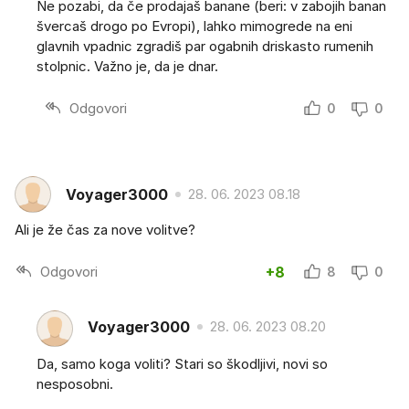
Ne pozabi, da če prodajaš banane (beri: v zabojih banan
švercaš drogo po Evropi), lahko mimogrede na eni
glavnih vpadnic zgradiš par ogabnih driskasto rumenih
stolpnic. Važno je, da je dnar.
Odgovori
0
0
Voyager3000
28. 06. 2023 08.18
Ali je že čas za nove volitve?
Odgovori
+8
8
0
Voyager3000
28. 06. 2023 08.20
Da, samo koga voliti? Stari so škodljivi, novi so
nesposobni.