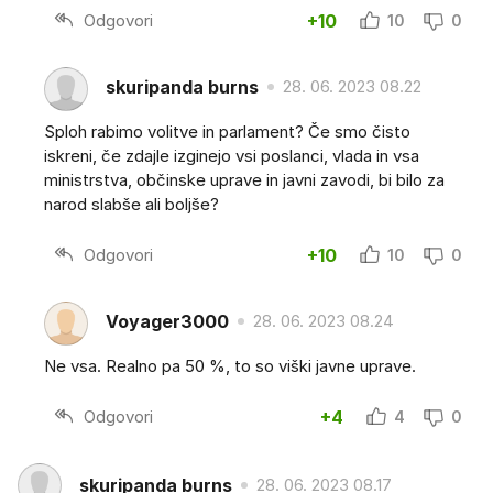
Odgovori
+10
10
0
skuripanda burns
28. 06. 2023 08.22
Sploh rabimo volitve in parlament? Če smo čisto
iskreni, če zdajle izginejo vsi poslanci, vlada in vsa
ministrstva, občinske uprave in javni zavodi, bi bilo za
narod slabše ali boljše?
Odgovori
+10
10
0
Voyager3000
28. 06. 2023 08.24
Ne vsa. Realno pa 50 %, to so viški javne uprave.
Odgovori
+4
4
0
skuripanda burns
28. 06. 2023 08.17