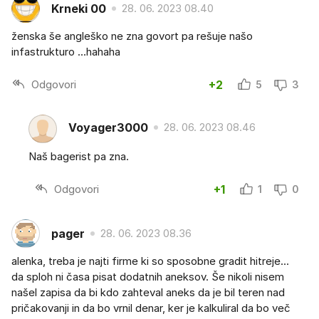
Krneki 00
28. 06. 2023 08.40
ženska še angleško ne zna govort pa rešuje našo
infastrukturo ...hahaha
Odgovori
+2
5
3
Voyager3000
28. 06. 2023 08.46
Naš bagerist pa zna.
Odgovori
+1
1
0
pager
28. 06. 2023 08.36
alenka, treba je najti firme ki so sposobne gradit hitreje...
da sploh ni časa pisat dodatnih aneksov. Še nikoli nisem
našel zapisa da bi kdo zahteval aneks da je bil teren nad
pričakovanji in da bo vrnil denar, ker je kalkuliral da bo več