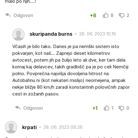
malo po njih....!
Odgovori
+6
8
2
skuripanda burns
28. 06. 2023 10.19
Včasih je bilo tako. Danes je pa nemški sistem isto
pokvarjen, kot naš... Zaprejo deset kilometrov
avtocest, potem jih pa žulijo leto ali dve, ker tam dela
komaj kaj delavcev, takih gradbišč pa je po celi Nemčiji
polno. Povprečna najvišja dovoljena hitrost na
Autobahnu ni (kot nekateri mislijo) neomejena, ampak
nekje bližje 80 km/h zaradi konstantnih polovičnih zapor
cest in zožanih pasov.
Odgovori
+1
1
0
krpati
28. 06. 2023 09.26