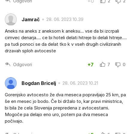
Odgovori
+0
2
2
Jamrač
28. 06. 2023 10.39
Aneks na aneks z aneksom k aneksu... vse da bi izcrpali
cimvec denarja.... ce bi hoteli delati hitreje bi delali hitreje....
pa tudi ponoci se da delat tko k v vseh drugih civiliziranih
drzavah sploh avtoceste
Odgovori
+7
7
0
Bogdan Bricelj
28. 06. 2023 10.21
Gorenjsko avtocesto že dva meseca popravljajo 25 km, pa
še en mesec jo bodo. Če bi držalo to, kar pravi ministrica,
bi bila že cela Slovenija prepredena z avtocestami.
Mogoče pa delajo eno uro, potem pa dva meseca
počivajo.