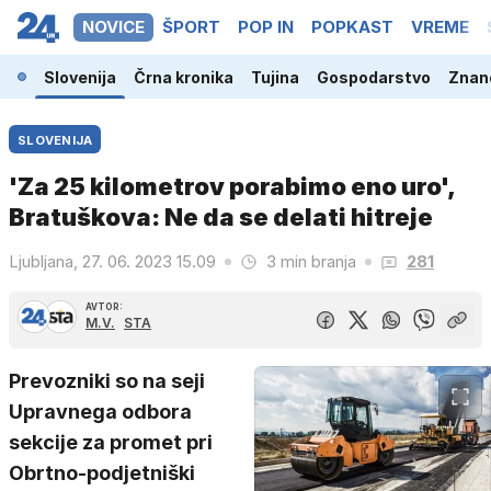
NOVICE
ŠPORT
POP IN
POPKAST
VREME
Slovenija
Črna kronika
Tujina
Gospodarstvo
Znano
SLOVENIJA
'Za 25 kilometrov porabimo eno uro',
Bratuškova: Ne da se delati hitreje
Ljubljana, 27. 06. 2023 15.09
3 min branja
281
AVTOR:
M.V.
STA
Prevozniki so na seji
Upravnega odbora
sekcije za promet pri
Obrtno-podjetniški