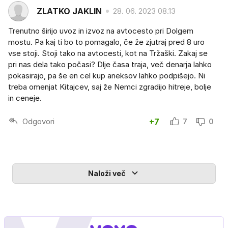
ZLATKO JAKLIN
28. 06. 2023 08.13
Trenutno širijo uvoz in izvoz na avtocesto pri Dolgem
mostu. Pa kaj ti bo to pomagalo, če že zjutraj pred 8 uro
vse stoji. Stoji tako na avtocesti, kot na Tržaški. Zakaj se
pri nas dela tako počasi? Dlje časa traja, več denarja lahko
pokasirajo, pa še en cel kup aneksov lahko podpišejo. Ni
treba omenjat Kitajcev, saj že Nemci zgradijo hitreje, bolje
in ceneje.
Odgovori
+7
7
0
Naloži več