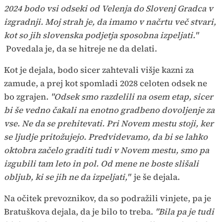
2024 bodo vsi odseki od Velenja do Slovenj Gradca v
izgradnji. Moj strah je, da imamo v načrtu več stvari,
kot so jih slovenska podjetja sposobna izpeljati."
Povedala je, da se hitreje ne da delati.
Kot je dejala, bodo sicer zahtevali višje kazni za
zamude, a prej kot spomladi 2028 celoten odsek ne
bo zgrajen.
"Odsek smo razdelili na osem etap, sicer
bi še vedno čakali na enotno gradbeno dovoljenje za
vse. Ne da se prehitevati. Pri Novem mestu stoji, ker
se ljudje pritožujejo. Predvidevamo, da bi se lahko
oktobra začelo graditi tudi v Novem mestu, smo pa
izgubili tam leto in pol. Od mene ne boste slišali
obljub, ki se jih ne da izpeljati,"
je še dejala.
Na očitek prevoznikov, da so podražili vinjete, pa je
Bratuškova dejala, da je bilo to treba.
"Bila pa je tudi