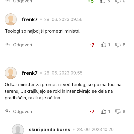
Odgovori
+5
5
0
frenk7
28. 06. 2023 09.56
Teologi so najboljši prometni ministri.
Odgovori
-7
1
8
frenk7
28. 06. 2023 09.55
Odkar minister za promet ni več teolog, se pozna tudi na
terenu,... skrajšujejo se roki in intenzivirajo se dela na
gradbiščih, razlika je očitna.
Odgovori
-7
1
8
skuripanda burns
28. 06. 2023 10.20