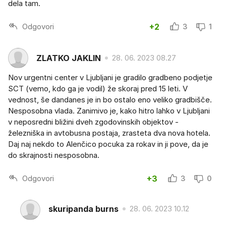
dela tam.
Odgovori
+2
3
1
ZLATKO JAKLIN
28. 06. 2023 08.27
Nov urgentni center v Ljubljani je gradilo gradbeno podjetje
SCT (vemo, kdo ga je vodil) že skoraj pred 15 leti. V
vednost, še dandanes je in bo ostalo eno veliko gradbišče.
Nesposobna vlada. Zanimivo je, kako hitro lahko v Ljubljani
v neposredni bližini dveh zgodovinskih objektov -
železniška in avtobusna postaja, zrasteta dva nova hotela.
Daj naj nekdo to Alenčico pocuka za rokav in ji pove, da je
do skrajnosti nesposobna.
Odgovori
+3
3
0
skuripanda burns
28. 06. 2023 10.12