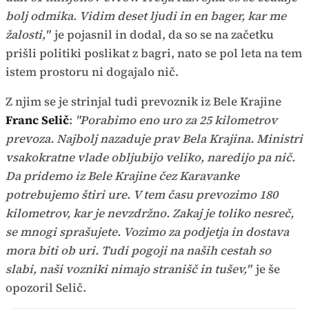
bolj odmika. Vidim deset ljudi in en bager, kar me
žalosti,"
je pojasnil in dodal, da so se na začetku
prišli politiki poslikat z bagri, nato se pol leta na tem
istem prostoru ni dogajalo nič.
Z njim se je strinjal tudi prevoznik iz Bele Krajine
Franc Selič
:
"Porabimo eno uro za 25 kilometrov
prevoza. Najbolj nazaduje prav Bela Krajina. Ministri
vsakokratne vlade obljubijo veliko, naredijo pa nič.
Da pridemo iz Bele Krajine čez Karavanke
potrebujemo štiri ure. V tem času prevozimo 180
kilometrov, kar je nevzdržno. Zakaj je toliko nesreč,
se mnogi sprašujete. Vozimo za podjetja in dostava
mora biti ob uri. Tudi pogoji na naših cestah so
slabi, naši vozniki nimajo stranišč in tušev,"
je še
opozoril Selič.