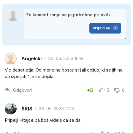
Prijavi se
Angelski
30. 06. 2023 16.18
Vic desetletja: Od mene ne boste slišali obljub, ki se jih ne
da izpeljati," je še dejala.
Odgovori
+5
5
0
ŠKIS
28. 06. 2023 12.13
Pripelji Kitajce pa boš videla da se da