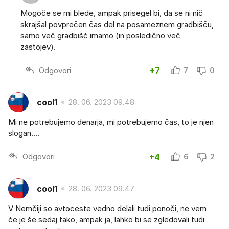
Mogoče se mi blede, ampak prisegel bi, da se ni nič
skrajšal povprečen čas del na posameznem gradbišču,
samo več gradbišč imamo (in posledično več
zastojev).
Odgovori
+7
7
0
cool1
28. 06. 2023 09.48
Mi ne potrebujemo denarja, mi potrebujemo čas, to je njen
slogan....
Odgovori
+4
6
2
cool1
28. 06. 2023 09.47
V Nemčiji so avtoceste vedno delali tudi ponoči, ne vem
če je še sedaj tako, ampak ja, lahko bi se zgledovali tudi