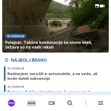
SLOVENIJA
Polajnar: Takšne kombinacije še nismo imeli,
težave so na vseh rekah
NAJBOLJ BRANO
SLOVENIJA
Razburjeni: naročili e-avtomobile, a ne vedo, ali
bodo dobili subvencijo
SLOVENIJA
Polajnar: Takšne kombinacije še nismo imeli,
težave so na vseh rekah
TUJINA
Ženo pozabil na mejnem prehodu in nadaljeval pot