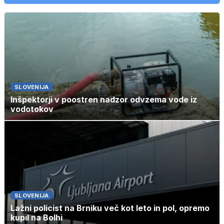
SLOVENIJA
Inšpektorji v poostren nadzor odvzema vode iz
vodotokov
SLOVENIJA
Lažni policist na Brniku več kot leto in pol, opremo
kupil na Bolhi