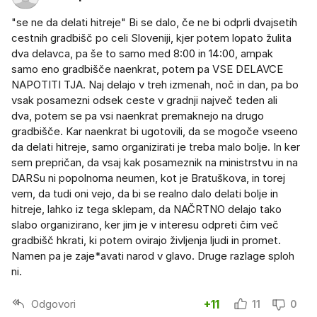
"se ne da delati hitreje" Bi se dalo, če ne bi odprli dvajsetih
cestnih gradbišč po celi Sloveniji, kjer potem lopato žulita
dva delavca, pa še to samo med 8:00 in 14:00, ampak
samo eno gradbišče naenkrat, potem pa VSE DELAVCE
NAPOTITI TJA. Naj delajo v treh izmenah, noč in dan, pa bo
vsak posamezni odsek ceste v gradnji največ teden ali
dva, potem se pa vsi naenkrat premaknejo na drugo
gradbišče. Kar naenkrat bi ugotovili, da se mogoče vseeno
da delati hitreje, samo organizirati je treba malo bolje. In ker
sem prepričan, da vsaj kak posameznik na ministrstvu in na
DARSu ni popolnoma neumen, kot je Bratuškova, in torej
vem, da tudi oni vejo, da bi se realno dalo delati bolje in
hitreje, lahko iz tega sklepam, da NAČRTNO delajo tako
slabo organizirano, ker jim je v interesu odpreti čim več
gradbišč hkrati, ki potem ovirajo življenja ljudi in promet.
Namen pa je zaje*avati narod v glavo. Druge razlage sploh
ni.
Odgovori
+11
11
0