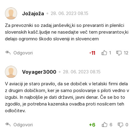
Jožajoža
28. 06. 2023 08.15
Za prevozniki so zadaj janševikj,ki so prevaranti in plenilci
slovenskih kašč.ljudje ne nasedajte več tem prevarantov,ki
delajo ogromno škodo sloveniji in slovencem
Odgovori
-11
1
12
Voyager3000
28. 06. 2023 08.15
V aviaciji je staro pravilo, da se dobiček v letalski firmi dela
z drugim dobičkom, ker je samo poslovanje s piloti vedno v
izgubi. In najboljše je dati državni, javni denar. Če se bo to
zgodilo, je potrebna kazenska ovadba proti nosilcem teh
odločitev.
Odgovori
+6
6
0