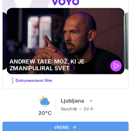
MOJ PRIJATELJ PINGVIN
Film meseca / družinski, pustolovski
Ljubljana
6km/h
SV
20°C
VREME